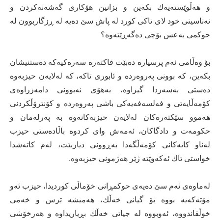
و هەڵوێستەیەك بكەین و بزانین هۆكاری گەشەنەكردن و
نەناسینی خود لای تاكی كورد لە پاش سێ‌ دەیە لە ڕزگاربوون لە
حوكمی بەعس بۆچی دەگەڕێتەوە؟
بۆ وەڵامی ئەم پرسیارە دەبێت فاكتەرە سەرەكیەكە دەستنیشان
بكەین، كە بوونی پەروەردە و ئابوری تاكە، كە لەلایەن حیزبەوە
دەستی بەسەردا گیراوە، بەهۆی نەبوونی دامەزراوەی
كۆمەڵایەتی و فەلسەفەیەكی باشی پەروەردە و كۆنترۆڵكردنی
هەموو سێكتەرەكان لەلایەن حیزبەكانەوە بە پەرلەمان و
حكومەت و دادگاكان، ئەمەش وای كردوە باڵادەستی حیزب
لەناو كایەكانی كۆمەڵگەدا بەڕوونی دیاربێت، لەم كاتەشدا
خواستی تاك ئەكەوێتە ژێر هەژمونی حیزبەوە.
لەماوەی ئەم سێ‌ دەیەی حوكمڕانی خۆماڵی كوردیدا، حیزب ئەو
مۆتەكەیە بووە بۆ گیانی خەڵك، هەمیشە ترس و خەمی
خوڵقاندووە، ئەوبووە لە جیاتی خەڵك بڕیاریداوە و هەرخۆشی