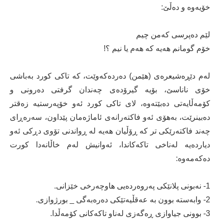
خۆیەوە و دەڵێ‌:
لێم دەپرسی كەمن چیم
خۆم گومانم هەیە كە هەم یا نیم ؟!
لەم دێڕەشیعرەی (هێمن) دەردەكەوێت، كە تاكی كورد بەباشی
خۆی ناناسێ‌، بۆیە گیرۆدەی چەندان گرفتی دەرونی و
كۆمەڵایەتی دەبێتەوە، لای تاكی كورد ئەو خۆپەرستیە زەقتر
دەبینرێت، بەهۆی ئەو فاكتەرانەی ئاماژەمان پێداون، سەرەڕای
چەند فاكتەرێكی تر كە ڕۆڵیان هەیە لە ڕواندنی تۆوی دڕكی ئەو
دیاردەیە لەناخی تاكەكاندا، ئەوانیش لەم خاڵانەدا كورت
دەكەمەوە:
1- نەبونی پلانێكی پەروەردەیی هاوچەرخی خێزانی.
2- وابەستە بوون بە عەقڵیەتێكی دەرەبەگی _ بورژوازی.
3- بوونی جیاوازی ڕەگەزی لەناو تاكەكانی كۆمەڵدا.