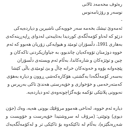
رەئوف محەمەد ئالانی
نوسەر و رۆژنامەنوس
-
ئەمەوێ‌ تیشك بخەمە سەر خوویەكی ناشیرین و دیاردەیەكی
دزێو كە لەناو كۆمەڵگەی كوردیدا بەتایبەتی لەدوای ڕاپەڕینەكەی
بەهاری 1991، دڵسۆزان ئومێد و هیوایەكی زۆریان هەبوو كە ئەم
خووە دوژمنان تۆوەكەیان چاندبوو، بە جیاوازیكردنی تاكەكان و
چین و توێژەكان و شارەكاندا، بەڵام ئەم ویستەی دڵسۆزان
پێچەوانە بۆوە و خەونەكان خرانە چاڵ و بێ‌ ئومێدی باڵی كێشا
بەسەر كۆمەڵگەدا بەگشتی، هۆكارەكەشی ڕوون و دیارە بەهۆی
كەمتەرخەمی و خۆخوازی و خۆپەرستی هەندێ‌ تاكی بەرپرس و
نەبوونی پلانێكی تۆكمە بۆبەگژاچونەوەی ئەو دیاردەیە.
دیارە ئەم خووە، لەناخی هەموو مرۆڤێك بوونی هەیە، وەك (جۆن
دیوی) وتوێتی: (مرۆڤ لە سروشتیدا خۆپەرست و خۆویست و
شەڕەنگێزە)، بەڵام لە تاكێكەوە بۆ تاكێكی تر و لەكۆمەڵگەیەك