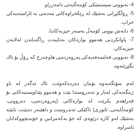
4- نەبوونی سیستمێكی كۆمەڵایەتی دامەزراو.
5- ڕۆڵگێڕانی بەشێك لە ڕێكخراوەكانی مەدەنی بە ئاراستەیەكی
خراپ.
6- دابەش بوونی كۆمەڵ بەسەر حیزبەكاندا.
7- پاوانكردنی هەموو بوارەكان بەتایبەت ڕاگەیاندن لەلایەن
حیزبەكان.
8- نەبوونی فەلسەفەیەكی پەروەردەیی هاوچەرخ كە ڕۆڵ بۆ تاك
بگێڕێتەوە.
لەم سۆنگەیەوە بۆمان دەردەكەوێت، تاك ئەگەر لە ناو
ژینگەیەكی لەبار و تەندروستدا بێت و هەموو پێداویستیەكانی بۆ
فەراهەم بكرێت لە بوارەكانی (پەروەردەیی، دەروونی،
كۆمەڵایەتی، ئابوری) تاكێكی تەندروست و داهێنەر دەبێت، نابێتە
بەشێك لەو كارە دزێوەی كە خۆ بەكەمزانین و خۆبەبچووكدانان
ناسراوە.