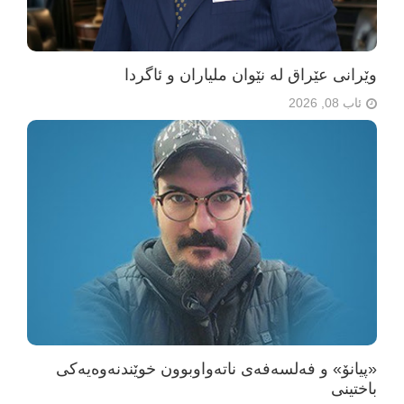
وێرانی عێراق لە نێوان ملیاران و ئاگردا
ئاب 08, 2026
«پیانۆ» و فەلسەفەی ناتەواوبوون خوێندنەوەیەکی
باختینی