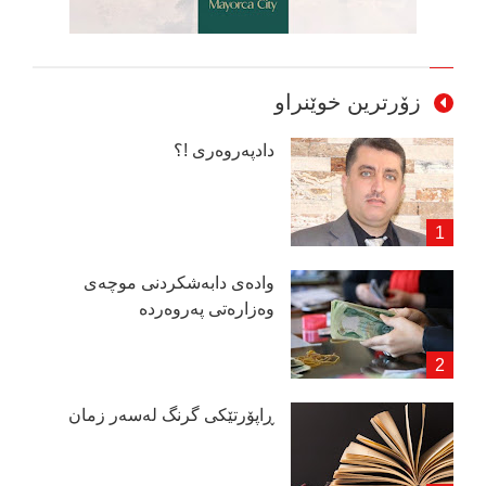
زۆرترین خوێنراو
دادپەروەری !؟
وادەی دابەشكردنی موچەی
وەزارەتی پەروەردە
ڕاپۆرتێكی گرنگ لەسەر زمان