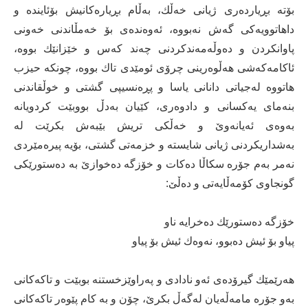
بۆتە بڕیاردەری ژیانی خەڵك، بەڵام بڕیارەكانیش بۆئایندە و
داهاتوویەكی گەش نەبووە، ئەوەندەی بۆ خەمڵاندنی خەونی
پاوانكردن و دەوڵەمەندكردنی چەند كەس و خێزانێك بووە،
ئاكامەكەشی هەڵوەرینی چرۆی ئومێدی تاك بووە، چونكە حیزب
هاتووە لەجیاتی دانانی یاسا و پڕەنسیپی گشتی و خوڵقاندنی
بنەمای یەكسانی و دادوەری، كێیان بەدڵ بووبێت كردویانە
بەوەی ئەیانەوێ‌ و خەڵكی تریش بێبەش بكرێت لە
بەشداریكردنی ژیانی شایستە و خزمەتی گشتی، بۆیە پیرەمێردی
نەمر بەم جۆرە سكاڵا دەكات و خۆزگە دەخوازێ‌ بە دەستورێكی
گونجاوی كۆمەڵایەتی و دەڵێ‌:
خۆزگە دەستورێك دەخرایە ناو
پیاو بۆ ئیش دەبوو، نەوەك ئیش بۆ پیاو
هەرێمێك گیرۆدەی ئەو نادادی و پەراوێزخستنە بوبێت و تاكەكانی
بەو جۆرە مامەڵەیان لەگەڵ بكرێ‌، چۆن و بە كام پێوەر تاكەكانی