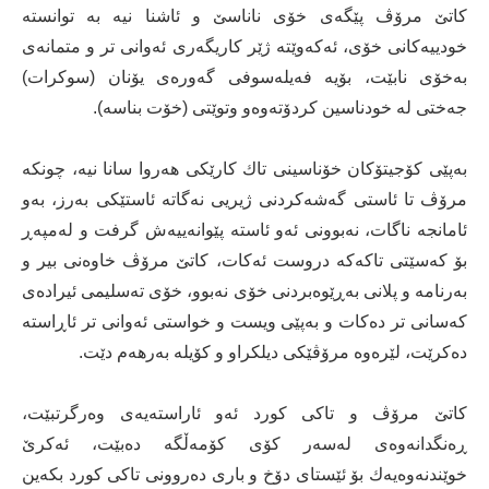
كاتێ‌ مرۆڤ پێگەی خۆی ناناسێ‌ و ئاشنا نیە بە توانستە
خودییەكانی خۆی، ئەكەوێتە ژێر كاریگەری ئەوانی تر و متمانەی
بەخۆی نابێت، بۆیە فەیلەسوفی گەورەی یۆنان (سوكرات)
جەختی لە خودناسین كردۆتەوەو وتوێتی (خۆت بناسە).
بەپێی كۆجیتۆكان خۆناسینی تاك كارێكی هەروا سانا نیە، چونكە
مرۆڤ تا ئاستی گەشەكردنی ژیریی نەگاتە ئاستێكی بەرز، بەو
ئامانجە ناگات، نەبوونی ئەو ئاستە پێوانەییەش گرفت و لەمپەڕ
بۆ كەسێتی تاكەكە دروست ئەكات، كاتێ‌ مرۆڤ خاوەنی بیر و
بەرنامە و پلانی بەڕێوەبردنی خۆی نەبوو، خۆی تەسلیمی ئیرادەی
كەسانی تر دەكات و بەپێی ویست و خواستی ئەوانی تر ئاڕاستە
دەكرێت، لێرەوە مرۆڤێكی دیلكراو و كۆیلە بەرهەم دێت.
كاتێ‌ مرۆڤ و تاكی كورد ئەو ئاراستەیەی وەرگرتبێت،
ڕەنگدانەوەی لەسەر كۆی كۆمەڵگە دەبێت، ئەكرێ‌
خوێندنەوەیەك بۆ ئێستای دۆخ و باری دەروونی تاكی كورد بكەین