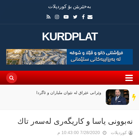
بەخێربێن بۆ کوردپلات
KURDPLAT
وێرانی عێراق لە نێوان ملیاران و ئاگردا
سەر
دێڕ
نەبوونی یاسا و كاریگەری لەسەر تاك
کوردپلات
7/28/2020 10:43:00 م