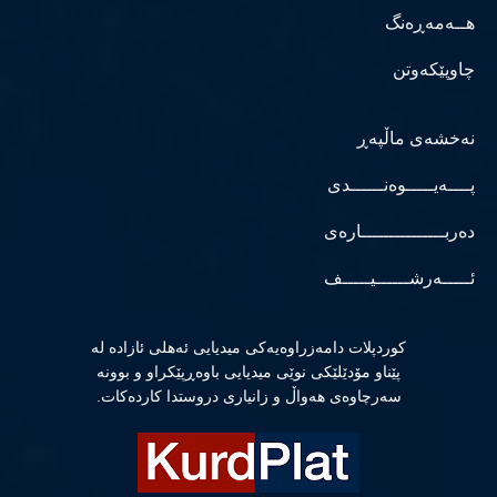
هــەمەڕەنگ
چاوپێکەوتن
نەخشەی ماڵپەڕ
پــــەیـــــوەنــــــدی
دەربـــــــــــــــارەی
ئـــــەرشــــــیـــــف
كوردپلات دامەزراوەیەكی میدیایی ئەهلی ئازادە لە
پێناو مۆدێلێكی نوێی میدیایی باوەڕپێكراو و بوونە
سەرچاوەی هەواڵ و زانیاری دروستدا كاردەكات.