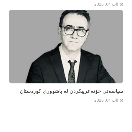
ئاب 04, 2026
سیاسەتی خۆتەعریبکردن لە باشووری کوردستان
ئاب 04, 2026