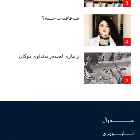
شەفافیەت چــیە؟
زانیاری لەسەر بەنداوی دوكان
هــــــــــــەواڵ
ئـــــابـــــووری