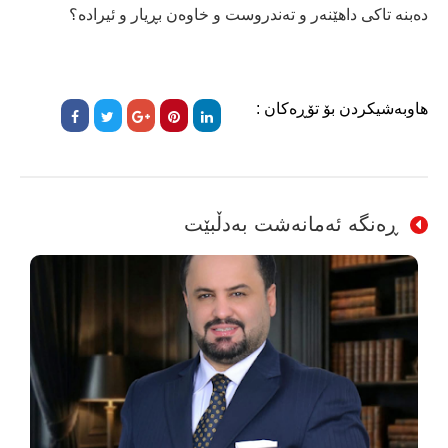
دەبنە تاكی داهێنەر و تەندروست و خاوەن بڕیار و ئیرادە؟
هاوبەشیکردن بۆ تۆڕەکان :
ڕەنگە ئەمانەشت بەدڵبێت