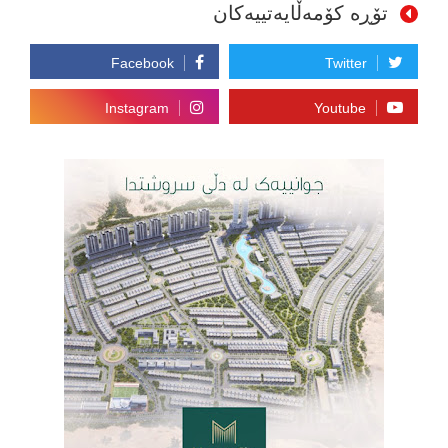
تۆڕە کۆمەڵایەتییەکان