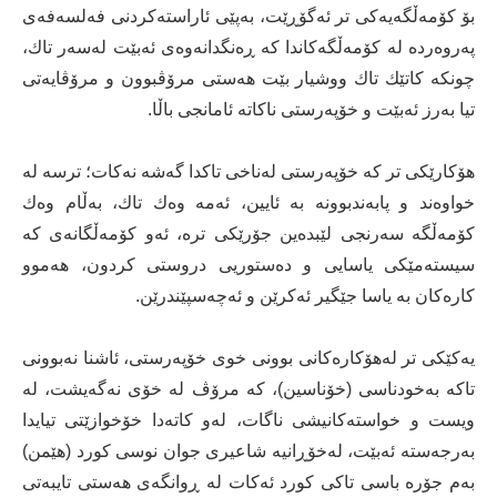
بۆ كۆمەڵگەیەكی تر ئەگۆڕێت، بەپێی ئاراستەكردنی فەلسەفەی
پەروەردە لە كۆمەڵگەكاندا كە ڕەنگدانەوەی ئەبێت لەسەر تاك،
چونكە كاتێك تاك ووشیار بێت هەستی مرۆڤبوون و مرۆڤایەتی
تیا بەرز ئەبێت و خۆپەرستی ناكاتە ئامانجی باڵا.
هۆكارێكی تر كە خۆپەرستی لەناخی تاكدا گەشە نەكات؛ ترسە لە
خواوەند و پابەندبوونە بە ئایین، ئەمە وەك تاك، بەڵام وەك
كۆمەڵگە سەرنجی لێبدەین جۆرێكی ترە، ئەو كۆمەڵگانەی كە
سیستەمێكی یاسایی و دەستوریی دروستی كردون، هەموو
كارەكان بە یاسا جێگیر ئەكرێن و ئەچەسپێندرێن.
یەكێكی تر لەهۆكارەكانی بوونی خوی خۆپەرستی، ئاشنا نەبوونی
تاكە بەخودناسی (خۆناسین)، كە مرۆڤ لە خۆی نەگەیشت، لە
ویست و خواستەكانیشی ناگات، لەو كاتەدا خۆخوازێتی تیایدا
بەرجەستە ئەبێت، لەخۆڕانیە شاعیری جوان نوسی كورد (هێمن)
بەم جۆرە باسی تاكی كورد ئەكات لە ڕوانگەی هەستی تایبەتی