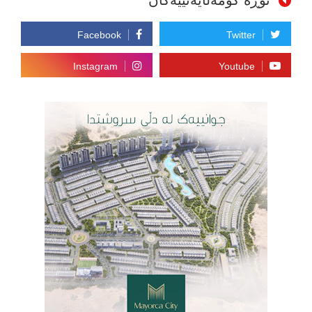
تۆڕە کۆمەڵایەتییەکان