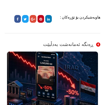
هاوبەشیکردن بۆ تۆڕەکان :
ڕەنگە ئەمانەشت بەدڵبێت