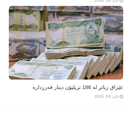
ئاب 04, 2026
عێراق زیاتر لە 186 تریلیۆن دینار قەرزدارە
ئاب 04, 2026