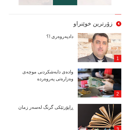
زۆرترین خوێنراو
دادپەروەری !؟
وادەی دابەشكردنی موچەی
وەزارەتی پەروەردە
ڕاپۆرتێكی گرنگ لەسەر زمان