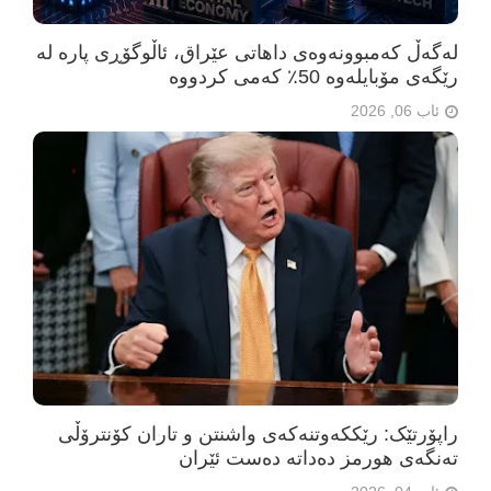
لەگەڵ کەمبوونەوەی داهاتی عێراق، ئاڵوگۆڕی پارە لە
رێگەی مۆبایلەوە 50٪ کەمی کردووە
ئاب 06, 2026
راپۆرتێک: رێککەوتنەکەی واشنتن و تاران کۆنترۆڵی
تەنگەی هورمز دەداتە دەست ئێران