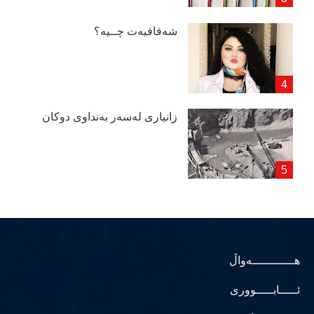
شەفافیەت چــیە؟
زانیاری لەسەر بەنداوی دوكان
هــــــــــــەواڵ
ئـــــابـــــووری