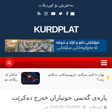
بەخێربێن بۆ کوردپلات
KURDPLAT
لەگەڵ کەمبوونەوەی داهاتی عێراق، ئاڵوگۆڕی پارە لە
سەر
رێگەی مۆبایلەوە 50٪ کەمی کردووە
دێڕ
پارەی گەنمی جوتیاران خەرج دەكرێت
کوردپلات
7/21/2020 10:05:00 ص