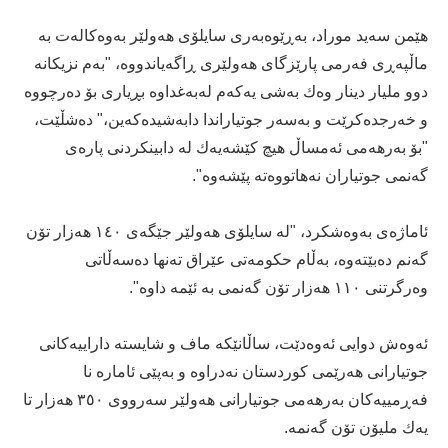
هێمن سەید موراد، بەڕێوەبەری سایلۆی هه‌ولێر به‌وه‌كاله‌ت بە
ماڵپەڕی فەرمی پارێزگای هەولێری ڕاگەیاندووە، "به‌م نزیكانه‌
دوو ملیار دینار وه‌ك بەشی یه‌كه‌م له‌به‌غداوه‌ بڕیاری بۆ ده‌رچووه‌
و خه‌رجده‌كرێت و بەسەر جوتیاراندا دابه‌شیده‌كه‌ین،" دەشڵێت،
"بۆ به‌رهه‌مى ئه‌مساڵ هیچ كێشه‌یه‌ك له‌ دابینكردنى پاره‌ى
گه‌نمى جوتیاران نه‌هاتووەته‌ پێشەوە".
ئاماژەى بەوەشکرد، "له‌ سایلۆی هه‌ولێر جێگه‌ى ١٤٠ هه‌زار تۆن
گه‌نم ده‌بێته‌وه‌، به‌ڵام حكومه‌تى عێراق ته‌نها ده‌سه‌ڵاتى
وه‌رگرتنى ١١٠ هه‌زار تۆن گه‌نمى به‌ ئێمه‌ داوه".
‌ئەوەش دوایی ئەوەدێت، ساڵانێكه‌ ماف و شایسته‌ داراییه‌كانى
جوتیارانى هه‌رێمى كوردستان نه‌دراوه و بەپێى ئاماره‌ نا
فەڕمییەکان به‌رهه‌مى جوتیارانى هه‌ولێر سه‌رووى ٣٥٠ هه‌زار تا
یه‌ك ملیۆن تۆن گه‌نمه. ‌