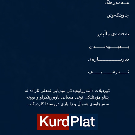
هــەمەڕەنگ
چاوپێکەوتن
نەخشەی ماڵپەڕ
پــــەیـــــوەنــــــدی
دەربـــــــــــــــارەی
ئـــــەرشــــــیـــــف
كوردپلات دامەزراوەیەكی میدیایی ئەهلی ئازادە لە
پێناو مۆدێلێكی نوێی میدیایی باوەڕپێكراو و بوونە
سەرچاوەی هەواڵ و زانیاری دروستدا كاردەكات.