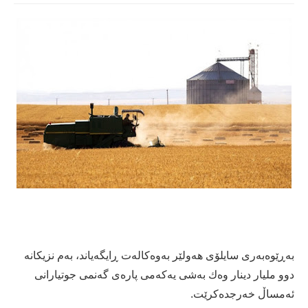
بەڕێوەبەری سایلۆی هه‌ولێر به‌وه‌كاله‌ت ڕایگەیاند، به‌م نزیكانه‌
دوو ملیار دینار وه‌ك بەشی یه‌كه‌می پاره‌ى گه‌نمى جوتیارانى
ئه‌مساڵ خه‌رجده‌كرێت.