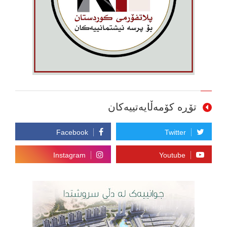
تۆڕە کۆمەڵایەتییەکان