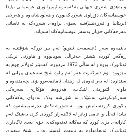
و بەهۆی شەڕی جیهانی یەکەمەوە ئیمپراتۆری عوسمانی تیایدا
عوسمانیەکان دۆڕاوی شەڕەکەبوون و هەڵوەشانەوە و هەرچی
(بریتانیا و فەڕەنسا)شە بەهۆی براوەی شەڕەکە بە ئاسانی
مەرجەکانی خۆیان بەسەر عوسمانیەکاندا سەپاند.
بابێمەوە سەر (عیسمەت ئینونو) ئەم بیر تورکە شۆڤێنیە بە
ڕەگەز کوردە پێشتر جەنراڵی سوپابووە و هاوڕێی نزیکی
ئەتاتورک بووە و لە ساڵی 1973 مردووە، کەمێتر ئەولاتر چوم بە
مێژوودا بۆم دەرکەوت هەر ئەم پیاوە شێخ سەعیدی پیرانی لە
سێدارەدا لە بەر ئەوەی لە زیندان ئامادەنەبوو بۆی بچەمێتەوه و
داوای لێبوردنی لێبکات، هەروەها هۆکاری سەرەکی
سەرکوتکردنی بەشێک لە شۆڕشە یەک لەدوای یەکەکانی
باکوری کوردستانیش بوو، بە شۆڕشەکەی دەرسیمیشەوە کە
تیایدا قەتڵ و عامی زیاتر لە 35هەزار کوردی کرد، بەشێک لەم
کارانەی دژی کورد کە دەکاتە نەتەوەکەی خۆی بەبێ ئاگاداری
ئەتاتورک ئەنجامداوە بە تایبەت لەسێدارەدانی شێخ سعیدی