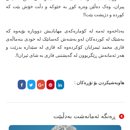
پیران، وەک دەڵێن وەرە کوڕ بە خێوکە و دڵت خۆش بێت کە
کوردە و دژیشت بێت!!
بەداخەوه ئەمە لە کۆمارەکەی مهابادیش دووبارە بۆیەوە کە
بەشێک لە کوردەکان لەو بەشەش کەسانێک لە خودی بنەماڵەی
قازی محمد ئیمزایان کۆکردەوە کە قازی لە سێدارە بدرێت و
هەر ئەمانەش ڕێگربوون لە گەیشتنی قازی بە شای ئیران!!.
هاوبەشیکردن بۆ تۆڕەکان :
ڕەنگە ئەمانەشت بەدڵبێت