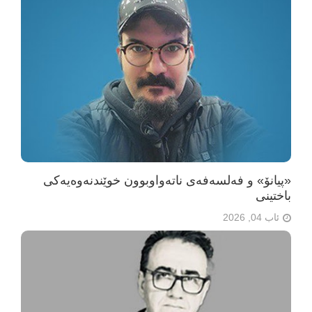
«پیانۆ» و فەلسەفەی ناتەواوبوون خوێندنەوەیەکی
باختینی
ئاب 04, 2026