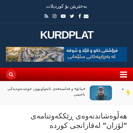
بەخێربێن بۆ کوردپلات
KURDPLAT
«پیانۆ» و فەلسەفەی ناتەواوبوون خوێندنەوەیەکی
سەر
باختینی
دێڕ
هەڵوەشاندنەوەی ڕێککەوتنامەی
"لۆزان" لەقازانجی کوردە