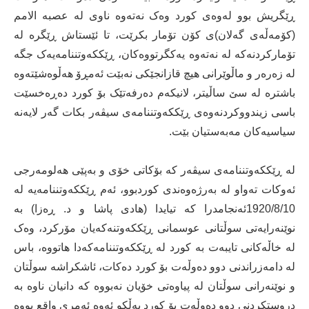
ڕێگریش بوو لەوەی کورد وەک نەتەوە ناوی لە عصبە الامم
(کۆمەڵەی گەلان)ی کۆن تۆمار بکرێت، تا ئێستاش ڕێگرە لە
تۆمارکردنەکە لە نەتەوە یەکگرتووەکان، ڕێککەوتننامەیەک جگە
لە زەرەر و ماڵوێرانی هیچ قازانجێکی نەبێت ئەمڕۆ هەڵوەشێتەوە
باشترە لە سێ ساڵیتر، لانیکەم دەرفەتێک بۆ کورد دەڕەخسێت
باسی زیندووکردنەوەی ڕێککەوتننامەی سیڤەر بکات گەر لایەنە
سیاسیەکان مەبەستیان بێت.
لە ڕێککەوتننامەی سیڤەر کە بۆکاتی خۆی و بەپێی هەلومەرجی
ئەوکات تەواو لە بەرژەوەندی کوردبوو، ئەم ڕێککەوتننامەیە لە
1920/8/10ئەنجامدرا کە تیایدا (هادی پاشا و د. ڕەزا) بە
نوێنەرایەتی سوڵتانی عوسمانی ڕێککەوتنەکەیان مۆرکرد، وەک
لە خاڵەکانی تایبەت بە کورد لە ڕێککەوتننامەکەدا هاتووە، باس
لە دامەزراندنی دوو دەوڵەت بۆ کورد دەکات، ئاشکراشە سوڵتان
و نوێنەرانی سوڵتان لە پیاوەتی خۆیان نەبووە کە دانیان ناوە بە
دروستکردنی دوو دەوڵەت بۆ کورد بەڵکو ئەوە ئەمری واقع بووە