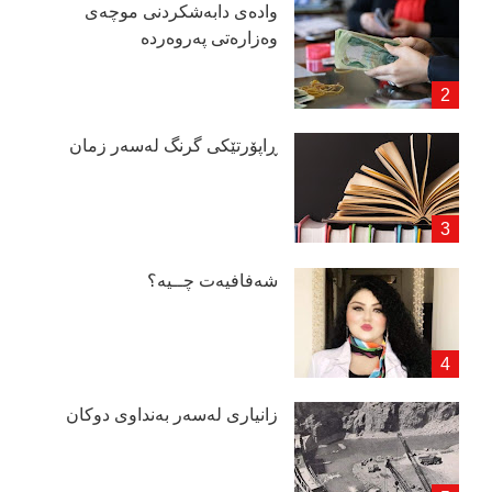
وادەی دابەشكردنی موچەی
وەزارەتی پەروەردە
ڕاپۆرتێكی گرنگ لەسەر زمان
شەفافیەت چــیە؟
زانیاری لەسەر بەنداوی دوكان