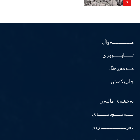
هــــــــــــەواڵ
ئـــــابـــــووری
هــەمەڕەنگ
چاوپێکەوتن
نەخشەی ماڵپەڕ
پــــەیـــــوەنــــــدی
دەربـــــــــــــــارەی