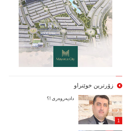
زۆرترین خوێنراو
دادپەروەری !؟