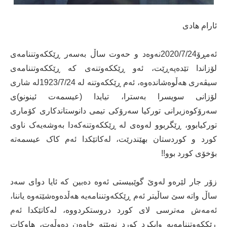
ئارام هادی
ئەمڕۆ2020/7/24نەوەد و حەوت ساڵ بەسەر ڕێککەوتننامەی
لۆزاندا تێدەپەڕێت، ئەو ڕێککەوتنەی کە ڕێککەوتننامەی
سیڤەری هەڵوەشاندەوە، ئەم ڕێککەوتنە لە 1923/7/24لە شاری
لۆزانی سویسرا بەسترا، تیایدا (عیسمەت ئینونو)ی
سەرۆکوەزیرانی تورکیا سەرۆکی تیمی دانوستاندکاری کۆماری
تورکیابوو، ڕێگربوو لەوەی لە ڕێککەوتنەکەدا بەوشەیەک ناوی
کورد و کوردستان بهێندرێت، لەکاتێکدا ئەم کاک عیسمەتە
بۆخۆی کورد بوو!!
زۆر جار لێرەو لەوێ گوێبیستی ئەوە دەبین کە ئایا دوای سەد
ساڵ واتە سێ ساڵیتر ئەم ڕێککەوتننامەیە هەڵدەوەشێتەوە یاننا،
ئەمەش مەترسی لای کورد دروستکردووە، لەکاتێکدا ئەم
ڕێککەوتننامەیە وایکرد کورد نەبێتە خاوەن دەوڵەت، هاوکات