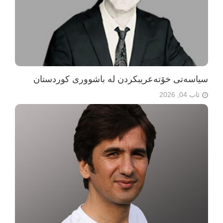
سیاسەتی خۆتەعریبکردن لە باشووری کوردستان
ئاب 04, 2026