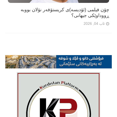
چۆن فیلمی (ئۆدیسە)ی کریستۆفەر نۆلان بووبە
ڕووداوێکی جیهانی؟
ئاب 04, 2026