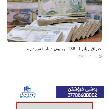
عێراق زیاتر لە 186 تریلیۆن دینار قەرزدارە
ئاب 04, 2026