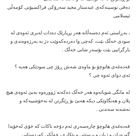
دەقی نوسینەكەی عبدستار مجید سەرۆكی فراكسیۆنی كۆمەڵی
ئیسلامی
، بەڕاستی ئەم دەسەڵاتە هەر بڕیارێک دەدات لەبری ئەوەی لە
سودی خەڵک بێت، کەچی وا دەردەکەوێت دژ بە بەرژەوەندی و
بارگرانیی بێت بۆسەر شانی خەڵک .
قەدەغەی هاتوچۆ بۆ ماوەی شەش ڕۆژ چی سودێکی هەیە ؟
ئەی دوای ئەوە چی ؟
لە مانگی شوباتەوە هەر خەڵک دەکەنە ژوورەوە بەبێ ئەوەی هیچ
پلان و هەنگاوێکی دیکە هەبێ بۆ ڕێگرتن لە نەخۆشییەکە و
تەشەنە سەندنی .
قەدەغەی هاتوچۆ چارەسەری ئەم دۆخە ناکات کە خۆی لەخۆیدا
گوزەران و ژیان و برسێتی و بێکاری، خەڵکی کوردستانی