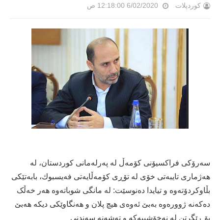
کوردپلات
6/02/2020 12:18:00 ص
سەرۆكی فراكسیۆنی كۆمەڵ لە پەرلەمانی كوردستان، لە
هەژماری تایبەتی خۆی لە تۆڕی كۆمەڵایەتی فەیسبوك، بابەتێكی
بڵاوكردۆتەوە و تیایدا دەنوسێت: لە مانگی شوباتەوە هەر خەڵک
دەکەنە ژوورەوە بەبێ ئەوەی هیچ پلان و هەنگاوێکی دیکە هەبێ
بۆ ڕێگرتن لە نەخۆشییەکە و تەشەنە سەندنی