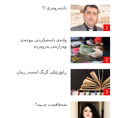
دادپەروەری !؟
وادەی دابەشكردنی موچەی
وەزارەتی پەروەردە
ڕاپۆرتێكی گرنگ لەسەر زمان
شەفافیەت چــیە؟