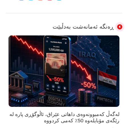
ڕەنگە ئەمانەشت بەدڵبێت
لەگەڵ کەمبوونەوەی داهاتی عێراق، ئاڵوگۆڕی پارە لە
رێگەی مۆبایلەوە 50٪ کەمی کردووە