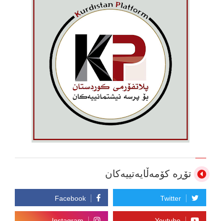
تۆڕە کۆمەڵایەتییەکان