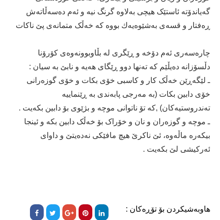
گەیاندۆتە ئاستێک هیچی بەلاوە گرنگ نیه‌ و ئەم دەسەڵاتەش
ڕەفتار و قسەی به‌شێوه‌یه‌ك بووه‌ که‌ خەڵک متمانەی پێ ناکات
چارەسەری ئەم دۆخە و ڕێگری لە بڵاوبوونەوەی کۆرۆنا
دڵسۆزانه‌ ده‌یڵێم كه‌ تەنها دوو ڕێگای هەیە و نابێ بە سیان :
ـ لێگەڕێن خەڵک کار و کاسبی خۆی بکات و خۆی گوزەرانی
خۆی دابین بکات (به‌ مه‌رجی پابه‌ندی به‌ ڕێنماییه‌
ته‌ندروستیه‌كان) ,کە تۆ ناتوانی موچە و بژێوی بۆ دابین بکەیت .
ـ موچە و گوزەران و نان و خۆراک بۆ خەڵک دابین بکە و ئینجا
بیکەرە ماڵەوە، ئێ ناکرێ هیچ مافێکی نەدەیتێ و داوای
ئەرکیشی لێ بکەیت .
هاوبەشیکردن بۆ تۆڕەکان :