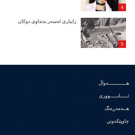
زانیاری لەسەر بەنداوی دوكان
هــــــــــــەواڵ
ئـــــابـــــووری
هــەمەڕەنگ
چاوپێکەوتن