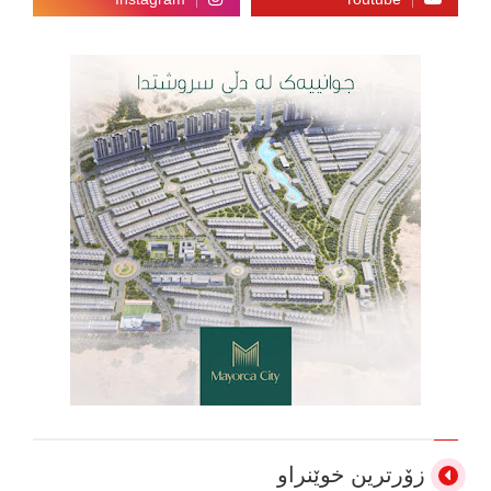
زۆرترین خوێنراو