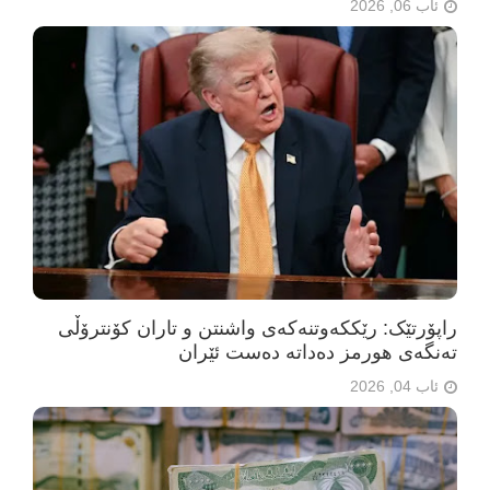
ئاب 06, 2026
راپۆرتێک: رێککەوتنەکەی واشنتن و تاران کۆنترۆڵی
تەنگەی هورمز دەداتە دەست ئێران
ئاب 04, 2026