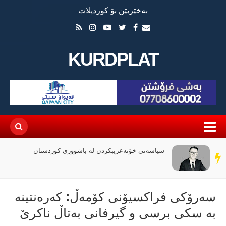
بەخێربێن بۆ کوردپلات
KURDPLAT
سیاسەتی خۆتەعریبکردن لە باشووری کوردستان
سەر
دێڕ
سەرۆكی فراكسیۆنی كۆمەڵ: کەرەنتینە
بە سکی برسی و گیرفانی بەتاڵ ناکرێ