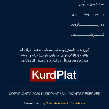
نەخشەی ماڵپەڕ
پــــەیـــــوەنــــــدی
دەربـــــــــــــــارەی
ئـــــەرشــــــیـــــف
كوردپلات دامەزراوەیەكی میدیایی ئەهلی ئازادە لە
پێناو مۆدێلێكی نوێی میدیایی باوەڕپێكراو و بوونە
سەرچاوەی هەواڵ و زانیاری دروستدا كاردەكات.
COPYRIGHT© 2020 KURDPLAT / ALL RIGHTS RESERVED
Developed By
Web Ace For IT Solutions