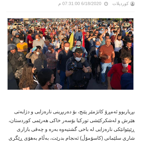
کوردپلات
6/18/2020 07:31:00 م
بڕیاربوو ئەمڕۆ كاتژمێر پێنج، بۆ دەربڕینی نارەزایی و دژایەتی
هێرش و لەشكركێشی توركیا بۆسەر خاكی هەرێمی كوردستان،
ڕێپێوانێكی نارەزایی لە باخی گشتیەوە بەرە و چەقی بازاری
شاری سلێمانی (كاسۆمۆڵ) ئەنجام بدرێت، بەڵام بەهۆی ڕێگری