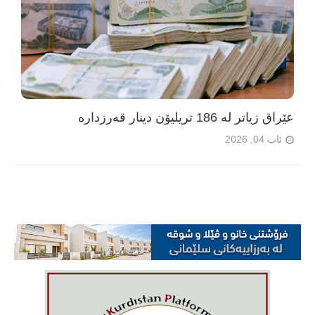
عێراق زیاتر لە 186 تریلیۆن دینار قەرزدارە
ئاب 04, 2026