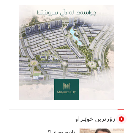
زۆرترین خوێنراو
دادپەروەری !؟