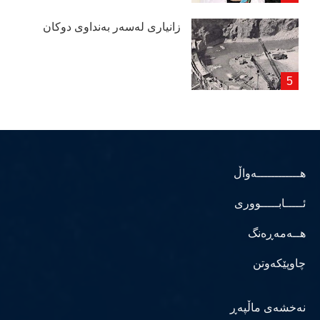
زانیاری لەسەر بەنداوی دوكان
هــــــــــــەواڵ
ئـــــابـــــووری
هــەمەڕەنگ
چاوپێکەوتن
نەخشەی ماڵپەڕ