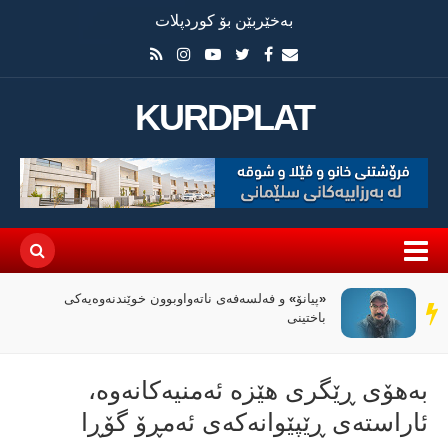
بەخێربێن بۆ کوردپلات
KURDPLAT
«پیانۆ» و فەلسەفەی ناتەواوبوون خوێندنەوەیەکی
سەر
باختینی
دێڕ
بەهۆی ڕێگری هێزە ئەمنیەكانەوە،
ئاراستەی ڕێپێوانەكەی ئەمڕۆ گۆڕا