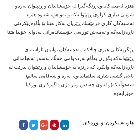
هێزە ئەمنیەكانەوە ڕێگەگیرا لە خۆپیشاندان و ڕێپێوان بەرەو
شوێنی دیاری كراوی ڕێپێوانەكە و بەو هۆیەشەوە هێزە
ئەمنیەكان گازی فرمێسك ڕێژیان بەكار هێنا بۆ بڵاوە پێكردنی
ناڕەزاییەكە و ئەمەش توڕەیی خۆپیشاندەرانی بەدوای خۆیدا هێنا
ڕێگریەكانی هێزی چالاكە مەدەنیەكان توانیان ئاراستەی
ڕێپێوانەكە بگۆڕن بەڵام بەردەوامی خەڵك لەسەر ئەنجامدانی
ناڕەزاییەكە وایكرد كە درێژە بە خۆپیشاندان و ڕێپێوان بدرێت لە
باخی گشتی شاری سلێمانیەوە بەرە و شەقامی سالم(
سەهۆڵەكە)و لەوێ چەندین وتار دژی داگیركاری توركیا
خوێرایەوە
هاوبەشیکردن بۆ تۆڕەکان :