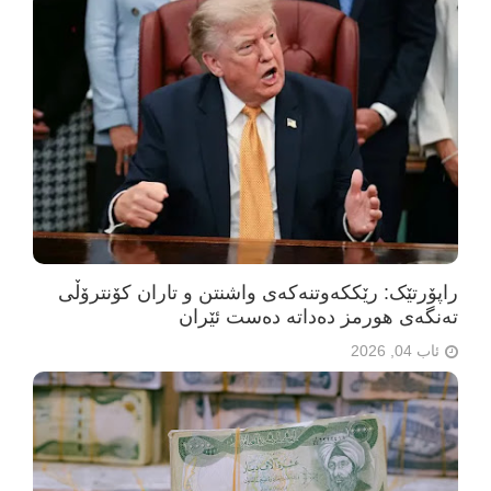
راپۆرتێک: رێککەوتنەکەی واشنتن و تاران کۆنترۆڵی
تەنگەی هورمز دەداتە دەست ئێران
ئاب 04, 2026