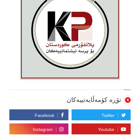
تۆڕە کۆمەڵایەتییەکان