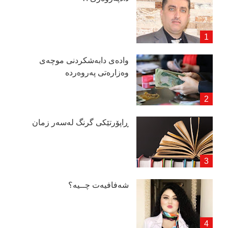
وادەی دابەشكردنی موچەی
وەزارەتی پەروەردە
ڕاپۆرتێكی گرنگ لەسەر زمان
شەفافیەت چــیە؟