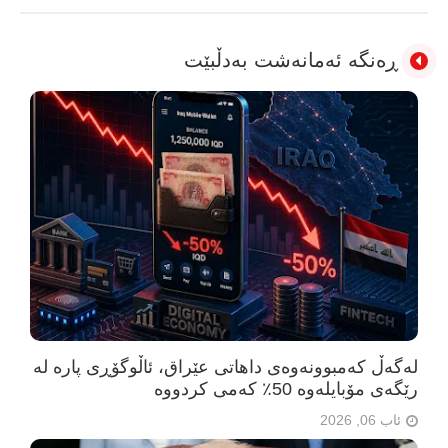
ڕەنگە ئەمانەشت بەدڵبێت
لەگەڵ کەمبوونەوەی داهاتی عێراق، ئاڵوگۆڕی پارە لە
رێگەی مۆبایلەوە 50٪ کەمی کردووە
ئاب 06, 2026