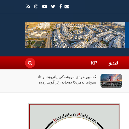
ڤیدیۆ
KP
لە سویسرا 11 کورد بەهۆی گرژییەکانی
فێستیڤاڵێکی تورکییەوە سزادران