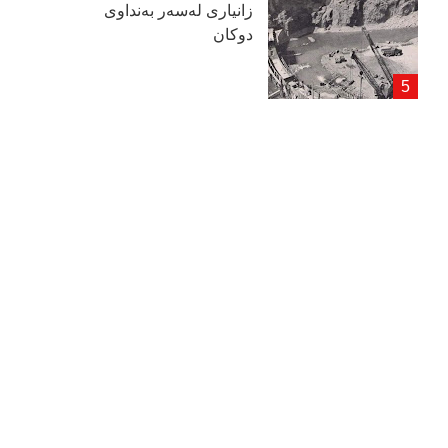
زانیاری لەسەر بەنداوی
دوكان