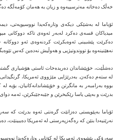
خەڵک دەخاتە مەترسییەوە و زیان بە هەمان کۆمەڵگە دەگە
ئۆباما لە بەشێکی دیکەی وتارەکەیدا نووسیویەتی، دی
میدیاکان قسەی دەکرد لەبەر ئەوەی تاکە دووکانی میوە
دەکرێت پێشبینی ئەوەبکرێت کردنەوەی ئەو دووکانە چ
نەهێنینەوە بۆ تووندوتیژیی و هەوڵیش نەدەین کەس تێوەبگلێ
دەشڵێت، خۆپێشاندان دەریدەخات ئاستی هۆشیاری گشتی 
لە ستەم دەکەن. بەدرێژایی مێژووی ئەمریکا، گرنگیدانی
بووە بەرامبەر بە مانگرتن و خۆپێشاندانەکانیان، بۆیە لە 
بدرێت و بەپێی یاسا رێکبخرێن و جێبەجێبکرێن، ئەمە دوای 
ئۆباما بەپێویستی دەزانێت گرەنتی ئەوە بدرێت کە سەر
نەرێنیەدا بنێن کە رەگەزپەرستی لە ئەمریکا دەیبینێت، د
سەرۆکی پێشووی ئەمریکا لە کۆتایی وتارەکەیدا نووسیو