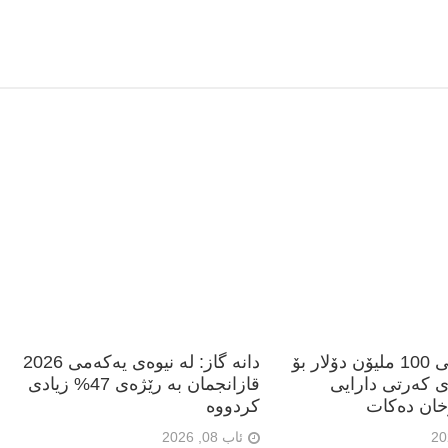
بانکی جیهانی 100 ملیۆن دۆلار بۆ
دانە گاز: لە نیوەی یەکەمی 2026
ی کەرتی دارایی
قازانجمان بە رێژەی 47% زیادی
خان دەکات
کردووە
ئاب 08, 2026