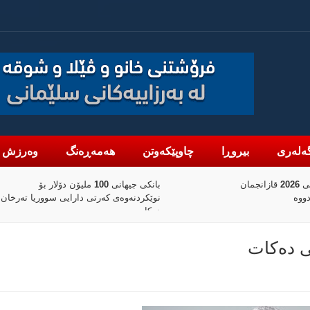
ەلەری
بیروڕا
چاوپێکەوتن
هەمەڕەنگ
وەرزش
جیهانی 100 ملیۆن دۆلار بۆ
کەمبوونەوەی مووشەکی پاتریۆت و تاد
ارایی سووریا تەرخان
سوپای ئەمریکا دەخاتە ژێر گوشارەوە
ی دەكات