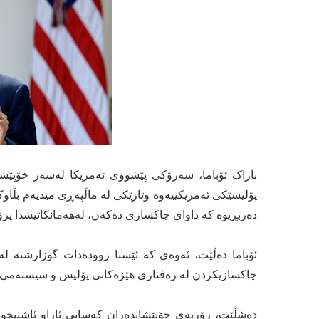
باراک ئۆباما، سەرۆکی پێشووی ئەمریکا لەسەر خۆپێشا
پۆلیسێکی ئەمریکییەوە وتارێکی لە ماڵپەڕی میدیەم بڵاوکر
دەربڕیوە کە داوای چاکسازی دەکەن، لەهەمانکاتیشدا پرۆ
ئۆباما دەڵێت، ئەوەی کە ئێستا روودەدات گوزارشتە ل
چاکسازیکردن لە رەفتاری هێزەکانی پۆلیس و سیستەمی
دەشڵێت، زۆربەی خۆپێشاندەران کەسانی ئازاو ئاشتیخوا