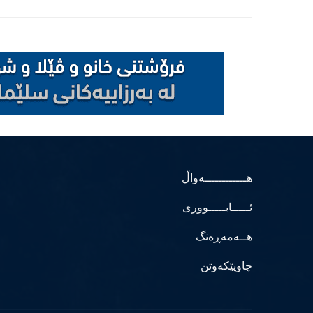
هــــــــــــەواڵ
ئـــــابـــــووری
هــەمەڕەنگ
چاوپێکەوتن