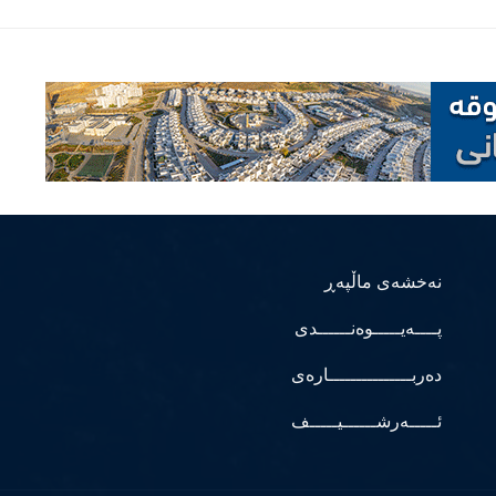
نەخشەی ماڵپەڕ
پــــەیـــــوەنــــــدی
دەربـــــــــــــــارەی
ئـــــەرشــــــیـــــف