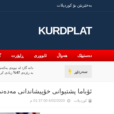
بەخێربێن بۆ کوردپلات
KURDPLAT
دەستپێک
هەواڵ
ئابووری
ڕاپۆرت
گ
دانە گاز: لە نیوەی یەکەمی 2026 قازانجمان
بانکی 
سەردێڕ
ژەی 47% زیادی کردووە
نوێکردنەوەی کەرتی د
دەکات
ئۆباما پشتیوانی خۆپیشاندانی مەدەن
کوردپلات
6/02/2020 01:37:00 م