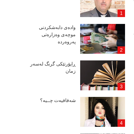
وادەی دابەشكردنی
موچەی وەزارەتی
پەروەردە
ڕاپۆرتێكی گرنگ لەسەر
زمان
شەفافیەت چــیە؟