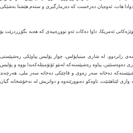
ەدوادا هات، ئەوەیان دەرخست کە دەرمارگیری و ستەم هێشتا بەشێکی
ێژەکانی ئەمریکا، داوا دەکات ئەو تووڕەییەی کە هەیە بگۆڕردرێت بۆ
ەی رابردوو، لە شاری مینیاپۆلس، چوار پۆلیس پیاوێکی رەشپێستی
تەکاری دەوەستێنن، پیاوە رەشپێستەکە لەنێو ئۆتۆمبێلەکەیدا بووە و پۆلیس
 رەشپێستەکە دەخاتە سەر زەوی و قاچێکی دەخاتە سەر ملی، هەرچەند
 وازی لێناهێنێت، تاوەکو دەبوورێتەوە و دواتریش لە نەخۆشخانە گیان