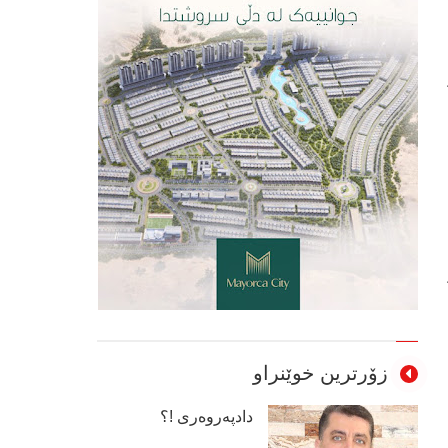
زۆرترین خوێنراو
دادپەروەری !؟