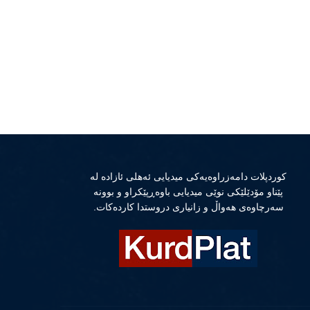
كوردپلات دامەزراوەیەكی میدیایی ئەهلی ئازادە لە
پێناو مۆدێلێكی نوێی میدیایی باوەڕپێكراو و بوونە
سەرچاوەی هەواڵ و زانیاری دروستدا كاردەكات.