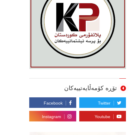
تۆڕە کۆمەڵایەتییەکان