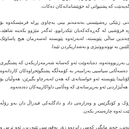
یەنێت کە پشتیوانی لە خۆپێشاندانەکان دەکات.
مەنی ژنێکی رەشپێستی بەتەمەنم بینی بەچاوی پڕلە فرمێسکەوە بۆ
 فرۆشیی لە گەڕەکەکەیان تێکدرابوو، ئەگەر مێژوو بکەینە شاهێد،
ەندین ساڵی پێویستە، لەبەرئەوە پێویستە لەسەرمان هیچ پاساوێک
نین بە تووندووتیژی و بەشداریکردن تێیدا.
بەرزبووەتەوە، دەیانەوێت ئەو کەسانە شەرمەزاربکەن کە پشتگیری
 دەسەڵاتی سیاسیی بەرامبەر بە کۆمەڵگە پشتگوێخراوەکان کاردانەوە
کۆتاییدا پێویستە ئەو خواستانەی کە هەن لەبەرچاو بگیرێن، هەوڵیان بۆ
هەڵبژاردنی ئەو بەرپرسانەی کە وەڵامی داواکارییەکان دەدەنەوە.
ۆک و کۆنگرێس و وەزارەتی داد و دادگایەکی فیدراڵ دان بەو رۆڵە
ەبێت ئەوە چارەسەر بکەن.
یەتی، چەند مانگی کەمی رابردوو زۆر بەقورسی تێپەڕین، ئەو ترس و