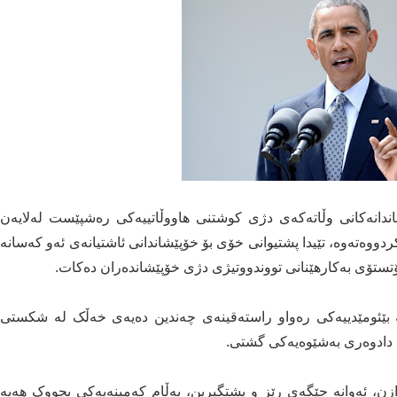
ندانەکانی وڵاتەکەی دژی کوشتنی هاووڵاتییەکی رەشپێست لەلایەن
دووەتەوە، تێیدا پشتیوانی خۆی بۆ خۆپێشاندانی ئاشتیانەی ئەو کەسانە
تستۆی بەکارهێنانی تووندووتیژی دژی خۆپێشاندەران دەکات.
ە بێئومێدییەکی رەواو راستەقینەی چەندین دەیەی خەڵک لە شکستی
 دادوەری بەشێوەیەکی گشتی.
زن، ئەوانە جێگەی رێز و پشتگیرین، بەڵام کەمینەیەکی بچووک هەیە