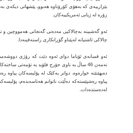
بێزارییەی کە بەهۆی کۆرۆناوە هەبوو، پێشهاتی دیکەی ب
زۆرە لە ژیانی ئەمریکییەکان.
ئەو گەشبینە بەچالاکیی مەدەنی گەنجانی هەمووچین و تو
چالاکی ئاشتیانە لەپێناو گۆڕانکاری راستەقینەدا.
ئەو قسانەی ئۆباما دوای ئەوە دێت کە رۆژی دووشەمم
تەمەن 46 ساڵ بە ناوی جۆرج فلۆید بە تۆمەتی ساخ
دەیهێنێتە خوارەوە. دواتر یەکێک لە پۆلیسەکان پیاوە
پیاوە رەشپێستەکە دەڵێت ناتوانم هەناسەبدەم، پۆلیسەکە
لەدەستدەدات.