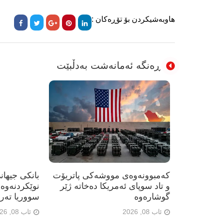
هاوبەشیکردن بۆ تۆڕەکان :
ڕەنگە ئەمانەشت بەدڵبێت
کەمبوونەوەی مووشەکی پاتریۆت
و تاد سوپای ئەمریکا دەخاتە ژێر
نوێکردنەوە
گوشارەوە
سووریا تەر
ئاب 08, 2026
ئاب 08, 2026