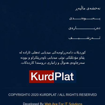
نەخشەی ماڵپەڕ
پــــەیـــــوەنــــــدی
دەربـــــــــــــــارەی
ئـــــەرشــــــیـــــف
كوردپلات دامەزراوەیەكی میدیایی ئەهلی ئازادە لە
پێناو مۆدێلێكی نوێی میدیایی باوەڕپێكراو و بوونە
سەرچاوەی هەواڵ و زانیاری دروستدا كاردەكات.
COPYRIGHT© 2020 KURDPLAT / ALL RIGHTS RESERVED
Developed By
Web Ace For IT Solutions