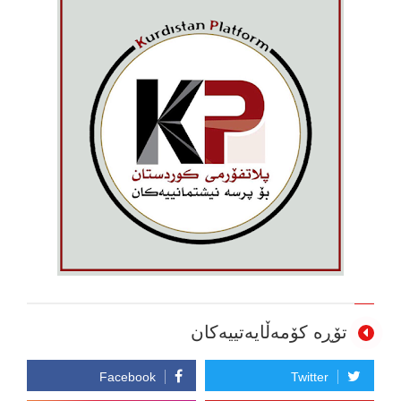
تۆڕە کۆمەڵایەتییەکان