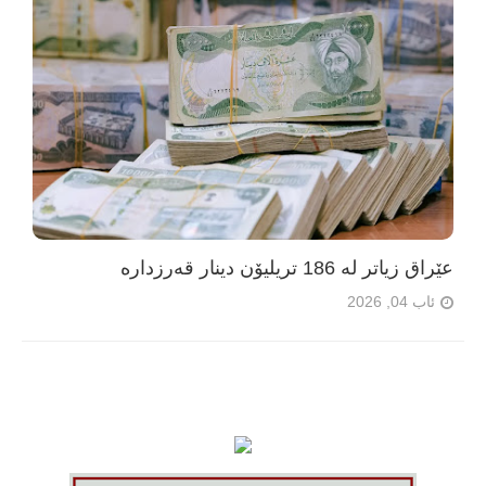
عێراق زیاتر لە 186 تریلیۆن دینار قەرزدارە
ئاب 04, 2026