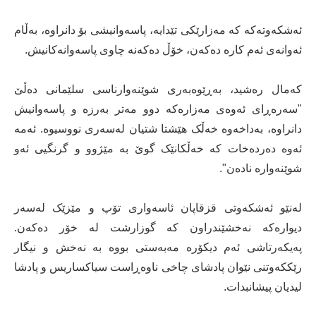
ئەشکەوتەکە کە مەزارێکی تێدایە، پاسەوانیشی بۆ دانراوە، بەڵام
ئەوانەی ئەم کارە دەکەن، خۆڵ دەکەنە چاوی پاسەوانەکانیش.
کەمال رەشید، بەڕێوەبەری شوێنەوارناسی سلێمانی دەڵێ
"سەرەڕای ئەوەی مەزارەکە دوو مەتر بەرزە و پاسەوانیش
دانراوە، بەداخەوە خەڵک هێشتا شتیان لەسەری نووسیوە. ئەمە
ئەوە دەردەخات کە خەڵکانێک گوێ بە مێژوو و گرنگیی ئەو
شوێنەوارە نادەن".
لەنێو ئەشکەوتی قزقاپان ئاسەواری تۆپ و مێزێک لەسەر
دیوارەکە نەخشێندراون کە گوزارشت لە خۆر دەکەن.
پەیکەرتاشی ئەم دیکۆرە مەبەستی بووە بە نەخش و نیگار
رێککەوتنی نێوان پادشای چاخی ناوەڕاست سیاکساریس و پادشا
لیدیان پیشانبدات.