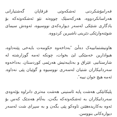
فەرامۆشکردنی ئەشکەوتی قزقاپان گەشتیارانی
هەراسانکردووە، هەرکەسێک چووەتە نێو ئەشکەوتەکە بۆ
یادگاری شتێکی لەسەر دیوارەکەی نووسیوە، ئەوەش سیمای
شوێنەوارێکی دێرینی ناشیرین کردووە.
هاونیشتمانییەک دەڵێ "بەداخەوە حکومەت بایەخی پێنەداوە،
هیوادارین خەمێکی لێ بخوات، چونکە ئەمە گوزارشتە لە
شارستانیی عێراق و بەتایبەتیش هەرێمی کوردستان. بەداخەوە
سەردانیکاران شتیان لەسەری نووسیوە و گوێیان پێی نەداوە.
ئەمە هیچ جوان نییە".
پلیکانێکی هەشت پایە ئاسنینی هەشت مەتری دانراوە بۆئەوەی
سەردانیکاران بە ئەشکەوتەکە بگەن، بەڵام هەندێک کەس بۆ
ئەوە بەکاریدەهێنن تاوەکو پێی بگەن و بە سپرای شت لەسەر
دیوارەکانی بنووسن.