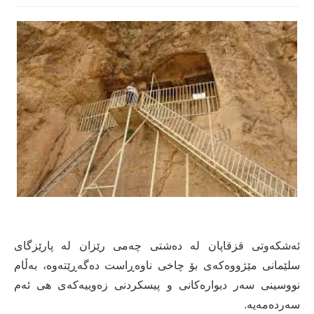
ئەشکەوتی قزقاپان لە دەشتی چەمی رێزان لە پارێزگای
سلێمانی مێژووەکەی بۆ چاخی ناوەڕاست دەگەڕێتەوە، بەڵام
نووسینی سەر دیوارەکانی و پیسکردنی زەوییەکەی هی ئەم
سەردەمەیە.