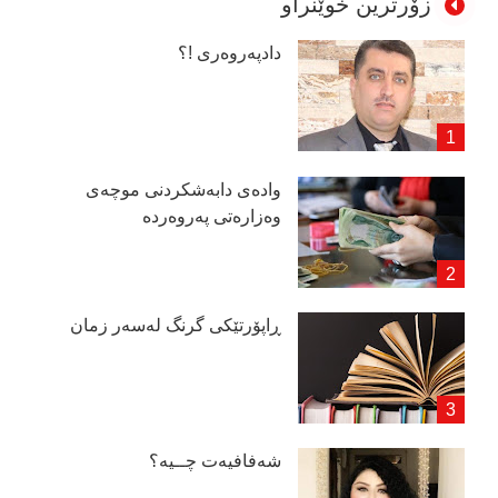
زۆرترین خوێنراو
دادپەروەری !؟
وادەی دابەشكردنی موچەی
وەزارەتی پەروەردە
ڕاپۆرتێكی گرنگ لەسەر زمان
شەفافیەت چــیە؟