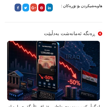
هاوبەشیکردن بۆ تۆڕەکان :
ڕەنگە ئەمانەشت بەدڵبێت
لەگەڵ کەمبوونەوەی داهاتی عێراق، ئاڵوگۆڕی پارە لە