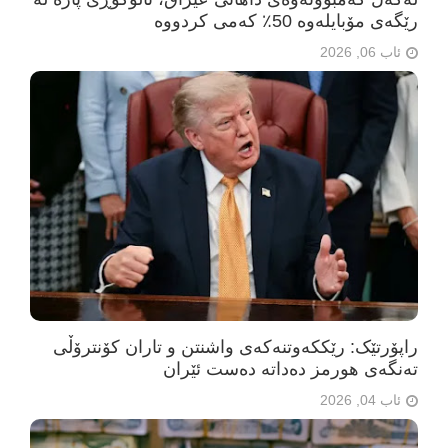
رێگەی مۆبایلەوە 50٪ کەمی کردووە
ئاب 06, 2026
راپۆرتێک: رێککەوتنەکەی واشنتن و تاران کۆنترۆڵی
تەنگەی هورمز دەداتە دەست ئێران
ئاب 04, 2026