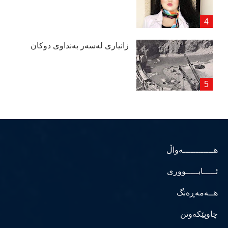
زانیاری لەسەر بەنداوی دوكان
هــــــــــــەواڵ
ئـــــابـــــووری
هــەمەڕەنگ
چاوپێکەوتن