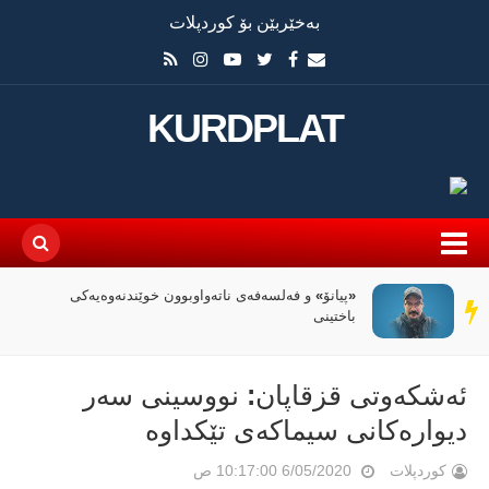
بەخێربێن بۆ کوردپلات
KURDPLAT
سیاسەتی خۆتەعریبکردن لە باشووری کوردستان
سەر
دێڕ
ئەشکەوتی قزقاپان: نووسینی سەر
دیوارەکانی سیماكەی تێکداوە
کوردپلات
6/05/2020 10:17:00 ص