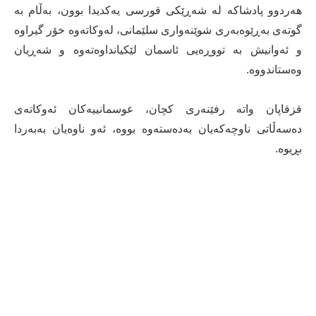
هەردوو پادشاکە لە شەڕێکی قورسی یەکدیدا بوون، بەڵام بە
گوتەی بەڕێوەبەری شوێنەواری سلێمانی، لەوکاتەوە خۆر گیراوە
و ئەوانیش بە تووڕەیی ئاسمان لێکیانداوەتەوە و شەڕیان
وەستاندووە.
قزقاپان واتە رفێنەری کچان، عوسمانییەکان ئەوکاتەی
دەسەڵاتی ناوچەکەیان بەدەستەوە بووە، ئەو ناوەیان بەبەردا
بڕیوە.