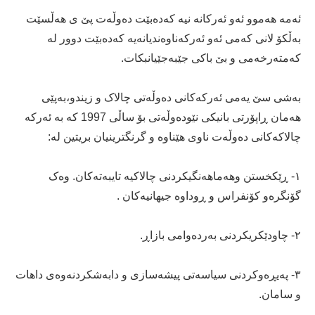
ئەمە هەموو ئەو ئەرکانە نیە کەدەبێت دەوڵەت پێ ی هەڵسێت
بەڵکۆ لانی کەمی ئەو ئەرکەناوەندیانەیە کەدەبێت دوور لە
کەمتەرخەمی و بێ باکی جێبەجێیانبکات.
بەشی سێ یەمی ئەرکەکانی دەوڵەتی چالاک و زیندو،بەپێی
هەمان ڕاپۆرتی بانیکی نێودەوڵەتی بۆ ساڵی 1997 کە بە ئەرکە
چالاکەکانی دەوڵەت ناوی هێناوە و گرنگترینیان بریتین لە:
١- ڕێکخستن وهەماهەنگیکردنی چالاکیە تایبەتەکان. وەک
گۆنگرەو کۆنفراس و ڕوداوە جیهانیەکان .
٢- چاودێکریکردنی بەردەوامی بازاڕ.
٣- پەیڕەوکردنی سیاسەتی پیشەسازی و دابەشکردنەوەی داهات
و سامان.