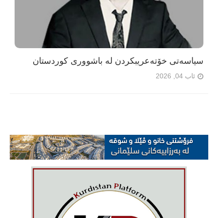
سیاسەتی خۆتەعریبکردن لە باشووری کوردستان
ئاب 04, 2026