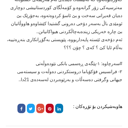
مەترسیەکی زۆر گرانەوە.و کۆمەڵگای کوردستانیشی دوچاری
دەیان قەیرانی سەخت و بێ ئاسۆ کردوەتەوە، بەجۆرێک بێ
ئومێدی باڵ بەسەر دۆخی دەرونی گشتیدا کێشاوەو هاووڵاتیان
بێ چارە خەریکی زیندەبەچاڵکردنی هیواکانیانن..
ئەم دۆخەی ئێستە پایەداربووە، پێویستی بەگۆڕانکاری بنەڕەتییە،
بەڵام ئایا کێ ؟ کەی ؟ چۆن ؟؟؟
#سەرچاوە: ١-پێگەی ڕەسمی بانکی نێودەوڵەتی
٢- فرانسیس فۆکۆیاما دروستکردنی دەوڵەت و سیستەمی
جیهانی وگرفتی دەسەڵات و بەرێوەبردن لەسەدەی 21دا..
هاوبەشیکردن بۆ تۆڕەکان :