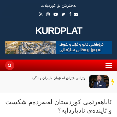
بەخێربێن بۆ کوردپلات
KURDPLAT
وێرانی عێراق لە نێوان ملیاران و ئاگردا
سەر
دێڕ
ئایاهەرێمی کوردستان لەبەردەم شکست
و ئایندەی نادیاردایە؟