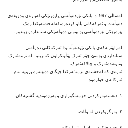
لەساڵی 1997دا بانکی نێودەوڵەتی ڕاپۆرتێکی لەبارەی وەزیفەی
دەوڵەت و ئەرکەکانی بڵاو کردەوە،کەلەخشتەیکدا وەک
پێوەرێکی نێودەوڵەتی بۆ بوونی دەوڵەتێکی ستانداردو زیندوو.
لەڕاپۆرتەکەی بانکی نێودەوڵەتیدا ئەرکەکانی دەوڵەتی
ستانداردی بۆسێ جۆر ئەرک پۆڵینکراون کەبریتین لە نزمەئەرک
وناوەندەئەرک و چالاکەئەرک.
ئەوەی کە لەخشتەی نزمەئەرکدا جێگای دەبێتەوە بریتیە لەم
ئەرکانەی خوارەوە:
١- دەستەبەرکردنی خزمەتگوزاری و بەرژەوندیە گشتیەکان.
٢- بەرگریکردن لە وڵات.
٣- جێبەجێکردنی یاساوڕێنمایەکان.