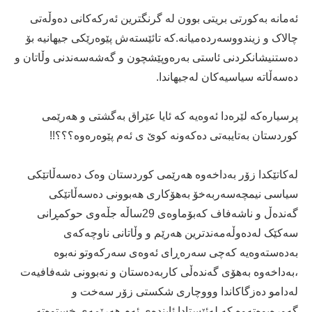
ئەمانە بەکورتی بریتی بوون لە گرنگترین ئەرکەکانی دەوڵەتی
چالاک و زیندووسەردەمیانە.کە تائێستەش پێوەرێکی جیهانیە بۆ
دەستنیشانکردنی ئاستی بەرەوپێشچون و گەشەسەندنی وڵاتان و
دەسەڵاتە سیاسیەکان لەجیهاندا.
پرسیارەکە لێرەدا ئەوەیە کە ئایا عێراق بەگشتی و هەرێمی
کوردستان بەتایبەتی دەکەونە کوێ ی ئەم پێوەرەوە؟؟؟!!
لەکاتێکدا زۆر بەداخەوە هەرێمی کوردستان وەک دەسەڵاتێکی
سیاسی نیمچەسەربەخۆ بەهۆکاری هەبوونی دەسەڵاتێکی
گەندەڵ و ناشەفاف کەبۆماوەی 29ساڵە جڵەوی حوکمڕانی
سەکێک لەدەوڵەمەندترین هەرێم و وڵاتانی ناوچەکەی
بەدەستەوەیە کەچی سەرەڕای ئەوەی سەرکەوتو نەبوە
،بەداخەوە بەهۆی گەندەڵی کاربەدەستان و نەبوونی شەفافیەت
لەدامو دەزگاکاندا وووچاری شکستی زۆر سەخت و
گەورەبوەتەوە کە لەئێستادا ئایندەی ئەم هەرێمەی خستوەتە