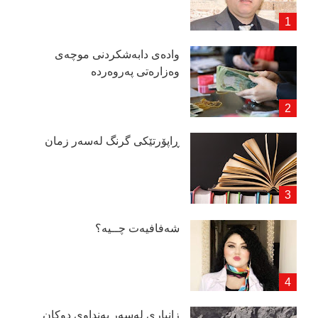
وادەی دابەشكردنی موچەی
وەزارەتی پەروەردە
ڕاپۆرتێكی گرنگ لەسەر زمان
شەفافیەت چــیە؟
زانیاری لەسەر بەنداوی دوكان