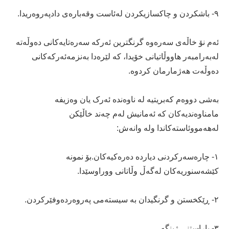
٩- باشکردن و چاکسازیکردن لەئاست وقەبارەی دادپەروەریدا.
ئەم نۆ خاڵەی سەرەوە گرنگترین ئەرکە سەرەتایەکانی دەوڵەتە
لەبەرامبەر هاووڵاتیانی خۆیدا، کە لێرەدا بەنزمەئەرکەکانی
دەوڵەت هەژمارمان کردوە.
بەشی دووەم کەبریتیە لە ناوەندە ئەرک یان وەزیفە
مامناوەندیەکان کە ئەمانیش لەم چەند خاڵێکن
لەهەمووئاستەکاندا ولە وانەش:
١- چارەسەرکردنی دیاردە دەرەکیەکان.بۆ نمونە
کێشەسنوریەکان لەگەڵ وڵاتانی ووراوسێدا.
٢- ڕێکخستن و گرنگیدان بە سیستەمی پەروەردەوفێرکردن.
٣- پاراستنی ژینگە.