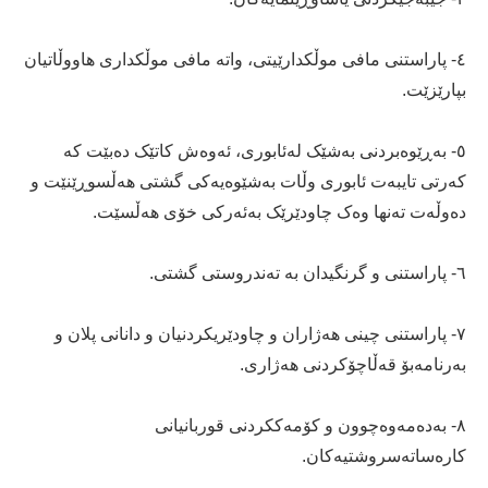
٤- پاراستنی مافی موڵکدارێیتی، واتە مافی موڵکداری هاووڵاتیان
بپارێزێت.
٥- بەڕێوەبردنی بەشێک لەئابوری، ئەوەش کاتێک دەبێت کە
کەرتی تایبەت ئابوری وڵات بەشێوەیەکی گشتی هەڵسوڕێنێت و
دەوڵەت تەنها وەک چاودێرێک بەئەرکی خۆی هەڵسێت.
٦- پاراستنی و گرنگیدان بە تەندروستی گشتی.
٧- پاراستنی چینی هەژاران و چاودێریکردنیان و دانانی پلان و
بەرنامەبۆ قەڵاچۆکردنی هەژاری.
٨- بەدەمەوەچوون و کۆمەککردنی قوربانیانی
کارەساتەسروشتیەکان.