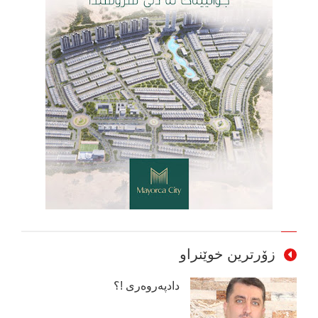
زۆرترین خوێنراو
دادپەروەری !؟