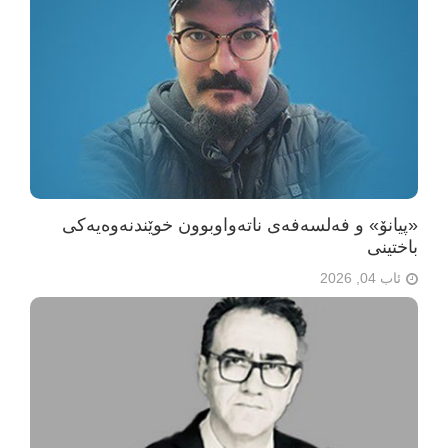
«پیانۆ» و فەلسەفەی ناتەواوبوون خوێندنەوەیەکی
باختینی
ئاب 04, 2026