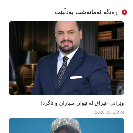
ڕەنگە ئەمانەشت بەدڵبێت
وێرانی عێراق لە نێوان ملیاران و ئاگردا
ئاب 08, 2026