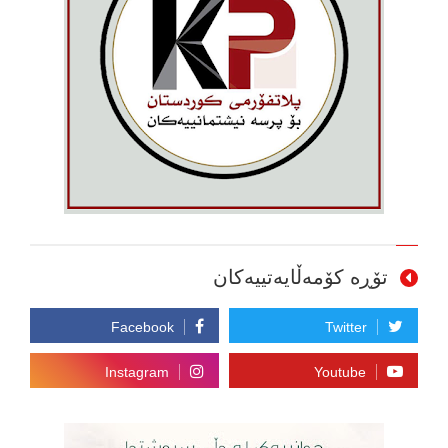
تۆڕە کۆمەڵایەتییەکان