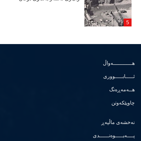
هــــــــــــەواڵ
ئـــــابـــــووری
هــەمەڕەنگ
چاوپێکەوتن
نەخشەی ماڵپەڕ
پــــەیـــــوەنــــــدی