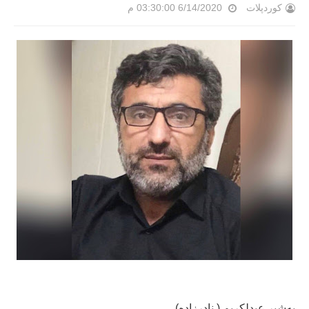
کوردپلات
6/14/2020 03:30:00 م
بەشیر عبدلكریم ( نادرزادە)