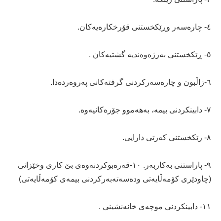
٤- چارەسەر وڕێکخستنی قۆرخکارەیەکان.
٥- ڕێکخستنی بەرژەوەندیە گشتیەکان .
٦-زاڵبون و چارەسەرکردنی گرفتەکانی پەروەردەدا.
٧- دابینکردنی بیمە، بەهەموو جۆرەکانیەوە.
٨- رێکخستنی کەرتی دارایی.
٩- پاراستنی بەکاربەر. ١٠-قەرەبوکردنەوەی بێ کاری وخێزانی
(چاودێری کۆمەڵایەتی ودەسەتەبەرکردنی بیمەی کۆمەڵایەتی)
١١- دابینکردنی موچەی خانەنشینی .