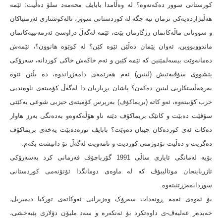
کورستانی سوور دەکەنەوە؟ لە وەڵامدا بابایڤ محەمەد سلۆ دەڵیت: ئێمە
هەڵبژاردەیەکی ترمان نیە جگە لە کوردستانی سوور، تالەکوشتاری ئەرمنیاکان
و سووتانی ماڵەکانمان رزگارمان بێت، ئێمە لەگەڵ دراوسێ ئەرمەنییەکانمان
ماندووبووین، ئەوان پێمان دەڵێن ئێوە کێن؟ لە کوێوە هاتوون؟، ئێمەش
دەمانەوێت بیسەلمێنین کە ئێمە کێین و ئەم خاکەش خاکی کوردانە، سەرۆکی
پێشووی سۆڤیەتیش (لینین) ئەم هەرێمەی دامەزراندوە، دە بڵێن ئێوە
بەرهەڵستکاریی لینین دەکەن؟ پاشان بڕیاریان دا لەگەڵ کۆمیتەی ناوەندیی
حزب کۆببنەوە، ئەو کاتە (بریماکۆف) بەرپرس کۆمیتەی حیزبی شوعی یەکێتی
سۆڤێت دەبێت و کاتێک بریماکۆف دێتە ناو هۆڵەکەوەو بەدەنگی بەرز هاوار
دەکات ئەی کوردەکان چیتان دەوێت؟ بابایڤ تورەدەبێت یەخەی بریماکۆڤ
دەگریت و دەڵیت تۆدوژمنی کوردیت و نامەویت لەگەڵ تۆ دانیشت بکەم.
بۆیە لەمانگی ئایاری ساڵی 1991 گۆرباچۆڤ فەرمانی کرد بەسەرۆکی
ئازرباینجان موتالیبۆڤ کە لە ماوەی دومانگدا ئۆتۆنەمی کوردستانی
سوردابمەزرێنیتەوه.
بۆ ئەوەی ئەمە ڕونەدات سەرۆک وەزیرانی ئەوکاتەی تورکیا دیمیریل،
حەیدەر عەلیەڤ-ی داوەتکرد بۆ ئەنکەرە و سەد ملیۆن دۆلاری پێبەخشی،