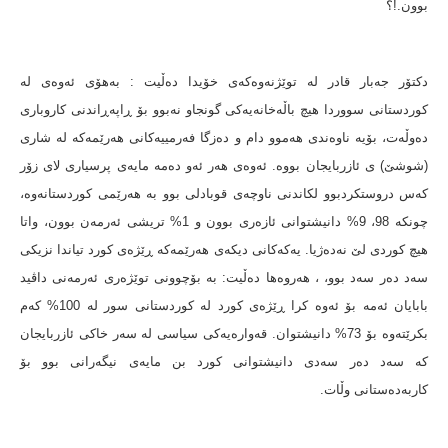
بوون.!؟
دکتۆر جەبار قادر لە توێژنەوەکەی خۆیدا دەڵیت : بەهۆی ئەوەی لە
کوردستانی سووردا هیچ باڵەخانەیەکی گونجاو نەبوو بۆ ڕاپەڕاندنی کاروباری
دەوڵەت، بۆیە ناوەندی هەموو دام و دەزگا فەرمییەکانی هەرێمەکە لە شاری
(شوشێ) ی ئازربایجان بووە. ئەوەی هەر ئەو دەمە مایەی پرسیاری لای زۆر
کەس دروستکردبوو لکاندنی ناوچەی قوبادلی بوو بە هەرێمی کوردستانەوە،
چونکە 98، 9% دانیشتوانی ئازەری بوون و 1% تریشی ئەرمەن بوون، واتا
هیچ کوردی لێ نەدەژیا. یەکەکانی دیکەی هەرێمەکە ڕێژەی کورد تیاندا نزیکی
سەد دەر سەد بوو، ، هەروەها دەڵیت: بە بۆچوونی توێژەری ئەرمەنی داڤید
بابایان ئەمە بۆ ئەوە کرا ڕێژەی کورد لە کوردستانی سور لە 100% کەم
بکرێتەوە بۆ 73% دانیشتوان. قەوارەیەکی سیاسی لە سەر خاکی ئازربایجان
کە سەد دەر سەدی دانیشتوانی کورد بن مایەی نیگەرانی بوو بۆ
کاربەدەستانی وڵات.