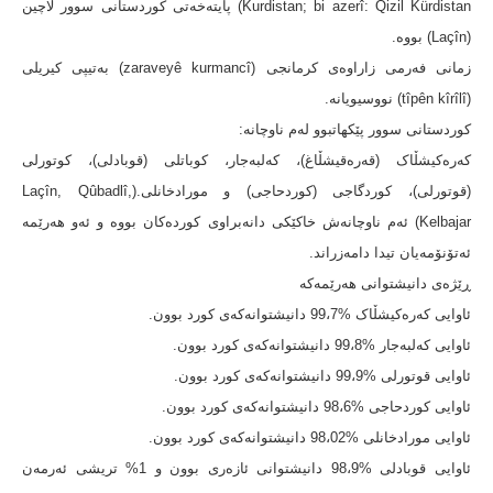
Kurdistan; bi azerî: Qizil Kürdistan) پایتەخەتی کوردستانی سوور لاچین
(Laçîn) بووە.
زمانی فەرمی زاراوەی کرمانجی (zaraveyê kurmancî) بەتیپی کیریلی
(tîpên kîrîlî) نووسیویانە.
کوردستانی سوور پێکهاتبوو لەم ناوچانە:
کەرەکیشڵاک (قەرەقیشڵاغ)، کەلبەجار، کوباتلی (قوبادلی)، کوتورلی
(قوتورلی)، کوردگاجی (کوردحاجی) و مورادخانلی.(Laçîn, Qûbadlî,
Kelbajar) ئەم ناوچانەش خاکێکی دانەبراوی کوردەکان بووە و ئەو هەرێمە
ئەتۆنۆمەیان تیدا دامەزراند.
ڕێژەی دانیشتوانی هەرێمەکە
ئاوایی کەرەکیشڵاک %99،7 دانیشتوانەکەی کورد بوون.
ئاوایی کەلبەجار %99،8 دانیشتوانەکەی کورد بوون.
ئاوایی قوتورلی %99،9 دانیشتوانەکەی کورد بوون.
ئاوایی کوردحاجی %98،6 دانیشتوانەکەی کورد بوون.
ئاوایی مورادخانلی %98،02 دانیشتوانەکەی کورد بوون.
ئاوایی قوبادلی %98،9 دانیشتوانی ئازەری بوون و 1% تریشی ئەرمەن