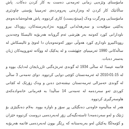
مامۆستای وێژەیی زمانی ئەرمەنی دەست بە کار کردن دەکات. پاش
ساڵانێک کار کردن لە وەزارەتی پەروەردەی ئەرمینیا پۆستی چاودێری
مامۆستایی وەرگرت وەک (میدۆدیست) کاری کردووە، پاش هەلوەشاندنەوەی
یەکێتی سۆڤیەت و سەرهەلدانی گرووپە نەژادپەرستەکان، رووناک بیرو
ناودارانی کورد کەوتنە بەر هێرشی ئەم گروپانە هەربۆیە ئالیسکا وچەندین
رووناکبیرو ناوداری کورد هەوڵی دوور کەوتنەوەیان دا لەوێ و ئالیسکاش لە
ساڵەکانی 1990 ئەرمینیای جێهێشت و لە یەکێک لە ووڵاتە ئەوروپیەکان ژیان
بەسەر دەبات.
فاتمە عیسا؛ لە ساڵی 1934 لە گوندی ئەرەژەگنی ئازربایجان لەدایک بووە و
لە 15-01-2010 لە ئەرمەنستان کۆچی دوایی کردووە. دوای تەمەنی 3 ساڵی
لە گوندی حەمزالی ئەرمەنستان نیشتەجێ دەبن و وەک زۆرێک لە کچانی
کوردی ئەو سەردەمە لە تەمەنی 14 ساڵیدا بە فەرمانی خانەوادەکەی
هاوسەرگیری کردووە.
هەر لە مناڵیەوە خاوەنی دەنگێکی پڕ سۆز و ناوازە بووە. بەلام دەنگبێژی بۆ
ژنێک و لەو سەردەمەدا ئاستەنگیەکی زۆر لەبەردەمی دروست کردووە خێزان
و کۆمەلگا یەکێکن لەو بەربەستانە کە ڕێگر بوون لەبەردەمی فاتمە هەربۆیە