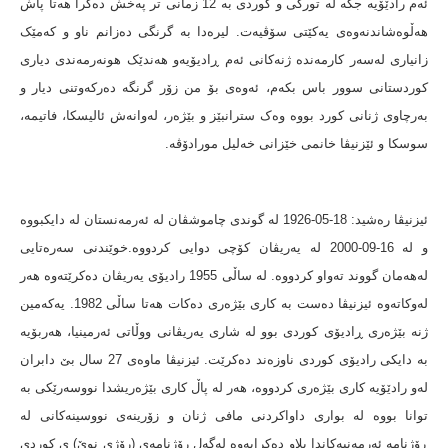
ئەم رادێۆیە جگە لە تورکی و کوردی بە 12 زمانی تر پەخش دەکرا هەتا پاش
هەڵوەشاندنەوەی یەکێتی سۆڤیەت. لیرەدا بە گرنگی دەزانم ناو و کەمێک
زانیاری لەسەر کارمەندە ژنەکانی ئەم ڕادیۆیەو هەندێک هونەرمەندی دیاری
کوردستانی سوور باس بکەم، ئەوەی بۆ من زۆر گرنگە دەرکەوتنی دیار و
بەرچاوی ژنانی کورد بووە وەک سترانبێز و بێژەر، لەوانەش ئالیسکا، فاتیمە،
سوسکا و ئێزنیڤا خانمی خێزانی خەلیل مورادۆڤە.
ئیزنیڤا رەشید: 18-05-1926 لە گوندی چاموشڤان لە ئەرمەنستان لە دایکبووە
و لە 16-09-2000 لە یەریڤان کۆچی دوایی کردووە.خوێندنی سەرەتایی
لەهەمان گووند تەواو کردووە. لە ساڵی 1955 رادیۆی یەریڤان دەکرێتەوە هەر
لەوکاتەوە ئیزنیڤا دەست بە کاری بێژەری دەکات هەتا ساڵی 1982. یەکەمین
ژنە بێژەری ڕادیۆی کوردی بوو لە شاری یەریڤانی ووڵاتی ئەرمینیا، هەربۆیە
بە دایکی رادیۆی کوردی ناوزەند دەکرێت. ئیزنیڤا ماوەی 27 سال بێ دابران
لەو رادێۆیە کاری بێژەری کردووە، هەر لە پاڵ کاری بێژەریشدا نووسەرێکی بە
توانا بووە لە بواری داواکردنی مافی ژنان و زۆرینەی نووسینەکانی لە
ڕۆژنامە ئەرمەنیەکاندا بلاو دەکرایەوە لەگەل رۆژنامەی (رۆژی نوێ) ی کوردی