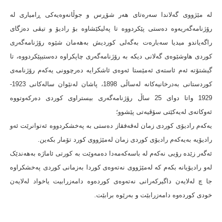
لە مێژووی گەلاندا سەرەتای هەر شۆڕس و جوڵانەوەیەکی ڕامیاری لە
رۆژنامەگەریەوە دەستی پێکردووە تا پەلیکێشاوە بۆ رادیۆ و تیڤی دەزگای
راگەیاندو میدیا سەبارەت بەگەلی کوردیش بەهەمان شێوە رۆژنامەگەری
کوردی هاوشێوەی گەلانی دیکە بە رۆژنامەگەری چاپکراوە دەستیپێکردووە، تا
گیشتۆتە ئەم ئاستەی ئەمێستا ئەوەی ئاشکرایە دەرچوونی یەکەم رۆژنامەی
کوردستانی بەدرخانیەکانە لەساڵی 1898، پاشان لەنێوان سالەکانی 1923-
1929 واتا دوای 25 ساڵ رۆژنامەگەری بیستراوی کوردی دەرکەوتووە
ئەوکاتەی لەیەکێتی سۆڤیەتی پێشوو؛
یەکەم رادیۆی کوردی زمان لەقەفقاز دەستی بە پەخشکردووە ئەتوانرێت ئەو
رادیۆیە بەیەکەم رادیۆی کوردی زمان لەمێژووی کورد تۆمار بکەین.
ئەگەر زێدە رۆیی نەکەم لە باسەکەمەدا دەمەوێت بە کورتی ئاماژە بەهەندێک
لەو رادیۆیانە بکەم کە لەمێژووی نەتەوەی کوردا بەزمانی کوردی پەخشکراوە
جا چ لەلایەن داگیرکەرانی نەتەوەی کوردەوە دامەزرابیت یاخواد لەلایەن
خودی کوردەوە دامەزرابێت و بەرێوە برابێت.