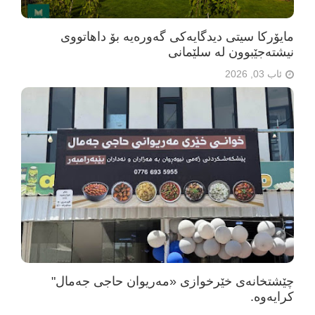
مایۆرکا سیتی دیدگایەکی گەورەیە بۆ داهاتووی
نیشتەجێبوون لە سلێمانی
ئاب 03, 2026
چێشتخانەی خێرخوازی «مەریوان حاجی جەمال"
كرایه‌وه‌.