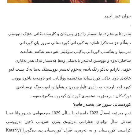
جوان عمر احمد
-
سەرەتا ویستم تەنیا لەسەر رادیۆی یەریڤان و کارمەندەکانی شتێک بنووسم،
، بەڵام خۆ نەدەکرا ئاماژە بە کوردانی کوردستانی سوور یان کوردانی
ئەرمینیا و بەگشتی کوردانی یەکێتی سۆڤێتی ئەو دەم نەکەم. هەڵبەت
ساخکردنەوە و نووسین لەسەر بابەتێکی وەها هەستیار نەک هەر بەکاری
خۆمی نازانم بەڵکو رێگەنادەم بەخۆم لەسەر نووسینێک تەنیا یەک بست لەو
خاکەی ناوی خاکی کوردستانە ببەخشمە ووڵاتانی ئەو ناوچەیە یاخود بوونی
کورد لەو ناوچەیە بە زادەی ئاوارەبوون و هەڵهاتن لەو جەنگە ترسناکەی
تورکەکان دەرهەق بە نەتەوەی کوردیان کردووە بەگەرێنمەوە..
کوردستانی سوور چی بەسەر هات؟
ئەم هەرێمە لەساڵ 1923 دامەزاو تا ساڵی 1929 بەردەوامی هەبوو واتا تەنیا
شەش ساڵ توانیان بەئارامی بەرێوەی بەرن هەرێمی لاچین بەرووسی
کراسنێ کوردستان و بە ئەزەری قیزل کوردستان پێ دەگوترا (Krasniy