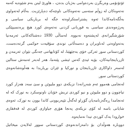
ئۆتۆنۆمی وەربگرن بەردەوامی بەژیان بدەن، ، هاورێ لینن بەم شێوەیە کەمە
نەتەوەکان لە زوڵم ستەمی نەتەوەکانی ناوچەکە دەپارێزیت. بەڵام لەتەواوی
بەڵگەنامەکاندا ئەوە پشتراستکراوەتە جگە لە بریاریکی سیاسی و
پەرژەوەندی سیاسی بە قوربانی کردنی نەتەوەی کورد هیچ پرەنسیپێکی
شۆرشگیرانەی لەپشتەوە نەبووە. لەساڵی 1930 دەشناکەکانی ئەرمەنیا
بەتەواوەتی لەناوبران و دەسەڵاتی توندی سۆڤیەت حوکمی گرتەدەست،
کوردستانی سور ئەرکی خۆی بەجێهێنا، لە کۆتایهاتنی جەنگی نێوان ئەرمەن و
ئازرباینجانیەکان، بۆیە ئیدی کەس ئیشی پێنەما، هەر لەبەر ئەمەش ستالین
لەسەر داواکاری ئازرباینجان و تورکیا و ئێران بڕیاریدا بە هەڵوەشانەوەی
کوردستانی سور.
لەنجامی هەموو ئەم شەڕانەدا نزیکەی دوو ملیوێن و سێ سەد هەزار کورد
تیاچوون و دوو ملیوێن و نیو کوردی تریش خۆیان ناونوسکرد بە تورک کە لە
ئەنجامدا ڕەگەزنامەیان گۆڕاو لەگەڵ تێپەربوونی کاتدا بوون بە تورک، ئەوەی
شایانی باسە لە کۆی نزیکەی پەنجا هۆزی جیاوازی کوردی لە قەفقازی
خوارودا یەک کوردی تیدا نەمایەوە.
دووبارە هەوڵدان بۆ دامەزاندنەوەی کوردستانی سوور لەلایەن میخائیل