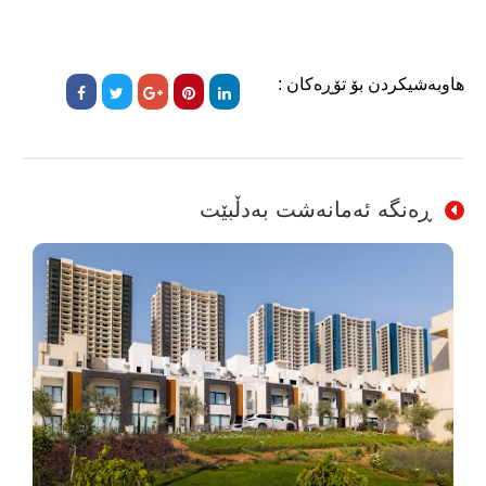
هاوبەشیکردن بۆ تۆڕەکان :
ڕەنگە ئەمانەشت بەدڵبێت