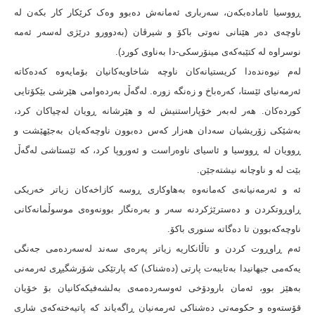
ڕووسیا ئامادەبکەن، سەرباری ئەمانەش دەبوو وەک کرێکار کار بکەن لە
ناوچەی دەر هێنانی نەوتی باکۆ و شیرڤان (بەدوورو درێژی لەسەر ئەمە
نوسراوە لە کتێبەکەی مینۆرسکی-دا بەناوی کورد).
لەم نیوەندەدا کریستیانەکان ناوچە شاخاویەکانیان بۆمایەوە کەدەکاتە
ئەرمەنیای ئێستا، کەرەباخ و زەنگە زورە. لەگەڵ بەردەوامی هێرشی بێکۆتایی
کوردەکان. هەر لەبەر خۆپاراستنیش له و هێرشانە ڕویان لەچیاکان کرد،
بەشێکی زۆریشیان سەدان هەزار کەس دەبوون ناوچەکەیان بەجێهێشت و
ڕوویان لە ڕووسیا و ئاسیای ناوەراست و ئەوروپا کرد، کە ئێستاشی لەگەڵ
بێت له و ناوچانە نیشتەجێن.
ئه و ئەرمەنیانەی کەمانەوە بەهاوکاری ڕوسە کازاخەکان زیاتر خەریکی
ڕاوڕوتکردن و دەسترێژکردنە سەر و بەرەنگار بوونەوەی موسوڵمانەکانی
ناوچەکەبوون تا دەگاتە سنوری باکۆ.
ئەم ڕاوڕوت کردن و تاڵانکاریە زیاتر پەرەی سەند لەسەردەمی جەنگی
یەکەمی جیهانیدا بەتایبەت پارتی (دەشناک) کە پارتێکی شۆرشگیڕی ئەرمەنی
بەهێز بوو، ئەمان بارودۆخی ئەوسەردەمەی بەلشەفیکەکانیان بۆ خۆیان
قۆستەوه و حکومەتی دەشناکی ئەرمەنیان ڕاگەیاند کە پاتیەختەکەی شاری