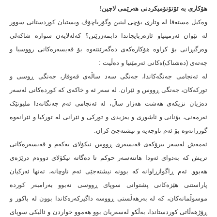
هۆکاری بە ئۆتۆنۆمیکردنی هەرێمی لاچین!
وەکیل مستەفا لە وتاری بۆچی لینین وگۆرباچۆڤ ویستیان کوردستانی سوور
لە نێوان ئەرمینیاو ئازەربایجاندا دابمەزرێنن؟ کەلەلایەن سوارە شاکەلی
وەرگیڕانی بۆ کراوە هۆکارەکەی دەگەرێنتەوە بۆ قەیسەرەکانی رووسیا و
چەتەی (دەشناک)ەکانی ئەرمێنیا و دەڵیت :
لە ئەنجامی جەنگەکاندا، جەنگی سەد ساڵەی قەوقاز، جەنگی ڕوسی و
تورکەکان، جەنگی ڕووس و ئێران. لە سەر ئه و خاکەی کە کوردەکانی لەسەر
دەژیان نزیکەی هەشت هەزار ساڵ، لە ئەنجامی ئەم جەنگانەدا ملیونێک
ئەرمەنی، یۆنانی و ئاشوری و یەزیدی و تورکی و ئێرانی لە تورکیا و ئێرانەوە
گوزرانەوە بۆ ئەم ناوچەیە و نیشتەجێ کران.
ئەمەش لەسەر بیرۆکەی قەیسەری ڕووس نیکۆلای یەکەم و قەیسەرەکانی
تریش کە بەدوای ئەودا هاتنەسەر حوکم تا دەگاته نیکۆلای دووەم درێژەی
هەبوو. ئەم ڕاگوازراوانە کە بوونە نیشتەجێی ئەم ناوچانە، تەنها ئەرکیان
پاراستنی هێزەکانی پشتوانی سوپای ڕووسی نەبوو بەرامبەر کوردە
موسوڵمانەکان، کە لە بەرهەڵستی ڕووسە داگیرکەرەکاندا بوون لە باکور و
ڕۆژهەڵاتی کوردستاندا، بەڵکو لەسەریان بوو هەموو خواردن و ئالیکی سوپای