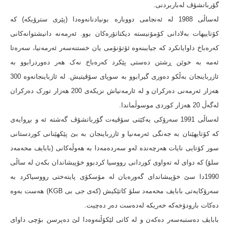
گۆرباتشۆڤ لەباربردنی.
لەساڵی 1988 لە ئەنجامی دووبارە بونیادنانەوەدا (پێری سترۆیکە) کە
کۆتاییهات بەلادانی کۆمۆنیستە دیکتاتۆرەکان بوو. ئەرمەنە دانیشتوانەکانی
کەرەباخ داوایانکرد کە جیاببنەوە ئۆتۆنۆمی یان خستنەسەر ئەرمەنیا، سەرەتا
ئەمە بە خوێن ڕشتن دەستی پێکرد کەرەباخ نەک هەر دەوردرابوو بە
ئازرباینجان بەڵکو دەوری گیرابوو بە سوپای سۆڤیتیش. لە ئازباینجانەوە 300
هەزار ئەرمەنی دەرکران و لە ئارمەنیاش نزیکەی 200 هەزار تورک دەرکران
لەگەڵ 20 هەزار کوردی موسوڵماندا.
لەساڵی 1991 سەرۆکی یەکێتی سۆڤیەت گۆرباتشۆڤ گەشتە ئه و بڕوایەی
کە کۆتایهێنان بە جەنگی ئەرمەنیا و ئازرباینجان بە بێ پێکهێنانی کوردستانی
سور کۆتایی نایات هەرچەندە لەو سەردەمەدا بە هەوڵەکانی (بابایف محەمەد
سلۆ) کە دوای لە تەواوی کوردانی رووسیا کردبوو خۆپیشاندان بکەن لە ساڵی
1990دا سێ خۆپیشاندای گەورەیان لە مۆسکۆی پایتەختی رووسیاکرد بە
سەرۆکایەتی بابایف محەمەد سلۆ کاتێکیش (کەی جی بی KGB) هەست بەوە
دەکات بارودۆخەکە خەریکە لەدەست دەر دەچیت.
بابایڤ دەستبەسەر دەکەن و لە کاتی لێکۆڵنەوەدا لێ دەپرسن بۆچی داوای