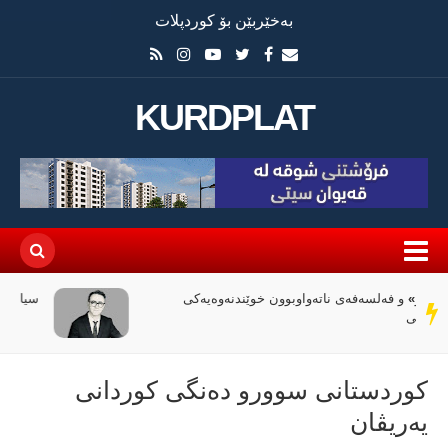
بەخێربێن بۆ کوردپلات
KURDPLAT
سیاسەتی خۆتەعریبکردن لە باشووری کوردستان
سەر
دێڕ
کوردستانی سوورو دەنگی کوردانی
یەریڤان