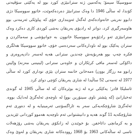
سووسیکا سیمۆ؛ یەکەمین ژنە سترانبێژی کورد بوو لە یەکێتی سۆڤیەتی
کۆندا، لە ساڵی 1946 دا وەک سترانبێژ دەردەکەوێت، خاتوو سووسیکا دژی
دابوو نەریتی خانەوادەکەی لەگەل ئەوینداری خۆی کە پیاوێکی ئەرمەنی بوو
هاوسەرگیری کرد، دواتر لە رادیۆی یەریڤان بەشی کوردی کاری دەکرد وەک
سترانبێژی ئەو رادێۆیەو سووسیکا خاتوون بە جوانپۆشی و سەماکردن و
ستران یەکێک بوو لە ناودارەکانی سەردەمی خۆی، خاتوو سووسیکا هەلگری
فکرە چەپ بوو هەربۆیەش چەندین سترانی هەیە لەسەر دادپەروەری و
داکۆکی لەسەر مافی کرێکاران و خاوەنی سترانی (لینیننی مەزنە) و(لینن
رابوو مە رزگار بوون) ەمەخابن خانمە ستران بێژی نوداری کورد لە ساڵی
1977 لە تەمەنی 52 ساڵیدا لە شاری یەریڤان کۆچی دوای کرد.
ئاسلیکا قادر؛ یەکێکی ترە لە ژنە بوێرەکان کە لە ساڵی 1945 لە گوندی
ئەخبارانێ (کە پێشتر ناوی سینۆرین بوو) لە ناوچەی ئەلەگزێ لەدایک بووە.
ئەلەگزێ شارۆچکەیەکی سەر بە ئاراگسۆتنی ئەرمینیایە و لە دەوری ئەم
شارۆچکەیە 11 گوند هەیە و دانیشتوانی ئەم ناوچەیە هەموو کوردانی ئێزیدین
و بە کرمانچی دائاخفن. بۆ خوێندن لە زانکۆی یەریڤان بەشی رۆژهەلات
ناسی لە ساڵەکانی 1963 بۆ 1968 روودەکاتە شاری یەریڤان و لەوێ وەک