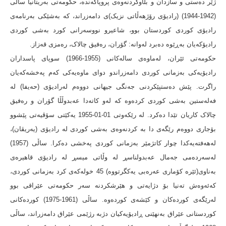
ژێر دەستی و سازدان و بڵاوکردنەوەی پروپاگەندە، حکومەتی بەریتانیا ساڵی
(1942-1944) (رادیۆی رۆژهەڵاتی نزیک)ی دامەزراند، کە بەشێکی بەرنامەی
رادیۆی کوردی کوردستان بوو، شاعیرو نووسەرانی کورد بەشی کوردی
رادیۆکەیان بەڕێوە دەبرد لەوانە: گۆران، رەفیق چالاک، رەمزی قەزاز.
حکومەتی ئێران، لەماوەی سالەکانی (1955-1966) سوپای پاسداران
رادیۆیەکی بەزمانی کوردی دامەزراندو دوای ماوەیەکی کەم پەخشەکەیان
راگرت. پێش دەستپێکردنی جەنگی جیهانی دووەم لەرادیۆی (حەیفا) لە
فەلەستین بەشی کوردی کردەوە کە لەو کاتەدا عەبدوڵڵا گۆران و رەفیق
چالاک کاریان تێدا دەکرد. لە رێکەوتی 01-01-1955 یەکێتی سۆڤیەتی پێشوو
بۆجاری دووەم رێگەی دا بە کردنەوەی بەشی کوردی لە رادیۆی (یەریڤان)،
لەهەفتەیەکدا چوار کاتژمێر بەزمانی کوردی پەخشی دەکرا. ساڵی (1957)
لەسەردەمی جەمال عەبدولناسڕ لە وڵاتی میسڕ لە رادیۆی قاهیرەی
بەناوی(ئێرە کۆماری عەرەبی یەکگرتووە) 45 خولەکەی کرد بەزمانی کوردی،
کەئەوەش تەنیا بۆ دژایەتی و هێرشکردنە سەر حکومەتی عێراقی بوو
لەرێگەی کوردەکان و کێشەی کوردەوە. ساڵی (1961-1975) کوردەکانی
کوردستانی عێراق بەنهێنی ڕادیۆیەکیان دژبە رژێمی عێراق دامەزراند، ساڵی