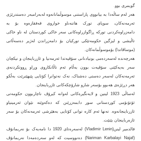
گویمری بوو.
هەر لەم ساڵەدا بە بیانووی پاراستنی موسوڵمانانەوه لەبەرامبەر دەستدرێژی
ئەرمەنەکان، سوپای تورک هاتنەناو خواروی قەفقازەوە بۆ بە
دامەزراوەکردنی تورکە ڕاگوازراوەکانی سەر خاکی کوردستان لە ناو خاکی
تاڵیشی و لیزگین حکومەتێکی تورکیان بۆ دامەزراندن لەژیر دەسەڵاتی
(موساڤاتدا) بۆموسوڵمانەکان.
هەرچەندە لەسەردەمی بونیادنانی سۆڤیەتدا ئەرمەنیا و ئازرباینجان و نیکچان
سەر بەیەکێتی سۆڤیەت بوون بەڵام ئەم تاڵانکاروی وڕاو ڕووتکردنەی
ئەرمەنەکان لەسەر دەستی دەشناک، نەک نەتوانرا کۆتایی پێبهێنرێت بەڵکو
هەر دڕێژەی هەبوو بۆسەر شارو شارۆچکەکانی ئازرباینجان.
لەساڵی 1923 لینین و لایەنگیرەکانی لەوانە کیرۆڤ ناچاربوون حکومەتی
ئۆتۆنۆمی کوردستانی سور دابمەزرێنن کە دەکەوێتە نێوان ئەرمینیاو
ئازرناینجانەوە. تەنها ئەم کارە توانی کۆتایی بەهێرشی ئەرمەنەکان بۆ سەر
ئازەرباینجان بێنێت.
فالدمیر لینن(Vladimir Lenin) لەسەرەتای 1920 دا نامەیەک بۆ نەریمانۆڤ
(Nariman Karbalayi Najaf) دەنووسیت کە لەو سەردەمەدا نەریمانۆڤ