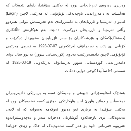
وەزیری دەروەی ئازربایجانی بووە لە یەکێتی سۆڤێدا، داوای لێدەکات کە
هەڵسێت بە دامەزراندنی ناوچەیەکی ئۆتۆنۆمی لە هەرێمی لاچین (Laçîn)
لەنێوان ئەرمێنیا و ئازربایخان بە دامەزراندی ئەم هەرێمەش نێوانی هەردوو
وڵاتی ئەرمێنا و ئازربایجان دووکەرت دەبێت بەم هۆکارەش تاڵانکاری
(دەشناک)کەکان و هێرشەکانیان بۆ سەر ئازربایجان سنووردار دەکرێت و
کۆتایی پێ دێت و نەریمانۆڤ لەرێکەوتی 07-07-1923 بە فەرمی هەرێمی
ئۆتۆنۆمی لاچین دادەمەزرێنیت بەناوی (کوردستانی سوور) بە دوو ساڵ دوای
دامەزراندنی کوردستانی سوور نەریمانۆڤ لەرێکەوتی 19-03-1925 لە
تەمەنی 54 ساڵیدا کۆچی دوایی دەکات.
هەندێک لەهاوسۆزانی شیوعی و چەپەکان ئەمە بە بریارێکی دادپەروەران
دەخەمڵین و دەلێن هاورێ لینن هاوکارێکی بەهێزی کەمە نەتەوەکان بووە لە
یەکێتی سۆڤیدا بە بریاری ئەو دەبوو ئەوکەمە نەتەوانە کە لە لایەن
نەتەوەکانی تری ناوچەکەوە گوشاریان دەخرایە سەر و دەچەوسێنرانەوە
هەربۆیە فەرمانی داوە بۆ هەر کەمە نەتەوەیەک لە خاک و زێدی خۆیاندا