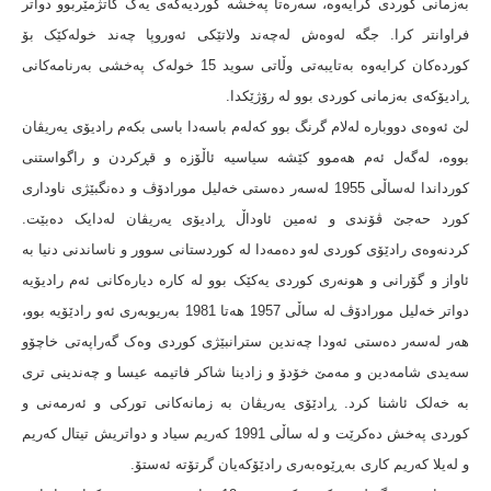
بەزمانی کوردی کرایەوە، سەرەتا پەخشە کوردیەکەی یەک کاتژمێربوو دواتر
فراوانتر کرا. جگە لەوەش لەچەند ولاتێکی ئەوروپا چەند خولەکێک بۆ
کوردەکان کرایەوە بەتایبەتی وڵاتی سوید 15 خولەک پەخشی بەرنامەکانی
ڕادیۆکەی بەزمانی کوردی بوو لە رۆژێکدا.
لێ ئەوەی دووبارە لەلام گرنگ بوو کەلەم باسەدا باسی بکەم رادیۆی یەریڤان
بووە، لەگەل ئەم هەموو کێشە سیاسیە ئاڵۆزە و قڕکردن و راگواستنی
کورداندا لەساڵی 1955 لەسەر دەستی خەلیل مورادۆڤ و دەنگبێژی ناوداری
کورد حەجێ ڤۆندی و ئەمین ئاوداڵ ڕادیۆی یەریڤان لەدایک دەبێت.
کردنەوەی رادێۆی کوردی لەو دەمەدا لە کوردستانی سوور و ناساندنی دنیا بە
ئاواز و گۆرانی و هونەری کوردی یەکێک بوو لە کارە دیارەکانی ئەم رادیۆیە
دواتر خەلیل مورادۆڤ لە ساڵی 1957 هەتا 1981 بەریوبەری ئەو رادێۆیە بوو،
هەر لەسەر دەستی ئەودا چەندین سترانبێژی کوردی وەک گەراپەتی خاچۆو
سەیدی شامەدین و مەمێ خۆدۆ و زادینا شاکر فاتیمە عیسا و چەندینی تری
بە خەلک ئاشنا کرد. ڕادێۆی یەریڤان بە زمانەکانی تورکی و ئەرمەنی و
کوردی پەخش دەکرێت و لە ساڵی 1991 کەریم سیاد و دواتریش تیتال کەریم
و لەیلا کەریم کاری بەڕێوەبەری رادێۆکەیان گرتۆتە ئەستۆ.