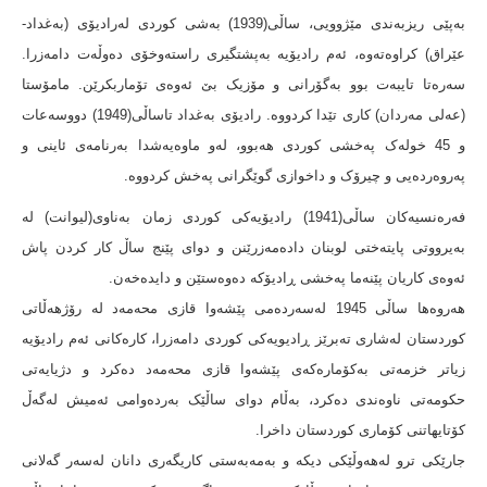
بەپێی ریزبەندی مێژوویی، ساڵی(1939) بەشی کوردی لەرادیۆی (بەغداد-
عێراق) کراوەتەوە، ئەم رادیۆیە بەپشتگیری راستەوخۆی دەوڵەت دامەزرا.
سەرەتا تایبەت بوو بەگۆرانی و مۆزیک بێ ئەوەی تۆماربکرێن. مامۆستا
(عەلی مەردان) کاری تێدا کردووە. رادیۆی بەغداد تاساڵی(1949) دووسەعات
و 45 خولەک پەخشی کوردی هەبوو، لەو ماوەیەشدا بەرنامەی ئاینی و
پەروەردەیی و چیرۆک و داخوازی گوێگرانی پەخش کردووە.
فەرەنسیەکان ساڵی(1941) رادیۆیەکی کوردی زمان بەناوی(لیوانت) لە
بەیرووتی پایتەختی لوبنان دادەمەزرێنن و دوای پێنج ساڵ کار کردن پاش
ئەوەی کاریان پێنەما پەخشی ڕادیۆکە دەوەستێن و دایدەخەن.
هەروەها ساڵی 1945 لەسەردەمی پێشەوا قازی محەمەد لە رۆژهەڵاتی
کوردستان لەشاری تەبرێز ڕادیویەکی کوردی دامەزرا، کارەکانی ئەم رادیۆیە
زیاتر خزمەتی بەکۆمارەکەی پێشەوا قازی محەمەد دەکرد و دژیایەتی
حکومەتی ناوەندی دەکرد، بەڵام دوای ساڵێک بەردەوامی ئەمیش لەگەڵ
کۆتایهاتنی کۆماری کوردستان داخرا.
جارێکی ترو لەهەوڵێکی دیکە و بەمەبەستی کاریگەری دانان لەسەر گەلانی