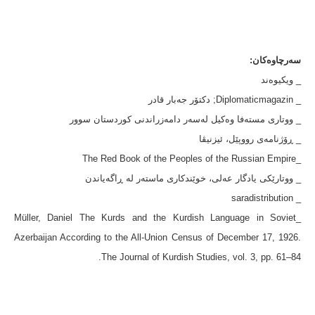
سەرچاوەکان:
_ ویکیوەند
_ Diplomaticmagazin; دکتۆر جەبار قادر
_ ووتاری مستەفا وەکیل لەسەر دامەزراندنی کوردستان سوور
_ ڕۆژنامەی رووپێل، ئیزنیڤا
_The Red Book of the Peoples of the Russian Empire
_ ووتارێکی یادگار عەلی، خوێندکاری ماستەر لە ڕاگەیاندن
_ saradistribution
_Müller, Daniel The Kurds and the Kurdish Language in Soviet
Azerbaijan According to the All-Union Census of December 17, 1926.
The Journal of Kurdish Studies, vol. 3, pp. 61–84.