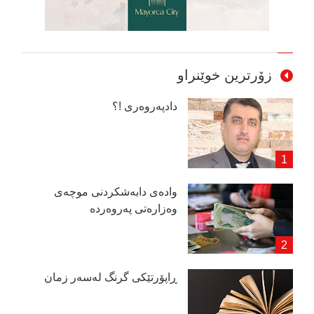
زۆرترین خوێنراو
دادپەروەری !؟
وادەی دابەشكردنی موچەی
وەزارەتی پەروەردە
ڕاپۆرتێكی گرنگ لەسەر زمان