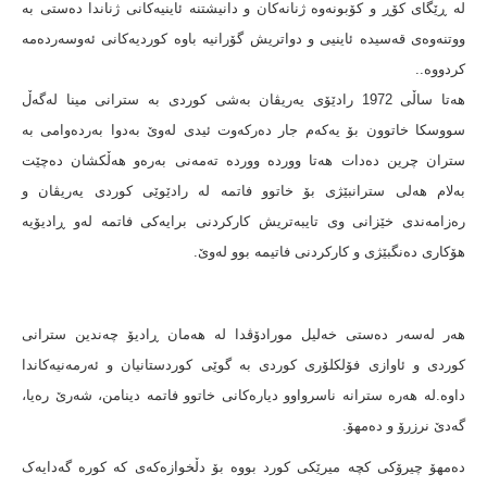
لە ڕێگای کۆڕ و کۆبونەوە ژنانەکان و دانیشتنە ئاینیەکانی ژناندا دەستی بە
ووتنەوەی قەسیدە ئاینیی و دواتریش گۆرانیە باوە کوردیەکانی ئەوسەردەمە
کردووە..
هەتا ساڵی 1972 رادێۆی یەریڤان بەشی کوردی بە سترانی مینا لەگەڵ
سووسکا خاتوون بۆ یەکەم جار دەرکەوت ئیدی لەوێ بەدوا بەردەوامی بە
ستران چرین دەدات هەتا ووردە ووردە تەمەنی بەرەو هەڵکشان دەچێت
بەلام هەلی سترانبێژی بۆ خاتوو فاتمە لە رادێوێی کوردی یەریڤان و
رەزامەندی خێزانی وی تایبەتریش کارکردنی برایەکی فاتمە لەو ڕادیۆیە
هۆکاری دەنگبێژی و کارکردنی فاتیمە بوو لەوێ.
هەر لەسەر دەستی خەلیل مورادۆڤدا لە هەمان ڕادیۆ چەندین سترانی
کوردی و ئاوازی فۆلکلۆری کوردی بە گوێی کوردستانیان و ئەرمەنیەکاندا
داوە.لە هەرە سترانە ناسرواوو دیارەکانی خاتوو فاتمە دینامن، شەرێ رەیا،
گەدێ نرزرۆ و دەمهۆ.
دەمهۆ چیرۆکی کچە میرێکی کورد بووە بۆ دڵخوازەکەی کە کورە گەدایەک