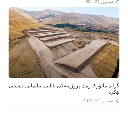
تەممووز 21, 2026
گراند مایۆرکا وەك پرۆژەیەکی نایابی سلێمانی دەستی
پێکرد
تەممووز 02, 2026