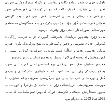
تاوک و خۆی بۆ شەڕ ئامادە بکات و بتوانێت زۆرێک لە سەرکردەکانی سوپای
ئەزرباینجانی پێبکرێت کارێک بکات کە بتوانن کوردەکانی کوردستانی سور
دەربکەن و شارەکان ڕادەستی ئەرمەنیا بکەن بەبێ کورد، بەم کارەش
نەهێڵن فەرمانەکەی گۆرباچۆڤ جێبەجێ بکرێت و بەم هەنگاوەش مەسەلەی
کوردستانی سور لە ناو بابەتی ڕۆژ بهێنریتە دەرەوه.
بەڵام زۆری پێنەچوو ئازباینجان شەرتێکی گەورەی دژ بە ئەرمینیا ڕاگەیاند
کەتوانرا، قەڵای تشوشی و لاچین و کلبەجار بەبێ هیچ بەرگریەک بگرن. هەرلە
مانگی هەشتی هەمان ساڵدا ئیمبراتۆریەتی سۆڤیەت کۆتایی پێهێنرا و
گورباچۆڤیش لە پۆستەکەی لابرا، دیمیل لە هەموولایەکیان ژیرتر دەرچوو.
حەیدەر عەلیێڤ نەک تەنها ڕزگاری بوو لەدامەزراندنی کوردستانی سور،
بەڵکو پارەیەکی زۆریشی دەستکەوت کە بە هاوکاری نەخچکەڵانی و بەرەی
گەل و تورکەکانی ئەرمەنیا بەبی هیچ بەرگریەکی سەرۆک و لە هەڵبژاردندا
کورسی سەرۆکایەتی ئازرباینجانی زۆر بە ئاسانی بۆ چۆڵکرا و کوردستانی
سوور ئەمجارەش بەپیلانی حکومەتی تورکیا لەناوبرا ئەم ململانێیە لە ساڵی
1988 هەتا 1993 بەردەوام بوو.