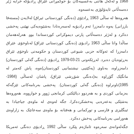
1968 و لەگەڵ هاتنی بەعسییەکان بۆ حوکمڕانی عێراق ڕادیۆکە خرایە ژێر
دەسەڵاتی ئایدۆلۆژی بەعسەوە.
هەروەها لە ساڵی 1963 ڕادێۆی (دەنگی کوردستانی ئیراق) لەلایەن (مستەفا
بارزانی) یەوە دامەزرا ئەم رادیۆیە لەسەرەتادا بەشێوەیەکی نهێنی پەخشی
دەکرد و لەژێر دەسەڵاتی پارتی دیموکراتی کوردستاندا بوو. هەرلەهەمان
ساڵدا واتا ساڵی 1963 رادیۆی (دەنگی کوردستانی ئێراق) لەناوخۆی عێراق
دامەزرا کە ئەوکاتە حزبی شیوعی کوردستان و حکومەتی ناوخۆی ئێراق
بەڕێوەیان دەبرد. لەڕێکەوتی 21-03-1979 ڕادیۆی (دەنگی گەلی کوردستان)
دامەزراوە، بەناوی (یەکێتیی نیشتمانیی کوردستان)ەوە، پاش کەمتر لە
مانگێک گۆڕاوە بە(دەنگی شۆڕشی ئێراق)، پاشان لەساڵی (1984-
1985)ناونراوە (دەنگی گەلی کوردستان). پەخشی بەرنامەکانی ئێزگەکە
بەزمانی کوردی و بە هەردوو دیالێکتی کرمانجی ژوور و خوارووە، هەوروەها
بەشێکی بەعەرەبی پەخشکردەکرا، جگە لەوەی لە ماوەی جیاجیادا بە
ئینگلیزی و فارسی و تورکمانی و هەفتانە بۆ ماوەی سەعاتێک بە زاراوەی
هەورامی بەرنامەکانی پەخش دەکرد.
جگەلەوانەی سەرەوە ئاماژەم پێکرد ساڵی 1992 ڕادیۆی دەنگی ئەمریکا