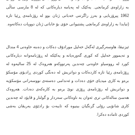
بە زاراوەی کرمانجی. یەکێک لە پەیامە دیارەکانی کە لە 8 مارسی ساڵی
1962 پیرۆزبایی و بەرز راگرتنی خەباتی ژنان بوو لە رۆژنامەی ڕێیا تازە
(تیایدا بە زاراوەی کرمانچی پشتیوانی خۆی بۆ خاباتی ژنان دووپات دەکاتەوە.
ئیزنیڤا، هاوسەرگیری لەگەل خەلیل مورادۆڤ دەکات و دەبنە خاوەنی 4 مندال
و تەیموور خەلیل کە کوری گەورەیانە و یەکێکە لە ڕۆژنامەوانە دیارەکانی
کورد لە رووسیاو خاوەنی چەندین پەرتووکەو هەروەک لە 25 سالیەوە لە
ڕۆژنامەی رێیا تازە کاردەکات و دواتریش لە دەنگی کوردی ڕادیۆی مۆسکۆ
برەو بە کاری میدیای خۆی دەدات و ئەندامی دەستەی نووسەرانی مۆسکۆیە
و دواتریش لە رۆژنامەی ڕۆژی نوێ برەو بە کارەکەی دەدات. هەروەک
هەسێ منالەکانی تری ئەوان بە ناوەکانی سەردار و گولنار و ڤایۆد لە چەندین
کاری شانۆیی رۆلی گرنگیان بینیوە کە تایبەت بۆ رادێۆی یەریڤان بەشی
کوردی ئامادە دەکرا.