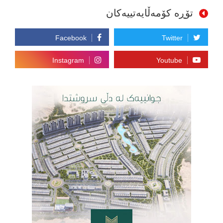
تۆڕە کۆمەڵایەتییەکان