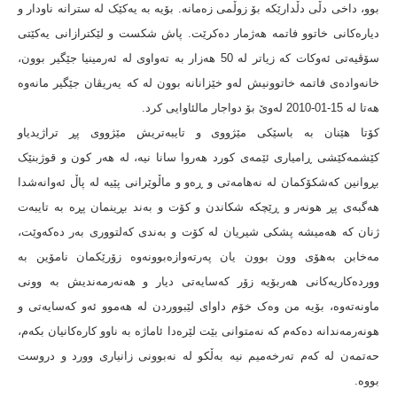
بوو، داخی دڵی دڵدارێکە بۆ زوڵمی زەمانە. بۆیە بە یەکێک لە سترانە ناودار و
دیارەکانی خاتوو فاتمە هەژمار دەکرێت. پاش شکست و لێکترازانی یەکێتی
سۆڤیەتی ئەوکات کە زیاتر لە 50 هەزار بە تەواوی لە ئەرمینیا جێگیر بوون،
خانەوادەی فاتمە خاتوونیش لەو خێزانانە بوون لە کە یەریڤان جێگیر مانەوە
هەتا لە 15-01-2010 لەوێ بۆ دواجار مالئاوایی کرد.
کۆتا هێنان بە باسێکی مێژووی و تایبەتریش مێژووی پڕ تراژیدیاو
کێشمەکێشی ڕامیاری ئێمەی کورد هەروا سانا نیە، لە هەر کون و قوژبنێک
بڕوانین کەشکۆکمان لە نەهامەتی و ڕەو و ماڵوێرانی پێیە لە پاڵ ئەوانەشدا
هەگبەی پڕ هونەر و ڕێچکە شکاندن و کۆت و بەند بڕینمان پڕە بە تایبەت
ژنان کە هەمیشە پشکی شیریان لە کۆت و بەندی کەلتووری بەر دەکەوێت،
مەخابن بەهۆی وون بوون یان پەرتەوازەبوونەوە زۆرێکمان نامۆین بە
ووردەکاریەکانی هەربۆیە زۆر کەسایەتی دیار و هەنەرمەندیش بە وونی
ماونەتەوە، بۆیە من وەک خۆم داوای لێبووردن لە هەموو ئەو کەسایەتی و
هونەرمەندانە دەکەم کە نەمتوانی بێت لێرەدا ئاماژە بە ناوو کارەکانیان بکەم،
حەتمەن لە کەم تەرخەمیم نیە بەڵکو لە نەبوونی زانیاری وورد و دروست
بووە.