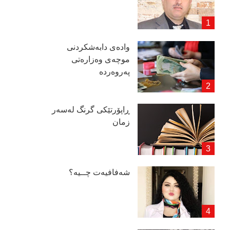
وادەی دابەشكردنی
موچەی وەزارەتی
پەروەردە
ڕاپۆرتێكی گرنگ لەسەر
زمان
شەفافیەت چــیە؟