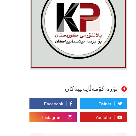
تۆڕە کۆمەڵایەتییەکان