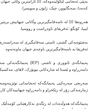
بەپێی ئەنجامی لێکۆڵینەوەکە، 10 ئ
کەنەدا، سەنگاپوور، چیک، ژاپۆن و سویسرا.
هەروەها 10 لە ناسەقامگیرترین وڵاتانی جیهانیش
لیبیا، کۆنگۆ، ئەفریقای ناوەڕاست و رووسیا.
ئەفریقا بە ناسەقامگیرترین ناوچەی جیهان ماونەتەوە.
دامەزراوە و ئێستا لە شارەکانی نیویۆرک، لاهای، مەکسی
سەرنجی سەرەکیی پەیمانگەکە ئەنجامدانی توێژینەوە
ژمارەیەکی زۆر لە رێکخراو و دامەزراوە جیهانییەکان کار
پەیمانگەکە هەوڵدەدات لە رێگەی بەکارهێنانی کۆمەڵێک پ