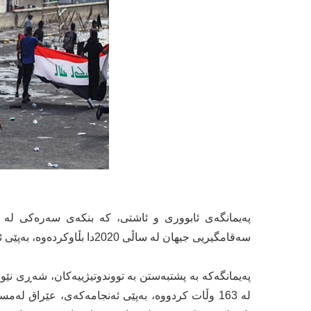
پەیمانگەی ئابووری و ئاشتی، کە بنکەی سەرەکی لە ش
سەقامگیریی جیهان لە ساڵی 2020دا بڵاوکردەوە، بەپێی ئەنجامی راپۆرتەکە عێراق سێیەم ناسەقامگیرترین وڵاتە لە جیهاندا.
پەیمانگەکە بە پشتبەستن بە تووندوتیژییەکان، شەڕی نێ
لە 163 وڵات کردووە، بەپێی ئەنجامەکەی، عێراق لە