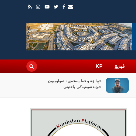
ڤیدیۆ
KP
سیاسەتی خۆتەعریبکردن لە باشووری
کوردستان