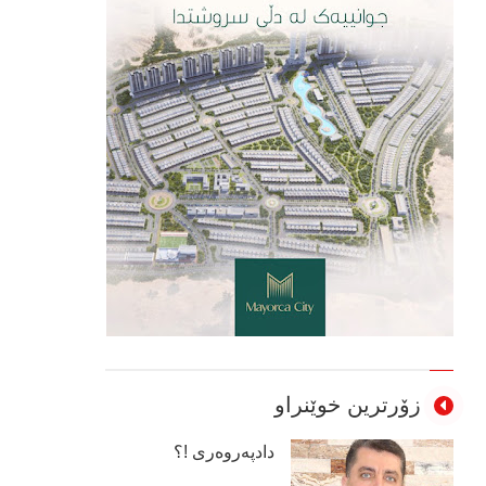
زۆرترین خوێنراو
دادپەروەری !؟