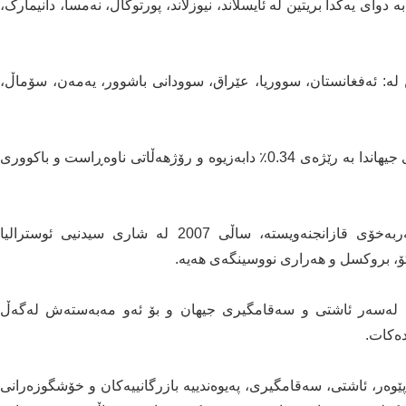
ارامترین وڵاتی جیهان بە دوای یەکدا بریتین لە ئایسلاند، نیوزلاند، پورتوگال، نەمسا، دانیمارک،
 بریتین لە: ئەفغانستان، سووریا، عێراق، سوودانی باشوور، یەمەن، سۆماڵ،
بەشێوەیەکی گشتی، ئاستی سەقامگیری لە سەرانسەری جیهاندا بە رێژەی 0.34٪ دابەزیوە و رۆژهەڵاتی ناوەڕاست و باکووری
پەیمانگەی ئابووری و ئاشتی (IEP) پەیمانگەیەکی سەربەخۆی قازانجنەویستە، ساڵی 2007 لە شاری سیدنیی ئوسترالیا
کۆ، بروکسل و هەراری نووسینگەی هەیە.
یە لەسەر ئاشتی و سەقامگیری جیهان و بۆ ئەو مەبەستەش لەگەڵ
دەکات.
ێوەر، ئاشتی، سەقامگیری، پەیوەندییە بازرگانییەکان و خۆشگوزەرانی