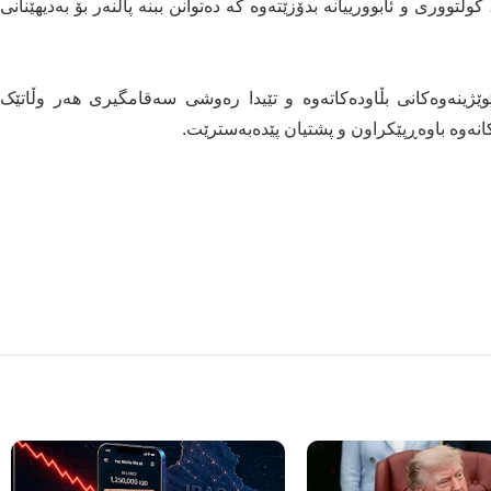
ووری و ئابوورییانە بدۆزێتەوە کە دەتوانن ببنە پاڵنەر بۆ بەدیهێنانی
ئەنجامی توێژینەوەکانی بڵاودەکاتەوە و تێیدا رەوشی سەقامگیری هەر وڵاتێک
کانەوە باوەڕپێکراون و پشتیان پێدەبەسترێت.