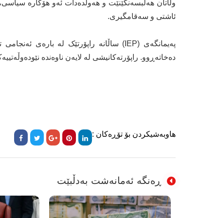
وڵاتان هەڵبسەنگێنێت و هەوڵدەدات ئەو هۆکارە سیاسی، کولت
ئاشتی و سەقامگیری.
پەیمانگەی (IEP) ساڵانە راپۆرتێک لە بارەی 
دەخاتەڕوو. راپۆرتەکانیشی لە لایەن ناوەندە نێودەوڵەتییە
هاوبەشیکردن بۆ تۆڕەکان :
ڕەنگە ئەمانەشت بەدڵبێت