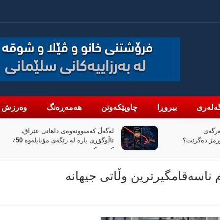
ەلەری
بیروڕا
چاوپێکەوتن
هەمەڕەنگ
وەرزش
تی عێراق،
«پیانۆ» و فەلسەفەی ناتەواوبوون
ئاڵوگۆڕی پارە لە رێگەی مۆبایلەوە 50٪
خوێندنەوەیەکی باختینی
 ناسەقامگیرترین وڵاتی جیهانە