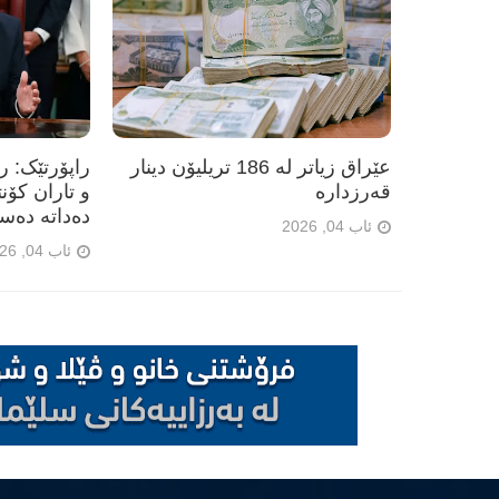
عێراق زیاتر لە 186 تریلیۆن دینار
راپۆرتێک: 
قەرزدارە
و تاران کۆن
دەداتە دەس
ئاب 04, 2026
ئاب 04, 2026