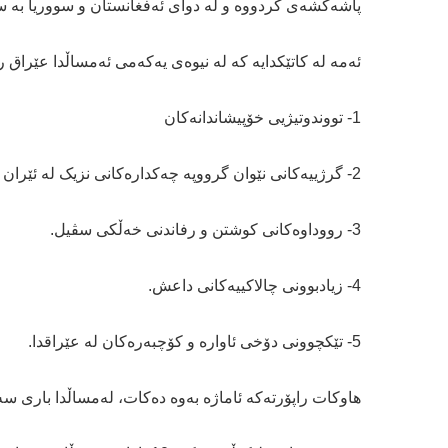
پاشەکشەی کردووە و لە دوای ئەفغانستان و سووریا بە سێی
ئەمە لە کاتێکدایە کە لە نیوەی یەکەمی ئەمساڵدا عێراق 
1- تووندوتیژیی خۆپیشاندانەکان
2- گرژییەکانی نێوان گرووپە چەکدارەکانی نزیک لە ئێران لەگەڵ ئەمریکا.
3- رووداوەکانی کوشتن و رفاندنی خەڵکی سڤیل.
4- زیادبوونی چالاکییەکانی داعش.
5- تێکچوونی دۆخی ئاوارە و کۆچبەرەکان لە عێراقدا.
هاوکات راپۆرتەکە ئاماژە بەوە دەکات، لەمساڵدا باری سەقامگیری لە 80 وڵات خراپتربووە و لە 