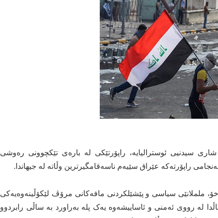
اری سیدنیی ئوسترالیایە، راپۆرتێکی لە بارەی تێکچوونی رەوشی
وخۆ، ململانێی سیاسی و پێشێلکردنی مافەکانی مرۆڤ لێکۆڵینەوەیەکی
مساڵدا لە رووی ئەمنی و ئاساییشەوە یەک پلە بەراورد بە ساڵی رابردوو