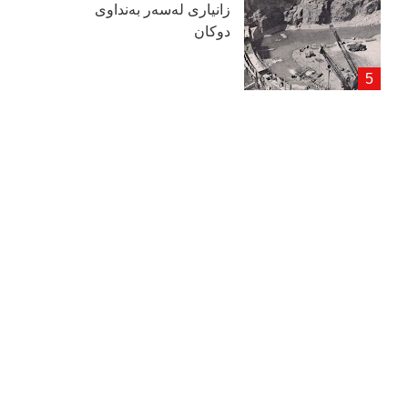
زانیاری لەسەر بەنداوی
دوكان