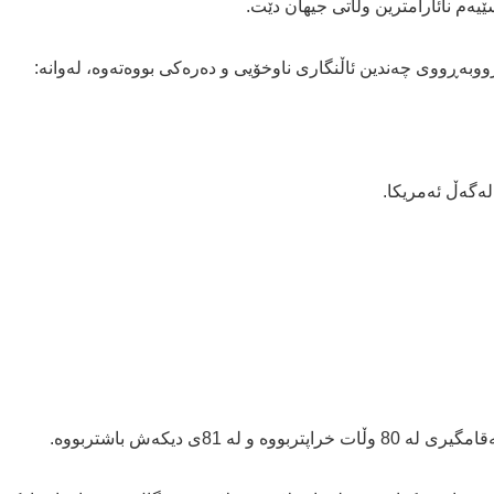
ەم نائارامترین وڵاتی جیهان دێت.
رووبەڕووی چەندین ئاڵنگاری ناوخۆیی و دەرەکی بووەتەوە، لەوانە:
81ی دیکەش باشتربووە.