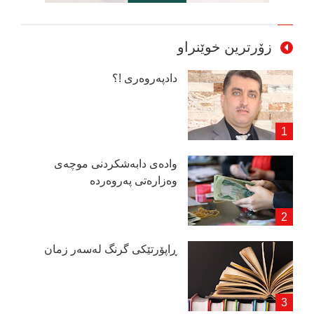
زۆرترین خوێنراو
دادپەروەری !؟
وادەی دابەشكردنی موچەی
وەزارەتی پەروەردە
ڕاپۆرتێكی گرنگ لەسەر زمان