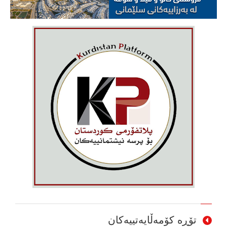
تۆڕە کۆمەڵایەتییەکان