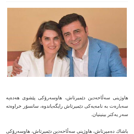
هاوژینی سەڵاحەدین دێمیرتاش، هاوسەرۆكی پێشوی هەدەپە
سەبارەت بە نامەیەكی دێمیرتاش رایگەیاندوە، سانسۆر خراوەتە
سەر یەكتر بینینیان.
باشاك ده‌میرتاش، هاوژینی سەڵاحەدین دێمیرتاش، هاوسەرۆكی