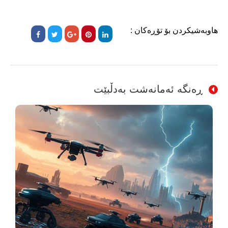
هاوبەشیکردن بۆ تۆڕەکان :
ڕەنگە ئەمانەشت بەدڵبێت