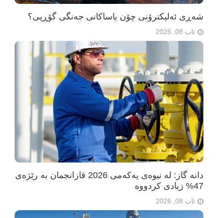
شەڕی ئەلیکترۆنی چۆن یاساکانی جەنگی گۆڕیی؟
ئاب 08, 2026
دانە گاز: لە نیوەی یەکەمی 2026 قازانجمان بە رێژەی
47% زیادی کردووە
ئاب 08, 2026