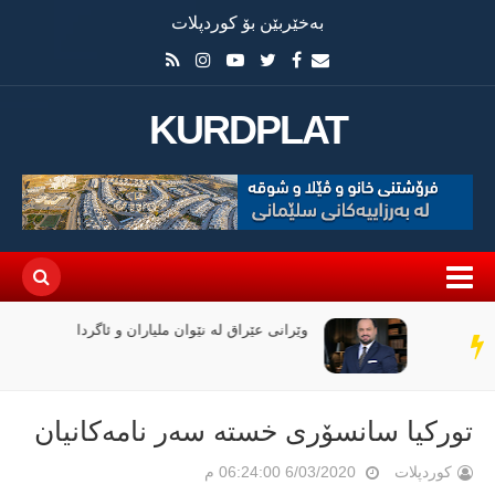
بەخێربێن بۆ کوردپلات
KURDPLAT
وێرانی عێراق لە نێوان ملیاران و ئاگردا
سەر
دێڕ
توركیا سانسۆری خستە سەر نامەكانیان
کوردپلات
6/03/2020 06:24:00 م