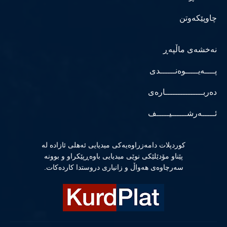
چاوپێکەوتن
نەخشەی ماڵپەڕ
پــــەیـــــوەنــــــدی
دەربـــــــــــــــارەی
ئـــــەرشــــــیـــــف
كوردپلات دامەزراوەیەكی میدیایی ئەهلی ئازادە لە
پێناو مۆدێلێكی نوێی میدیایی باوەڕپێكراو و بوونە
سەرچاوەی هەواڵ و زانیاری دروستدا كاردەكات.