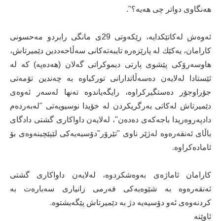
هەنگاوی دواتر چی هەیە؟".
ئەوەش لەكاتێكدایە، رێكەوتی 29ی مانگی رابردو مەحسونی
كارامان، یەكێك لە پارێزەرە تایبەتەكانی سەڵاحەددین دێمیرتاش،
هاوسەرۆكی پێشوی پارتی دیموكراتی گەلان (هەدەپە) كە لە
ئێستادا لەلایەن دەسەڵاتدارانی توركیاوە بە چەندین تۆمەتی
جۆراوجۆر دەستگیركراوە، رایگەیاندوە تەنها لەسەر ئەوەی
دێمیرتاش لەكاتی بەرگریكردن لە خۆیدا نوسیویەتی "لەبەردەم
دادپەروەریدا باجەكەی دەدەن"، لەلایەن داواكاری گشتی دادگای
باڵای ئەنقەرەوە لەژێر ناوی "تێرۆر"دۆسیەیەكی لێپێچینەوەی بۆ
ئامادەكراوە.
كارامان ئاماژەی بەوەشكردوە، لەلایەن داواكاری گشتی
ئەنقەرەوە بە شێوەیەكی فەرمی زانیاری سەبارەت بە
كردنەوەی ئەو دۆسیەیە دژ بە دێمیرتاش پێگەیشتوە.
ئاوێنە