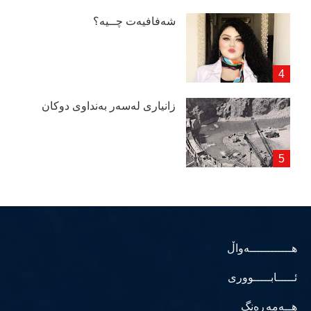
شەفافیەت چــیە؟
زانیاری لەسەر بەنداوی دوكان
هــــــــــــەواڵ
ئـــــابـــــووری
هــەمەڕەنگ