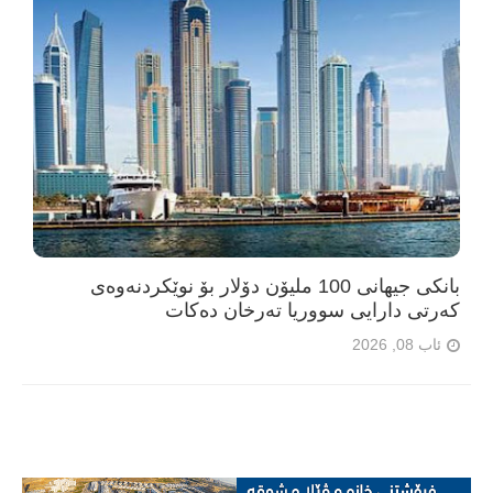
بانکی جیهانی 100 ملیۆن دۆلار بۆ نوێکردنەوەی
کەرتی دارایی سووریا تەرخان دەکات
ئاب 08, 2026