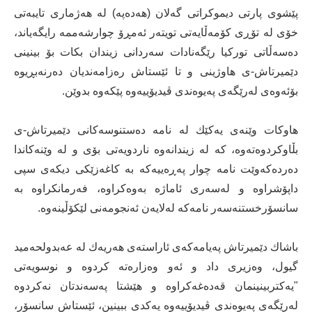
پێشوی پارتی دیموكراتی گەلان (هەدەپە) لە هەژماری تایبەتی
خۆی لە تۆڕی كۆمەڵایەتی تویتەر ئەمڕۆ چوارشەممە رایگەیاند،
دەسەڵاتی توركیا رێگەنادات سەردانی زیندان بكات بۆ بینینی
دێمیرتاش-ی هاوژینی و تا ئێستاش رەزامەندیان دەرنەبڕیوە
بۆئەوەی لەرێگەی پەیوەندی ڤیدیۆییەوە پێكەوە بدوێن.
هاوكات وێنەی یەكێك لە نامە دەستنوسەكانی دێمیرتاش-ی
بڵاوكردوەتەوە، كە لە زیندانەوە ناردویەتی بۆی و لە وێنەكاندا
دەردەكەوێت نامە چوار پەڕەییەكە بە كاغەزێكی دیكەی سپی
داپۆشراوە و لەسەری ئاماژە بەوەكراوە، فەرمانكراوە بە
سانسۆرخستنەسەر نامەكە لەلایەن ئەنجومەنی لێكۆڵینەوە.
باشاك دێمیرتاش پەیامەكەی ئاراستەی هەریەك لە عەبدولحەمید
گیول، وەزیری داد و ئەو وەزارەتە كردوە و نوسویەتی
"یەكتربینینمان قەدەغەكراوە و هێشتا پەسەندتان نەكردوە
لەرێگەی پەیوەندی ڤیدیۆییەوە یەكدی ببینین، ئێستاش سانسۆر،