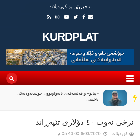
بەخێربێن بۆ کوردپلات
KURDPLAT
«پیانۆ» و فەلسەفەی ناتەواوبوون خوێندنەوەیەکی
سەر
باختینی
دێڕ
نرخی نەوت ٤٠ دۆلاری تێپەڕاند
کوردپلات
6/03/2020 05:43:00 م