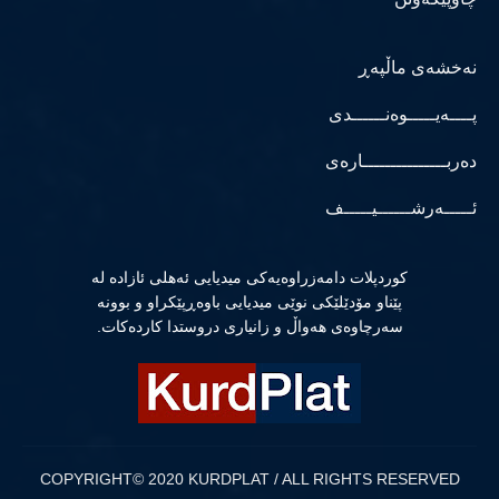
نەخشەی ماڵپەڕ
پــــەیـــــوەنــــــدی
دەربـــــــــــــــارەی
ئـــــەرشــــــیـــــف
كوردپلات دامەزراوەیەكی میدیایی ئەهلی ئازادە لە
پێناو مۆدێلێكی نوێی میدیایی باوەڕپێكراو و بوونە
سەرچاوەی هەواڵ و زانیاری دروستدا كاردەكات.
COPYRIGHT© 2020 KURDPLAT / ALL RIGHTS RESERVED