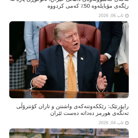
رێگەی مۆبایلەوە 50٪ کەمی کردووە
ئاب 06, 2026
راپۆرتێک: رێککەوتنەکەی واشنتن و تاران کۆنترۆڵی
تەنگەی هورمز دەداتە دەست ئێران
ئاب 04, 2026