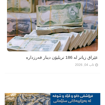
عێراق زیاتر لە 186 تریلیۆن دینار قەرزدارە
ئاب 04, 2026