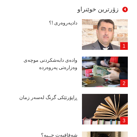
زۆرترین خوێنراو
دادپەروەری !؟
وادەی دابەشكردنی موچەی
وەزارەتی پەروەردە
ڕاپۆرتێكی گرنگ لەسەر زمان
شەفافیەت چــیە؟