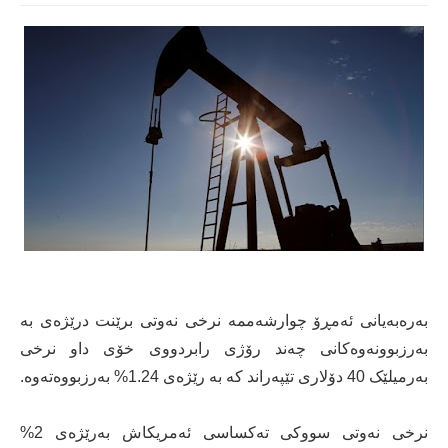
بەرەبەیانی ئەمڕۆ چوارشەممە نرخی نەوتی برێنت درێژەی بە
بەرزبوونەوەکانی چەند رۆژی رابردووی خۆی داو نرخی
بەرمیلێک 40 دۆلاری تێپەراند کە بە رێژەی 1.24% بەرزبووەتەوە.
نرخی نەوتی سووکی تەکساسی ئەمریکاش بەرێژەی 2%