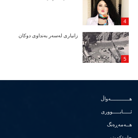
زانیاری لەسەر بەنداوی دوكان
هــــــــــــەواڵ
ئـــــابـــــووری
هــەمەڕەنگ
چاوپێکەوتن