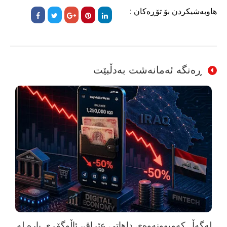
هاوبەشیکردن بۆ تۆڕەکان :
ڕەنگە ئەمانەشت بەدڵبێت
لەگەڵ کەمبوونەوەی داهاتی عێراق، ئاڵوگۆڕی پارە لە