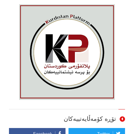
تۆڕە کۆمەڵایەتییەکان