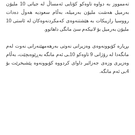
تەممووز بە دواوە تاوەکو کۆتایی ئەمساڵ لە جیاتی 10 ملیۆن
بەرمیل هەشت ملیۆن بەرمیلە، بەڵام سعودیە هەوڵ دەدات
رووسیا رازیبکات بە هێشتنەوەی کەمکردنەوەکان لە ئاستی 10
ملیۆن بەرمیل بۆ لانیکەم سێ مانگی داهاتوو.
بڕیارە کۆبوونەوەی وەزیرانی نەوتی بەرهەمهێنەرانی نەوت لەم
مانگەدا لە رۆژانی 9 تاوەکو 10ـی ئەم مانگە بەڕێوەبچێت، بەڵام
وەزیری وزەی جەزائیر داوای کردووە کۆبوونەوە پێشبخرێت بۆ
4ـی ئەم مانگە.