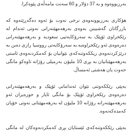
بەرزبووەوە و بە 37 دۆلار و 60 سەنت مامەڵەی پێوەکرا.
هۆکاری بەرزبوونەوەی نرخی نەوت بۆ ئەوە دەگەڕێتەوە کە
بازرگانان گەشبینن بەوەی بەرهەمهێنەرانی نەوتی ئەندام لە
رێکخراوی ئۆپێک بە سەرۆکایەتیی سعودیە و بەرهەمهێنەرانی
دەرەوەی ئەو رێکخراوەیە بە سەرۆکایەتی رووسیا رازی دەبن بە
درێژکردنەوەی ریککەوتنەکەی نێوانیان بۆ کەمکردنەوەی ئاستی
بەرهەمهێنانیان بە بڕی 10 ملیۆن بەرمیلی رۆژانە تاوەکو مانگی
حەوت یان هەشتی ئەمساڵ.
بەپێی رێککەوتنی نێوان ئەندامانی ئۆپێک و بەرهەمهێنەرانی
دەرەوەی رێکخراوی ئۆپێک بۆ مانگی ئایار و حوزەیران ئەو
بەرهەمهێنەرانە رۆژانە 10 ملیۆن لە بەرهەمهێنانی نەوتی خۆیان
کەمدەکەنەوە.
بەپێی رێککەوتنەکەی ئێستایان بڕی کەمکردنەوەکان لە مانگی