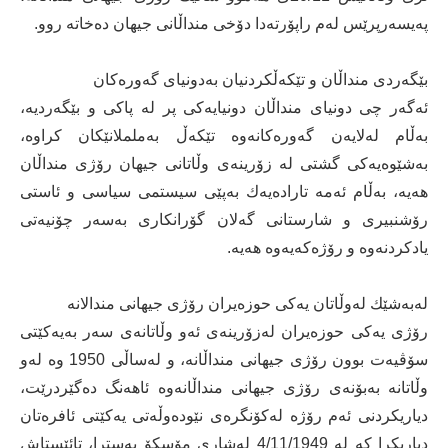
پەیسەرپرێس لەم راپۆرتەدا دۆخی منداڵانی جیهان دەخاتە روو.
بێگەردی منداڵان و تێكەڵكردنیان بەدونیای گەورەكان
ئەگەر چی دونیای منداڵان دونیایەكی پر لە پاكی و بێگەردیە،
بەڵام لەلایەن گەورەكانەوە تێكەڵ بەململانێكان كراوە،
بەشێوەیەكی گشتی لە زۆرینەی وڵاتانی جیهان رۆژی منداڵان
هەیە، بەڵام ئەمە تارادەیەك بەپێی سیستمی سیاسی و ئاستی
رۆشنبیری و شارستانی گەلان گۆرانكاری بەسەر چۆنیەتی
یادكردنەوە و رۆژەكەیەوە هەیە.
لەبەشێك لەوڵاتان یەكی حوزەیران رۆژی جیهانی مندالانە
رۆژی یەكی حوزەیران لەزۆرینەی ئەو وڵاتانەی سەر بەیەكێتی
سۆڤیەت بوون رۆژی جیهانی منداڵانە، و لەساڵی 1950 وە لەو
وڵاتانە بەبۆنەی رۆژی جیهانی منداڵانەوە ئاهەنگ دەگێردرێت،
دیاریكردنی ئەم رۆژە لەكۆنگرەی نێودەوڵەتی یەكێتی ئافرەتان
دیاریكرا كە لە 4/11/1949 لەشاری مۆسكۆ بەسترا، تائێستاش