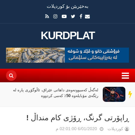
بەخێربێن بۆ کوردپلات
KURDPLAT
لەگەڵ کەمبوونەوەی داهاتی عێراق، ئاڵوگۆڕی پارە لە
سەر
رێگەی مۆبایلەوە 50٪ کەمی کردووە
دێڕ
ڕاپۆرتی گرنگ، ڕۆژی كام منداڵ !
کوردپلات
6/01/2020 02:01:00 م