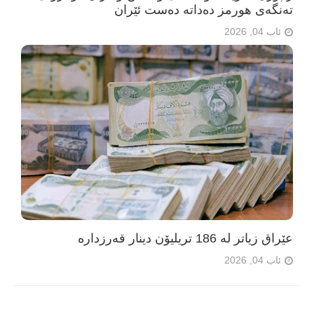
تەنگەی هورمز دەداتە دەست ئێران
ئاب 04, 2026
عێراق زیاتر لە 186 تریلیۆن دینار قەرزدارە
ئاب 04, 2026