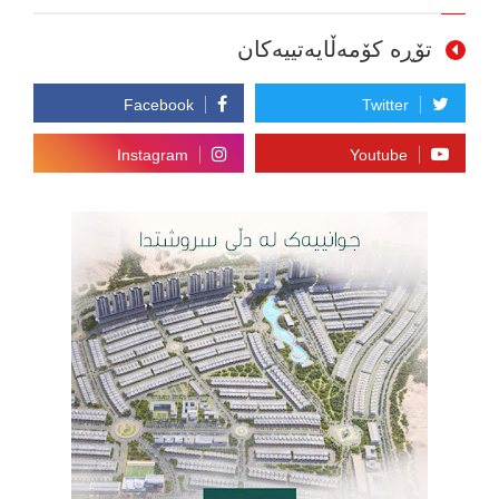
تۆڕە کۆمەڵایەتییەکان