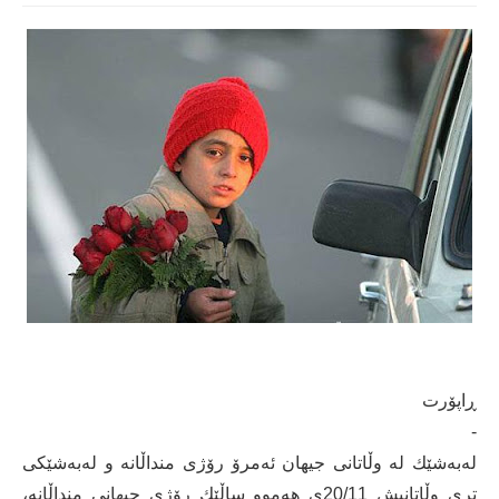
ڕاپۆرت
-
لەبەشێك لە وڵاتانی جیهان ئەمرۆ رۆژی منداڵانە و لەبەشێكی
تری وڵاتانیش 20/11ی هەموو ساڵێك رۆژی جیهانی منداڵانە،