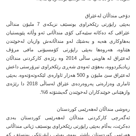
دۆخی منداڵان لەعێراق
بەپێی راپۆرتی رێكخراوی یونسێف نزیكەی 7 ملیۆن منداڵی
عێراقی كە دەكاتە سێیەكی كۆی منداڵانی ئەو وڵاتە پێویستیان
بەهاوكاری هەیە و بەشێك لەو منداڵانەش وازیان لەخوێندن
هێناوە، هەروەها بەپێی راپۆرتی كۆمسیۆنی مافی مرۆڤ
لەعێراق لە هاوینی ساڵی 2014 وە رێژەی كاركردنی منداڵان
زیادیكردووە، بەهۆی ئەوەی شەڕی رێكخراوی تیرۆرستی داعش
لەعێراق سێ ملیۆن و 500 هەزار ئاوارەی لێكەوتەۆتەوە. بەپێی
ئاماری وەزارەتی پەروەردەی عێراق لەساڵی 2018 دا رێژەی
وازهێنانی خوێندكاران لەخوێندن گەیشتۆتە 6%.
رەوشی منداڵان لەهەرێمی كوردستان
ئەگەرچی كاركردنی منداڵان لەهەرێمی كوردستان بەدی
دەكرێت، بەڵام بەپێی راپۆرتی رێكخراوی یونسێف ژیانی منداڵانی
هەرێمی كوردستان باشتر بووە، بەپێی راپۆرتێكی یونسێف كە