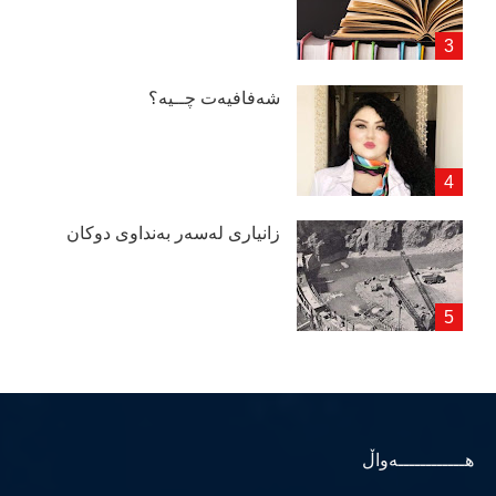
شەفافیەت چــیە؟
زانیاری لەسەر بەنداوی دوكان
هــــــــــــەواڵ