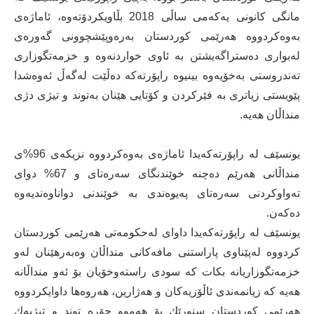
مانگی كانونی یەكەمی ساڵی 2018 بڵاویكردۆتەوە، ئاماژەی
بەوەكردووە هەرێمی كوردستان بەرەوپێشچوونی گەورەی
لەبواری دەستراگەیشتن بە ئاوی خواردنەوە و خزمەتگوزاری
تەندروستی بەخۆیەوە بینیوە راپۆرتەكە دەڵێت لەگەڵ ئەوەشدا
پێویستی زیاتری بە فێركردن و كۆتایی هێنان بەتوند و تیژی دژی
منداڵان هەیە.
یونسێف لە راپۆرتەكەیدا ئاماژەی بەوەكردووە نزیكەی 96%ی
منداڵانی هەرێم دەچنە خوێندنگای سەرەتای و 67% دوای
تەواوكردنی سەرەتای پەیوەندی بە خوێندنی دواناوەندیەوە
دەكەن.
یونسێف لە راپۆرتەكەیدا داوای لەحكومەتی هەرێمی كوردستان
كردووە لەپێناوی پاراستنی مافەكانی منداڵان وەبەرهێنان لەو
خزمەتگوزاریانە بكات كە سودی راستەوخۆیان بۆ ئەو منداڵانە
هەیە كە زیانمەندی ئاڵۆزیەكان و هەژارین، هەروەها داوایكردووە
هەرێمی كوردستان سنورێك بۆ هەموو جۆرە توند و تیژیەك