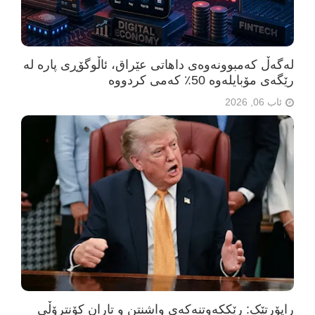
لەگەڵ کەمبوونەوەی داهاتی عێراق، ئاڵوگۆڕی پارە لە
رێگەی مۆبایلەوە 50٪ کەمی کردووە
ئاب 06, 2026
راپۆرتێک: رێککەوتنەکەی واشنتن و تاران کۆنترۆڵی