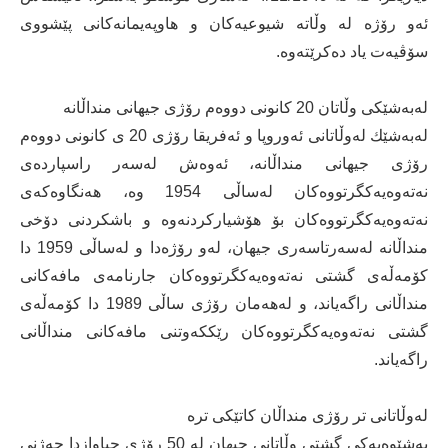
ئەو رۆژە لە وڵاتە شیوعیەكان و هاوپەیمانەكانی پێشووی
سۆڤیەت یاد دەكرێتەوە.
لەبەشێكی وڵاتان 20 كانونی دووەم رۆژی جیهانی منداڵانە
لەبەشێك لەوڵاتانی ئەوروپا و ئەفریقا رۆژی 20 ی كانونی دووەم
رۆژی جیهانی منداڵانە، ئەوەش لەسەر راسپاردەی
نەتەوەیەكگرتووەكان لەساڵی 1954 وە، هەنگاوەكەی
نەتەوەیەكگرتووەكان بۆ هۆشیاركردنەوە و باشكردنی دۆخی
منداڵانە لەسەرتاسەری جیهان، لەو رۆژەدا و لەساڵی 1959 دا
كۆمەڵەی گشتی نەتەوەیەكگرتووەكان جارنامەی مافەكانی
منداڵانی راگەیاند، و لەهەمان رۆژی ساڵی 1989 دا كۆمەڵەی
گشتی نەتەوەیەكگرتووەكان رێككەوتنی مافەكانی منداڵانی
راگەیاند.
لەوڵاتانی تر رۆژی منداڵان كاتێكی ترە
بەشێوەیەكی گشتی وڵاتانی جیهان لە 50 رۆژی جیاوازدا جەژنی