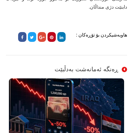
دابنێت دژی منداڵان.
هاوبەشیکردن بۆ تۆڕەکان :
ڕەنگە ئەمانەشت بەدڵبێت