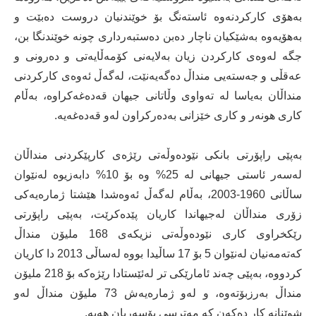
بەهۆی كاركردنەوە ئاستەنگ بۆ خوێندنیان دروست دەبێت و
بەهۆیەوە بەشێكیان ناچار دەبن دەستبەرداری چونە خوێندنگا بن،
جگە لەوەی كاركردن زیان بەلایەنی كۆمەڵایەتی و دەرونی و
عەقڵی و جەستەیی منداڵ دەگەیەنێت، لەگەڵ ئەوەی كاركردنی
منداڵان بەیاسا لە تەواوی وڵاتانی جیهان قەدەغەكراوە، بەڵام
كاری هونەر و كاری خێزانی بەدەركراون لەو قەدەغەیە.
بەپێی راپۆرتی بانكی نێودەوڵەتی رێژەی كارپێكردنی منداڵان
لەسەر ئاستی جیهانی لە 25% وە بۆ 10% دابەزیوە لەنێوان
ساڵانی 1960-2003، بەڵام لەگەڵ ئەوەشدا هێشتا ژمارەیەكی
زۆری منداڵان لەجیهاندا كاریان پێدەكرێت، بەپێی راپۆرتی
رێكخراوی كاری نێودەوڵەتی نزیكەی 168 ملیۆن منداڵ
كەتەمەنیان لەنێوان 5 بۆ 17 ساڵیدا بووە لەساڵی 2013 دا كاریان
كردووە، بەپێی چەند ئامارێكی تر لەئێستادا رێژەكە بۆ 218 ملیۆن
منداڵ بەرزبۆتەوە، و لەو ژمارەیەش 73 ملیۆن منداڵ لەو
شوێنانە كار دەكەن كە مەترسی بۆسەریان هەیە.