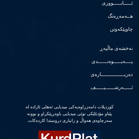
ئـــــابـــــووری
هــەمەڕەنگ
چاوپێکەوتن
نەخشەی ماڵپەڕ
پــــەیـــــوەنــــــدی
دەربـــــــــــــــارەی
ئـــــەرشــــــیـــــف
كوردپلات دامەزراوەیەكی میدیایی ئەهلی ئازادە لە
پێناو مۆدێلێكی نوێی میدیایی باوەڕپێكراو و بوونە
سەرچاوەی هەواڵ و زانیاری دروستدا كاردەكات.