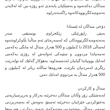
منداڵان دەكەنەوە و بەشێكیان پابەندی ئەو رۆژە نین كە لەلایەن
نەتەوەیەكگرتووەكانەوە راگەیەندراوە.
دۆخی منداڵان لە ئێستادا
بەپێی راپۆرتێكی رێكخراوی یونسێفی سەر
بەنەتەوەیەكگرتووەكان كە لەسەرەتای ئەم ساڵدا بڵاوكراوەتەوە
لەساڵی 2018 دا 2ملیۆن و 500 هەزار منداڵ لە مانگی یەكەمی
تەمەنیاندا مردوون و سێیەكی ئەوانەش لە رۆژی یەكەمی
لەدایك بوونیاندا گیانیان لەدەستداوە، بەهۆكار گەلێك كە تواندرێت
رێگری لەمردنیان بكرێت، هەروەها ساڵانە زیاتر لە 2ملیۆن و
500 هەزار منداڵ بە مردووی لەدایك دەبن.
منداڵ و كاركردن
لەبەشێكی زۆر وڵاتان منداڵان دەخرێنە بەركار و بەرپرسیاریەتی
بەخێوكردنی خێزانیان دەخرێتە ئەستۆ، بەوەش لە بەسەربردنی
تەمەنی منداڵی بەشێوە سروشتیەكەی بێبەش دەكرێن، هەروەها