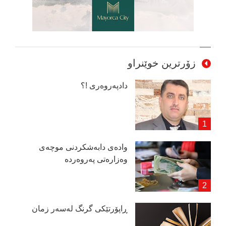
زۆرترین خوێنراو
دادپەروەری !؟
وادەی دابەشكردنی موچەی
وەزارەتی پەروەردە
ڕاپۆرتێكی گرنگ لەسەر زمان