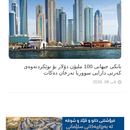
بانکی جیهانی 100 ملیۆن دۆلار بۆ نوێکردنەوەی
کەرتی دارایی سووریا تەرخان دەکات
ئاب 08, 2026