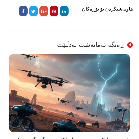
هاوبەشیکردن بۆ تۆڕەکان :
ڕەنگە ئەمانەشت بەدڵبێت