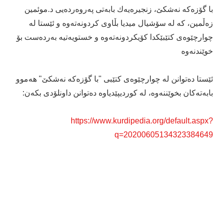
با گۆزەكە نەشكێ، زنجیرەیەك بابەتی پەروەردەیی د.موئمین
زەڵمین، كە لە سۆشیال میدیا بڵاوی كردونەتەوە و ئێستا لە
چوارچێوەی كتێبێكدا كۆیكردونەتەوە و خستویەتیە بەردەست بۆ
خوێندنەوە
ئێستا دەتوانن لە چوارچێوەی کتێبی "با گۆزەکە نەشکێ" هەموو
بابەتەکان بخوێننەوە، لە کوردیپێدیاوە دەتوانن داونلۆدی بکەن:
https://www.kurdipedia.org/default.aspx?
q=20200605134323384649