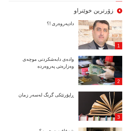
زۆرترین خوێنراو
دادپەروەری !؟
وادەی دابەشكردنی موچەی
وەزارەتی پەروەردە
ڕاپۆرتێكی گرنگ لەسەر زمان
شەفافیەت چــیە؟