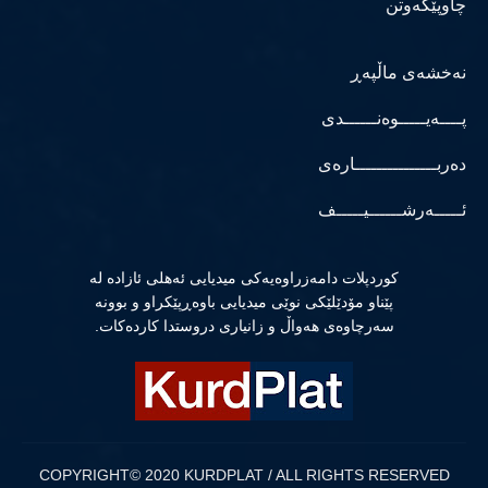
چاوپێکەوتن
نەخشەی ماڵپەڕ
پــــەیـــــوەنــــــدی
دەربـــــــــــــــارەی
ئـــــەرشــــــیـــــف
كوردپلات دامەزراوەیەكی میدیایی ئەهلی ئازادە لە
پێناو مۆدێلێكی نوێی میدیایی باوەڕپێكراو و بوونە
سەرچاوەی هەواڵ و زانیاری دروستدا كاردەكات.
COPYRIGHT© 2020 KURDPLAT / ALL RIGHTS RESERVED