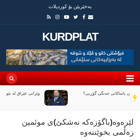
بەخێربێن بۆ کوردپلات
KURDPLAT
وێرانی عێراق لە نێوان ملیاران و ئاگردا
سەر
دێڕ
لێرەوە(باگۆزەكە نەشكێ)ی موئمین
زەڵمی بخوێننەوە