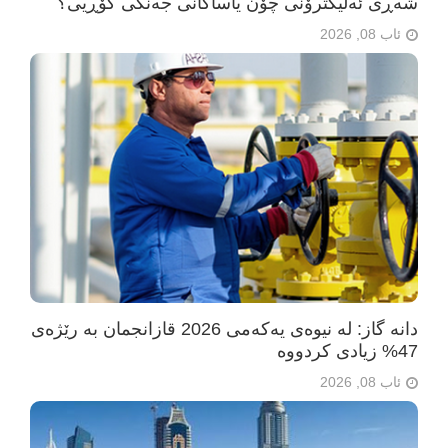
شەڕی ئەلیکترۆنی چۆن یاساکانی جەنگی گۆڕیی؟
ئاب 08, 2026
دانە گاز: لە نیوەی یەکەمی 2026 قازانجمان بە رێژەی
47% زیادی کردووە
ئاب 08, 2026