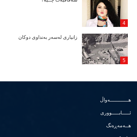
زانیاری لەسەر بەنداوی دوكان
هــــــــــــەواڵ
ئـــــابـــــووری
هــەمەڕەنگ