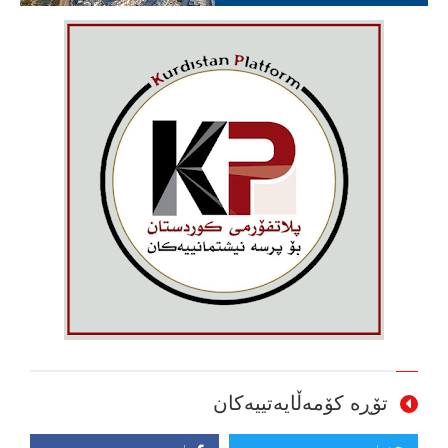
تۆڕە کۆمەڵایەتییەکان