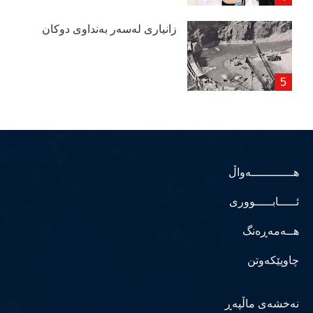
زانیاری لەسەر بەنداوی دوكان
هــــــــــــەواڵ
ئـــــابـــــووری
هــەمەڕەنگ
چاوپێکەوتن
نەخشەی ماڵپەڕ