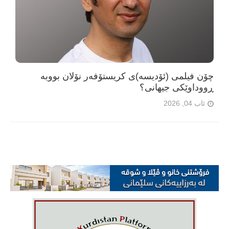
چۆن فیلمی (ئۆدیسە)ی کریستۆفەر نۆلان بووبە
ڕووداوێکی جیهانی؟
ئاب 04, 2026