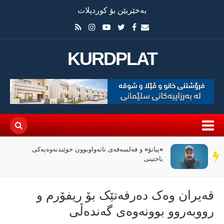
بەخێربێن بۆ کوردپلات
KURDPLAT
«پیانۆ» و فەلسەفەی ناتەواوبوون خوێندنەوەیەکی
سەر
باختینی
دێڕ
قەیران وەک دەرفەتێک بۆ ریفۆرم و
رووبەروو بوونەوەی گەندەڵی