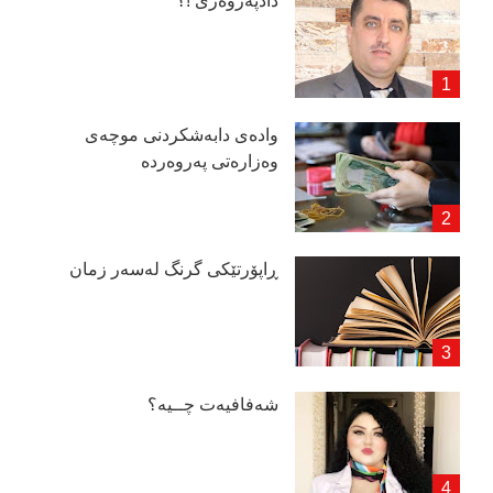
دادپەروەری !؟
وادەی دابەشكردنی موچەی
وەزارەتی پەروەردە
ڕاپۆرتێكی گرنگ لەسەر زمان
شەفافیەت چــیە؟