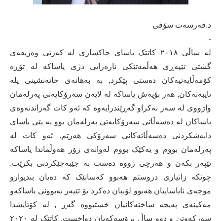
د.فەرسەت سۆفی
-
لە ساڵی ٢٠١٨ کاتێک یاسای چاکسازی لە کەرتی وەزیفەی
گشتی تێپەڕی هەڵمەتێکی نارەزایی دژی یاساکە لە تۆڕە
کۆمەڵایەتیەکان دەستی پێکرد, بە بەهانەی خانەنشینی پلە
تایبەتەکان, هەر بۆیەش یاساکە لە لایەن سەرۆکایەتی پەرلەمان
واژووی لە سەر نەکراو گەڕێندرایەوە کە ئەو کات گەراندنەوەی
یاساکان لە دەسەڵاتی سەرۆکایەتی پەرلەمان بوو بە پێی یاسای
دابەشکردنی دەسەڵاتەکانی سەرۆکی هەرێم. ئەو کات لە
پەرلەمان بووم و یەکێک بووم لەوانەی زۆر هەوڵماندا یاساکە
تێپەر بکەن و هەرچی زووە دەست بە جێبەجێکردنی بکرێت,
چونکە زانیاری دروستم هەبوو کەسانێک کە دەیان بندیوارو
موچەی نایاساییان هەبوو لۆبیان دەکرد بۆ تێپەر نەبوونی یاساکەو
مەکینەی پەیجە ساختەکانیان خستبووە گەڕ , لە کۆتایشدا
سەرکەوتن و دوو ساڵ پرۆسەکەیان دواخست. کاتێک لە ٢٠٢٠