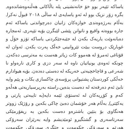
یاساکە تێپەر بوو خۆ خانەنشینی پلە باڵاکانی هەڵنەوەشاندەوە,
بگرە زۆر نزیک بوو لە ئەو یاسایەی لە ساڵی ٢٠١٨ قبوڵ نەکرا,
بەڵام بەرژەوەندی خوازەکان زانیان دەرچواندنی یاساکە ئەم
جارە بووەتە واقیع و ناتوانن پێشی لێبگرن بۆیە تێپەری. ئەمجارە
دەیانەوێت یاریەک بکەن لە جێبەجێکردنی یاساکە تۆزو خۆڵ و
غوبارێک دروست ببێت تێروانینی خەڵک پەرت بکەن. ئەوان لە
قۆناغی ئەمرۆ لە هەموو کات زیاتر هەست بە مەترسی دەکەن,
چونکە ئەوەی بونیاتیان ناوە لە سەر دزی و کاری نارەواو نا
شەرعی و قاچاخچیەتی خەریکە لە دەستی دەدەن. بۆیە هیوادارم
خەڵکی کوردستان پشتیوانی پرۆسەی چاکسازی بکات و پێم وایە
نابێ ئەم دەرفەتە لە دەست بدەین.راستە بەرپرسیاریەتی هەڵەو
کەم و کۆڕیەکان لە ئەستۆی ئێمە دایە(بە تایبەتی پارتی و
یەکێتی), بەڵام هەر خۆشمان دەبێ چاکی بکەین و رۆژێک زووتر
هەنگاوی بۆ بنێین باشترەو دەست بکەین بە ریفۆرمێکی
سەرتاسەری و گشتگیرو ئومێدیشم وایە بەرێزان سەرۆکی
هەرێم و سەرۆکی حکومەت و جێگری سەرۆکی حکومەت