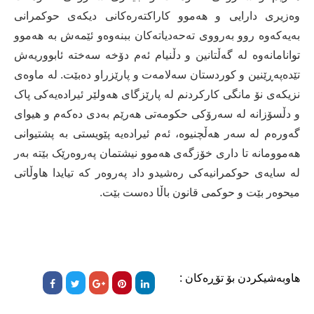
وەزیری دارایی و هەموو کاراکتەرەکانی دیکەی حوکمرانی
بەیەکەوە روو بەرووی تەحەدیاتەکان ببنەوەو ئێمەش بە هەموو
توانامانەوە لە گەڵتانین و دڵنیام ئەم دۆخە سەختە ئابووریەش
تێدەپەڕێنین و کوردستان سەلامەت و پارێزراو دەبێت. لە ماوەی
نزیکەی نۆ مانگی کارکردنم لە پارێزگای ھەولێر ئیرادەیەکی پاک
و دڵسۆزانە لە سەرۆکی حکومەتی ھەرێم بەدی دەکەم و ھیوای
گەورەم لە سەر ھەڵچنیوە، ئەم ئیرادەیە پێویستی بە پشتیوانی
ھەموومانە تا داری خۆزگەی ھەموو نیشتمان پەروەرێک بێتە بەر
لە سایەی حوکمرانیەکی رەشیدو داد پەروەر کە تیایدا ھاوڵاتی
میحوەر بێت و حوکمی قانون باڵا دەست بێت.
هاوبەشیکردن بۆ تۆڕەکان :