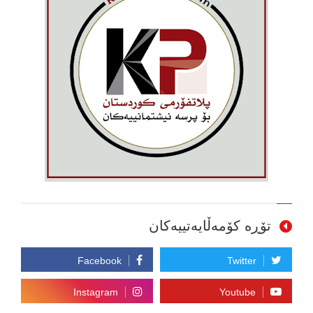
تۆڕە کۆمەڵایەتییەکان