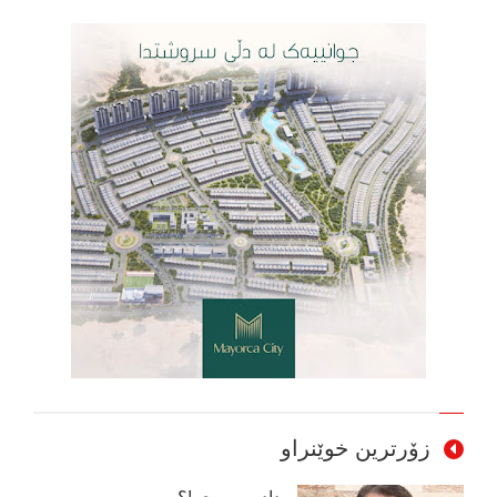
زۆرترین خوێنراو