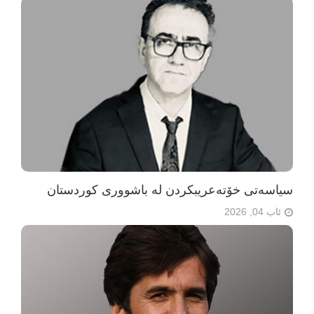
سیاسەتی خۆتەعریبکردن لە باشووری کوردستان
ئاب 04, 2026