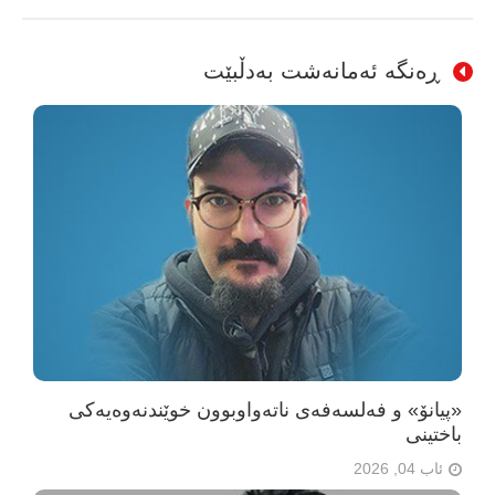
ڕەنگە ئەمانەشت بەدڵبێت
«پیانۆ» و فەلسەفەی ناتەواوبوون خوێندنەوەیەکی
باختینی
ئاب 04, 2026