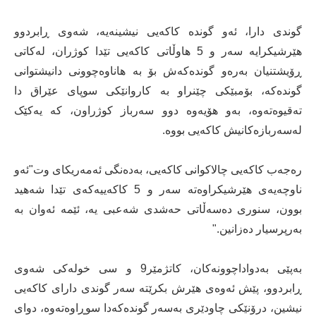
گوندی دارا، ئەو گوندە کاکەیی نیشینەیە، شەوی ڕابردوو
هێرشیکرایە سەر و 5 هاوڵاتی کاکەیی تێدا کوژران، لەکاتی
ڕۆیشتنیان بەرەو گوندەکەش بۆ بە هاناوەچوونی دانیشتوانی
گوندەکە، بۆمبێکی چێنراو بە کاروانێکی سوپای عێراق دا
تەقیوەتەوە، بەو هۆیەوە دوو سەرباز کوژراون، کە یەکێک
لەسەربازەکانیش کاکەیی بووە.
رەجەب کاکەیی چالاکوانی کاکەیی، بەدەنگی ئەمەریکای وت"ئەو
ناوچەیەی هێرشیکراوەتە سەر و 5 کاکەییەکەی تێدا شەهید
بوون، سنوری دەسەڵاتی حەشدی شەعبی یە، ئێمە ئەوان بە
بەرپرسیار دەزانین."
بەپێی بەدواداچوونەکان، کاتژمێر9 و سی خولەکی شەوی
ڕابردوو، پێش ئەوەی هێرش بکرێتە سەر گوندی دارای کاکەیی
نیشین، درۆنێکی چاودێری بەسەر گوندەکەدا سوڕاوەتەوە، دوای