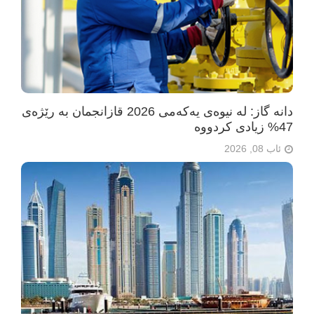
دانە گاز: لە نیوەی یەکەمی 2026 قازانجمان بە رێژەی
47% زیادی کردووە
ئاب 08, 2026