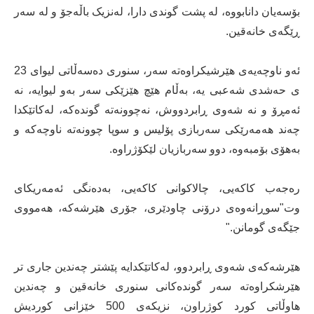
بۆسەیان دانابووە، لە پشت گوندی دارا، لەنزیک باڵەجۆ و لە سەر
ڕێگەی خانەقین.
ئەو ناوچەیەی هێرشیکراوەتە سەر، سنوری دەسەڵاتی لیوای 23
ی حەشدی شەعبی یە، بەڵام هێچ هێزێکی سەر بەو لیوایە، نە
ئەمڕۆ و نە شەوی ڕابردووش، نەچوونەتە گوندەکە، لەکاتێکدا
چەند هەمەرێکی سەربازی پۆلیس و سوپا چوونەتە ناوچەکە و
بەهۆی بۆمبەوە، دوو سەربازیان لێکۆژراوە.
رەجەب کاکەیی، چالاکوانی کاکەیی، بەدەنگی ئەمەریکای
وت"سوڕانەوەی درۆنی چاودێری، جۆری هێرشەکە، هەمووی
جێگەی گومانن."
هێرشەکەی شەوی ڕابردوو، لەکاتێکدایە پێشتر چەندین جاری تر
هێرشکراوەتە سەر گوندەکانی سنوری خانەقین و چەندین
هاوڵاتی کورد کوژراون، نزیکەی 500 خێزانی کوردیش