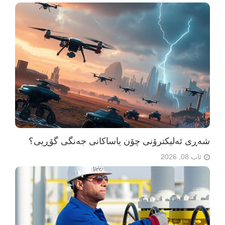
شەڕی ئەلیکترۆنی چۆن یاساکانی جەنگی گۆڕیی؟
ئاب 08, 2026