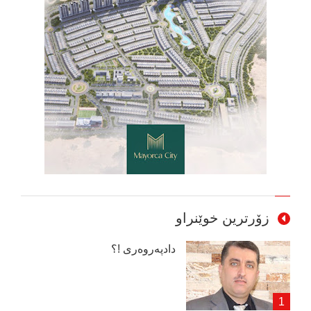
زۆرترین خوێنراو
دادپەروەری !؟