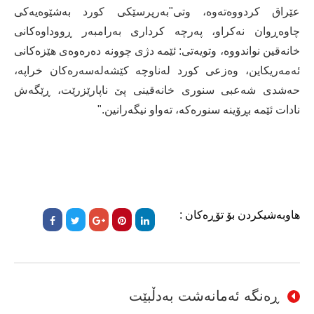
عێراق کردووەتەوە، وتی"بەرپرسێکی کورد بەشێوەیەکی
چاوەڕوان نەکراو، پەرچە کرداری بەرامبەر ڕووداوەکانی
خانەقین نواندووە، وتویەتی: ئێمە دژی چوونە دەرەوەی هێزەکانی
ئەمەریکاین، وەزعی کورد لەناوچە کێشەلەسەرەکان خراپە،
حەشدی شەعبی سنوری خانەقینی پێ ناپارێزرێت، ڕێگەش
نادات ئێمە بڕۆینە سنورەکە، تەواو نیگەرانین."
هاوبەشیکردن بۆ تۆڕەکان :
ڕەنگە ئەمانەشت بەدڵبێت