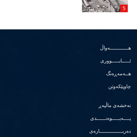
هــــــــــــەواڵ
ئـــــابـــــووری
هــەمەڕەنگ
چاوپێکەوتن
نەخشەی ماڵپەڕ
پــــەیـــــوەنــــــدی
دەربـــــــــــــــارەی