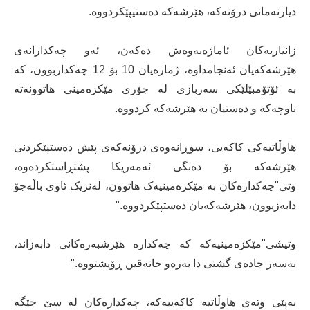
دیارنەمانی درۆنەکە، هێرشەکە دەستیپێکردووە.
زانیاریەکان ئاماژەبەوەش دەکەن، ئەو چەکدارانەی
هێرشەکەیان ئەنجامداوە، ژمارەیان 10 بۆ 12 چەکداربوون، کە
بە ئۆتۆمبێلێکی سەربازی لە جۆری مێکزەمینی هاتوونەتە
ناوچەکە و دەستیان بە هێرشەکە کردووە.
هاوڵاتیەکی کاکەیی، سوڕانەوەی درۆنەکەی پێش دەستپێکردنی
هێرشەکە بۆ دەنگی ئەمەریکا پشتڕاستکردەوە،
وتی"چەکدارەکان بە مێکزەمینیەک هاتوون، لەنزیک ئاوی باڵەجۆ
دابەزیوون، هێرشەکەیان دەستپێکردووە."
وتیشی"مێکزەمینیەکە کە چەکدارە هێرشبەرەکانی دابەزاند،
بەسەر جادەی گشتی دا بەرەو خانەقین ڕۆیشتووە."
بەپێی وتەی هاوڵاتیە کاکەییەکە، چەکدارەکان لە سێ جێگە