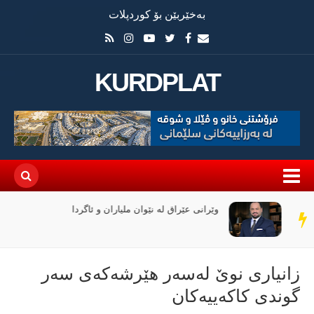
بەخێربێن بۆ کوردپلات
KURDPLAT
وێرانی عێراق لە نێوان ملیاران و ئاگردا
سەر
دێڕ
زانیاری نوێ لەسەر هێرشەكەی سەر
گوندی كاكەییەكان