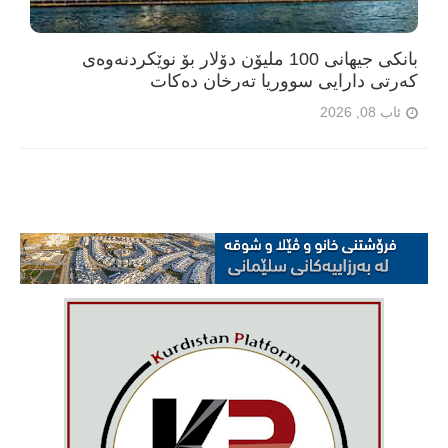
بانکی جیهانی 100 ملیۆن دۆلار بۆ نوێکردنەوەی
کەرتی دارایی سووریا تەرخان دەکات
ئاب 08, 2026