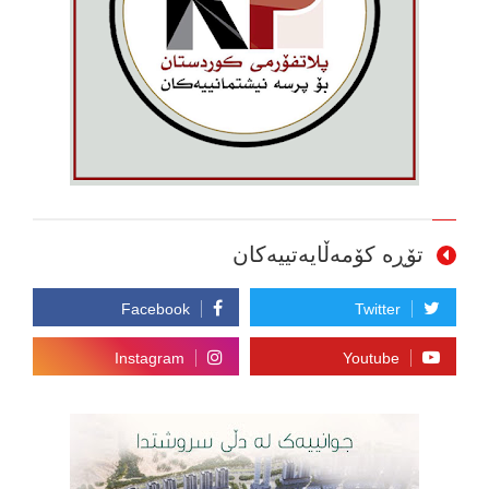
تۆڕە کۆمەڵایەتییەکان