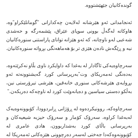
گوندەکانیان جێهێشتووە.
ئەنجامدانی ئەو هێرشانە لەلایەن چەکدارانی "گومانلێکراو"وە،
هاوکاتە لەگەڵ بوونی سوپای عێراق، پێشمەرگە و حەشدی
شەعبی لەو ناوچانە، کە ئەو هێزانە توانای پاراستنی سنورەکانیان
نیە و ڕێگەش نادەن هێزی تر بۆ هەماهەنگی بڕواتە سنورەکانیان.
سەرچاوەیەکی ئاگادار لە بەغدا کە داوایکرد ناوی بڵاو نەکرێتەوە،
بەدەنگی ئەمەریکای وت"بەرپرسانی کورد گەیشتوونەتە ئەو
بڕوایەی هێرشەکانی سنوری خانەقین، هێرشی تیرۆرستی نین،
بەڵکو دەستی سیاسین و دەیانەوێت کورد لە ناوچەکە دەربکەن."
سەرچاوەکە، روونیکردەوە لە ڕۆژانی ڕابردوودا، کۆبوونەوەیەک
لەبەغدا کراوە، سەرۆک کۆمار و سەرۆک حیزبە شیعیەکان و
بەرپرسانی باڵای کورد بەشداربوون، هادی عامری لە
کۆبوونەوەکەدا جەختی لەسەر دەرچوونی هێزەکانی ئەمەریکا لە