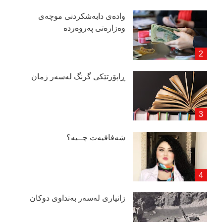
وادەی دابەشكردنی موچەی
وەزارەتی پەروەردە
ڕاپۆرتێكی گرنگ لەسەر زمان
شەفافیەت چــیە؟
زانیاری لەسەر بەنداوی دوكان