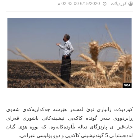
کوردپلات
6/15/2020 02:43:00 م
كوردپلات زانیاری نوێ لەسەر هێرشە چەکداریەکەی شەوی
ڕابردووی سەر گوندە کاکەیی نیشینەکانی باشوری قەزای
خانەقین ی پارێزگای دیالە بڵاودەکاتەوە، کە بووە هۆی گیان
لەدەستدانی 5 گوندنیشینی کاکەیی و دوو پۆلیسی عێراقی.