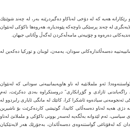
 رێكارانە هەیە كە لە دۆخی لەناكاو دەگیردرێنە بەر، لە چەند شوێنێك
ەنگری لە چەند پرسێكی ناوچەكە پێوەدیارە، هەروەها ناكۆكی لەنێوان
ندیەكانی دەرەوە و چۆنیەتی مامەڵەكردن لەگەڵ وڵاتانی جیهان.
انییەتییە دەسەڵاتدارەكانی سودان، یەمەن، لوبنان و توركیا دەكەین لە
تنەوەدا: ئەو ململانێیە لە ناو هاوپەیمانییەتی سودانی كە لەنێوان
 راگەیاندنی ئازادی و گۆڕانكاری" دروستكراوە بەدی دەكرێت، ئەم
ئەنجومەنی سیادەوە ئاشكرا كرا، كاتێك لە مانگی ئایاری رابردوو لە
 24 رایگەیاند، پلانگێری لە دژی هەیە لەناو دەسەڵاتی كاتیدا، گوتیشی كاردەكرێت بۆ ناشیرین
سیاسی، ئەم لێدوانە بەڵگەیە لەسەر بوونی ناكۆكی و ململانێ لەناو
ان كە لەقۆناغی گواستنەوەی دەسەڵاتدان، بەجۆرێك هەر لایەنێكیان