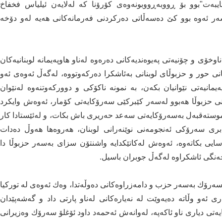
ایبەت"بوو بۆ ڕووبەڕووبونەوەی كۆرۆنا كە لەلایەن ئیلیاس فخفاخ
ر ئەوە بوو كێ دەسەڵاتی دەركردنی فەرمانەكانی هەیە لەو دۆخە
وخۆی و چۆنیەتی پەیوەندیەكانی دەرەوە لەناو هاوپەیمانە لوبنانیەكان
انی حور و حزبوڵای لوبنانی بەئاشكرا دەركەوتووە، لەگەڵ ئەوەی ئەو
پەیمانیەتی نێوانیان بكەن، بە نمونە ناكۆكی و دووركەوتنەوە لەنێوان
ی حزبوڵا هەبوو لەسەر كێبركێی سەرۆكایەتی كۆمار، ئەوەش وایكرد
وستەقبەل بەسەرۆكایەتی سەعد حەریری باش بكات، و لەئێستادا كار
بری سەرۆكی ئەنجومەنی نوێنەرانی لوبنان، هەروەها هەوڵ دەدات
ئاسایی بكاتەوە، ئەوەش لەكاتێكدایە واشنتۆن سزای بەسەر حزبوڵا دا
جەنگی ئاشكراوە لەگەڵ جوبران باسیل.
ەرۆك بەسەر حزب و دامەزراوەكانی دەوڵەتدا، وەك ئەوەی لە توركیا
ەو وڵاتە دەیەوێت لە نەیارەكانی لەناو پارتی داد و گەشەپێدان
تی دیاری ناو ئاكەپە، لەوانەش ئەحمەد داود ئۆغلۆ سەرۆك وەزیرانی