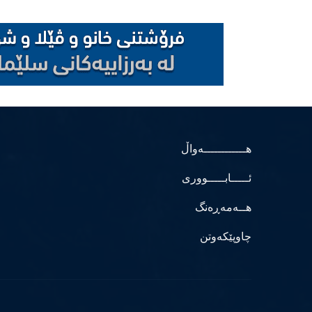
هــــــــــــەواڵ
ئـــــابـــــووری
هــەمەڕەنگ
چاوپێکەوتن