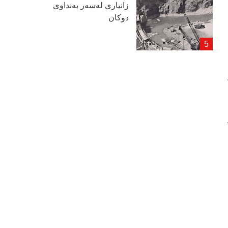
زانیاری لەسەر بەنداوی
دوكان