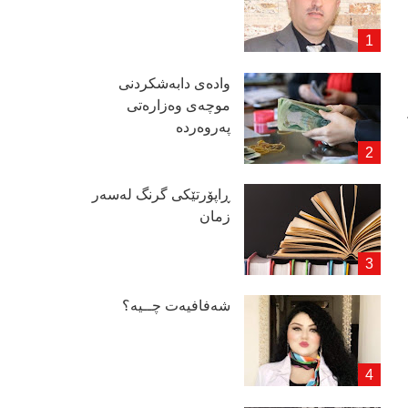
وادەی دابەشكردنی
موچەی وەزارەتی
پەروەردە
ڕاپۆرتێكی گرنگ لەسەر
زمان
شەفافیەت چــیە؟