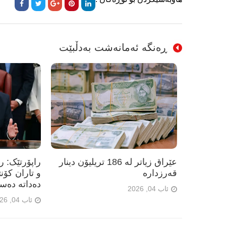
ڕەنگە ئەمانەشت بەدڵبێت
عێراق زیاتر لە 186 تریلیۆن دینار
راپۆرتێک: 
قەرزدارە
و تاران کۆن
دەداتە دەس
ئاب 04, 2026
ئاب 04, 2026