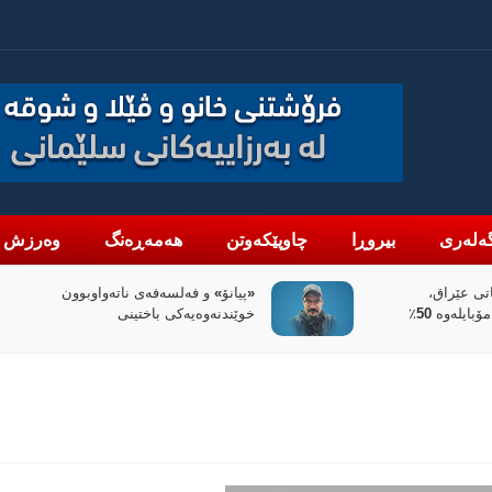
ەلەری
بیروڕا
چاوپێکەوتن
هەمەڕەنگ
وەرزش
واوبوون
سیاسەتی خۆتەعریبکردن لە باشووری
کوردستان