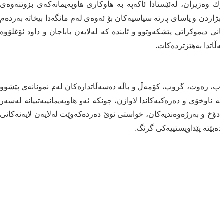
ەزیران، لەئێستادا ئاكەپە بە هاوكاری هاوپەیمانەكەی بزوتنەوەی
اردن و یاسای پارتە سیاسیەكان بۆ ئەوەی لەم مانگەدا بیخاتە بەردەم
دیموكراتی پێشكەوتوو و ئایندە كە لەلایەن باباجان و داود ئۆغلۆوە
اتدا بەهێزتردەكات.
زب، رەوت، گروپ، كۆمەڵ و باڵە دەسەڵاتدارەكان لەم نمونانەی پێشوو
وخۆی و دەرەكیەكاندا لاوازن، چونكە ئەو هاوپەیمانییەتییانە لەسەر
دۆخ و بەرژەوەندیەكان، خواستی نوێ دەردەكەوێت لەلایەن لایەنەكانی
ەبێتە پێداویستییەكی گرنگ.