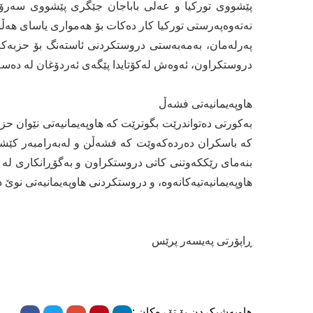
پێشووی توركیا و عەلی باباجان جێگری پێشووی سەرۆك و
نەتەوەپەرستی توركیا كار دەكات بۆ هەمواری یاسای هەڵبژ
پەرلەمان، بەمەبەستی دروستكردنی ئاستەنگ بۆ حزبەكانی 
دروستكراون، ئەوەش لەكۆتایدا پێگەی ئەردۆغان لە دەسەڵ
هاوپەیمانیەتی فشەڵ
بەكورتی دەتواندرێت بگوترێت كە هاوپەیمانیەتی نێوان ح
كە باسكران دەردەكەوێت كە فشەڵن و لەبەرامبەر كێشە نا
بنەمای رێككەوتنی كاتی دروستكراون و بەگۆڕانكاری لە 
هاوپەیمانیەتیەكانەوە، و دروستكردنی هاوپەیمانیەتی نوێ د
ڕاپۆرتی پەیسەر پرێس
هاوبەشیکردن بۆ تۆڕەکان :