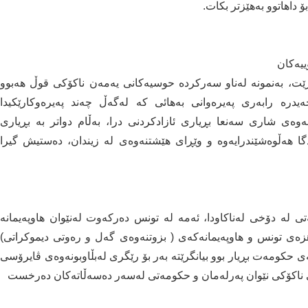
داهاتوو بەهێزتر بكات.
رێت، بەنمونە لەناو سەركردە حوسیەكانی یەمەن ناكۆكی قوڵ هەبوو
یدرە رابەری پەیرەوانی بەهائی كە لەگەڵ چەند پەیرەوكارێكیدا
نەوەی شاری سەنعا بڕیاری ئازادكردنی درا، بەڵام دواتر بە بڕیاری
 هەڵوەشێندرایەوە و وێڕای هێشتنەوەی لە زیندان، دەستیش گیرا
ەتی لە دۆخی لەناكاودا، ئەمە لە تونس دەركەوت لەنێوان هاوپەیمانە
هزەی تونس و هاوپەیمانەكەی ( بزوتنەوەی گەل و رەوتی دیموكراتی)
و رێكارانەی حكومەت بڕیار بوو بیانگرێتە بەر بۆ رێگری لەبڵاوبونەوەی ڤایرۆسی
ی ناكۆكی نێوان پەرلەمان و حكومەتی لەسەر دەسەڵاتەكان دەرخست