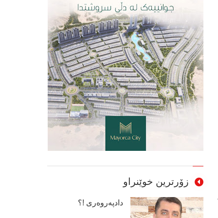
زۆرترین خوێنراو
دادپەروەری !؟