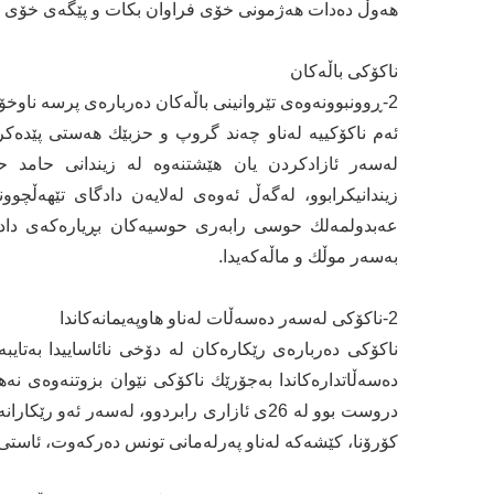
هەوڵ دەدات هەژمونی خۆی فراوان بكات و پێگەی خۆی بۆ 
ناكۆكی باڵەكان
2-ڕوونبوونەوەی تێروانینی باڵەكان دەربارەی پرسە ناوخۆییەكان
ئەم ناكۆكییە لەناو چەند گروپ و حزبێك هەستی پێدەك
لەسەر ئازادكردن یان هێشتنەوە لە زیندانی حامد حە
زیندانیكرابوو، لەگەڵ ئەوەی لەلایەن دادگای تێهەڵچوو
عەبدولمەلك حوسی رابەری حوسیەكان بڕیارەكەی دادگا
بەسەر موڵك و ماڵەكەیدا.
2-ناكۆكی لەسەر دەسەڵات لەناو هاوپەیمانەكاندا
ناكۆكی دەربارەی رێكارەكان لە دۆخی نائاساییدا بەتایب
دەسەڵاتدارەكاندا بەجۆرێك ناكۆكی نێوان بزوتنەوەی نە
دروست بوو لە 26ی ئازاری رابردوو، لەسەر ئە
كۆرۆنا، كێشەكە لەناو پەرلەمانی تونس دەركەوت، ئاست