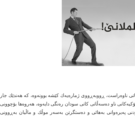
ەڵاتی ناوەراست، ڕووبەڕووی ژمارەیەك كێشە بوونەوە، كە هەندێك جار
كیەكانی ناو دەسەڵاتی كاتی سودان رەنگی دایەوە، هەروەها بۆچوونی
دنی پەیرەوانی بەهائی و دەستگرتن بەسەر موڵك و ماڵیان بەڕوونی