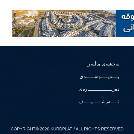
نەخشەی ماڵپەڕ
پــــەیـــــوەنــــــدی
دەربـــــــــــــــارەی
ئـــــەرشــــــیـــــف
COPYRIGHT© 2020 KURDPLAT / ALL RIGHTS RESERVED