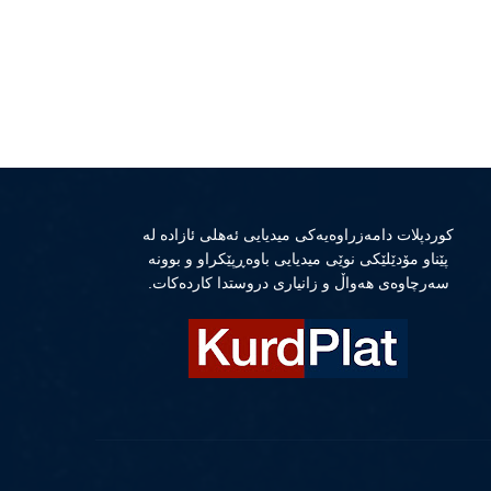
كوردپلات دامەزراوەیەكی میدیایی ئەهلی ئازادە لە
پێناو مۆدێلێكی نوێی میدیایی باوەڕپێكراو و بوونە
سەرچاوەی هەواڵ و زانیاری دروستدا كاردەكات.