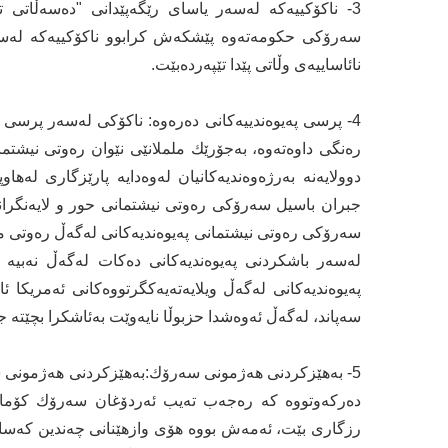
3- ناكۆكییەكە لەسەر یاسای رێگەپێدانی "دەسەڵاتی ت
سەرۆكی حكومەتەوە پێشكەش كرابوو ناكۆكییەكە لەسە
نائاساییەی وڵاتی پێدا تێپەردەبێت.
4- پرسی پەیوەندییەكانی دەرەوە: ناكۆكی لەسەر پرسی نا
رەنگی داوەتەوە، بەجۆرێك ململانێی نێوان رەوتی نیشتم
دوولایەنە بەرژەوەندیەكانیان لەوەدایە پارێزگاری لەهاو
جبران باسیل سەرۆكی رەوتی نیشتمانی حور و لایەنگران
سەرۆكی رەوتی نیشتمانی پەیوەندیەكانی لەگەڵ رەوتی م
لەسەر باشكردنی پەیوەندیەكانی دەكات لەگەڵ نەبیە 
پەیوەندیەكانی لەگەڵ ویلایەتەیەكگرتووەكانی ئەمریكا 
سەپاند، لەگەڵ ئەوەشدا حزبوڵا نایەوێت بەئاشكرا بچێتە 
5- بەهێزكردنی هەژمونی سەرۆك:بەهێزكردنی هەژمونی س
دەركەوتووە كە رەجەب تەیب ئەردۆغان سەرۆك كۆماری ئ
رزگاری بێت، ئەمەش بووە هۆی وازهێنانی چەندین كەسایە