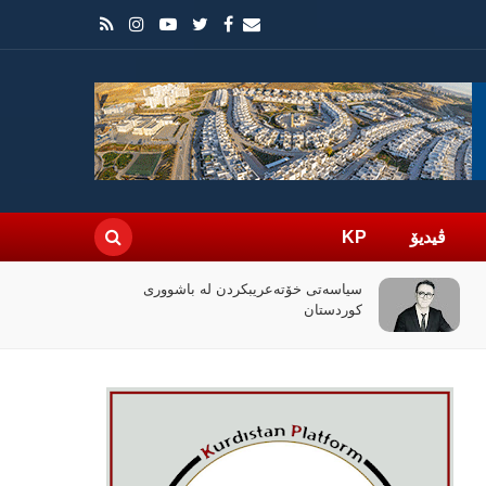
ڤیدیۆ
KP
چۆن فیلمی (ئۆدیسە)ی کریستۆفەر نۆلان
بووبە ڕووداوێکی جیهانی؟