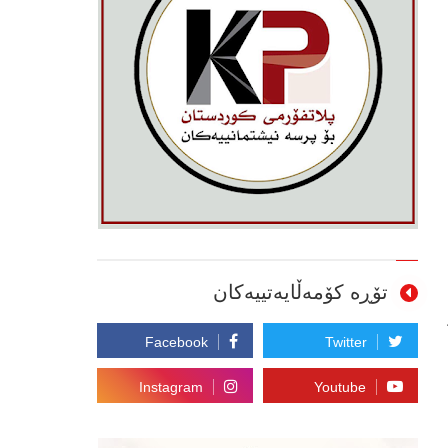
تۆڕە کۆمەڵایەتییەکان