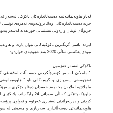
لەناو هاوپەیمانیەتییە دەسەڵاتدارەكان ناكۆكی لەسەر ئەو
حزبە دەسەڵاتدارەكانی وەك بزوتنەوەی نەهزەی تونسی لای
حزبوڵای لوبنان و رەوتی نیشتمانی حور هەیە لەسەر پەیوە
لێرەدا باسی گرنگترین ناكۆكیەكانی نێوان پارت و هاوپەیم
نیوەی یەكەمی ساڵی 2020 بەم شێوەیەی خوارەوە:
ناكۆكی لەسەر هەژمون
1-ململانێ لەسەر كۆنترۆڵكردنی دەسەڵات لەقۆناغی گواس
ئەنجومەنی سەربازی و گروپەكانی ناو " هاوپەیمانیەتی
ململانێیە لەلایەن محەمەد حەمدان دەقلو جێگری سەرۆكی 
چاوپێكەوتنێكی كەناڵی سودانی
كردنی و دەرپەراندنی لەشاری خەرتوم و تەواوی پرۆسەی 
هاوپەیمانیەتی دەسەڵاتداری سەربازی و مەدەنی لە سود