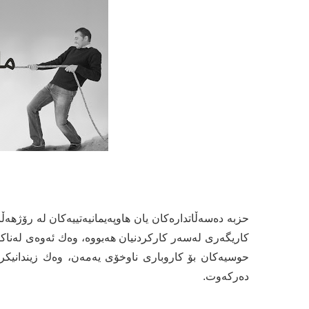
حزبە دەسەڵاتدارەكان یان هاوپەیمانیەتییەكان لە رۆژه
كاریگەری لەسەر كاركردنیان هەبووە، وەك ئەوەی لەناكۆ
حوسیەكان بۆ كاروباری ناوخۆی یەمەن، وەك زیندانیكر
دەركەوت.