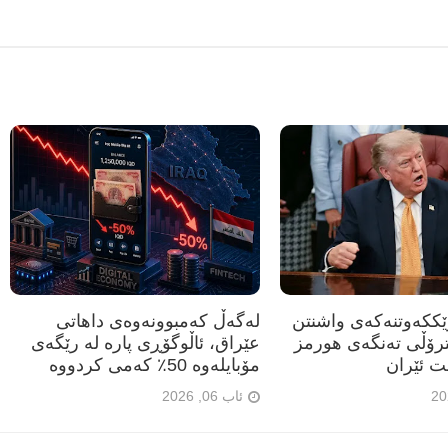
رێککەوتنەکەی واشنتن
لەگەڵ کەمبوونەوەی داهاتی
ترۆڵی تەنگەی هورمز
عێراق، ئاڵوگۆڕی پارە لە رێگەی
ت ئێران
مۆبایلەوە 50٪ کەمی کردووە
ئاب 06, 2026