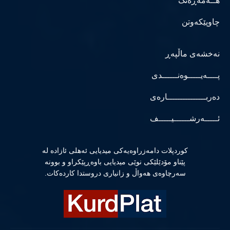
هــەمەڕەنگ
چاوپێکەوتن
نەخشەی ماڵپەڕ
پــــەیـــــوەنــــــدی
دەربـــــــــــــــارەی
ئـــــەرشــــــیـــــف
كوردپلات دامەزراوەیەكی میدیایی ئەهلی ئازادە لە
پێناو مۆدێلێكی نوێی میدیایی باوەڕپێكراو و بوونە
سەرچاوەی هەواڵ و زانیاری دروستدا كاردەكات.