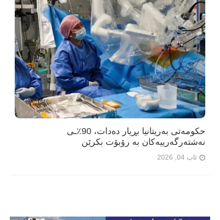
حکومەتی بەریتانیا بڕیار دەدات، 90٪ـی
نەشتەرگەرییەکان بە رۆبۆت بکرێن
ئاب 04, 2026