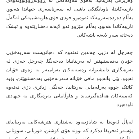
وەزیرانی بەریتانیا، بەهۆی هەوڵەکانی لە ڕووبەڕووبوونەوەی
نازییەکاندا، ناوبانگێکی باشی لە سەرتاسەری جیهاندا هەبوو.
بەڵام دەردەسەرییەکە ئەوەبوو خودی خۆی هاوبەشییەکی لەگەڵ
نازییەکاندا هەبوو، بەڵام مێژوو ئەو لایەنە دەشارێتەوە و تیشک
دەخاتە سەر لایەنە باشەکانی.
چەرچل لە دژیی چەندین نەتەوە کە دەیانویست سەربەخۆیی
خۆیان بەدەستبهێنن لە بەریتانیادا دەجەنگا. چەرچل حەزی لە
بەرەنگاری دانیشتوانە رەسەنەکان بەرامبەر بە زەوی خۆیان
نەبوو، پێی وانەبوو مافی خۆیانە سەربەخۆیی بەدەستبهێنن. بۆیە
کاتێک چووە پەرلەمانی بەریتانیا، جەنگی زیاتری دژی نەتەوە
کەمینەکان هەڵدەگیرساند و هاوڵاتیانی بەرەنگاری بە جیهادی
ناودەبرد.
لەپاڵ ئەوەدا بە شانازییەوە بەشداری هێرشەکانی بەریتانیای
بۆسەر ئەفریقا دەکرد کە بوونە هۆی کوشتن، قوربانی، سووتانی