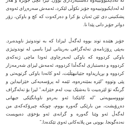
لە لەدایکبوونییەوە دەستبەرداری بوون. لیزا کچی جۆبزە و هەر
لە لەدایکبوونییەوە جۆبز نکۆڵی لێکرد، ئەمەش سەرەڕای ئەوەی
پشکنینی دی ئێن ئەیان بۆ کرا و دەرکەوت کە کچ و باوکن، زۆر
دواتر جۆبز دانی پێدا نا.
جۆبز هێندە توند بووە لەگەڵ لیزادا کە بە توندوتیژ ناویدەبرد.
بەپێی ڕۆژنامەی تەلەگرافی بەریتانی لیزا باسی لە توندوتیژی
باوکی کردووە کە باوکی لەبەرچاوی ئەودا ماچی ژنەکەی
کردووە و دەستبازی لەگەڵدا کردووە، ئەمەش لیزای شەرمەزار
کردووە و بڕیاریداوە جێیانبهێڵێت، لەو کاتەدا باوکی گرتویەتی و
پێی وتووە "لێرە بمێنەرەوە، ئێمە لە پرۆسەیەکی خێزانیداین و
گرنگە تۆ لێرەبیت تا بەشێک بیت لەم خێزانە." لیزا بۆ تەلەگراف
نوووسیویەتی "لە کاتێکدا ئەو بەرەو ناوبانگێکی جیهانی
دەڕۆیشت، من بارێکی گەورە بووم، چونکە چیرۆکەکەی من
لەگەڵ ئەو وێنا گەورە و گرانەی ئەو بۆخۆی دەیویست
نەدەگونجا. بوونی من پلانەکانی ئەوی تێکدەدا."