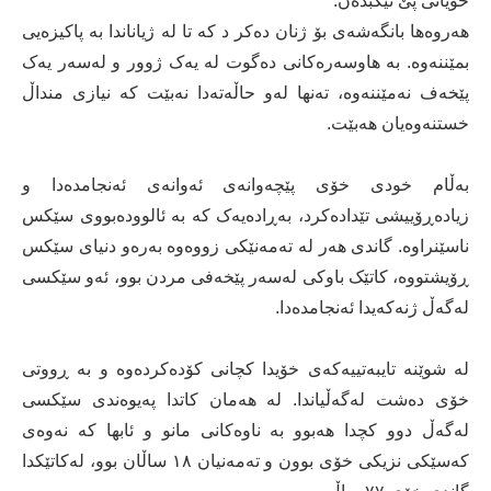
خۆیانی پێ تێکبدەن.
هەروەها بانگەشەی بۆ ژنان دەکر د کە تا لە ژیاناندا بە پاکیزەیی
بمێننەوە. بە هاوسەرەکانی دەگوت لە یەک ژوور و لەسەر یەک
پێخەف نەمێننەوە، تەنها لەو حاڵەتەدا نەبێت کە نیازی منداڵ
خستنەوەیان هەبێت.
بەڵام خودی خۆی پێچەوانەی ئەوانەی ئەنجامدەدا و
زیادەڕۆییشی تێدادەکرد، بەڕادەیەک کە بە ئالوودەبووی سێکس
ناسێنراوە. گاندی هەر لە تەمەنێکی زووەوە بەرەو دنیای سێکس
ڕۆیشتووە، کاتێک باوکی لەسەر پێخەفی مردن بوو، ئەو سێکسی
لەگەڵ ژنەکەیدا ئەنجامدەدا.
لە شوێنە تایبەتییەکەی خۆیدا کچانی کۆدەکردەوە و بە ڕووتی
خۆی دەشت لەگەڵیاندا. لە هەمان کاتدا پەیوەندی سێکسی
لەگەڵ دوو کچدا هەبوو بە ناوەکانی مانو و ئابها کە نەوەی
کەسێکی نزیکی خۆی بوون و تەمەنیان ١٨ ساڵان بوو، لەکاتێکدا