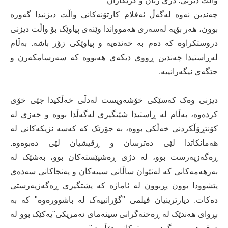
واڵت دیزنی: دژی ژنان و کرێکاران
چەندین نەوە لەگەڵ ئەفلام کارتۆنەکانی واڵت دیزنیدا گەورە
بوون، هەر بۆیە لەسەری هەموواندا وێنەی پیاوێک بۆ واڵت دیزنی
دروستکراوە کە دەم بە خەندەیە و پیاوێکی زۆر باشە. بەڵام
لەڕاستیدا چەندین ڕووی دیکەی هەبووە کە سەرسامکەرن و
جێگەی نیگەرانییە.
دیزنی وەک کەسێکی خۆشەویست لەدڵی خەڵکیدا جێی خۆی
کردەوە، بەڵام لە ڕاستیدا شێتگیری لەگەڵدا بووە و حەزی لە
کۆنتڕۆڵکردنی خەڵکی بووە، بە جۆرێک کە کەسە نزیکەکانی لە
هەمانکاتدا لێی دەترسان و ڕقیشیان لێی دەبوەوە.
ڕەگەزپەرست بوو، لە دژی ڕەشپێستەکان بوو، بەشێک لە
بەرهەمەکانی کە لەنێوان ساڵانی سییەکان و پەنجاکانی سەدەی
پێشوودا بوون پڕبوون لە ئاماژە کە پشتگیری ڕەگەزپەرستی
دەکات. دیارترینیان فیلمی "گۆرانییەک لە باشوورەوە" کە بە
بڕوای هەندێک لە ڕەخنەگرانی سینەمای ئەمریکی"یەکێک بوو لە