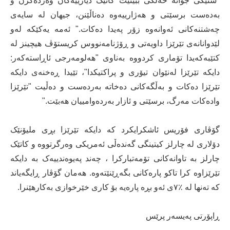
"شتێکی جوانە خەڵکی ببینیت کاتێک دیارییەکان وەردەگرن و
بەدەست برسێتی و هەژارییەوە دەناڵێنن، جیهان لە سایەی
چەشتنەکانی ئەوانەوە زۆر پەیدا دەکات." ئەمە یەکێکە لەو
لێدوانانەی تێرێزا داویەتی و ڕۆژنامەنووس کریستۆڤ هیچینز لە
کتێبەکەیدا تۆماری کردووە بەناوی "هەلومەرجی ئاڕاستەکەر:
دایکە تێرێزا لەنێوان تیۆری و پراکتیکدا"، تێیدا ڕەخنەی دایکە
تێرێزا دەکات و بەڵگەکانی دەخاتە بەردەست و دەڵیت "تێرێزا
وادەکات مەرگ، برسێتی و ئازار بەردەوامییان هەبێت."
گۆڤاری فۆریس ئاشکرایکرد کە دایکە تێرێزا بڕی ملیۆنێک
دۆلاری لە چارلز کیتینگی گەندەڵی ئەمریکی وەرگرتووە و کاتێک
چارلز بە تاوانەکانی تۆمەتبارکرا ، چەند پەیوەندییەک بە دایکە
تێرێزاوە کرا تاکو پارەکانی بگەڕێنێتەوە. هەمان گۆڤار ڕایگەیاند
کە تەنها لە ٪٧ی ئەو بڕە پارەیە بۆ کاری خێرخوازی بەکارهێنرا.
ڕاپۆرتی پەیسەر پرێس