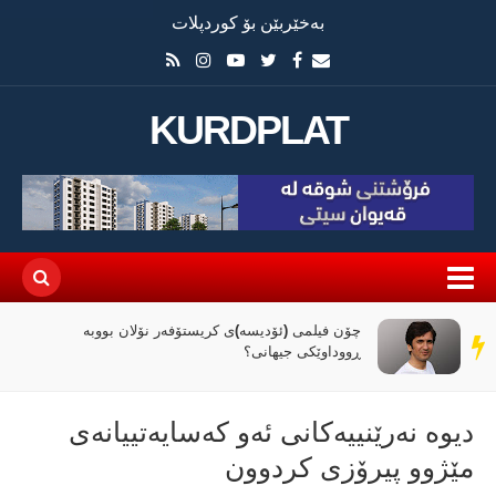
بەخێربێن بۆ کوردپلات
KURDPLAT
راپۆرتێک: رێککەوتنەکەی واشنتن و تاران کۆنترۆڵی
سەر
تەنگەی هورمز دەداتە دەست ئێران
دێڕ
دیوە نەرێنییەکانی ئەو کەسایەتییانەی
مێژوو پیرۆزی کردوون‌