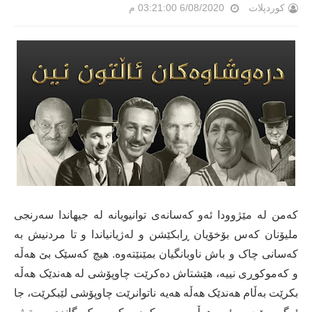
کوردپلات
6/08/2020 03:21:00 م
کەمن لە مێژوودا ئەو کەسانەی توانیویانە لە جیهاندا سەرنجی
ملیۆنان کەس بۆخۆیان ڕابکێشن و لەژیانیاندا و تا مردنیش بە
کەسانی چاک و باش ناوبانگیان بمێنێتەوە. هیچ کەسێک بێ هەڵە
و کەموکوڕی نییە، هێشتاش دەکرێت چاوپۆشی لە هەندێک هەڵە
بکرێت بەڵام هەندێک هەڵە هەیە ناتوانرێت چاوپۆشی لێبکرێت، جا