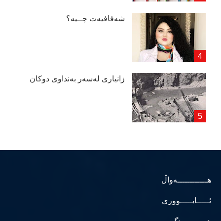
شەفافیەت چــیە؟
زانیاری لەسەر بەنداوی دوكان
هــــــــــــەواڵ
ئـــــابـــــووری