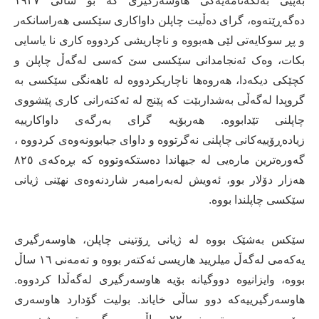
بەپێی بەڵگەنامەیەکی هاوسەرگیری کە بۆ ساڵی ١٩٢٧
دەگەڕێتەوە، گرای دەڵیت چاپلن داواکاری سێکسی هەراسانکەر
و پڕ سوکایەتی لێی هەبووە و ناچاریشی کردووە کاری نا یاسایی
بکات، وەک ئەنجامدانی سێکسی سێ کەسی لەگەڵ چاپلن و
کچێکی دیکەدا، هەروەها ناچاریکردووە لە ئاهەنگی سێکسی بە
گروپدا لەگەڵی بەشداربێت کە پێنج لە ئەکتەرانی کاری پێشووی
چاپلنی تێدابووە. هەربۆیە گرای بەرگەی داواکارییە
زیادەڕۆییەکانی چاپلنی نەگرتووە و داوای جیابوونەوەی کردووە ،
گەورەترین مارەیی لە جیهاندا دەستکەوتووە کە بڕەکەی ٨٢٥
هەزار دۆلار بوو، ئەویش لەبەرامبەر شاردنەوەی نهێنی ژیانی
سێکسی چاپلندا بووە.
سێکس بەشێک بووە لە ژیانی ڕۆتینی چاپلن، هاوسەرگیری
یەکەمی لەگەڵ میلریید هاریسی ئەکتەر بووە و تەمەنی ١٦ ساڵ
بووە، وایزانیوە دووگیانە بۆیە هاوسەرگیری لەگەڵدا کردووە.
هاوسەرگیرییەکە دوو ساڵی خایاند. بولیت گۆدارد هاوسەری