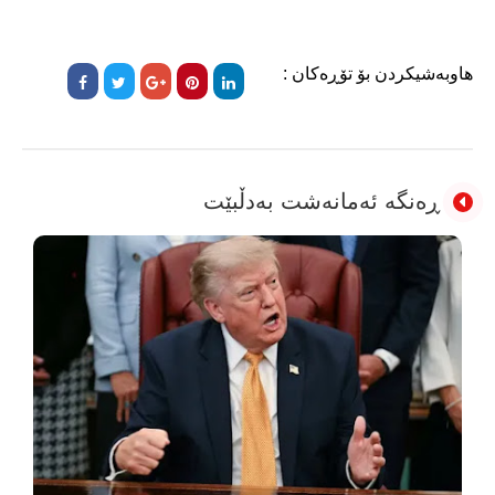
هاوبەشیکردن بۆ تۆڕەکان :
ڕەنگە ئەمانەشت بەدڵبێت