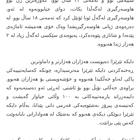
سێیەمی بوو و تەمەنی ٢٢ ساڵ بوو، گەورەترین ژن بوو
هاوسەرگیری لەگەڵدا بکات، دوای جیابوونەوە لە ئەو،
هاوسەرگیری لەگەڵ ئونا ئۆنێل کرد کە تەمەنی ١٨ ساڵ بوو. لە
دەرەوەی ژیانی هاوسەرگیریشدا وەک خۆی هەمیشە ئاماژەی
پێدەدا و شانازی پێوەدەکرد، پەیوەندی سێکسی لەگەڵ زیاد لە ٢
هەزار ژندا هەبووە.
دایکە تێرێزا: دەیویست هەژاران هەژارتر و داماوتربن
ڕەخنەکردنی دایکە تێرێزا مەترسیدارە، چونکە کەسایەتیییەکی
پاکی لەناو خەڵکیدا هەبووە و خۆشەویستی بۆ هەژاران هەبوو.
براوەی خەڵاتی نۆبڵ بوو بۆ ئاشتی. لەڕێی ئەو دەستەیەوە کە
دایمەزراند یارمەتییەکانی بە ١٠٠ وڵاتی جیاواز گەیشت و
کەنیسەی پیرۆز بەشێوەیەکی فەرمی دانی پێدانا، بەڵام دایکە
تێرێزا دیوێکی دیکەی هەبوو کە بەشێک لە هەوادارانی نایانەوێت
کەس پێی بزانێت.