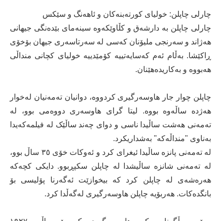
چارلی چاپلن: خولیای کورتەبنەکان و ئاهەنگ و سێکس
چارلی چاپلن بە دارشەق و کڵاوێکەوە سینەمای بێدەنگی جیهانی
هەژاند و سەرنجی ملیۆنان کەسی لە سەرتاسەری جیهان بۆخۆی
ڕاکێشا. بەڵام ئەم کەسایەتییە کۆمێدییە خولیای کچانی منداڵی
هەبووە و بەکاریدەهێنان.
چاپلن چوار جار هاوسەرگیری کردووە، دوانیان تەمەنیان لەخوار
هەژدە ساڵەوە بووە. لیتا گرای هاوسەری دووەمی بوو، لە
تەمەنی هەشت ساڵیدا ناسی و دوای چەند ساڵێک لە فیلمەکەیدا
بەناوی "منداڵەکە" بەشداریکرد.
لە تەمەنی پانزە ساڵیدا ئیغرای کرد و ئەوکات خۆی ٣٥ ساڵ بوو،
لە تەمەنی شانزە ساڵیشدا لە چاپلن سکپڕبوو. دایکی کچەکە
هەرەشەی لە چاپلن کرد کە بیخوازێت ئەگەرنا پۆلیسی بۆ
بانگدەکات. هەربۆیە چاپلن هاوسەرگیری لەگەڵدا کرد.