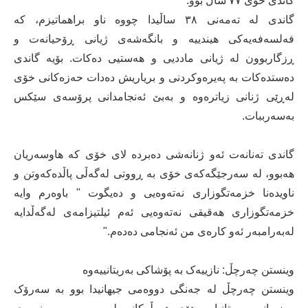
گاندی خۆی ٧٧ ساڵ بوو.
گاندی لە تەمەنی ٣٨ ساڵیدا چووە ناو براهماتیزم، کە
فەلسەفەیەکی هیندییە و بانگەشەی ژیانی ڕۆحیانەت و
ڕزگاربوون لە ژیانی ماددیی و هەستیی دەکات. بۆیە گاندی
دەستدەکات بە پەیرەوکردنی و بریاریش دەدات حەزەکانی خۆی
لەڕێی ژنانی زیاترەوە و بەبێ ئەنجامدانی پرۆسەی سێکس
بەسەرببات.
گاندی تەنانەت ئەو ژنانەشی دەبردە لای خۆی کە هاوسەریان
هەبوو، لە سەرجێگەکەی خۆی بە ڕووتی لەگەڵی پاڵدەکەوتن و
ناویدەنا خزمەتگوزاری نەتەوەیی و دەیگوت " باوەرم وایە
خزمەتگوزاری هەقیقی نەتەوەیی ئەم ئیلتیزامەی لەگەڵدایە
لەبەرامبەر ئەو کارەی من ئەنجامی دەدەم."
وینستن چەرچڵ: نازییەک بە پۆشاکی بەریتانییەوە
وینستن چەرچڵ لە جەنگی دووەمی جیهانیدا بوو بە سەرۆک