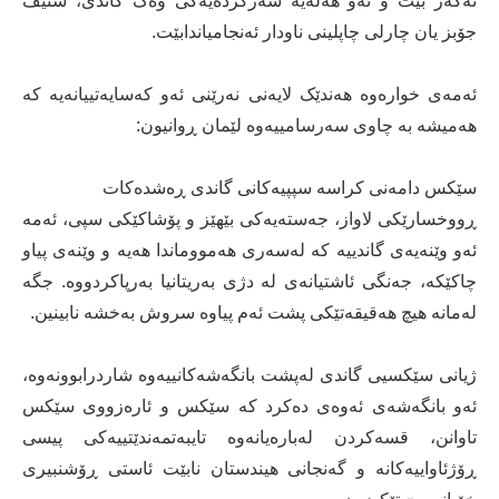
ئەگەر بێت و ئەو هەڵەیە سەرکردەیەکی وەک گاندی، ستیڤ
جۆبز یان چارلی چاپلینی ناودار ئەنجامیاندابێت.
ئەمەی خوارەوە هەندێک لایەنی نەرێنی ئەو کەسایەتییانەیە کە
هەمیشە بە چاوی سەرسامییەوە لێمان ڕوانیون:
سێکس دامەنی کراسە سپپیەکانی گاندی ڕەشدەکات
ڕووخسارێکی لاواز، جەستەیەکی بێهێز و پۆشاکێکی سپی، ئەمە
ئەو وێنەیەی گاندییە کە لەسەری هەمووماندا هەیە و وێنەی پیاو
چاکێکە، جەنگی ئاشتیانەی لە دژی بەریتانیا بەرپاکردووە. جگە
لەمانە هیچ هەقیقەتێکی پشت ئەم پیاوە سروش بەخشە نابینین.
ژیانی سێکسیی گاندی لەپشت بانگەشەکانییەوە شاردرابوونەوە،
ئەو بانگەشەی ئەوەی دەکرد کە سێکس و ئارەزووی سێکس
تاوانن، قسەکردن لەبارەیانەوە تایبەتمەندێتییەکی پیسی
ڕۆژئاواییەکانە و گەنجانی هیندستان نابێت ئاستی ڕۆشنبیری