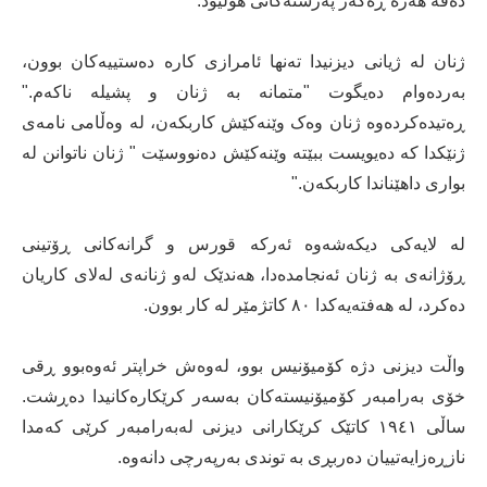
دەقە هەرە ڕەگەز پەرستەکانی هۆڵیود."
ژنان لە ژیانی دیزنیدا تەنها ئامرازی کارە دەستییەکان بوون،
بەردەوام دەیگوت "متمانە بە ژنان و پشیلە ناکەم."
ڕەتیدەکردەوە ژنان وەک وێنەکێش کاربکەن، لە وەڵامی نامەی
ژنێکدا کە دەیویست ببێتە وێنەکێش دەنووسێت " ژنان ناتوانن لە
بواری داهێناندا کاربکەن."
لە لایەکی دیکەشەوە ئەرکە قورس و گرانەکانی ڕۆتینی
ڕۆژانەی بە ژنان ئەنجامدەدا، هەندێک لەو ژنانەی لەلای کاریان
دەکرد، لە هەفتەیەکدا ٨٠ کاتژمێر لە کار بوون.
واڵت دیزنی دژە کۆمیۆنیس بوو، لەوەش خراپتر ئەوەبوو ڕقی
خۆی بەرامبەر کۆمیۆنیستەکان بەسەر کرێکارەکانیدا دەڕشت.
ساڵی ١٩٤١ کاتێک کرێکارانی دیزنی لەبەرامبەر کرێی کەمدا
نازڕەزایەتییان دەربڕی بە توندی بەرپەرچی دانەوە.