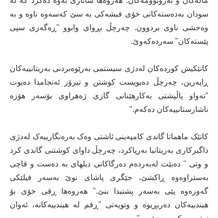
ماڵەکان و بەروبوومەکان. هەروەها شانازی بەوە دەکرد کە لە
سودان بەدەستەکانی خۆی فیشەکی بە سێ کەسەوە ناوە و بە
وەحشی ناوی بردوون. چەرچڵ بڕوای وابوو "ڕەگەزی سپی
پێستەکان" سەردەکەوێ.
کاتێکیش کوردەکان لەدژی سیستمی بەرێوەبردنی بەریتانییەکان
ڕاپەرین، چەرچڵ دەیویست کوشتن و تیرۆر ئەنجامدا دەیوت
"تەواو پاڵپشتی بەکارهێنانی گازی ژەهراوی بۆسەر هۆزە
ناشارستانییەکان دەکەم."
کاتێک ماهماتا گاندی کامپەینی ئاشتی وەک بەرەنگارییەک لەدژی
داگیرکاری بەریتانیا بەرپاکرد، چەرچڵ داوای کوشتنی گاندی کرد
و وتی " دەبێت لەبەردەم دەرگاکانی دیلهای بە دەست و قاچی
بەستراوەوە ڕاکشێ، جێگری پاشای نوێ بەسەر فیلێکی
گەورەوە پێی بەسەر پشتیدا بنێ." هەروەها ڕقی خۆی بۆ
هیندییەکان دەربڕیوە و وتویەتی "ڕقم لە هیندییەکانە، ئەوان