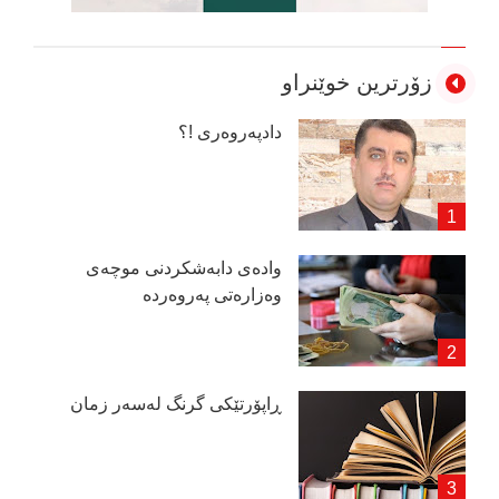
زۆرترین خوێنراو
دادپەروەری !؟
وادەی دابەشكردنی موچەی
وەزارەتی پەروەردە
ڕاپۆرتێكی گرنگ لەسەر زمان