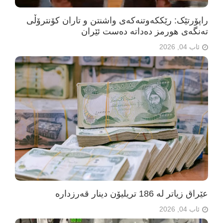
راپۆرتێک: رێککەوتنەکەی واشنتن و تاران کۆنترۆڵی
تەنگەی هورمز دەداتە دەست ئێران
ئاب 04, 2026
عێراق زیاتر لە 186 تریلیۆن دینار قەرزدارە
ئاب 04, 2026