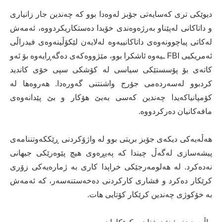
دیوێکی تری کەسایەتی جۆبز لەوەدا بوو کە چەندین جار زانیاری
و داتاکانی لەپێناو بەرژەوەندی خۆیدا دەستکاریکردووە، ئەمەش
لەکاتی پیاچوونەوەی داتاکانییەوە لەلایەن لێکۆڵینەوەی فیدراڵی
ئەمریکیی FBI ـیەوە ئاشکرا بوو، مێژووەکەی دەگەڕایەوە بۆ ئەو
کاتەی بۆ پۆسستێکی سیاسی لە کۆشکی سپی خۆی کاندید
کردبوو لەسەردەمی جۆرج واشنتنی گەورەدا. هەروەها لە
کۆمپانیاکەیدا چەندین کەسی بەبێ هۆکار و بێ پێدانەوەی
مافەکانیان دەرکردووە.
هەڵەیەکی دیکەی جۆبز بریتی بوو لە واژۆکردنی ڕێککەوتننامەی
پیشەسازی لەگەڵ چیندا کە پەیڕەوی هیچ پێوەرێکی جیهانی
نەدەکرد. لە هەلومەرجێکی خراپدا کاری بە ژمارەیەکی زۆری
کرێکار دەکرد و فشاری کارکردنی دەخەستنەسەر، کە ئەمەش
بە خۆکوژی چەندین کرێکار کۆتایی هات.