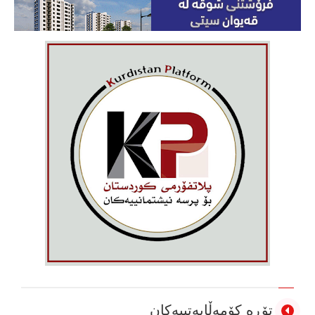
تۆڕە کۆمەڵایەتییەکان