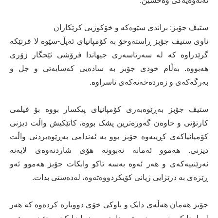
نەتەوەیەکی وەحشین."
ستیڤ جۆبز: براندی سێوەکە و خۆکوژیی کرێکاران
ناوی ستیڤ جۆبز ڕاستەوخۆ بە کۆمپانیای ئەپڵ-سێوە لا قرتێکە
گرێدراوە کە لە سەرتاسەری جیهاندا فرۆشی ئێجگار زۆری
هەبووە. بەڵام خودی جۆبز بە سادەیی کەسایەتی و جل و
بەرگەکەی و زەردەخەنەکەی ناسراوە.
ستیڤ جۆبز بەڕێوەبەری کۆمپانیای پیکسار بووە بۆ فیلمی
کارتۆنی و خاوەن گەورەترین پشک بووە، کاتێکیش واڵت دیزنی
کۆمپانیاکەی کڕییەوە جۆبز بوو بە ئەندامی بەڕێوەبردنی واڵت
دیزنی. هەموو ئەمانە نەبوونە هۆی شاردنەوەی لایەنە
نەرێنییەکەی و هەر ئەوە بەسە تاکو وابکات جۆبز هەموو ئەو
ڕێزەی بە درێژایی ژیانی کۆیکردووەتەوە، لەدەستی بدات.
جۆبز هەمان هەڵەی دایک و باوکی خۆی دووبارە کردەوە کە هەر