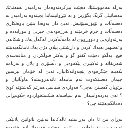
بەرلە هەمووشتێك دەبێت بیرکردنەوەمان بەرامبەر بەهەندێك
مەسائیلی گرنگ بگۆڕین و بە تێڕوانینماندا بچینەوە بەرامبەر بە
دەسەڵات و ئۆپۆزسیۆنیش، ئەبێ دان بەوەدا بنێین پاوەنکاری
دەسەڵات و خزم خزمێنە و بەرژەوەندی حیزبی و موزایەدە و
پەرتەوازەیی و دووڕووی لە مامەڵەکردن لەگەڵ یەك و شکاندن
و تەشهیر بەیەك كردن و داڕشتنی پیلان دژی یەك نامانگەیەنێتە
هیچ، بەڵكو دەبێت گفتو گۆ و یەکتر قبوڵکردن و منافەسەی
شەریفانە و تەکبیری پێکەوەیی و دڵسۆزی و پلان و بەرنامە
بکەینە جێگرەوەی پێچەوانەکانیان، ئەبێ لە خۆمان بپرسین
چیمان دەستکەوت لەم مامەڵە ناتەندروستە؟ هاوڵاتیان و
بژێویان گەشتن بەچی؟ قەوارەی سیاسی هەرێم گەشتۆتە کوێ
؟ ئەی بەردەوامیدان بەم سیاسەتە شکستخواردوە حکومڕانی
دەمانگەیەنێتە چی؟
بەڕای من تا دان بەڕاستیە تاڵەکاندا نەنێین ناتوانین پلانێکی
تەندروست بۆ داهاتوو دابڕێژین، دەبێت هەریەك لای خۆیەوە