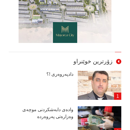
زۆرترین خوێنراو
دادپەروەری !؟
وادەی دابەشكردنی موچەی
وەزارەتی پەروەردە