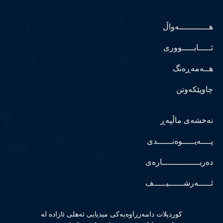
هــــــــــــەواڵ
ئـــــابـــــووری
هــەمەڕەنگ
چاوپێکەوتن
نەخشەی ماڵپەڕ
پــــەیـــــوەنــــــدی
دەربـــــــــــــــارەی
ئـــــەرشــــــیـــــف
كوردپلات دامەزراوەیەكی میدیایی ئەهلی ئازادە لە