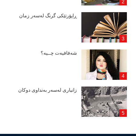
ڕاپۆرتێكی گرنگ لەسەر زمان
شەفافیەت چــیە؟
زانیاری لەسەر بەنداوی دوكان