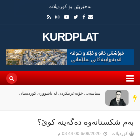
بەخێربێن بۆ کوردپلات
KURDPLAT
سیاسەتی خۆتەعریبکردن لە باشووری کوردستان
سەر
دێڕ
بەم شكستانەوە دەگەینە كوێ؟
کوردپلات
6/08/2020 03:44:00 م