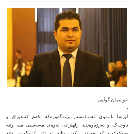
عوسمان گوڵپی
-
لێرەدا نامەوێ قسەلەسەر وێنەگەورەكە بكەم كەعێراق و
ناوچەكە و بەرژەوەندی زلهێزانە، ئەوەی مەبەستی منە وێنە
بچوکەکەیە کە هەرێمی کوردستانە لە ژێر کاریگەری وێنە