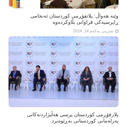
وێنە هەواڵ: پلاتفۆڕمی کوردستان ئەنجامی
ڕاپرسیەکی فراوانی بڵاوکردەوە
تشرینی یەکەم 14, 2024
پلارفۆڕمی کوردستان پرسی هەڵبژاردنەکانی
پەرلەمانی کوردستانی بەڕێوەبرد