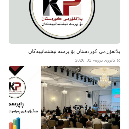
پلاتفۆڕمی کوردستان بۆ پرسە نیشتمانییەکان
کانووی دووەم 01, 2026