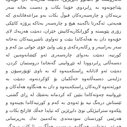
پێداچونەوە بە ڕابردوی خۆیدا بکات و دەست بخاتە سەر
برینەکان و چارەسەرەکان قبوڵ بکات بەو مزاعەفاتانەی كە
هەیەتی، ئەگەرنا ناگەینە هیچ و چارەسەر بەتاکە پرۆژە کاتێکی
زۆری پێویستە و گۆڕانکاریەکانیش خێران، دەبێت هەریەك لای
خۆیەوە دان بە هەڵەكاندا بنێت و تەواوی ناشیرینیەكان نەخاتە
سەر بەرامبەر و ڕكابەرەكەی و پێی وابێ خۆی جوانی بێ كەم و
كورتیە، دەبێت بەدوای چارەسەری ئەو كێشانەوەبین لە
دەسەڵاتی ڕابردوودا لە تێڕوانینی گەنجاندا دروستمان كردن،
دەبێت ئەو لادانانە ڕاستكەینەوە كە بە ناوی ئۆپۆزسیۆن و
دژایەتی دەسەڵاتەوە خەڵكمان بۆ كۆكردنەوە، دەبێت بە
جورئەتەوە لاریەكان ڕاستكەینەوە و دان بە هەنگاوە هەڵەكان و
تێڕوانینە چەوتەكاندا بنێین كە كردمانە بەشێك لە ڕای گشتی،
ئێستاش درەنگ نیە بۆ ئەوەی بە كەم و كورتیەكاندا بچینەوە و
پێكەوە ستراتیژێكی نوێ دابڕێژین كە تیایدا خەڵك قازانج بكات و
هەرێمی كوردستان سودمەندی یەكەمبێ نەك بەرپرسانی
هەرێم، دەتوانین هەنگاوی دروست هەڵگرین تا كات درەنگی