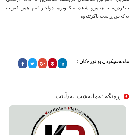
نەكردوە، تا هەموو شتێك نەكەوتوە، دواجار ئەم همو كەوتنە
بەكەس ڕاست ناكرێتەوە
هاوبەشیکردن بۆ تۆڕەکان :
ڕەنگە ئەمانەشت بەدڵبێت