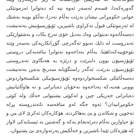
گەورەکەدا، قسەم لەسەر ئەوە نیە کە دەتوانرا ئەزمونێکی
جوانی حکومڕانی نیشان بدرێت بەڵام نەدرا، بەڵکو بوینە بەشێك
لە ئەزمونێكی قبوڵ نەكراوی ناشیرین، ئۆپۆزسیۆنیش بەتەنیشت
دەسەڵاتەوە نەیتوانی وەك بەدیل خۆی تەرح بکات و بەشێوازێکی
تەندروست لە دایك نەبوو ئەگەرچی گۆڕانکاریەکی بەسەر وێنە
نێوخۆییەکەداهێنا، بەڵام بەداخەوە نەتوانرا بناغەیەكی دروستی
ئۆپۆزسیۆن بوون دابنرێت و درێژە بە هەنگاوی تەندروستی
ئۆپۆزسیۆن بدرێت، ئەگەر راستگۆیانە سەرنج بدەین بەتەنیشت
دەسەڵاتێکی شکستخواردوەوە ئۆپۆزسیۆنیکی شكستخواردوش
بوونی هەیە،کە بەداخەوە نەخۆیان دەیانزانی و نە هاوڵاتیانیش
دەیانزانی خەریکی چین و لەکوێی پشتیوانی خەڵك ولە کوێی
حکومڕانیدان؟ ئەوە جگە لەو منافەسە ناتەندروستە پڕلە
تەخوین و شكاندن و بێ بەهاكردنە. هۆکارەکان ئەکرێ لای من و
تۆ جیاوازبن بەڵام دەرئەنجام یەكە و گەشتین بە ئیستایەكی لاواز
كە هێزەكان تێیدا ناشیرین و خەڵكیش پەرتەوازەی بێ پشتیوان،