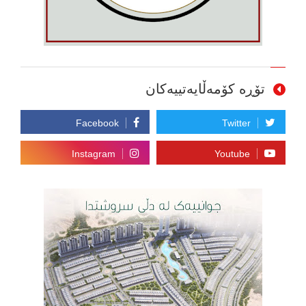
تۆڕە کۆمەڵایەتییەکان