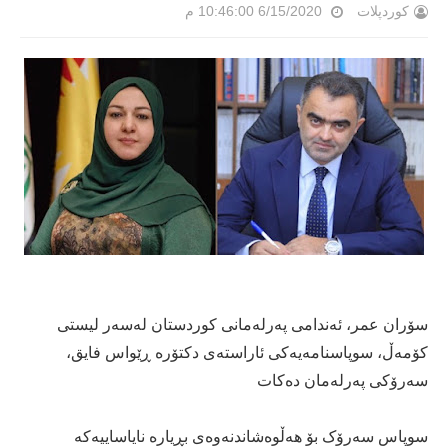
کوردپلات
6/15/2020 10:46:00 م
سۆران عمر، ئەندامی پەرلەمانی كوردستان لەسەر لیستی
كۆمەڵ، سوپاسنامەیەكی ئاراستەی دكتۆرە ڕێواس فایق،
سەرۆكی پەرلەمان دەكات
سوپاس سەرۆک بۆ هەڵوەشاندنەوەی بڕیارە نایاساییەکە