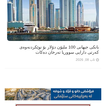
بانکی جیهانی 100 ملیۆن دۆلار بۆ نوێکردنەوەی
کەرتی دارایی سووریا تەرخان دەکات
ئاب 08, 2026