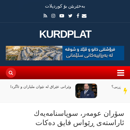
بەخێربێن بۆ کوردپلات
KURDPLAT
وێرانی عێراق لە نێوان ملیاران و ئاگردا
سەر
دێڕ
سۆران عومەر، سوپاسنامەیەك
ئاراستەی ڕێواس فایق دەكات