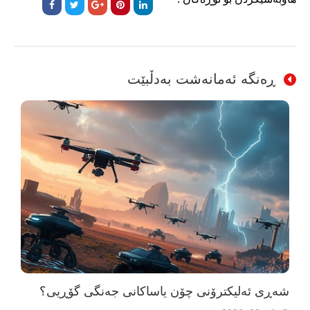
ڕەنگە ئەمانەشت بەدڵبێت
شەڕی ئەلیکترۆنی چۆن یاساکانی جەنگی گۆڕیی؟