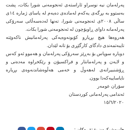
پەرلەمان نیە نوسراو ئاراستەی ئەنجومەنی شورا بکات، پشت
بەستوو بە بڕگەی یەکەم لەمادەی دەیەم لە یاسای ژمارە ١٤ی
ساڵی ٢٠٠٨ی ئەنجومەنی شورا، تەنھا لەدەسەڵاتی سەرۆکی
پەرلەمانە داوای ڕاوبۆچون لە ئەنجومەنی شورا بکات.
ھەروەھا ھیچ بڕیارو کۆبونەوەیەکی پەرلەمانیش ناکەوێتە
تایبەتمەندی دادگای کارگێڕی بۆ تانە لێدان.
دوبارە سوپاس بۆ بەڕێز سەرۆکی پەرلەمان و ھەموو ئەو کەس
و لایەن و پەرلەمانتار و فراکسیۆن و رێکخراوە مەدەنی و
ڕۆشنبیرانەی لەھەوڵ و خەمی ھەڵوەشاندنەوەی بڕیارە
نایاساییەکەدا بوون.
سۆران عومەر
ئەندامی پەرلەمانی کوردستان
١٥/٦/٢٠٢٠
هاوبەشیکردن بۆ تۆڕەکان :