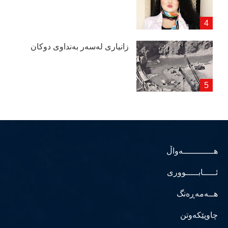
زانیاری لەسەر بەنداوی دوكان
هــــــــــــەواڵ
ئـــــابـــــووری
هــەمەڕەنگ
چاوپێکەوتن