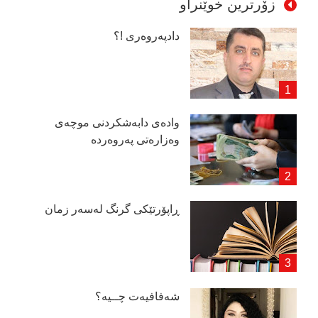
زۆرترین خوێنراو
دادپەروەری !؟
وادەی دابەشكردنی موچەی
وەزارەتی پەروەردە
ڕاپۆرتێكی گرنگ لەسەر زمان
شەفافیەت چــیە؟