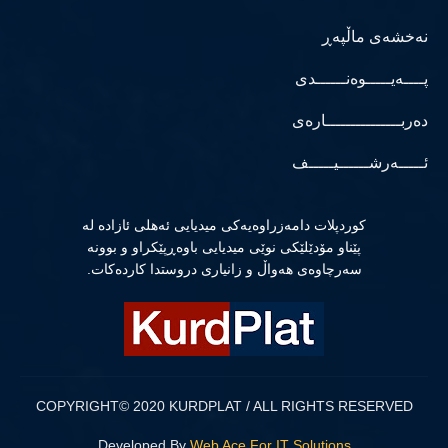
نەخشەی ماڵپەڕ
پــــەیـــــوەنــــــدی
دەربـــــــــــــــارەی
ئـــــەرشــــــیـــــف
كوردپلات دامەزراوەیەكی میدیایی ئەهلی ئازادە لە
پێناو مۆدێلێكی نوێی میدیایی باوەڕپێكراو و بوونە
سەرچاوەی هەواڵ و زانیاری دروستدا كاردەكات.
COPYRIGHT© 2020 KURDPLAT / ALL RIGHTS RESERVED
Developed By
Web Ace For IT Solutions