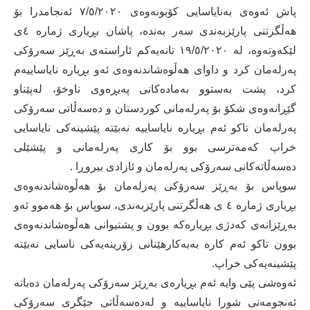
پاش ئەوەی بەنایاسایی کۆبونەوەی ٧/٥/٢٠٢٠ ئەنجامدرا بۆ
ھەڵگرتنی پارێزبەندی سەر بەندە، پاشان بڕیاری ژمارە ٤ی
لێکەوتەوە، لە ١٩/٥/٢٠٢٠ تانەیەکم ئاراستەی بەڕێز سەرۆکی
پەرلەمان کرد و داوای ھەڵوەشاندنەوەی ئەو بڕیارە نایاساییەم
کرد، پشت بەستوو بەمادەکانی پەیڕەوی ناوخۆ، لەپێناو
گێڕانەوەی شکۆ بۆ پەرلەمانی کوردستان و دەسەڵاتی سەرۆکی
پەرلەمان تاکو ئەم بڕیارە نایاساییە نەبێتە پێشینەکی نایاسایی
خراپ کەمەترسی بوو بۆ کاری پەرلەمانی و پێشێلی
دەسەڵاتەکانی سەرۆکی پەرلەمان و ئازادی بیروڕا .
سوپاس بۆ بەڕێز سەرۆکی پەرلەمان بۆ ھەڵوەشاندنەوەی
بڕیاری ژمارە ٤ ی ھەڵگرتنی پارێزبەندی، سوپاس بۆ ھەموو ئەو
بەڕێزانەی کەدژی بڕیارەکە بوون و پشتیوانی ھەڵوەشاندنەوەی
بوون تاکو ئەم کارە بەبەکارھێنانی زۆرینەیەکی ناسایی نەبێتە
پێشینەیەکی خراپ.
ئەوەشی پێی وایە ئەم بڕیارەی بەڕێز سەرۆکی پەرلەمان دەباتە
ئەنجومەنی شورا نایاساییە و لەدەسەڵاتی جێگری سەرۆکی