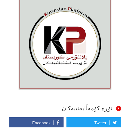
تۆڕە کۆمەڵایەتییەکان