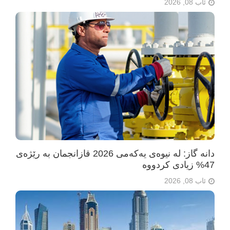
ئاب 08, 2026
دانە گاز: لە نیوەی یەکەمی 2026 قازانجمان بە رێژەی
47% زیادی کردووە
ئاب 08, 2026