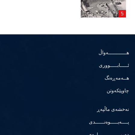
هــــــــــــەواڵ
ئـــــابـــــووری
هــەمەڕەنگ
چاوپێکەوتن
نەخشەی ماڵپەڕ
پــــەیـــــوەنــــــدی
دەربـــــــــــــــارەی