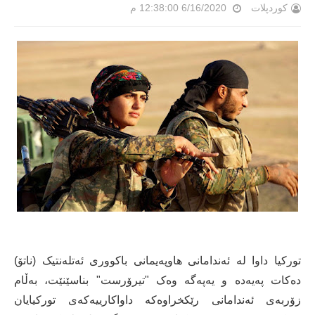
کوردپلات
6/16/2020 12:38:00 م
تورکیا داوا لە ئەندامانی هاوپەیمانی باکووری ئەتلەنتیک (ناتۆ)
دەکات پەیەدە و یەپەگە وەک "تیرۆرست" بناسێنێت، بەڵام
زۆربەی ئەندامانی رێکخراوەکە داواکارییەکەی تورکیایان