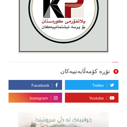
تۆڕە کۆمەڵایەتییەکان