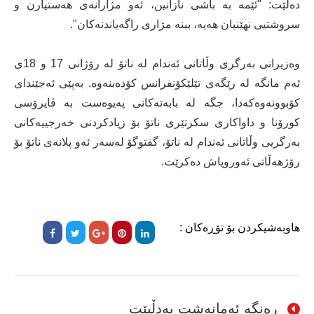
دەڵێت: "ئێمە بە باشی نازانین، ئەو مژارانەی هەستیارن و
سروشتیی نهێنیان هەیە، ببنە مژاری راگەیاندنەکان".
وەزیرانی بەرگری وڵاتانی ئەندام لە ناتۆ لە رۆژانی 17 و 18ی
ئەم مانگە لە رێگەی تێلێکۆنفرانس کۆدەبنەوە. بەپێی ئەجێندای
کۆبوونەوەکەدا، جگە لە بابەتەکانی پەیوەست بە ڤایرۆسی
کورۆنا و داواکاری سکرتێری ناتۆ بۆ زیادکردنی خەرجییەکانی
بەرگریی وڵاتانی ئەندام لە ناتۆ، گفتوگۆ لەسەر ئەو پلانەی ناتۆ بۆ
رۆژهەڵاتی ئەوروپاش دەکرێت.
هاوبەشیکردن بۆ تۆڕەکان :
ڕەنگە ئەمانەشت بەدڵبێت