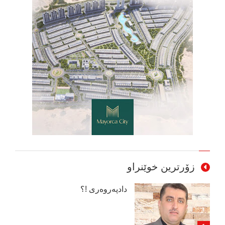
زۆرترین خوێنراو
دادپەروەری !؟