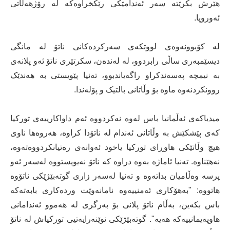
هێرش بکرێتە سەر ئەندامێکی رێکخراوەکە لە رۆژهەڵاتی
ئەوروپا.
لە کۆبوونەوەی لووتکەی سەرکردەکانی ناتۆ لە مانگی
دیسێمبەری ساڵی رابردوو، لە لەندەن، سکرتێری ناتۆ ئەو پلانەی
بە نیمچە پەسەندکراو راگەیاندبوو، تەنیا پێویستی بە هەندێک
روونکردنەوە ماوە بۆ وڵاتانی بالتیک و پۆلەندا.
میدیاکەی ئەڵمانیا باس لەوە نەکردووە ئەم داواکارییەی تورکیا
کەی پێشکێش بە وڵاتانی ئەندام لە ناتۆدا کراوە، هەروەها ناوی
هیچ وڵاتێکی هاوڕای تورکیا یاخود ئەوانەی رەتیانکردووەتەوە،
نەهێناوە. تەنیا ئاماژە بەوە دراوە کە ناتۆ نەیویستووە لەسەر ئەو
پرسە وەڵامیان بداتەوە و تەنیا لەسەر زاری گوتەبێژێکی ناتۆوە
هاتووە: "بەهۆکاری ئەمنییەوە نامانەوێت وردەکاری بابەتەکە
باس بکەین، بەڵام ناتۆ پلانی بۆ بەرگری لە هەموو ئەندامانی
هاوپەیمانییەکە هەیە". گوتەبێژێکی نوێنەرایەتیی تورکیاش لە ناتۆ