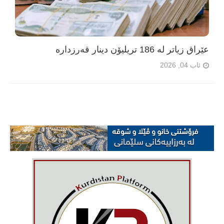
عێراق زیاتر لە 186 تریلیۆن دینار قەرزدارە
ئاب 04, 2026