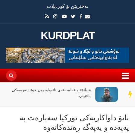
بەخێربێن بۆ کوردپلات
KURDPLAT
«پیانۆ» و فەلسەفەی ناتەواوبوون خوێندنەوەیەکی
سەر
باختینی
دێڕ
ناتۆ داواکاریەكی تورکیا سەبارەت بە
پەیەدە و یەپەگە رەتدەکاتەوە