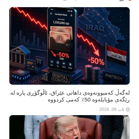
لەگەڵ کەمبوونەوەی داهاتی عێراق، ئاڵوگۆڕی پارە لە
رێگەی مۆبایلەوە 50٪ کەمی کردووە
ئاب 06, 2026