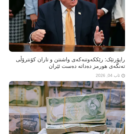
راپۆرتێک: رێککەوتنەکەی واشنتن و تاران کۆنترۆڵی
تەنگەی هورمز دەداتە دەست ئێران
ئاب 04, 2026