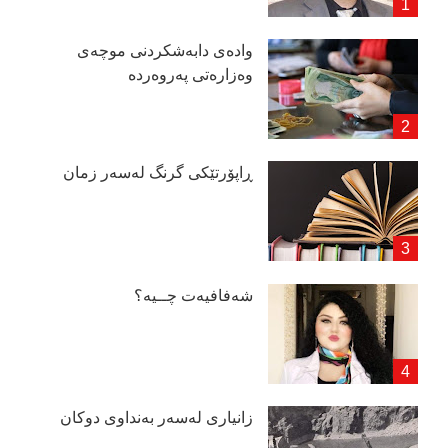
وادەی دابەشكردنی موچەی
وەزارەتی پەروەردە
ڕاپۆرتێكی گرنگ لەسەر زمان
شەفافیەت چــیە؟
زانیاری لەسەر بەنداوی دوكان