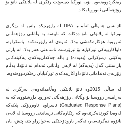
رەتکردووەتەوە، بۆیە تورکیا دەیەوێت رێگری لە پلانێکی ناتۆ بۆ
رۆژهەڵاتی ئەوروپا بکات.
ئاژانسی هەواڵی ئەڵمانیا DPA لە راپۆرتێکدا باس لە رێگری
تورکیا لە پلانێکی ناتۆ دەکات کە تایبەتە بە وڵاتانی رۆژهەڵاتی
ئەوروپا. هۆکارەکەشی وەک ئەوەی لە راپۆرتەکەدا باسکراوە،
داواکارییەکی تورکیایە بۆ تیرۆرست ناساندنی هەر یەک لە پارتی
یەکێتی دیموکراتی (پەیەدە) و باڵە چەکدارییەکەی یەکینەکانی
پاراستنی گەل (یەپەگە) لە لایەن وڵاتانی ئەندام لە ناتۆدا. بەڵام
زۆربەی ئەندامانی ناتۆ داواکارییەکەی تورکیایان رەتکردووەتەوە.
لە ساڵی 2015وە ناتۆ پلانێکی وەڵامدانەوەی بەرگری لە
بەرامبەر رووسیا بۆ وڵاتانی رۆژهەڵاتی ئەوروپا داڕشتووە، کە بە
(Graduated Response Plans) ناسراوە. ناوەڕۆکی پلانەکە
لەوەدا کورتدەکرێتەوە کە رێکارەکانی ترساندنی رووسیا لە لایەن
ناتۆوە دەگرێنەبەر، ئەگەر بارودۆخێکی نەخوازراو بێتە پێش، یان