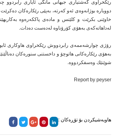
رێكخراوی گه‌شتیاری جیهانی مانگی ئایاری رابردوو چه‌ند
دووباره‌ بوژانه‌وه‌ی ئه‌و كه‌رته‌، به‌پێی رێكاره‌كان ده‌كر
له‌داهاته‌كه‌ی به‌هۆی كۆرۆناوه‌ له‌ده‌ست ده‌دات.
رۆژی چوارشه‌ممه‌ی رابردووش رێكخراوی هاوكاری ئابووری
به‌هۆی رێكاره‌كانی هاتوچۆ و داخستنی سنوره‌كان ده‌ناڵێنێت،
شوێنێك وه‌سفكردووه‌.
Report by peyser
هاوبەشیکردن بۆ تۆڕەکان :