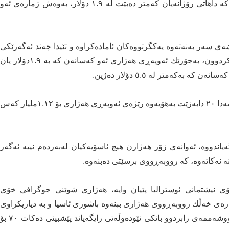
ئه‌وه‌ی ٣٩٥ ملیۆن كه‌س له‌جیهاندا ببنه‌ ئه‌وپه‌ڕی هه‌ژار كه‌ داهاتی رۆژانه‌یان كه‌متر ده‌بێت له‌ ١.٩ دۆلار، به‌وه‌ش ژماره‌ی ئه‌و
ه‌ی سه‌ر به‌نه‌ته‌وه‌ یه‌كگرتووه‌كان ئاماده‌كراوه‌ و تێیدا چه‌ند ئه‌گه‌رێكی
دیاریكردووه‌ بۆ هێڵی هه‌ژاری كه‌ بانكی نێوده‌وڵه‌تی دیاریكردوون، به‌جۆرێك ئه‌وپه‌ڕی هه‌ژاری ئه‌و كه‌سانه‌ن كه‌ به‌ ١.٩دۆلار یان
‌ به‌كه‌متر له‌ ٥.٥ دۆلار ده‌ژین.
خراپترین سیناریۆ ئه‌وه‌یه‌ كه‌ داهاتی تاكه‌كه‌س به‌رێژه‌ی سەدا ٢٠ دابه‌زێت به‌هۆیه‌وه‌ رێژه‌ی ئه‌وپه‌ڕی هه‌ژاری بۆ ١,١٢ملیار كه‌س
یاندووه،‌ ئه‌وانه‌ی زۆر هه‌ژارن هیچ ئاسۆیه‌كیان له‌به‌رده‌م نییه‌ ئه‌گه‌ر
ه‌كاته‌وه‌، كه‌ رووبه‌ڕووی برسێتی ‌ده‌بنه‌وه‌.
انكۆی نیشتمانی ئوسترالیا پێیان وایه، هه‌ژاری شوێنی جوگرافی خۆی
ه‌ی خه‌ڵك رووبه‌ڕووی هه‌ژاری ببنه‌وه‌ باشوری ئاسیا و به‌ دیاریكراوی
هندستان و پاشان ناوچه‌ی ئه‌فریقیا و باشوری بیابانن، دووشه‌ممه‌ی رابردوو بانكی نێوده‌وڵه‌تی رایگه‌یاند پێشبینی ده‌كات ٧٠ بۆ