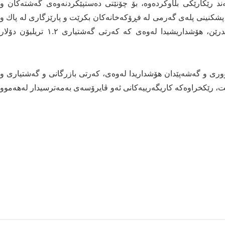
 رێكارێكی بڵاوكرده‌وه،‌ بۆ چۆنێتی ده‌ستپێكردنه‌وه‌ی گه‌شته‌كان و
ێت پشكنینی پله‌ی گه‌رمی له‌ فڕۆكه‌خانه‌كان بكرێت و پارێزگاری له‌ پاك و
خاوێنی بكرێت و كلێنس و ماده‌ی پاککەرەوە به‌كاربهێندرێن، هۆشداریشیدا له‌وه‌ی كه‌ كه‌رتی گه‌شتیاری ١.٢ تریلیۆن دۆلار
 و گه‌شه‌پێدان هۆشداریدا له‌وه‌ی، كه‌رتی بازرگانی و گه‌شتیاری و
 رێكخراوه‌كه‌ كاریگه‌رییه‌كانی ئه‌و ڤایرۆسه‌ی به‌مه‌ترسیدار له‌هه‌موو