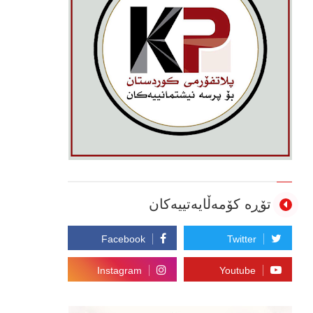
تۆڕە کۆمەڵایەتییەکان