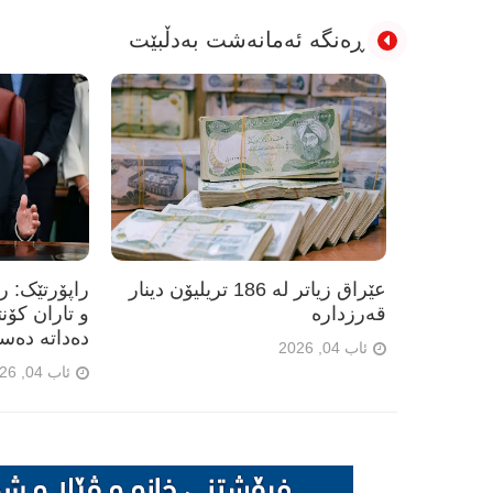
ڕەنگە ئەمانەشت بەدڵبێت
عێراق زیاتر لە 186 تریلیۆن دینار
راپۆرتێک: 
قەرزدارە
و تاران کۆن
دەداتە دەس
ئاب 04, 2026
ئاب 04, 2026