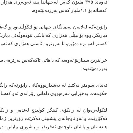
كه‌سانه‌ بۆ ١.١ملیار كه‌س به‌رزده‌بێته‌وه‌.
راپۆرته‌كه‌ له‌لایه‌ن په‌یمانگای جیهانی بۆ لێكۆڵینه‌وه‌ و گه‌ش
كه‌متر له‌و بڕه‌ ده‌ژین‌، تا به‌رزترین ئاستی هه‌ژاری كه‌ ئه‌و كه‌سانه‌ن كه
به‌رزده‌بێته‌وه‌.
ئه‌ندی سومنر یه‌كێك له ‌به‌شداربووه‌كانی راپۆرته‌كه‌ رایگه‌
حكومه‌ت به‌خێرایی قه‌ره‌بووی داهاتی رۆژانه‌ی ئه‌و كه‌سانه‌ ن
لێكۆڵه‌ره‌وان له‌ زانكۆی كینگز كولیدج له‌نده‌ن و ز
ده‌گۆڕێت، و ئه‌و ناوچانه‌ی پێشبینی ده‌كرێت زۆرترین ژمار