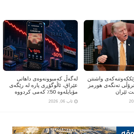
رێککەوتنەکەی واشنتن
لەگەڵ کەمبوونەوەی داهاتی
ترۆڵی تەنگەی هورمز
عێراق، ئاڵوگۆڕی پارە لە رێگەی
ت ئێران
مۆبایلەوە 50٪ کەمی کردووە
ئاب 06, 2026