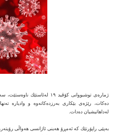
ژماره‌ی توشبووانی كۆڤید ١٩ له‌ئ
ده‌كات، رێژه‌ی بێكاری به‌رزده‌كاته‌وه‌ و وادیاره‌ ته‌نه
له‌داهاتیشیان ده‌دات.
به‌پێی راپۆرتێك كه‌ ئه‌مڕۆ هه‌ینی ئاژانسی هه‌واڵی رۆیته‌رز 