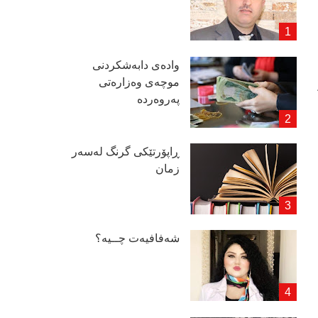
وادەی دابەشكردنی
موچەی وەزارەتی
پەروەردە
ڕاپۆرتێكی گرنگ لەسەر
زمان
شەفافیەت چــیە؟