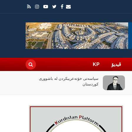
ڤیدیۆ
KP
چۆن فیلمی (ئۆدیسە)ی کریستۆفەر نۆلان
بووبە ڕووداوێکی جیهانی؟