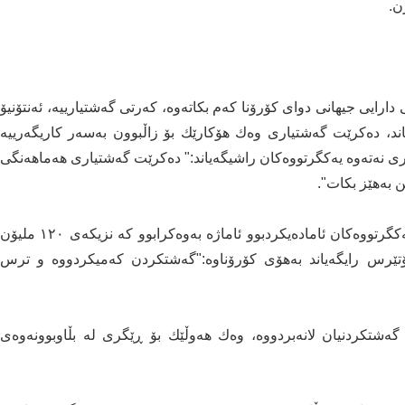
ی دارایی جیهانی دوای كۆرۆنا كه‌م بكاته‌وه‌، كه‌رتی گه‌شتیارییه‌، ئه‌نتۆنیۆ
د، ده‌كرێت گه‌شتیاری وه‌ك هۆكارێك بۆ زاڵبوون به‌سه‌ر كاریگه‌رییه‌
ی نه‌ته‌وه یه‌كگرتووه‌كان راشیگه‌یاند:" ده‌كرێت گه‌شتیاری هه‌ما‌هه‌نگی
ن به‌هێز بكات".
پێشتر له‌ راپۆرتێكدا كه‌ باڵی گه‌شتیاری سه‌ر به‌نه‌ته‌وه ‌یه‌كگرتووه‌كان ئاماده‌یكردبوو ئاماژه‌ به‌وه‌كرابوو كه‌ نزیكه‌ی ١٢٠ ملیۆن
ۆتێرس رایگه‌یاند به‌هۆی كۆرۆناوه‌:"گه‌شتكردن كه‌میكردووه‌ و ترس
‌شتكردنیان لانه‌بردووه‌، وه‌ك هه‌وڵێك بۆ ڕێگری له‌ بڵاوبوونه‌وه‌ی