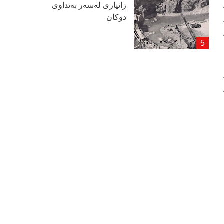
زانیاری لەسەر بەنداوی
دوكان