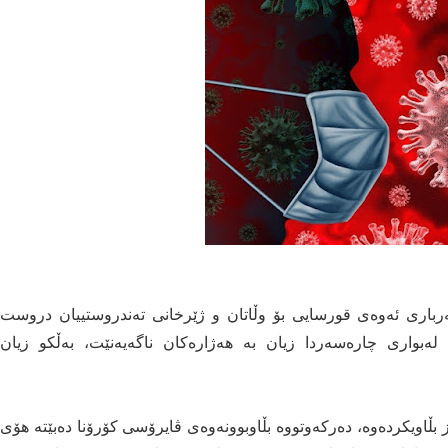
استێك ناوه‌ستێت، سه‌رباری ئه‌وه‌ی قورسایی بۆ وڵاتان و ژێرخانی ته‌ندروستییان دروست
ا له‌بواری چاره‌سه‌ردا زیان به‌ هه‌ژاره‌كان ناگه‌یه‌نێت، به‌ڵكو زیان
بڵاویكرده‌وه،‌ ده‌ركه‌وتووه‌ بڵاوبوونه‌وه‌ی ڤایرۆسی كۆرۆنا ده‌بێته‌ هۆی