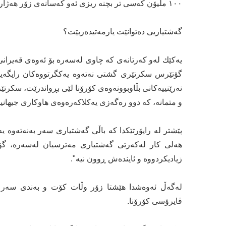
١٠٠ ملیۆن كه‌سی تر بچنه‌ ریزی ئه‌و كه‌سانه‌ی زۆر هه‌ژارن.
گه‌شتیاریی ده‌توانێت یارمه‌تیده‌ربێت؟
یه‌كێك له‌و كه‌رتانه‌ی كه‌ چاوی له‌سه‌ره‌ بۆ ئه‌وه‌ی قه‌یران
گۆتێرس سكرتێری گشتی نه‌ته‌وه ‌یه‌كگرتووه‌كان رایگه‌یان
نه‌رێنییه‌كانی بڵاوبوونه‌وه‌ی كۆرۆنا لێی بڕواندرێت، سكرتێر
و متمانه، كه‌ دوو ره‌گه‌زی یه‌كلاكه‌ره‌وه‌ی هاوكاری جیهانی
هه‌لی كار له‌كه‌رتی گه‌شتیاری مه‌ترسیان له‌سه‌ره‌، گ
زیادیكردووه‌ و ئاینده‌ش ڕوون نیه‌".
له‌گه‌ڵ ئه‌وه‌شدا هێشتا زۆر وڵات كۆت و به‌ندی سه‌ر گه
ڤایرۆسی كۆرۆنا.