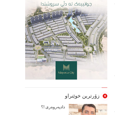
زۆرترین خوێنراو
دادپەروەری !؟