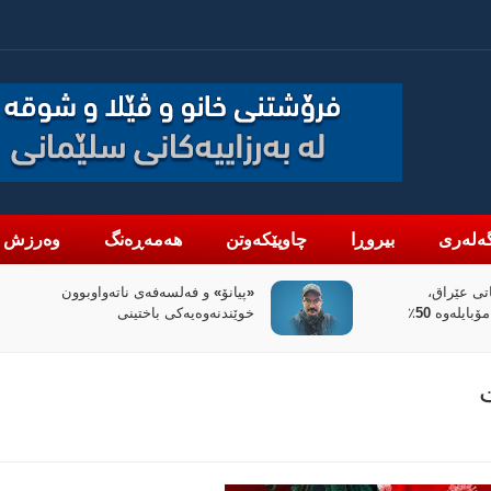
ەلەری
بیروڕا
چاوپێکەوتن
هەمەڕەنگ
وەرزش
واوبوون
سیاسەتی خۆتەعریبکردن لە باشووری
کوردستان