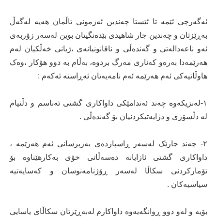
ئەگەرچی ئێمە تا ئێستا چەندین ئەزمونی تاڵمان هەیە لەگەڵ
بەڕێزتان و چەندین جار شاهیدی بێدەنگیتان بوین لەسەر زۆربەی
ئەو ناعەدالەتی و گەندەڵی و ناقانونیانەی ،ژیانی خەڵکیان لەم
هەرێمەدا بەرەو کەناری مەرگ بردوە، بەڵام بە دوو هۆکار ،وەک
هاوڵاتیەکی ئەم هەرێمە ئەم نامەیەتان ئەڕاستە ئەکەم :
١-لەنزیکەوە چەند ئەندامێکی داواکاری گشتی ئەناسم و دڵنیام
لە دڵسۆزی و دژایەتیکردنیان بۆ گەندەڵی .
٢- چەند جارێک لەسەر ڕاسپاردەی بەرپرسانی ئەم هەرێمە ،
داواکاری گشتی ئازایانە دەسەڵاتی خۆی بەکارهێناوە بۆ
تۆمارکردنی سکاڵا لەسەر ڕۆژنامەنوسان و کەسایەتیە
سیاسیەکان .
بۆیە و لەو دوو ڕوانگەیەوە داواکارم لەبەڕێزتان سکاڵای یاسایی