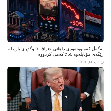
لەگەڵ کەمبوونەوەی داهاتی عێراق، ئاڵوگۆڕی پارە لە
رێگەی مۆبایلەوە 50٪ کەمی کردووە
ئاب 06, 2026