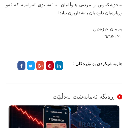
نەخۆشکەوتن و مردنی هاوڵاتیان لە ئەستۆی ئەوانەیە کە ئەو
بڕیارەیان داوە یان بەشداربون تیایدا .
پەیمان عیزەدین
٦/٦/٢٠٢٠
هاوبەشیکردن بۆ تۆڕەکان :
ڕەنگە ئەمانەشت بەدڵبێت