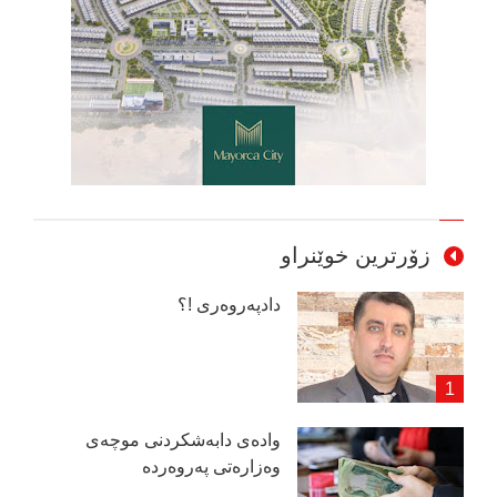
زۆرترین خوێنراو
دادپەروەری !؟
وادەی دابەشكردنی موچەی
وەزارەتی پەروەردە