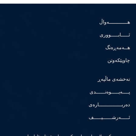
هــــــــــــەواڵ
ئـــــابـــــووری
هــەمەڕەنگ
چاوپێکەوتن
نەخشەی ماڵپەڕ
پــــەیـــــوەنــــــدی
دەربـــــــــــــــارەی
ئـــــەرشــــــیـــــف