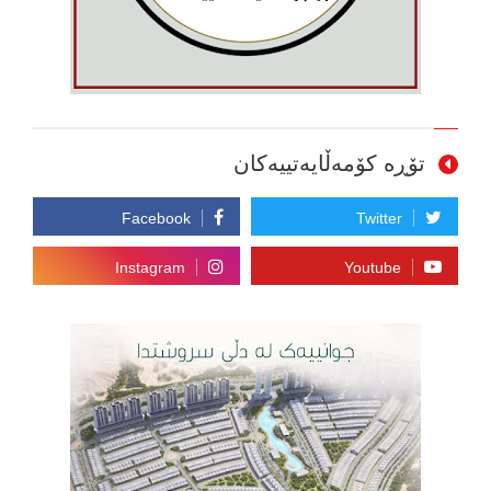
تۆڕە کۆمەڵایەتییەکان