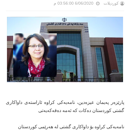
کوردپلات
6/06/2020 03:56:00 م
پارێزەر پەیمان عیزەدین، نامەیەكی كراوە ئاراستەی داواكاری
گشتی كوردستان دەكات كە ئەمە دەقەكەیەتی
نامەیەکی کراوە بۆ داواکاری گشتی لە هەرێمی کوردستان