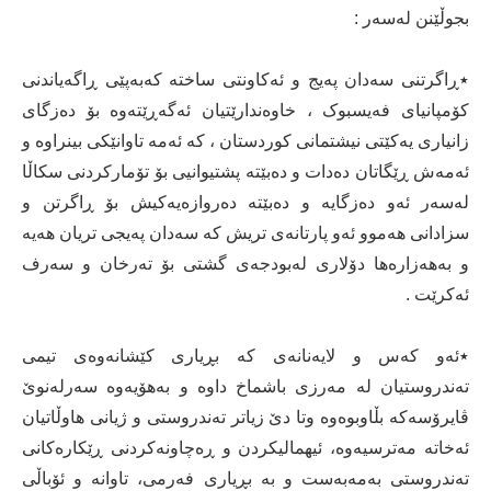
بجوڵێنن لەسەر :
٭ڕاگرتنی سەدان پەیج و ئەکاونتی ساختە کەبەپێی ڕاگەیاندنی
کۆمپانیای فەیسبوک ، خاوەندارێتیان ئەگەڕێتەوە بۆ دەزگای
زانیاری یەکێتی نیشتمانی کوردستان ، کە ئەمە تاوانێکی بینراوە و
ئەمەش ڕێگاتان دەدات و دەبێتە پشتیوانیی بۆ تۆمارکردنی سکاڵا
لەسەر ئەو دەزگایە و دەبێتە دەروازەیەکیش بۆ ڕاگرتن و
سزادانی هەموو ئەو پارتانەی تریش کە سەدان پەیجی تریان هەیە
و بەهەزارەها دۆلاری لەبودجەی گشتی بۆ تەرخان و سەرف
ئەکرێت .
٭ئەو کەس و لایەنانەی کە بڕیاری کێشانەوەی تیمی
تەندروستیان لە مەرزی باشماخ داوە و بەهۆیەوە سەرلەنوێ
ڤایرۆسەکە بڵاوبوەوە وتا دێ زیاتر تەندروستی و ژیانی هاوڵاتیان
ئەخاتە مەترسیەوە، ئیهمالیکردن و ڕەچاونەکردنی ڕێکارەکانی
تەندروستی بەمەبەست و بە بڕیاری فەرمی، تاوانە و ئۆباڵی