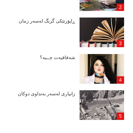
ڕاپۆرتێكی گرنگ لەسەر زمان
شەفافیەت چــیە؟
زانیاری لەسەر بەنداوی دوكان