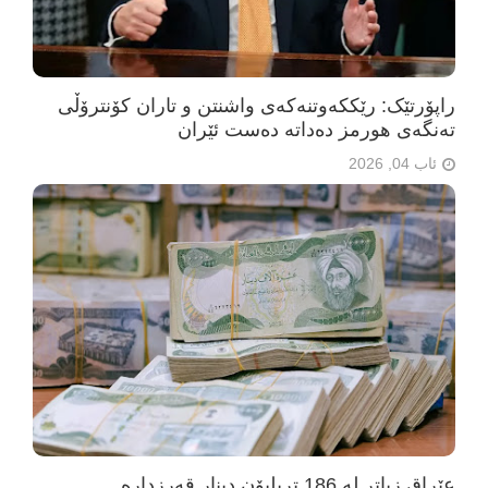
راپۆرتێک: رێککەوتنەکەی واشنتن و تاران کۆنترۆڵی
تەنگەی هورمز دەداتە دەست ئێران
ئاب 04, 2026
عێراق زیاتر لە 186 تریلیۆن دینار قەرزدارە