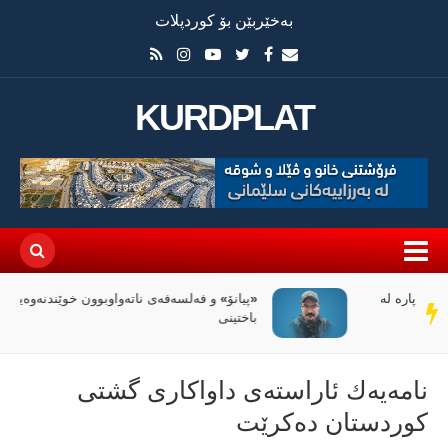
بەخێربێن بۆ کوردپلات
KURDPLAT
«پیانۆ» و فەلسەفەی ناتەواوبوون خوێندنەوەیەکی
سەر
باختینی
دێڕ
نامەیەك ئاراستەی داواكاری گشتی
كوردستان دەكرێت