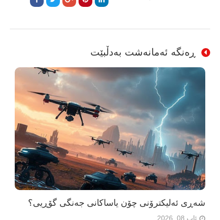
ڕەنگە ئەمانەشت بەدڵبێت
شەڕی ئەلیکترۆنی چۆن یاساکانی جەنگی گۆڕیی؟
ئاب 08, 2026