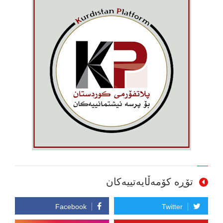
تۆڕە کۆمەڵایەتییەکان