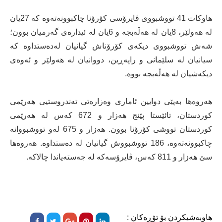
هاوکات 41 تووشبووی ڤایرۆسی کۆرۆنا چاکبوونەتەوە کە 27یان
لە هەولێر، 8یان لە هەڵەبجە و 6یان لە ئیدارەی گەرمیان بوون؛
شەش تووشبووی دیکەی کۆرۆناش گیانیان لەدەستداوە کە
سیانیان لە سلێمانی و راپەڕین، دووانیان لە هەولێر و ئەوەی
دیکەشیان لە هەڵەبجە بووە.
هەروەها بەپێی دوایین ئاماری وەزارەتی تەندروستیی هەرێمی
کوردستان، تائێستا پێنج هەزار و 672 کەس لە هەرێمی
کوردستان تووشی کۆرۆنا بوون. هەزار و 675 لەو تووشبووانە
چاکبوونەتەوە، 186 تووشبووش گیانیان لە دەستداوە. هەروەها
سێ هەزار و 811 کەس، ڤایرۆسەکە لە جەستەیاندا چالاکە.
هاوبەشیکردن بۆ تۆڕەکان :