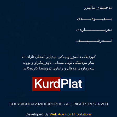
نەخشەی ماڵپەڕ
پــــەیـــــوەنــــــدی
دەربـــــــــــــــارەی
ئـــــەرشــــــیـــــف
كوردپلات دامەزراوەیەكی میدیایی ئەهلی ئازادە لە
پێناو مۆدێلێكی نوێی میدیایی باوەڕپێكراو و بوونە
سەرچاوەی هەواڵ و زانیاری دروستدا كاردەكات.
COPYRIGHT© 2020 KURDPLAT / ALL RIGHTS RESERVED
Developed By
Web Ace For IT Solutions