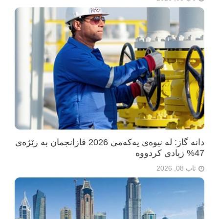
دانە گاز: لە نیوەی یەکەمی 2026 قازانجمان بە رێژەی
47% زیادی کردووە
ئاب 08, 2026