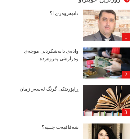
دادپەروەری !؟
وادەی دابەشكردنی موچەی
وەزارەتی پەروەردە
ڕاپۆرتێكی گرنگ لەسەر زمان
شەفافیەت چــیە؟