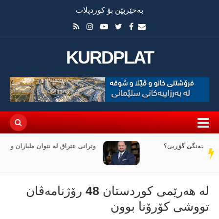
بەخێربێن بۆ کوردپلات
KURDPLAT
وێرانی عێراق لە نێوان ملیاران و ئاگردا
سەر
دێڕ
لە هەرێمی کوردستان 48 رۆژنامەڤان
تووشی کۆرۆنا بوون