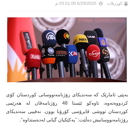
کوردپلات
6/29/2020 03:51:00 م
بەپێی ئامارێک کە سەندیکای رۆژنامەنووسانی کوردستان کۆی
کردووەتەوە، تاوەکو ئێستا 48 رۆژنامەڤان لە هەرێمی
کوردستان تووشی ڤایرۆسی کۆرۆنا بوون. نەقیبی سەندیکای
رۆژنامەنووسانیش دەڵێت: "یەکێکیان گیانی لەدەستداوە".