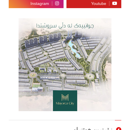
زۆرترین خوێنراو