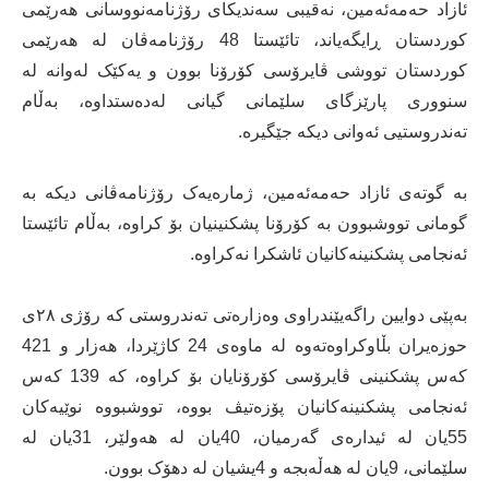
ئازاد حەمەئەمین، نەقیبی سەندیکای رۆژنامەنووسانی هەرێمی
کوردستان ڕایگەیاند، تائێستا 48 رۆژنامەڤان لە هەرێمی
کوردستان تووشی ڤایرۆسی کۆرۆنا بوون و یەکێک لەوانە لە
سنووری پارێزگای سلێمانی گیانی لەدەستداوە، بەڵام
تەندروستیی ئەوانی دیکە جێگیرە.
بە گوتەی ئازاد حەمەئەمین، ژمارەیەک رۆژنامەڤانی دیکە بە
گومانی تووشبوون بە کۆرۆنا پشکنینیان بۆ کراوە، بەڵام تائێستا
ئەنجامی پشکنینەکانیان ئاشکرا نەکراوە.
بەپێی دوایین راگەیێندراوی وەزارەتی تەندروستی کە رۆژی ٢٨ی
حوزەیران بڵاوکراوەتەوە لە ماوەی 24 کاژێردا، هەزار و 421
کەس پشکنینی ڤایرۆسی کۆرۆنایان بۆ کراوە، کە 139 کەس
ئەنجامی پشکنینەکانیان پۆزەتیڤ بووە، تووشبووە نوێیەکان
55یان لە ئیدارەی گەرمیان، 40یان لە هەولێر، 31یان لە
سلێمانی، 9یان لە هەڵەبجە و 4یشیان لە دهۆک بوون.