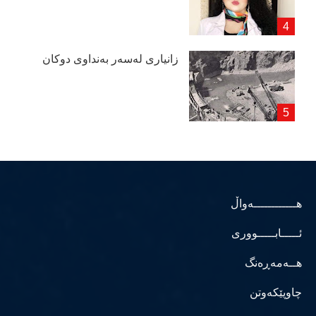
زانیاری لەسەر بەنداوی دوكان
هــــــــــــەواڵ
ئـــــابـــــووری
هــەمەڕەنگ
چاوپێکەوتن