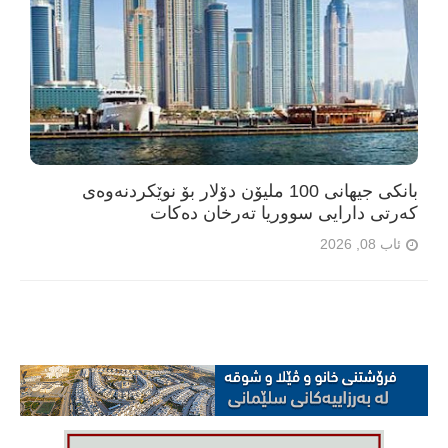
بانکی جیهانی 100 ملیۆن دۆلار بۆ نوێکردنەوەی
کەرتی دارایی سووریا تەرخان دەکات
ئاب 08, 2026