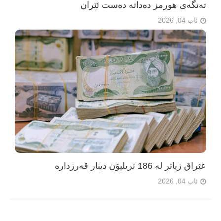
تەنگەی هورمز دەداتە دەست ئێران
ئاب 04, 2026
عێراق زیاتر لە 186 تریلیۆن دینار قەرزدارە
ئاب 04, 2026