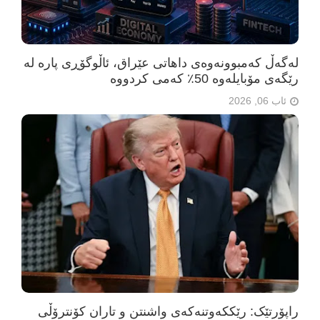
لەگەڵ کەمبوونەوەی داهاتی عێراق، ئاڵوگۆڕی پارە لە
رێگەی مۆبایلەوە 50٪ کەمی کردووە
ئاب 06, 2026
راپۆرتێک: رێککەوتنەکەی واشنتن و تاران کۆنترۆڵی