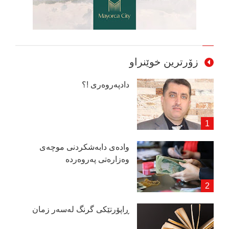
زۆرترین خوێنراو
دادپەروەری !؟
وادەی دابەشكردنی موچەی
وەزارەتی پەروەردە
ڕاپۆرتێكی گرنگ لەسەر زمان