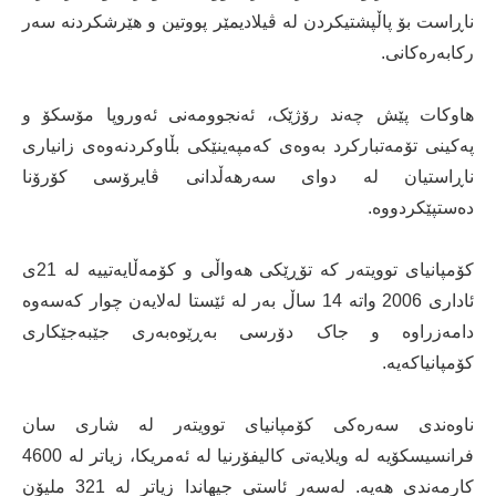
ناڕاست بۆ پاڵپشتیکردن لە ڤیلادیمێر پووتین و هێرشکردنە سەر
رکابەرەکانی.
هاوکات پێش چەند رۆژێک، ئەنجوومەنی ئەوروپا مۆسکۆ و
پەکینی تۆمەتبارکرد بەوەی کەمپەینێکی بڵاوکردنەوەی زانیاری
ناڕاستیان لە دوای سەرهەڵدانی ڤایرۆسی کۆرۆنا
دەستپێکردووە.
کۆمپانیای توویتەر کە تۆڕێکی هەواڵی و کۆمەڵایەتییە لە 21ی
ئاداری 2006 واتە 14 ساڵ بەر لە ئێستا لەلایەن چوار کەسەوە
دامەزراوە و جاک دۆرسی بەڕێوەبەری جێبەجێکاری
کۆمپانیاکەیە.
ناوەندی سەرەکی کۆمپانیای توویتەر لە شاری سان
فرانسیسکۆیە لە ویلایەتی کالیفۆرنیا لە ئەمریکا، زیاتر لە 4600
کارمەندی هەیە. لەسەر ئاستی جیهاندا زیاتر لە 321 ملیۆن