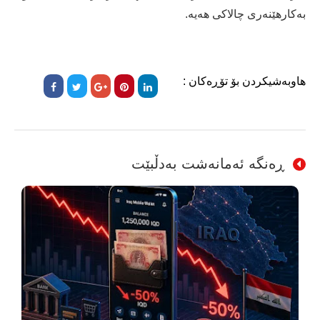
بەکارهێنەری چالاکی هەیە.
هاوبەشیکردن بۆ تۆڕەکان :
ڕەنگە ئەمانەشت بەدڵبێت