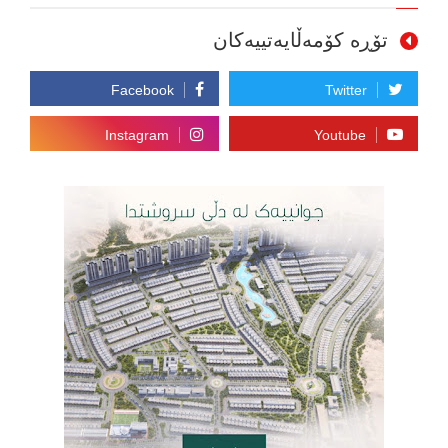
تۆڕە کۆمەڵایەتییەکان