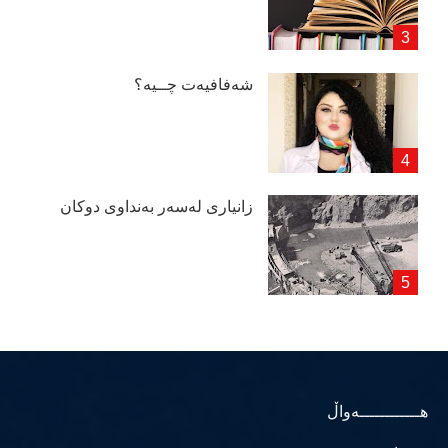
شەفافیەت چــیە؟
زانیاری لەسەر بەنداوی دوكان
هــــــــــــەواڵ