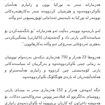
هەژمارانە سەر بە تورکیا بوون و زانیاری هەڵەیان
بڵاوکردووەتەوە و هێرشیان کردووەتە سەر بەکارهێنەرەکانی
توویتەر لە تورکیا بە تایبەتیش ئەندامانی ئۆپۆزیسیۆنی ئەو وڵاتە.
لەو بارەیەوە توویتەر دەڵێت ئەو هەژمارانە "بۆ بانگەشەکردن بۆ
سیاسەتەکانی پارتی داد و گەشەپێدان (ئاکپارتی) پشتگیریکردنی
بەهێزی ئەردۆغانی سەرۆکی ئەو وڵاتە بەکارهاتوون."
هەروەها 23 هەزار و 750 هەژماری دیکەش بەردەوام توویتیان
بە زمانی چینی بڵاوکردووەتەوە و بەرگرییان لە سیاسەتەکانی
پارتی کۆمەنیستی چین کردووە و زانیاری هەڵبەستراو و
هەڵخەڵتێنەریان لە بارەی هۆنگکۆنگ بڵاوکردووەتەوە.
جگە لەوەش، هەزار و 152 هەژماری سەر بە میدیای پارتی
رووسیای یەکگرتوو کە ڤیلادمیر پووتین سەرۆکایەتیی دەکات، بۆ
هەمیشە داخراون کە کاریان بریتیبووە لە بڵاوکردنەوەی زانیاری