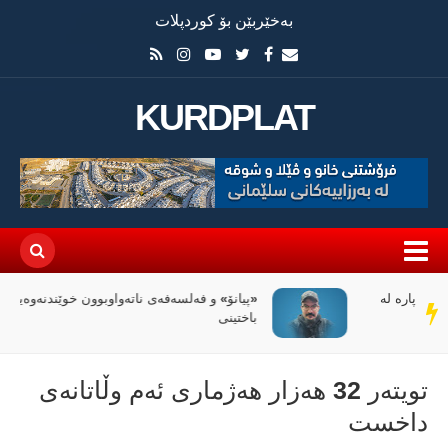
بەخێربێن بۆ کوردپلات
KURDPLAT
«پیانۆ» و فەلسەفەی ناتەواوبوون خوێندنەوەیەکی
سەر
باختینی
دێڕ
تویتەر 32 هەزار هەژماری ئەم وڵاتانەی
داخست