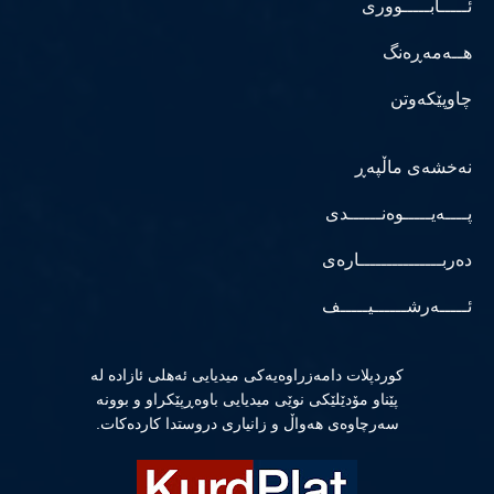
ئـــــابـــــووری
هــەمەڕەنگ
چاوپێکەوتن
نەخشەی ماڵپەڕ
پــــەیـــــوەنــــــدی
دەربـــــــــــــــارەی
ئـــــەرشــــــیـــــف
كوردپلات دامەزراوەیەكی میدیایی ئەهلی ئازادە لە
پێناو مۆدێلێكی نوێی میدیایی باوەڕپێكراو و بوونە
سەرچاوەی هەواڵ و زانیاری دروستدا كاردەكات.