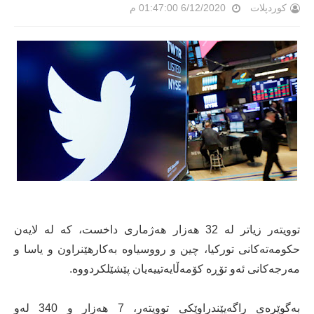
کوردپلات
6/12/2020 01:47:00 م
توویتەر زیاتر لە 32 هەزار هەژماری داخست، کە لە لایەن
حکومەتەکانی تورکیا، چین و رووسیاوە بەکارهێنراون و یاسا و
مەرجەکانی ئەو تۆڕە کۆمەڵایەتییەیان پێشێلکردووە.
بەگوێرەی راگەیێندراوێکی توویتەر، 7 هەزار و 340 لەو