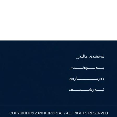
نەخشەی ماڵپەڕ
پــــەیـــــوەنــــــدی
دەربـــــــــــــــارەی
ئـــــەرشــــــیـــــف
COPYRIGHT© 2020 KURDPLAT / ALL RIGHTS RESERVED