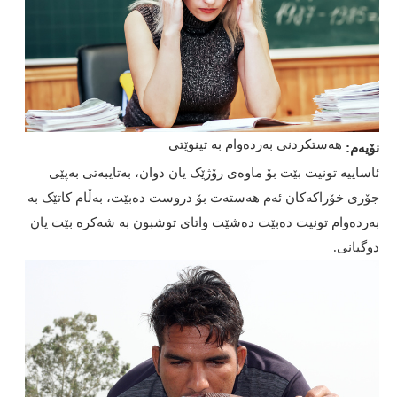
هەستکردنی بەردەوام بە تینوێتی
نۆیەم:
ئاساییە تونیت بێت بۆ ماوەی رۆژێک یان دوان، بەتایبەتی بەپێی
جۆری خۆراکەکان ئەم هەستەت بۆ دروست دەبێت، بەڵام کاتێک بە
بەردەوام تونیت دەبێت دەشێت واتای توشبون بە شەکرە بێت یان
دوگیانی.