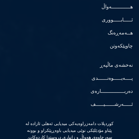
هــــــــــــەواڵ
ئـــــابـــــووری
هــەمەڕەنگ
چاوپێکەوتن
نەخشەی ماڵپەڕ
پــــەیـــــوەنــــــدی
دەربـــــــــــــــارەی
ئـــــەرشــــــیـــــف
كوردپلات دامەزراوەیەكی میدیایی ئەهلی ئازادە لە
پێناو مۆدێلێكی نوێی میدیایی باوەڕپێكراو و بوونە
سەرچاوەی هەواڵ و زانیاری دروستدا كاردەكات.