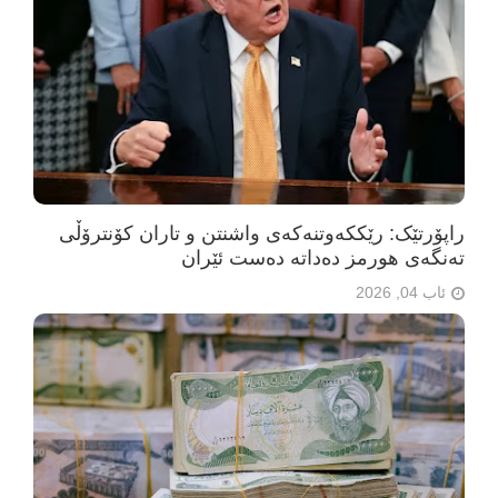
راپۆرتێک: رێککەوتنەکەی واشنتن و تاران کۆنترۆڵی
تەنگەی هورمز دەداتە دەست ئێران
ئاب 04, 2026