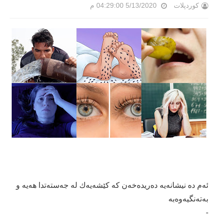
کوردپلات
5/13/2020 04:29:00 م
ئەم دە نیشانەیە دەریدەخەن كە كێشەیەك لە جەستەتدا هەیە و
بەتەنگیەوەبە
-