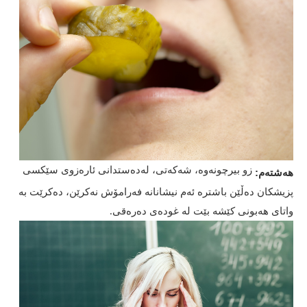
زو بیرچونەوە، شەکەتی، لەدەستدانی ئارەزوی سێکسی
هەشتەم:
پزیشکان دەڵێن باشترە ئەم نیشانانە فەرامۆش نەکرێن، دەکرێت بە
واتای هەبونی کێشە بێت لە غودەی دەرەقی.