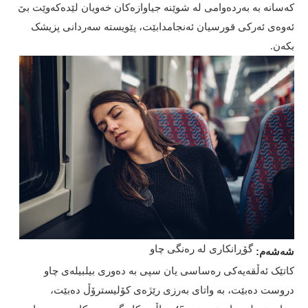
کەسانە بە بەردەوامی لە شوێنە جیاوازەکان خەویان لێدەکەوێت بێ
ئەوەی ئەرکی قورسیان ئەنجامدابێت، پێویستە سەردانی پزیشک
بکەن.
گۆڕانکاری لە رەنگی چاو
شەشەم:
کاتێک ئەڵقەیەکی رەساسی یان سپی بە دەوری بیلبیلەی چاو
دروست دەبێت، بە واتای بەرزی رێژەی کۆلیسترۆڵ دەبێت،