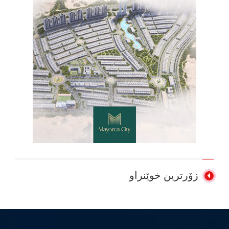
زۆرترین خوێنراو