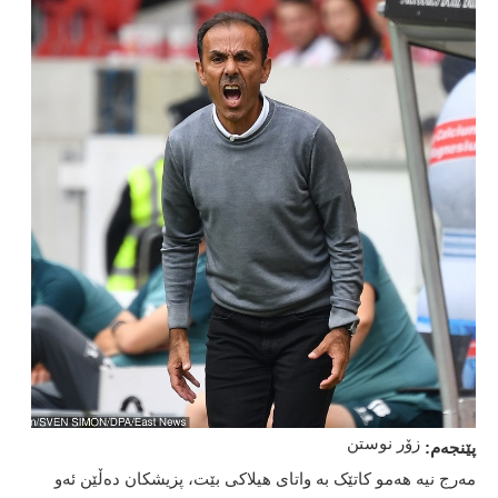
زۆر نوستن
پێنجەم:
مەرج نیە هەمو کاتێک بە واتای هیلاکی بێت، پزیشکان دەڵێن ئەو