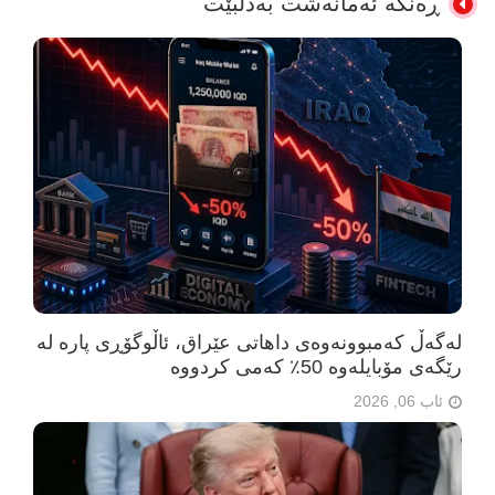
ڕەنگە ئەمانەشت بەدڵبێت
لەگەڵ کەمبوونەوەی داهاتی عێراق، ئاڵوگۆڕی پارە لە
رێگەی مۆبایلەوە 50٪ کەمی کردووە
ئاب 06, 2026