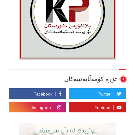
تۆڕە کۆمەڵایەتییەکان