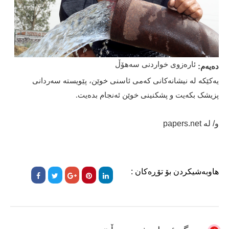
ئارەزوی خواردنی سەهۆڵ
دەیەم:
یەکێکە لە نیشانەکانی کەمی ئاسنی خوێن، پێویستە سەردانی
پزیشک بکەیت و پشکنینی خوێن ئەنجام بدەیت.
و/ لە papers.net
هاوبەشیکردن بۆ تۆڕەکان :