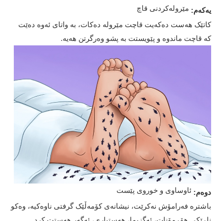
مێرولەکردنی قاچ
یەکەم:
کاتێک هەست دەکەیت قاچت مێرولە دەکات، بە واتای ئەوە دەێت
کە قاچت ماندوە و پێویستت بە پشو وەرگرتن هەیە.
ئاوساوی و خوروی پێست
دوەم:
باشترە فەرامۆش نەکرێت، نیشانەی کۆمەڵێک گرفتی ناوەکیە، وەکو
ناڕێکی هۆڕمۆنات، ئەگزیما، هەستیاری، ئەگەر هەستت کرد