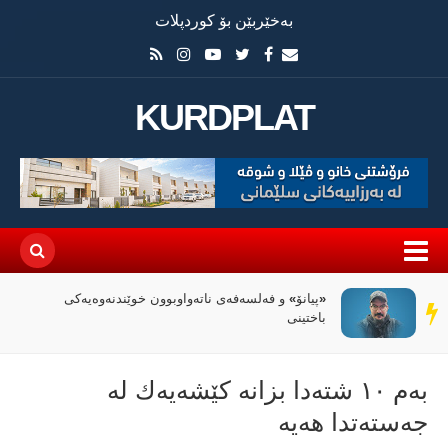
بەخێربێن بۆ کوردپلات
KURDPLAT
«پیانۆ» و فەلسەفەی ناتەواوبوون خوێندنەوەیەکی
سەر
باختینی
دێڕ
بەم ١٠ شتەدا بزانە كێشەیەك لە
جەستەتدا هەیە