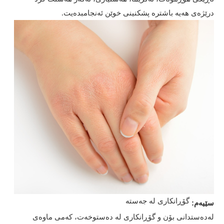
درێژەی هەیە باشترە پشکنینی خوێن ئەنجامبدەیت.
گۆڕانکاری لە جەستە
سێیەم:
لەدەستدانی بۆن و گۆڕانکاری لە دەستوخەت، کەمی ماوەی