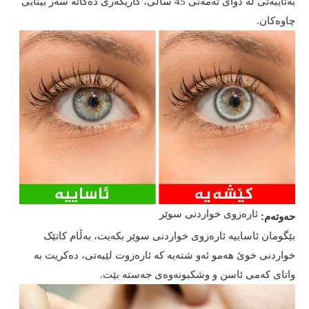
بەتایبەتی لە دوای تەمەنی 45 ساڵی، کاریگەری دەکاتە سەر بینایی
چاوەکان.
ئارەزوی خواردنی سوێر
حەوتەم:
بێگومان ئاساییە ئارەزوی خواردنی سوێر بکەیت، بەڵام کاتێک
خواردنی خوێ هەمو ئەو شتەیە کە ئارەزوت لێیەتی، دەکریت بە
واتای کەمی ئاسن و وشکبونەوەی جەستە بێت.