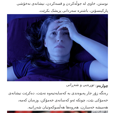
نوستن، خاوی لە جوڵەکردن و قسەکردن، نیشانەی نەخۆشی
پارکینسۆنن، باشترە سەردانی پزیشک بکرێت.
توڕەیی و شەڕانی
چوارەم:
رەنگە زۆر جار پەیوەندی بە کەسایەتیەوە نەبێت، دەکرێت نیشانەی
خەمۆکی بێت، چونکە ئەو کەسانەی خەمۆکن، وزەیان کەمە،
هەمیشە خەمبارن، هەروەها هەڵسوکەوتیان شەڕانیە.