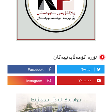
تۆڕە کۆمەڵایەتییەکان