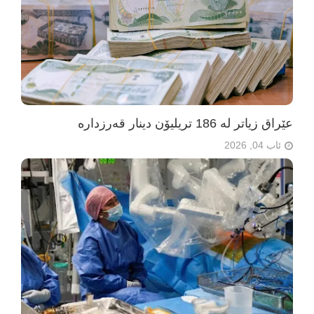
عێراق زیاتر لە 186 تریلیۆن دینار قەرزدارە
ئاب 04, 2026