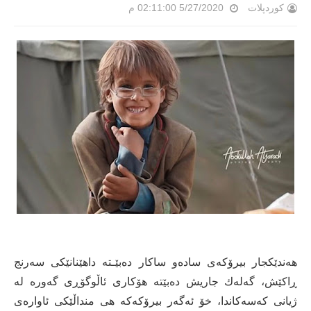
کوردپلات
5/27/2020 02:11:00 م
هەندێكجار بیرۆكەی سادەو ساكار دەبێـتە داهێنانێكی سەرنج
ڕاكێش، گەلەك جاریش دەبێتە هۆكاری ئاڵوگۆڕی گەورە لە
ژیانی كەسەكاندا، خۆ ئەگەر بیرۆكەكە هی منداڵێكی ئاوارەی