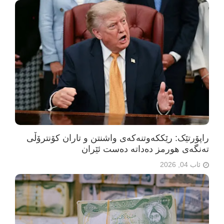
راپۆرتێک: رێککەوتنەکەی واشنتن و تاران کۆنترۆڵی
تەنگەی هورمز دەداتە دەست ئێران
ئاب 04, 2026