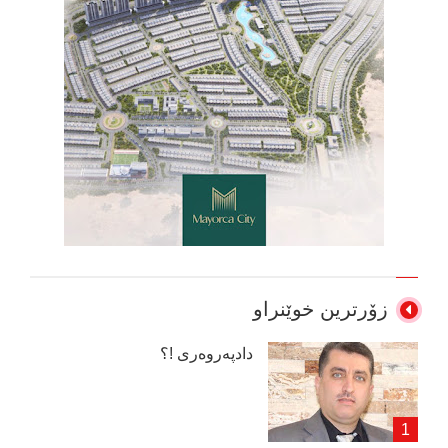
زۆرترین خوێنراو
دادپەروەری !؟