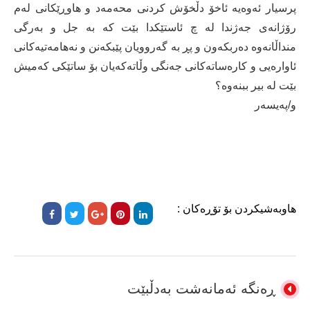
پرسیار ئەوەیە ئاخۆ دڵخۆش كردنی محەمەد و هاوڕێكانی لەم
رۆژانەی جەژندا لە چ ئاستێكدا بێت كە بە جل و بەرگی
منداڵانەوە دەربكەون و پڕ بە گەروویان پێبكەنن و نەهامەتیەكانی
ئاوارەیی و كارەساتەكانی جەنگی وڵاتەكەیان بۆ ساتێكی كەمیش
بێت لە بیر ببنەوە؟
و/پەیسەر
هاوبەشیکردن بۆ تۆڕەکان :
ڕەنگە ئەمانەشت بەدڵبێت