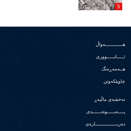
هــــــــــــەواڵ
ئـــــابـــــووری
هــەمەڕەنگ
چاوپێکەوتن
نەخشەی ماڵپەڕ
پــــەیـــــوەنــــــدی
دەربـــــــــــــــارەی