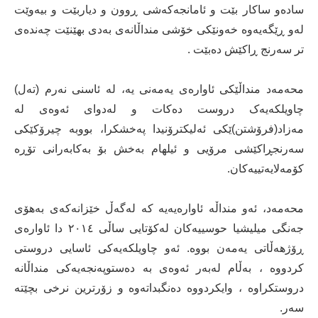
سادەو ساكار بێت و ئامانجەكەشی ڕوون و دیاربێت و بیەوێت
لەو ڕێگەیەوە خەونێكی خۆشی منداڵانەی بەدی بهێنێت چەندەی
تر سەرنج ڕاكێش دەبێت .
محەمەد منداڵێکی ئاوارەی یەمەنی یە، لە ئاسنی نەرم (تەل)
چاویلکەیەک دروست دەکات و لەدوای ئەوەی لە
مەزاد(فرۆشتن)ێکی ئەلیکترۆنیدا پەخشکرا، بووبە چیرۆکێکی
سەرنجڕاكێشی مرۆیی و ئیلهام بەخش بۆ بەکابەرانی تۆڕە
کۆمەلایەتییەکان.
محەمەد، ئەو منداڵە ئاوارەیەیە کە لەگەڵ خێزانەکەی بەهۆی
جەنگی میلیشیا حوسییەکان لەكۆتایی ساڵی ٢٠١٤ دا ئاوارەی
ڕۆژهەڵاتی یەمەن بووە. ئەو چاویلکەیەكی ئاسایی دروستی
کردووە ، بەڵام لەبەر ئەوەی بە دەستوپەنجەیەکی منداڵانە
دروستكراوە ، وایکردووە دەنگبداتەوە و زۆرترین نرخی بچێتە
سەر.