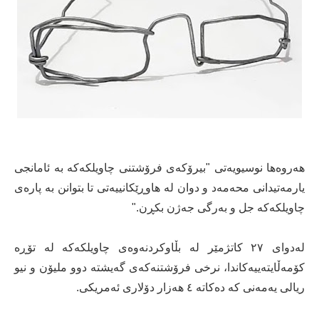
هەروەها نوسیویەتی "بیرۆکەی فرۆشتنی چاویلکەکە بە ئامانجی
یارمەتیدانی محەمەد و دوان لە هاوڕێکانییەتی تا بتوانن بە پارەی
چاویلکەکە جل و بەرگی جەژن بکڕن."
لەدوای ٢٧ کاتژمێر لە بڵاوکردنەوەی چاویلکەکە لە تۆڕە
کۆمەڵایتەییەکاندا، نرخی فرۆشتنەکەی گەیشتە دوو ملیۆن و نیو
ریالی یەمەنی کە دەکاتە ٤ هەزار دۆلاری ئەمریکی.