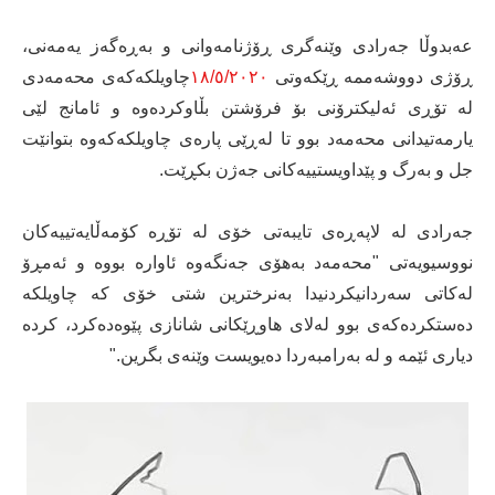
عەبدوڵا جەرادی وێنەگری ڕۆژنامەوانی و بەڕەگەز یەمەنی،
ڕۆژی دووشەممە ڕێکەوتی
١٨/٥/٢٠٢٠
چاویلکەکەی محەمەدی
لە تۆڕی ئەلیکترۆنی بۆ فرۆشتن بڵاوکردەوە و ئامانج لێی
یارمەتیدانی محەمەد بوو تا لەڕێی پارەی چاویلکەکەوە بتوانێت
جل و بەرگ و پێداویستییەکانی جەژن بکڕێت.
جەرادی لە لاپەڕەی تایبەتی خۆی لە تۆڕە کۆمەڵایەتییەکان
نووسیویەتی "محەمەد بەهۆی جەنگەوە ئاوارە بووە و ئەمڕۆ
لەکاتی سەردانیکردنیدا بەنرخترین شتی خۆی کە چاویلکە
دەستکردەکەی بوو لەلای هاوڕێکانی شانازی پێوەدەکرد، کردە
دیاری ئێمە و لە بەرامبەردا دەیویست وێنەی بگرین."