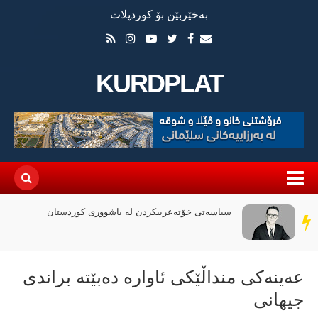
بەخێربێن بۆ کوردپلات
KURDPLAT
سیاسەتی خۆتەعریبکردن لە باشووری کوردستان
سەر
دێڕ
عەینەكی منداڵێكی ئاوارە دەبێتە براندی
جیهانی