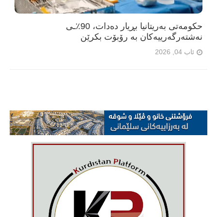
حکومەتی بەریتانیا بڕیار دەدات، 90٪ـی
نەشتەرگەرییەکان بە رۆبۆت بکرێن
ئاب 04, 2026