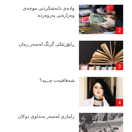
وادەی دابەشكردنی موچەی
وەزارەتی پەروەردە
ڕاپۆرتێكی گرنگ لەسەر زمان
شەفافیەت چــیە؟
زانیاری لەسەر بەنداوی دوكان