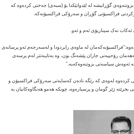
زوتنەوەی گۆڕانیشە لە لێدوانێکدا بۆ (سبەی) جەختی کردەوە کە
دارکردنی فراکسیۆنی گۆڕان و سەرۆکی فراکسیۆنەکە.
ئەکات نەک سیناریۆی ئەم و ئەو.
ەوە:"فراکسیۆنەکەمان لە ماوەی رابردودا و لەسەرجەم ئەو پرسانەی
هەمان رۆحییەتی جاران پێشەنگ بون، وە بەتایبەتتر لەم پرسەی
 کە ئەوەش سیاسەتی بزوتنەوەکەیە."
تی کردەوە لەوەی کە رێگە نادەن کەسایەتی سەرۆکی فراکسیۆن و
 بخرێتە ژێر گومان و پرسیارەوە، چونکە هەمو هەنگاوەکانیان بە