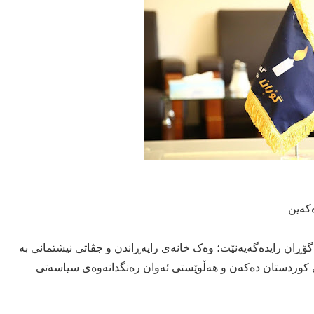
کەین
ڕان رایدەگەیەنێت؛ وەک خانەی راپەڕاندن و جڤاتی نیشتمانی بە
ی کوردستان دەکەن و هەڵوێستی ئەوان رەنگدانەوەی سیاسەتی