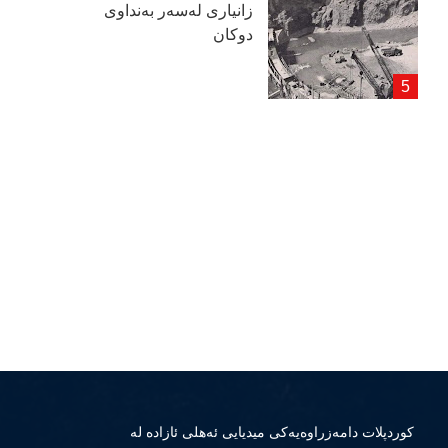
زانیاری لەسەر بەنداوی
دوكان
كوردپلات دامەزراوەیەكی میدیایی ئەهلی ئازادە لە