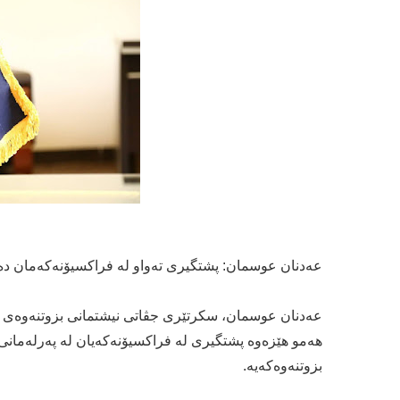
عەدنان عوسمان: پشتگیری تەواو لە فراکسیۆنەکەمان دە
عەدنان عوسمان، سکرتێری جڤاتی نیشتمانی بزوتنەوەی گۆ
هەمو هێزەوە پشتگیری لە فراکسیۆنەکەیان لە پەرلەمان
بزوتنەوەکەیە.