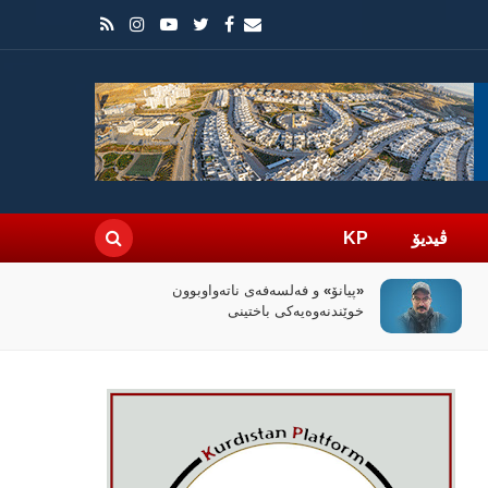
ڤیدیۆ
KP
سیاسەتی خۆتەعریبکردن لە باشووری
کوردستان