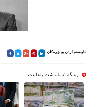
هاوبەشیکردن بۆ تۆڕەکان :
ڕەنگە ئەمانەشت بەدڵبێت