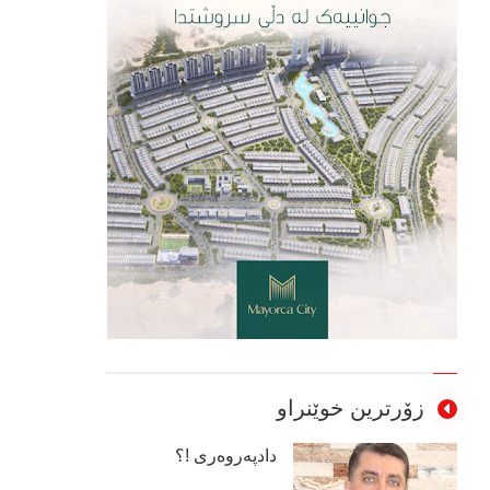
زۆرترین خوێنراو
دادپەروەری !؟