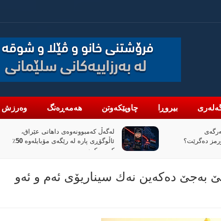
ەلەری
بیروڕا
چاوپێکەوتن
هەمەڕەنگ
وەرزش
تی عێراق،
«پیانۆ» و فەلسەفەی ناتەواوبوون
ئاڵوگۆڕی پارە لە رێگەی مۆبایلەوە 50٪
خوێندنەوەیەکی باختینی
 بەجێ دەكەین نەك سیناریۆی ئەم و ئەو