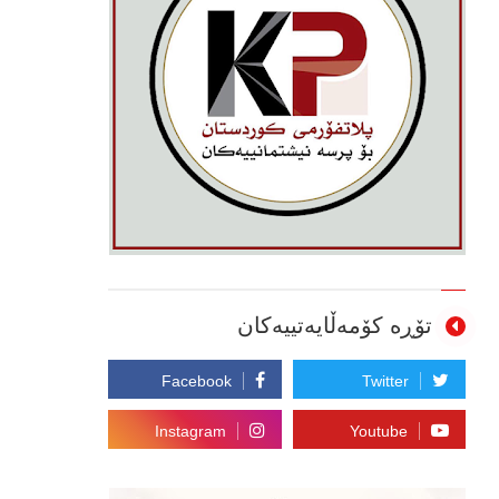
تۆڕە کۆمەڵایەتییەکان