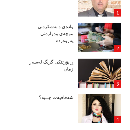
وادەی دابەشكردنی
موچەی وەزارەتی
پەروەردە
ڕاپۆرتێكی گرنگ لەسەر
زمان
شەفافیەت چــیە؟