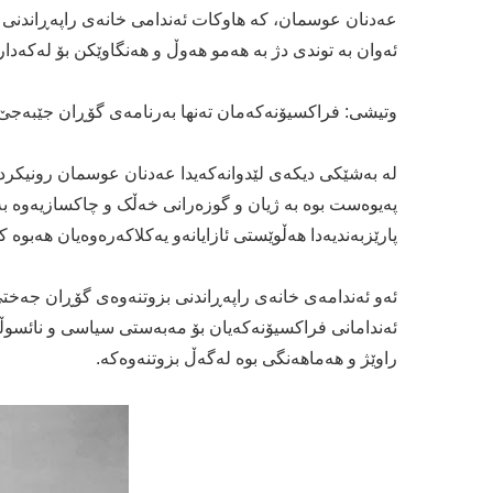
عەدنان عوسمان، کە هاوکات ئەندامی خانەی راپەڕاندنی ب
ئەوان بە توندی دژ بە هەمو هەوڵ و هەنگاوێکن بۆ لەکە
وتیشی: فراکسیۆنەکەمان تەنها بەرنامەی گۆڕان جێبەجێ 
لە بەشێکی دیکەی لێدوانەکەیدا عەدنان عوسمان رونیکرد
پەیوەست بوە بە ژیان و گوزەرانی خەڵک و چاکسازیەوە بە
پارێزبەندیەدا هەڵوێستی ئازایانەو یەکلاکەرەوەیان هەبوە
ئەو ئەندامەی خانەی راپەڕاندنی بزوتنەوەی گۆڕان جەخ
ئەندامانی فراکسیۆنەکەیان بۆ مەبەستی سیاسی و نائسوڵی
راوێژ و هەماهەنگی بوە لەگەڵ بزوتنەوەکە.