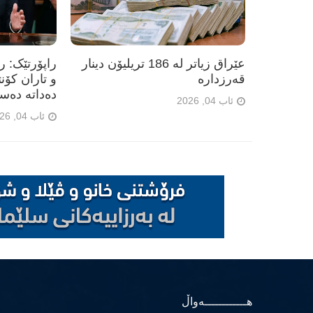
عێراق زیاتر لە 186 تریلیۆن دینار
راپۆرتێک: 
قەرزدارە
و تاران کۆن
دەداتە دەس
ئاب 04, 2026
ئاب 04, 2026
هــــــــــــەواڵ