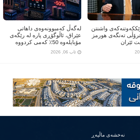
رێککەوتنەکەی واشنتن
لەگەڵ کەمبوونەوەی داهاتی
ترۆڵی تەنگەی هورمز
عێراق، ئاڵوگۆڕی پارە لە رێگەی
ت ئێران
مۆبایلەوە 50٪ کەمی کردووە
ئاب 06, 2026
نەخشەی ماڵپەڕ