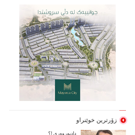
زۆرترین خوێنراو
دادپەروەری !؟