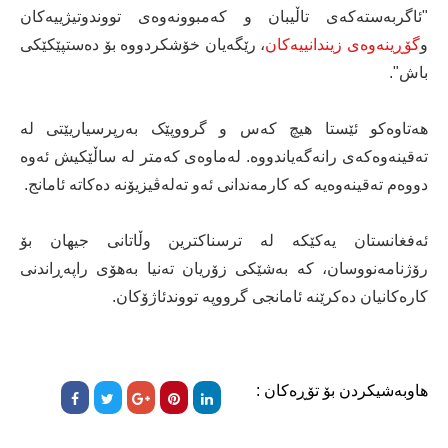
"ئاگربەستەکەی تاڵیبان و کەمبوونەوەی تووندوتیژییەکان
و
گۆڕینەوەی زیندانییەکان
، رێگەیان خۆشکردووە بۆ دەستپێکێکی
باش".
هەتاوەکو ئێستا هیچ کەس و گرووپێک بەرپرسیاریێتی لە
تەقینەوەکەی رانەگەیاندووە. لەماوەی کەمتر لە ساڵێکیش ئەوە
دووەم تەقینەوەیە کە کارمەندانی ئەو تەلەڤیزیۆنە دەکاتە ئامانج.
ئەفغانستان یەکێکە لە ترسناکترین وڵاتانی جیهان بۆ
رۆژنامەنووسان، کە بەشێکی زۆریان تەنیا بەهۆی راپەڕاندنی
کارەکانیان دەکرێنە ئامانجی گرووپە تووندئاژۆکان.
هاوبەشیکردن بۆ تۆڕەکان :