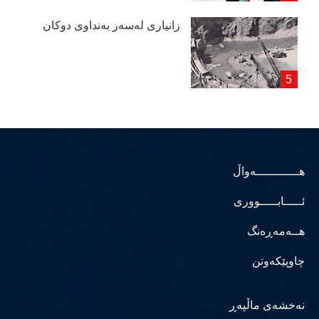
زانیاری لەسەر بەنداوی دوكان
هــــــــــــەواڵ
ئـــــابـــــووری
هــەمەڕەنگ
چاوپێکەوتن
نەخشەی ماڵپەڕ