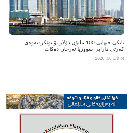
بانکی جیهانی 100 ملیۆن دۆلار بۆ نوێکردنەوەی
کەرتی دارایی سووریا تەرخان دەکات
ئاب 08, 2026