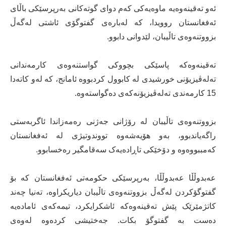
ئەو تەقینەوەیە ماوەیەکی کەم دوای گوتەکانی بەرپرسێکی باڵای
ئەفغانستان روویدا، کە لەبارەی گفتوگۆی ئاشتی لەگەڵ
بزووتنەوەی تاڵیبان، لێدوانی دابوو.
تەقینەوەکە پاسێکی بچووکی گواستنەوەی کارمەندانی
تەلەڤیزیۆنی خورشیدی لە کابوول کردبووە ئامانج، کە لەو کاتەدا
15 کارمەندی تەلەڤیزیۆنەکەی دەگواستەوە.
بزووتنەوەی تاڵیبان لە رۆژانی جەژنی رەمەزاندا ئاگربەستی
راگەیاندبوو، بەو هۆیەشەوە تووندوتیژی لە ئەفغانستان
کەمببووەوە و دۆخێکی تاڕادەیەک سەقامگیر رەخسابوو.
عەبدوڵڵا عەبدوڵڵا، بەرپرسێکی حکومەتی ئەفغانستان کە بۆ
گفتوگۆکردن لەگەڵ بزووتنەوەی تاڵیبان دیاریکراوە، تەنیا چەند
کاتژمێرێک پێش تەقینەوەکە ئاشکرایکرد، تیمەکەی ئامادەیە
دەست بە گفتوگۆ بکات. جەختیشی کردەوە لەوەی