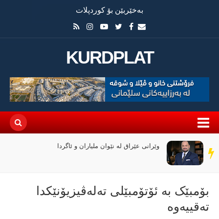
بەخێربێن بۆ کوردپلات
KURDPLAT
وێرانی عێراق لە نێوان ملیاران و ئاگردا
سەر
دێڕ
بۆمبێک بە ئۆتۆمبێلی تەلەڤیزیۆنێکدا
تەقییەوە