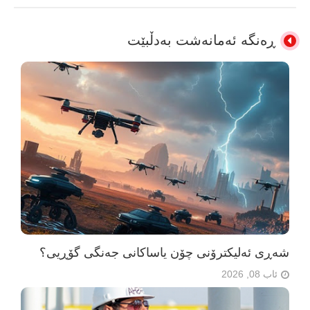
ڕەنگە ئەمانەشت بەدڵبێت
شەڕی ئەلیکترۆنی چۆن یاساکانی جەنگی گۆڕیی؟
ئاب 08, 2026