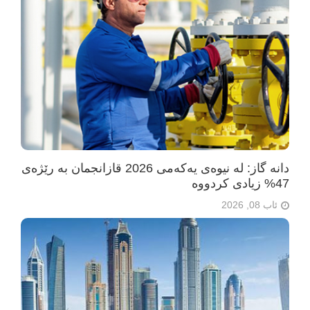
دانە گاز: لە نیوەی یەکەمی 2026 قازانجمان بە رێژەی
47% زیادی کردووە
ئاب 08, 2026