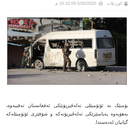
کوردپلات
5/30/2020 10:32:00 م
بۆمبێک بە ئۆتۆمبێلی تەلەڤیزیۆنێکی ئەفغانستان تەقییەوە،
بەهۆیەوە پەیامنێرێکی تەلەڤیزیۆنەکە و شۆفێری ئۆتۆمبێلەکە
گیانیان لەدەستدا.