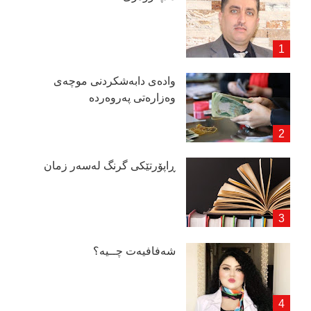
وادەی دابەشكردنی موچەی
وەزارەتی پەروەردە
ڕاپۆرتێكی گرنگ لەسەر زمان
شەفافیەت چــیە؟