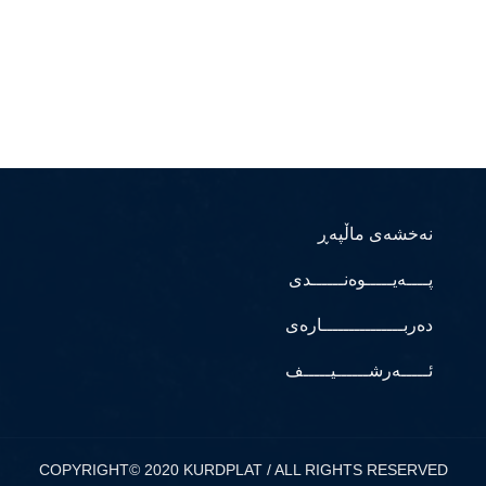
نەخشەی ماڵپەڕ
پــــەیـــــوەنــــــدی
دەربـــــــــــــــارەی
ئـــــەرشــــــیـــــف
COPYRIGHT© 2020 KURDPLAT / ALL RIGHTS RESERVED