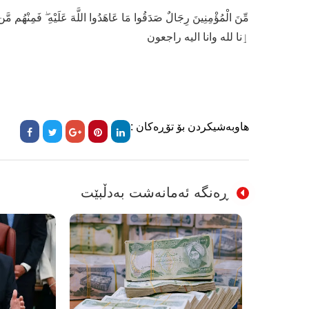
مِّنَ الْمُؤْمِنِينَ رِجَالٌ صَدَقُوا مَا عَاهَدُوا اللَّهَ عَلَيْهِ ۖ فَمِنْهُم مَّن
ٳنا للە وانا الیه راجعون
هاوبەشیکردن بۆ تۆڕەکان :
ڕەنگە ئەمانەشت بەدڵبێت