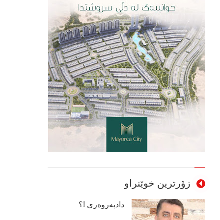
زۆرترین خوێنراو
دادپەروەری !؟