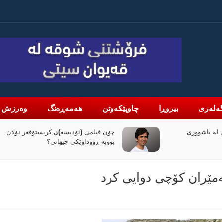
ەلەری
بیروڕا
چاوپێکەوتن
هەمەڕەنگ
وەرزش
لە باشووری
چۆن فیلمی (ئۆدیسە)ی کریستۆفەر نۆلان
بووبە ڕووداوێکی جیهانی؟
مێران كۆچی دوایی كرد