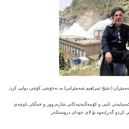
كەسایەتی ئاینی و كۆمەڵایەتیەكانی شارەزوور و خەڵكی ناوچەی
 كردو گەڕایەوە بۆ لای خودای دروستكەر