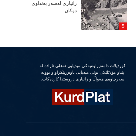
زانیاری لەسەر بەنداوی
دوكان
كوردپلات دامەزراوەیەكی میدیایی ئەهلی ئازادە لە
پێناو مۆدێلێكی نوێی میدیایی باوەڕپێكراو و بوونە
سەرچاوەی هەواڵ و زانیاری دروستدا كاردەكات.