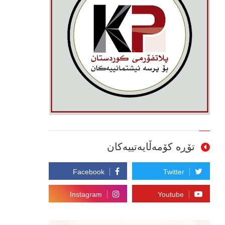
تۆڕە کۆمەڵایەتییەکان