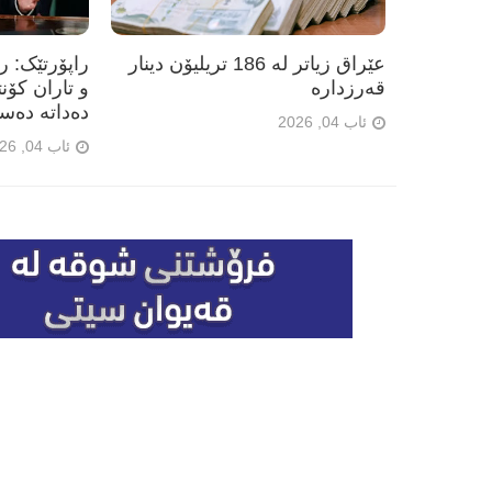
عێراق زیاتر لە 186 تریلیۆن دینار
راپۆرتێک: 
قەرزدارە
و تاران کۆن
دەداتە دەس
ئاب 04, 2026
ئاب 04, 2026