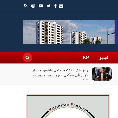
ڤیدیۆ
KP
راپۆرتێک: رێککەوتنەکەی واشنتن و تاران
کۆنترۆڵی تەنگەی هورمز دەداتە دەست
ئێران