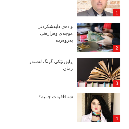
وادەی دابەشكردنی
موچەی وەزارەتی
پەروەردە
ڕاپۆرتێكی گرنگ لەسەر
زمان
شەفافیەت چــیە؟