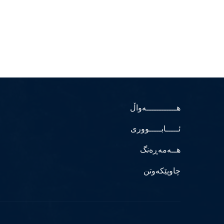
هــــــــــــەواڵ
ئـــــابـــــووری
هــەمەڕەنگ
چاوپێکەوتن