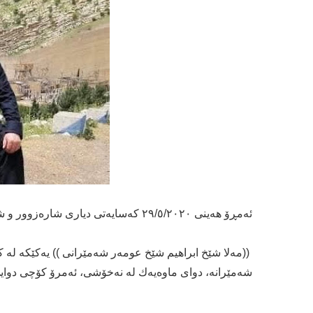
ئەمڕۆ هەینی ٢٩/٥/٢٠٢٠ كەسایەتی دیاری شارەزوور و شەمێران ( شێخ ئیبراهیم شەمێرانی) بە نەخۆشی كۆچی دوایی كرد،
((مەلا شێخ ابراهیم شێخ عومەر شەمێرانی )) یەكێكە لە 
شەمێرانە، دوای ماوەیەك لە نەخۆشی، ئەمرۆ كۆچی دوایی