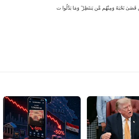
 قَضَىٰ نَحْبَهُ وَمِنْهُم مَّن يَنتَظِرُ ۖ وَمَا بَدَّلُوا ت