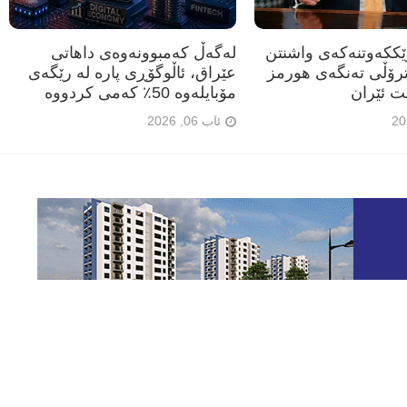
رێککەوتنەکەی واشنتن
لەگەڵ کەمبوونەوەی داهاتی
ترۆڵی تەنگەی هورمز
عێراق، ئاڵوگۆڕی پارە لە رێگەی
ت ئێران
مۆبایلەوە 50٪ کەمی کردووە
ئاب 06, 2026