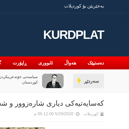
بەخێربێن بۆ کوردپلات
KURDPLAT
دەستپێک
هەواڵ
ئابووری
ڕاپۆرت
گ
سیاسەتی خۆتەعریبکردن 
سەردێڕ
کوردستان
كەسایەتیەكی دیاری شارەزوور و شە
کوردپلات
5/29/2020 05:12:00 م