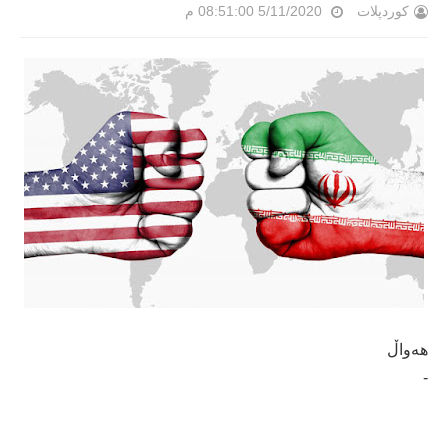
کوردپلات
5/11/2020 08:51:00 م
هەواڵ
-