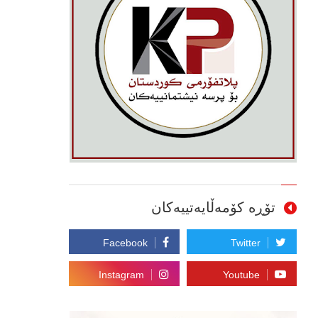
تۆڕە کۆمەڵایەتییەکان