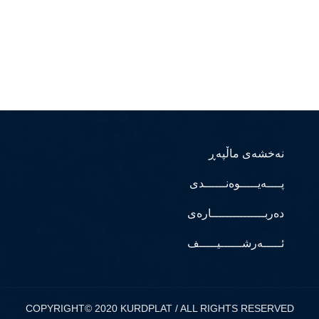
نەخشەی ماڵپەڕ
پــــەیـــــوەنــــــدی
دەربـــــــــــــــارەی
ئـــــەرشــــــیـــــف
COPYRIGHT© 2020 KURDPLAT / ALL RIGHTS RESERVED