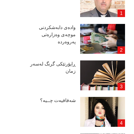
وادەی دابەشكردنی
موچەی وەزارەتی
پەروەردە
ڕاپۆرتێكی گرنگ لەسەر
زمان
شەفافیەت چــیە؟