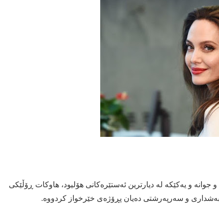
وانە و یەکێکە لە دیارترین ئەستێرەکانی هۆلیود، هاوکات ڕۆڵێکی
 بەشداری و سەرپەرشتی دەیان پڕۆژەی خێرخواز کردووە.