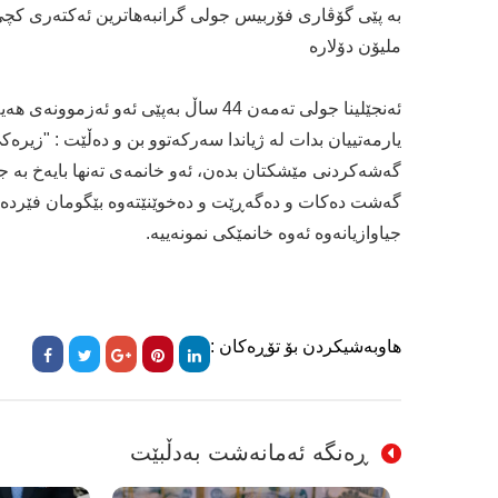
ملیۆن دۆلارە
ئەنجێلینا جولی تەمەن 44 ساڵ بەپێی ئە
یارمەتییان بدات لە ژیاندا سەرکەتوو بن و دەڵێت : "زیرە
گەشەکردنی مێشکتان بدەن، ئەو خانمەی تەنها بایەخ بە جو
گەشت دەکات و دەگەڕێت و دەخوێنێتەوە بێگومان فێردەبێ
جیاوازیانەوە ئەوە خانمێکی نمونەییە.
هاوبەشیکردن بۆ تۆڕەکان :
ڕەنگە ئەمانەشت بەدڵبێت