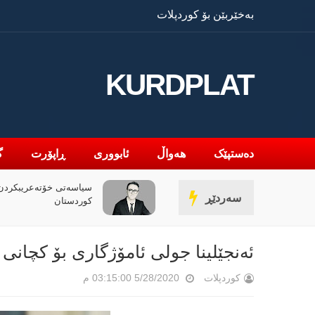
بەخێربێن بۆ کوردپلات
KURDPLAT
دەستپێک
هەواڵ
ئابووری
ڕاپۆرت
گ
سیاسەتی خۆتەعریبکردن 
سەردێڕ
کوردستان
ئەنجێلینا جولی ئامۆژگاری بۆ کچانی 
کوردپلات
5/28/2020 03:15:00 م