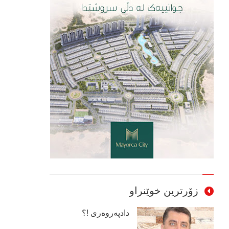
زۆرترین خوێنراو
دادپەروەری !؟