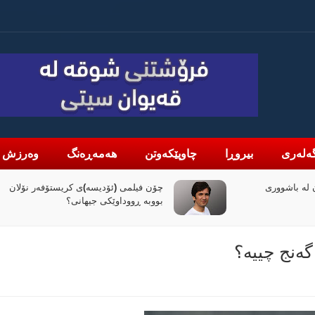
ەلەری
بیروڕا
چاوپێکەوتن
هەمەڕەنگ
وەرزش
لە باشووری
چۆن فیلمی (ئۆدیسە)ی کریستۆفەر نۆلان
بووبە ڕووداوێکی جیهانی؟
گەنج چییە؟