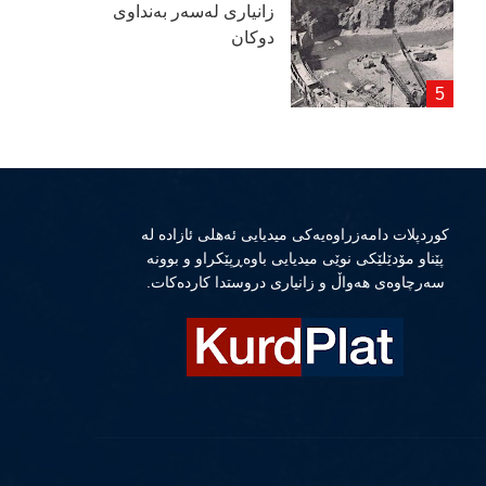
زانیاری لەسەر بەنداوی
دوكان
كوردپلات دامەزراوەیەكی میدیایی ئەهلی ئازادە لە
پێناو مۆدێلێكی نوێی میدیایی باوەڕپێكراو و بوونە
سەرچاوەی هەواڵ و زانیاری دروستدا كاردەكات.