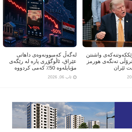
رێککەوتنەکەی واشنتن
لەگەڵ کەمبوونەوەی داهاتی
ترۆڵی تەنگەی هورمز
عێراق، ئاڵوگۆڕی پارە لە رێگەی
ت ئێران
مۆبایلەوە 50٪ کەمی کردووە
ئاب 06, 2026