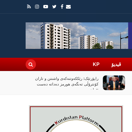
ڤیدیۆ
KP
راپۆرتێک: رێککەوتنەکەی واشنتن و تاران
کۆنترۆڵی تەنگەی هورمز دەداتە دەست
ئێران