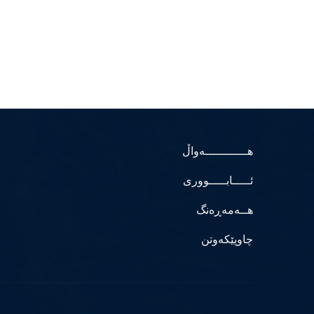
هــــــــــــەواڵ
ئـــــابـــــووری
هــەمەڕەنگ
چاوپێکەوتن