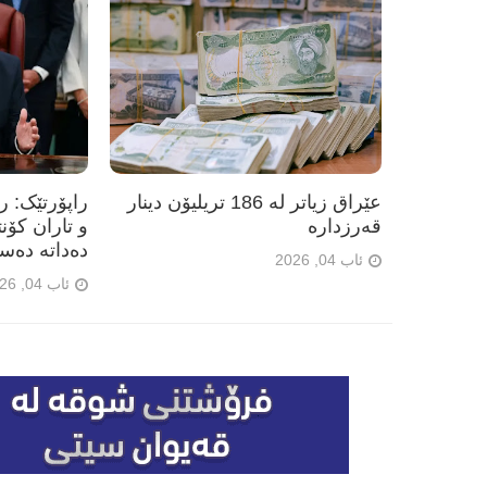
عێراق زیاتر لە 186 تریلیۆن دینار
راپۆرتێک: 
قەرزدارە
و تاران کۆن
دەداتە دەس
ئاب 04, 2026
ئاب 04, 2026