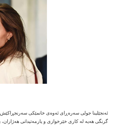
ئەنجێلینا جولی سەرەڕای ئەوەی خانمێکی سەرنجڕاکێش و ج
گرنگی هەیە لە کاری خێرخوازی و یارمەتیدانی هەژاران،