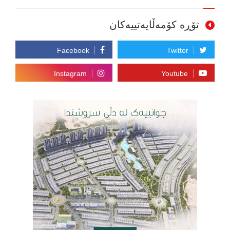
تۆڕە کۆمەڵایەتییەکان