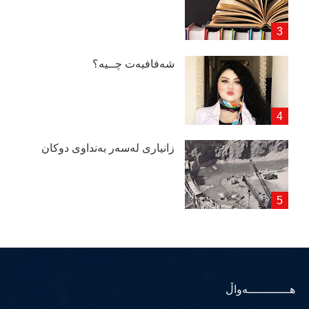
شەفافیەت چــیە؟
زانیاری لەسەر بەنداوی دوكان
هــــــــــــەواڵ