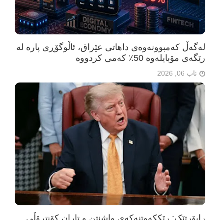
لەگەڵ کەمبوونەوەی داهاتی عێراق، ئاڵوگۆڕی پارە لە
رێگەی مۆبایلەوە 50٪ کەمی کردووە
ئاب 06, 2026
راپۆرتێک: رێککەوتنەکەی واشنتن و تاران کۆنترۆڵی