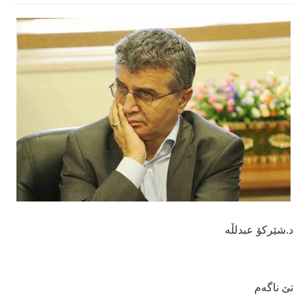
د.شێركۆ عبدلڵە
تێ ناگەم