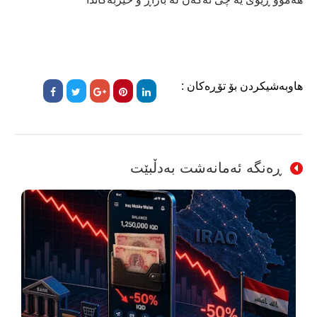
هاوبەشیکردن بۆ تۆڕەکان :
ڕەنگە ئەمانەشت بەدڵبێت