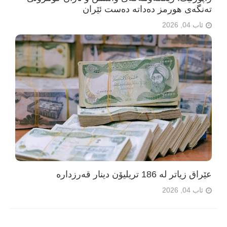
تەنگەی هورمز دەداتە دەست ئێران
ئاب 04, 2026
عێراق زیاتر لە 186 تریلیۆن دینار قەرزدارە
ئاب 04, 2026