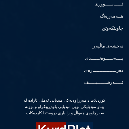
ئـــــابـــــووری
هــەمەڕەنگ
چاوپێکەوتن
نەخشەی ماڵپەڕ
پــــەیـــــوەنــــــدی
دەربـــــــــــــــارەی
ئـــــەرشــــــیـــــف
كوردپلات دامەزراوەیەكی میدیایی ئەهلی ئازادە لە
پێناو مۆدێلێكی نوێی میدیایی باوەڕپێكراو و بوونە
سەرچاوەی هەواڵ و زانیاری دروستدا كاردەكات.