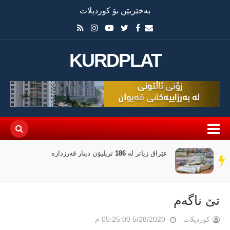
بەخێربێن بۆ کوردپلات
KURDPLAT
عێراق زیاتر لە 186 تریلیۆن دینار قەرزدارە
سەر
دێڕ
تێ ناگەم
کوردپلات
5/28/2020 05:25:00 م