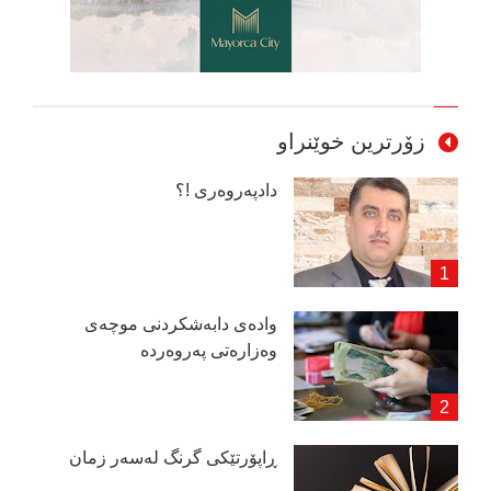
زۆرترین خوێنراو
دادپەروەری !؟
وادەی دابەشكردنی موچەی
وەزارەتی پەروەردە
ڕاپۆرتێكی گرنگ لەسەر زمان