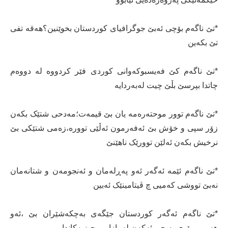
*تێ ناگەم بۆچی ئەبێ جوگرافیای کوردستان بخوێنین؟ھەقە تفی
تێ بکەین
*تێ ناگەم کێ فەیسبوکەوانی کوردی فێر کردووە لە دووەم
چاتدا بپرسێ بڵێ چیت لەبەردایە
*تێ ناگەم توور موحتەرەمە یان بێ قیمەت؛مەدحی شتێک بکەن
زۆر سپی و خۆش بێ ئەفەرمون ئەڵێی توورە،زەمی شتێکی بێ
نرخیش بکەن ئەلێن توورێک ناھێنێ
*تێ ناگەم ئێمە ئەگەر ئەو پەڕلەمان و ئەنجومەن و شتانەمان
نەبێ تووشی کەمیی چ ڤیتامینێک ئەبین
*تێ ناگەم ئەگەر کوردستان جێگەی بەچکەشێران بێ ،ئەو
ھەموو ڕێوی یە چی ئەکەن لە بازاڕ و حیزبەکاندا