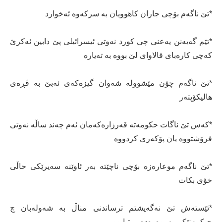
*تێ ناگەم بۆچی جاران کاھوویان بە سرکەوە ئەخوارد
*تێم گەیەنن یەعنی چی کورد نەوتی ئیسرائیلی پێ دابین ئەکرێ
کەچی کارەبای قالاوای لێ بووە بە تەیارە
*تێ ناگەم چۆن مێشوولە شەوان گیزەکەی ئەبێ بە ڤڕەی
ھالیکۆپتەر
*کەس تێ ناگات حکومەتە قەرزارەکەمان ئەم چەند ساڵە نەوتی
فرۆشتووە یان پۆکەری کردووە
*تێ ناگەم موعارەزە بۆچی ناچێتە بەر ئاوێنە سەیرێکی حاڵی
خۆی بکات
*ئێستەش تێ نەگەیشتم ترساندنی مناڵ بە شەولەبان چ
حیکمەتێکی پەروەرەدەیی تیابوو