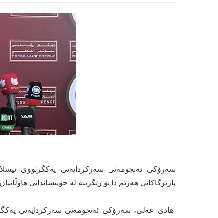
سەرۆکی‌ ئەنجومەنی‌ سەرکردایەتی‌ یەکگرتووی‌ ئیسلا
پارێزگاکانی ھەرێم دا بۆ رێگرتنە لە خۆپیشاندانی‌ هاوڵاتیان.
هادی‌ عەلی‌، سەرۆکی‌ ئەنجومەنی‌ سەرکردایەتی‌ یەکگرت