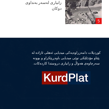
زانیاری لەسەر بەنداوی
دوكان
كوردپلات دامەزراوەیەكی میدیایی ئەهلی ئازادە لە
پێناو مۆدێلێكی نوێی میدیایی باوەڕپێكراو و بوونە
سەرچاوەی هەواڵ و زانیاری دروستدا كاردەكات.