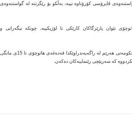
استنەوەی ڤایرۆسی کۆرۆناوە نییە، بەڵکو بۆ رێگرتنە لە گواستنەوەی
چۆی‌ نێوان پارێزگاکان کارێکی نا لۆژیکییە، چونکە نیگەرانی و
ئەوەش لەکاتێکدایە 27ی‌ ئەم مانگە وەزارەتی‌ ناوخۆی‌ حکومەتی‌ هەرێم لە راگەیەندراوێکدا قەدەغەی‌ هاتوچۆی‌ تا 15ی‌ مانگی‌
ریکردووە کە سەرپێچی رێنماییەکان دەکەن.