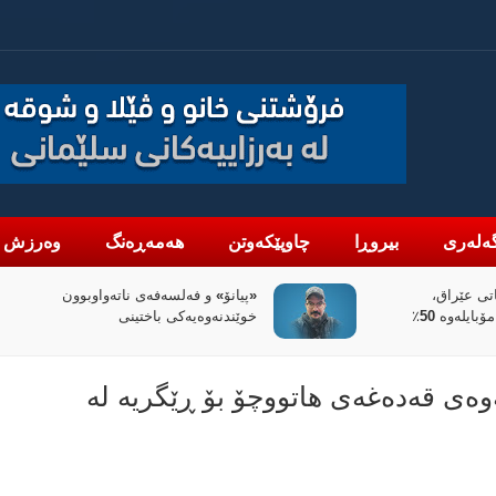
ەلەری
بیروڕا
چاوپێکەوتن
هەمەڕەنگ
وەرزش
تەواوبوون
سیاسەتی خۆتەعریبکردن لە باشووری
کوردستان
ەی قەدەغەی هاتووچۆ بۆ ڕێگریە لە