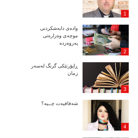
وادەی دابەشكردنی
موچەی وەزارەتی
پەروەردە
ڕاپۆرتێكی گرنگ لەسەر
زمان
شەفافیەت چــیە؟