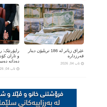
عێراق زیاتر لە 186 تریلیۆن دینار
راپۆرتێک: 
قەرزدارە
و تاران کۆن
دەداتە دەس
ئاب 04, 2026
ئاب 04, 2026