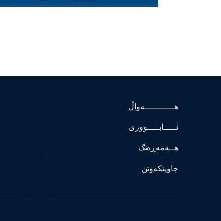
هــــــــــــەواڵ
ئـــــابـــــووری
هــەمەڕەنگ
چاوپێکەوتن