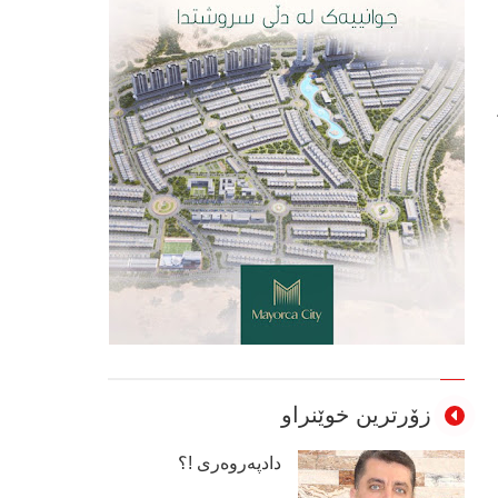
زۆرترین خوێنراو
دادپەروەری !؟