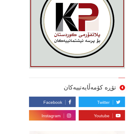
تۆڕە کۆمەڵایەتییەکان