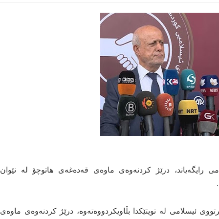
می‌ رایگەیاند، درێژ کردنەوەی ماوەی قەدەغەی ھاتوچۆ لە نێوان
ووی‌ ئیسلامی‌ لە تویتێکدا بڵاویکردووەتەوە، درێژ کردنەوەی ماوەی