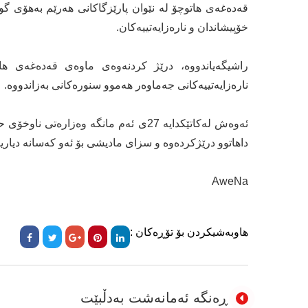
قەدەغەی ھاتوچۆ لە نێوان پارێزگاکانی ھەرێم بەهۆی‌ گو
خۆپیشاندان و نارەزایەتییەکان.
راشیگەیاندووە، درێژ کردنەوەی ماوەی قەدەغەی ھاتو
نارەزایەتییەکانی جەماوەر ھەموو سنورەکانی بەزاندووە.
داهاتوو درێژکردەوە و سزای‌ مادیشی‌ بۆ ئەو کەسانە دیا
AweNa
هاوبەشیکردن بۆ تۆڕەکان :
ڕەنگە ئەمانەشت بەدڵبێت