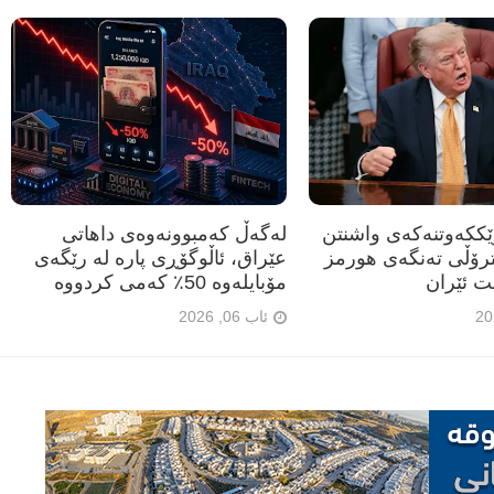
رێککەوتنەکەی واشنتن
لەگەڵ کەمبوونەوەی داهاتی
ترۆڵی تەنگەی هورمز
عێراق، ئاڵوگۆڕی پارە لە رێگەی
ت ئێران
مۆبایلەوە 50٪ کەمی کردووە
ئاب 06, 2026