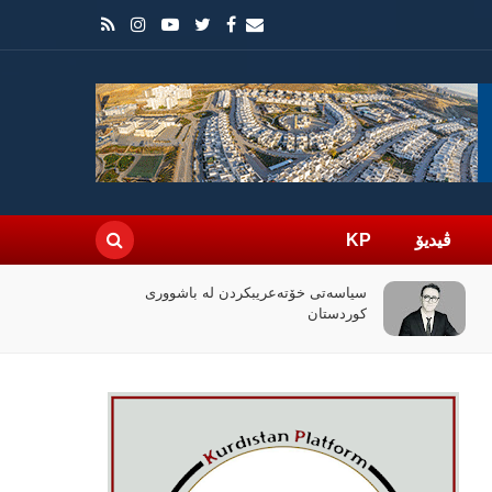
ڤیدیۆ
KP
چۆن فیلمی (ئۆدیسە)ی کریستۆفەر نۆلان
بووبە ڕووداوێکی جیهانی؟