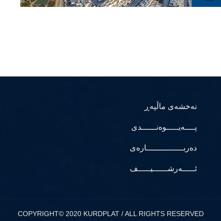
نەخشەی ماڵپەڕ
پــــەیـــــوەنــــــدی
دەربـــــــــــــــارەی
ئـــــەرشــــــیـــــف
COPYRIGHT© 2020 KURDPLAT / ALL RIGHTS RESERVED