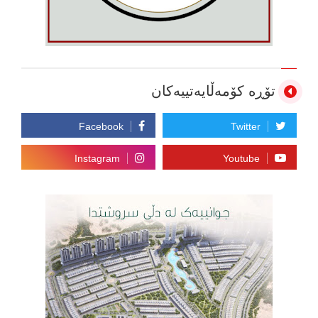
تۆڕە کۆمەڵایەتییەکان