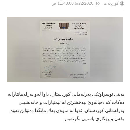
کوردپلات
5/22/2020 11:48:00 ص
بەپێی نوسراوێكی پەرلەمانی كوردستان، داوا لەو پەرلەمانتارانە
دەكات كە دەیانەوێ ببەخشرێن لە ئیمتیازات و خانەنشینی
پەرلەمانی كوردستان، ئەوا لە ماوەی یەك مانگدا دەتوانن ئەوە
بكەن و ڕێكاری یاسایی بگرنەبەر