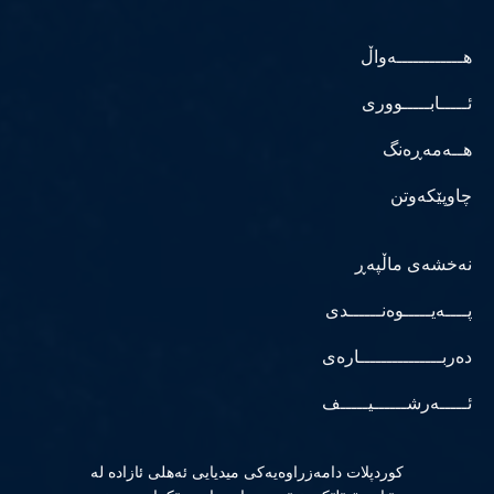
هــــــــــــەواڵ
ئـــــابـــــووری
هــەمەڕەنگ
چاوپێکەوتن
نەخشەی ماڵپەڕ
پــــەیـــــوەنــــــدی
دەربـــــــــــــــارەی
ئـــــەرشــــــیـــــف
كوردپلات دامەزراوەیەكی میدیایی ئەهلی ئازادە لە