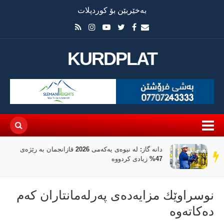
بەخێربێن بۆ کوردپلات
KURDPLAT
دانە گاز: لە نیوەی یەکەمی 2026 قازانجمان بە رێژەی
سەر
47% زیادی کردووە
دێڕ
نوسراوێك مزایەدەی پەرلەمانتاران كەم
دەكاتەوە