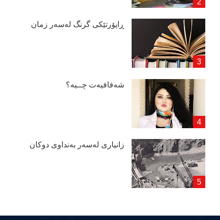
ڕاپۆرتێكی گرنگ لەسەر زمان
شەفافیەت چــیە؟
زانیاری لەسەر بەنداوی دوكان