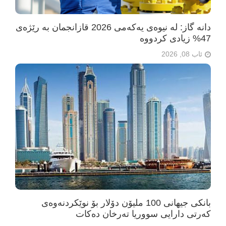
دانە گاز: لە نیوەی یەکەمی 2026 قازانجمان بە رێژەی
47% زیادی کردووە
ئاب 08, 2026
بانکی جیهانی 100 ملیۆن دۆلار بۆ نوێکردنەوەی
کەرتی دارایی سووریا تەرخان دەکات