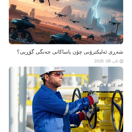
شەڕی ئەلیکترۆنی چۆن یاساکانی جەنگی گۆڕیی؟
ئاب 08, 2026