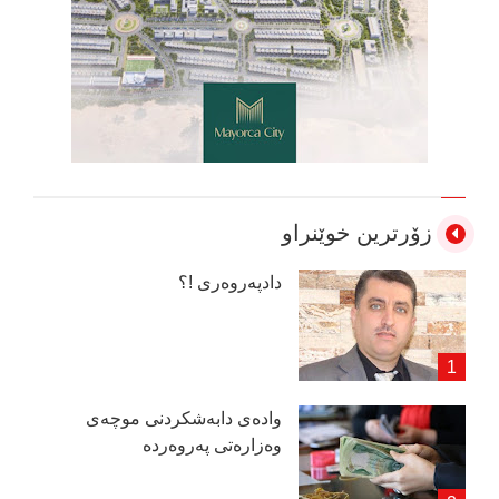
زۆرترین خوێنراو
دادپەروەری !؟
وادەی دابەشكردنی موچەی
وەزارەتی پەروەردە