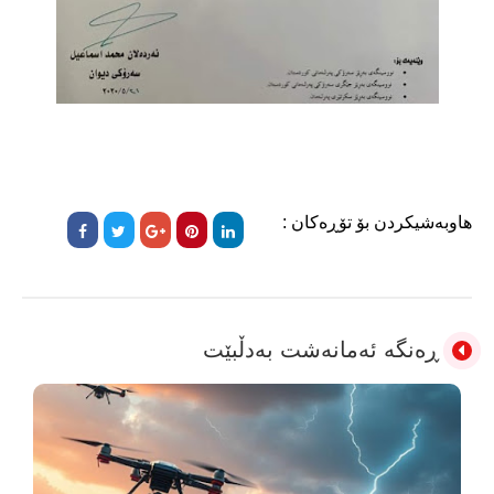
هاوبەشیکردن بۆ تۆڕەکان :
ڕەنگە ئەمانەشت بەدڵبێت