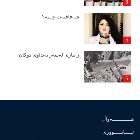
شەفافیەت چــیە؟
زانیاری لەسەر بەنداوی دوكان
هــــــــــــەواڵ
ئـــــابـــــووری