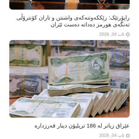
راپۆرتێک: رێککەوتنەکەی واشنتن و تاران کۆنترۆڵی
تەنگەی هورمز دەداتە دەست ئێران
ئاب 04, 2026
عێراق زیاتر لە 186 تریلیۆن دینار قەرزدارە
ئاب 04, 2026