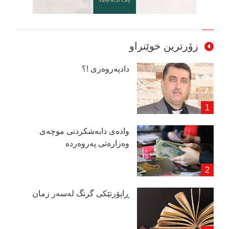
زۆرترین خوێنراو
دادپەروەری !؟
وادەی دابەشكردنی موچەی
وەزارەتی پەروەردە
ڕاپۆرتێكی گرنگ لەسەر زمان