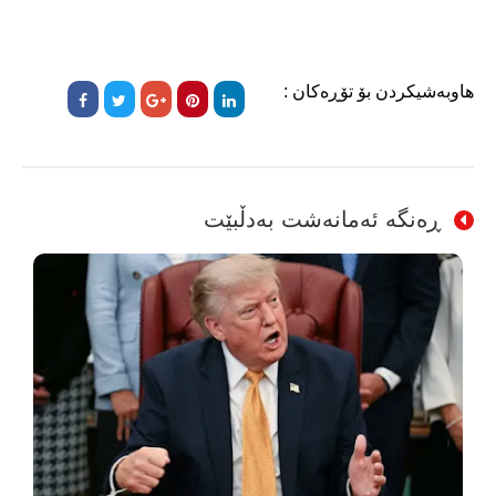
هاوبەشیکردن بۆ تۆڕەکان :
ڕەنگە ئەمانەشت بەدڵبێت