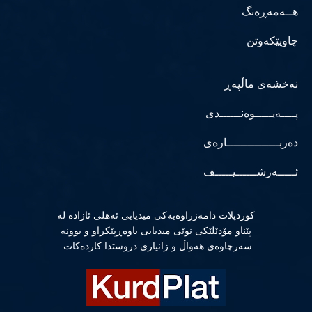
هــەمەڕەنگ
چاوپێکەوتن
نەخشەی ماڵپەڕ
پــــەیـــــوەنــــــدی
دەربـــــــــــــــارەی
ئـــــەرشــــــیـــــف
كوردپلات دامەزراوەیەكی میدیایی ئەهلی ئازادە لە
پێناو مۆدێلێكی نوێی میدیایی باوەڕپێكراو و بوونە
سەرچاوەی هەواڵ و زانیاری دروستدا كاردەكات.