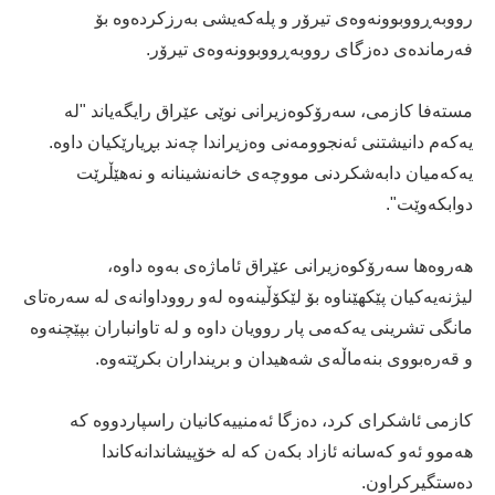
رووبەڕووبوونەوەی تیرۆر و پلەکەیشی بەرزکردەوە بۆ
فەرماندەی دەزگای رووبەڕووبوونەوەی تیرۆر.
مستەفا کازمی، سەرۆکوەزیرانی نوێی عێراق رایگەیاند "لە
یەکەم دانیشتنی ئەنجوومەنی وەزیراندا چەند بڕیارێکیان داوە.
یەکەمیان دابەشکردنی مووچەی خانەنشینانە و نەهێڵرێت
دوابکەوێت".
هەروەها سەرۆکوەزیرانی عێراق ئاماژەی بەوە داوە،
لیژنەیەکیان پێکهێناوە بۆ لێکۆڵینەوە لەو رووداوانەی لە سەرەتای
مانگی تشرینی یەکەمی پار روویان داوە و لە تاوانباران بپێچنەوە
و قەرەبووی بنەماڵەی شەهیدان و برینداران بکرێتەوە.
کازمی ئاشکرای کرد، دەزگا ئەمنییەکانیان راسپاردووە کە
هەموو ئەو کەسانە ئازاد بکەن کە لە خۆپیشاندانەکاندا
دەستگیرکراون.