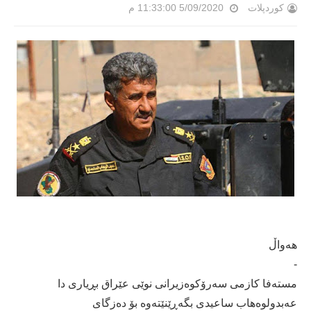
کوردپلات
5/09/2020 11:33:00 م
هەواڵ
-
مستەفا کازمی سەرۆکوەزیرانی نوێی عێراق بڕیاری دا
عەبدولوەهاب ساعیدی بگەڕێنێتەوە بۆ دەزگای