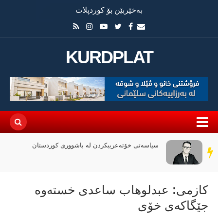
بەخێربێن بۆ کوردپلات
KURDPLAT
سیاسەتی خۆتەعریبکردن لە باشووری کوردستان
سەر
دێڕ
كازمی: عبدلوهاب ساعدی خستەوە
جێگاكەی خۆی