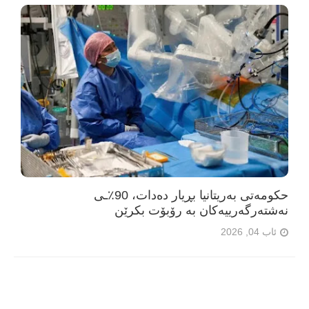
حکومەتی بەریتانیا بڕیار دەدات، 90٪ـی
نەشتەرگەرییەکان بە رۆبۆت بکرێن
ئاب 04, 2026