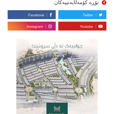
تۆڕە کۆمەڵایەتییەکان