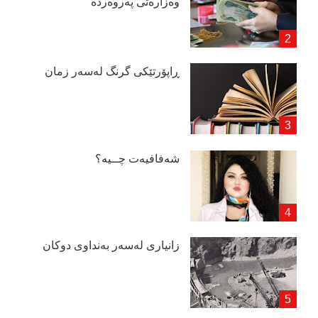
وەزارەتی پەروەردە
ڕاپۆرتێكی گرنگ لەسەر زمان
شەفافیەت چــیە؟
زانیاری لەسەر بەنداوی دوكان