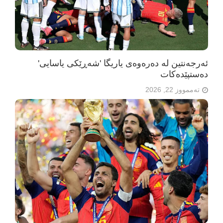
ئەرجەنتین لە دەرەوەی یاریگا 'شەڕێکی یاسایی'
دەستپێدەکات
تەممووز 22, 2026