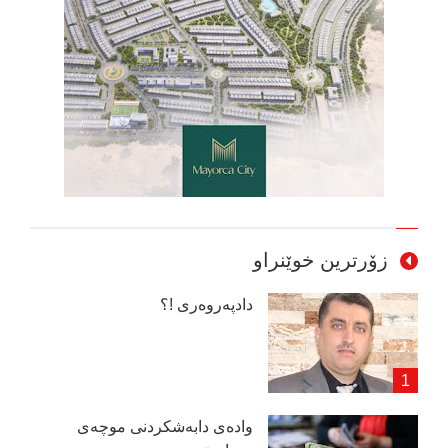
زۆرترین خوێنراو
دادپەروەری !؟
وادەی دابەشكردنی موچەی