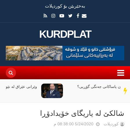
بەخێربێن بۆ کوردپلات
KURDPLAT
وێرانی عێراق لە نێوان ملیاران و ئاگردا
سەر
دێڕ
شالكێ لە یاریگای خۆیدادۆڕا
کوردپلات
5/24/2020 08:38:00 م