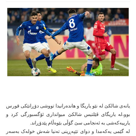
یانەی شالکێ لە نێو یاریگا و هاندەرانیدا تووشی دۆڕانێکی قورس
بوو،لە یاریگای ڤێلتیس شالکێ میوانداری ئۆگسبورگی کرد و
یارییەکەشی بە ئەنجامی سێ گۆڵی بێوەڵام پێدۆڕاند.
لە گێمی یەکەمدا و دوای تێپەڕینی تەنیا شەش خولەک بەسەر