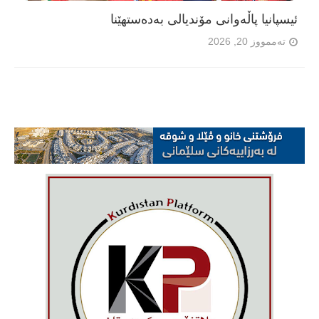
ئیسپانیا پاڵەوانی مۆندیالی بەدەستهێنا
تەممووز 20, 2026