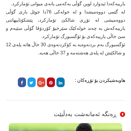
یارییەکەدا ئیدوارد لوین گۆڵی یەکەمی یانەی میوانی تۆمارکرد.
لە گێمی دووەمیشدا و لە خولەکی 76دا جوێل بازی گۆڵی
دووەمیشی لە تۆڕی شالکێ تۆمارکرد، پێشکۆتاییهاتنی
یارییەکەش بە چەند خولەکێک سێرخیۆ کۆردۆڤا گۆڵی سێیەم و
سێ خاڵی یارییەکەی بۆ ئۆگسبورگ تۆمارکرد.
ئۆگسبورگ بەم بردنەوەیە بە کۆکردنەوەی 30 خاڵ هاتە پلەی 12
و شالکێش لە پلەی هەشتەمە و 37 خاڵی هەیە.
هاوبەشیکردن بۆ تۆڕەکان :
ڕەنگە ئەمانەشت بەدڵبێت