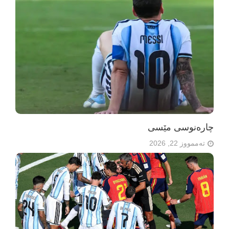
چارەنوسی مێسی
تەممووز 22, 2026