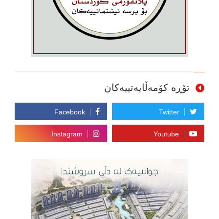
تۆڕە کۆمەڵایەتییەکان