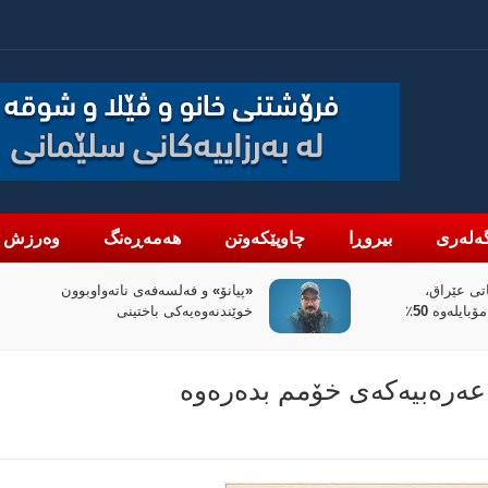
ەلەری
بیروڕا
چاوپێکەوتن
هەمەڕەنگ
وەرزش
واوبوون
سیاسەتی خۆتەعریبکردن لە باشووری
کوردستان
 عەرەبیەكەی خۆمم بدەرەوە