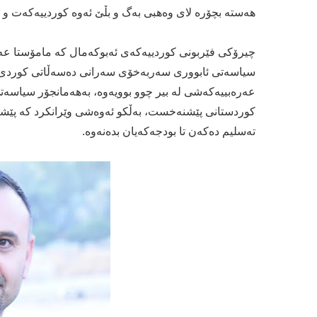
هەستە بچۆرە لای وەهبی بەگ و بڵێ ئەوە کوردییەکەت و 
چیرۆکی فێربونی کوردییەکەی ئەبوکەمال کە مامۆستا عە
سیاسەتی ئابووری سەربەخۆی سەرانی دەسەڵاتی کوردی د
عەرەبییەکەشی لە بیر چوو بوویەوە، بەهەمانجۆر سیاسەتی
کوردستانی پێشنەخست، بەڵکو ئەوەشی وێرانکرد کە پێشتر ه
تەسلیم دەکەن تا بودجەکەیان بدەنەوە.