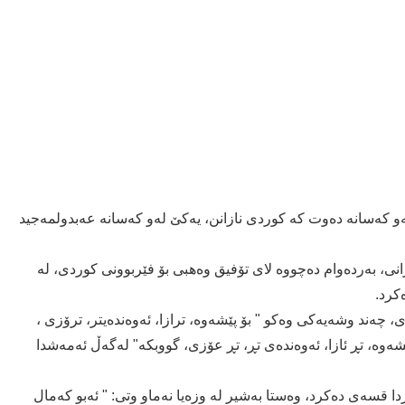
ەو کەسانە دەوت کە کوردی نازانن، یەکێ لەو کەسانە عەبدولمەجید
ی، بەردەوام دەچووە لای تۆفیق وەهبی بۆ فێربوونی کوردی، لە
کرد.
 چەند وشەیەکی وەکو " بۆ پێشەوە، ترازا، ئەوەندەیتر، ترۆزی ،
یشەوە، تڕ ئازا، ئەوەندەی تڕ، تڕ عۆزی، گووبکە" لەگەڵ ئەمەشدا
 قسەی دەکرد، وەستا بەشیر لە وزەیا نەماو وتی: " ئەبو کەمال