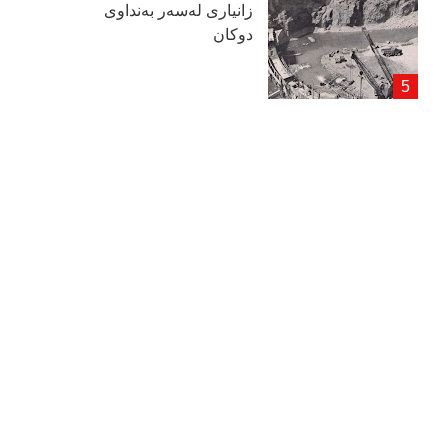
زانیاری لەسەر بەنداوی
دوكان