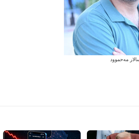
الار مەحموود