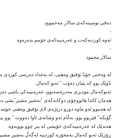
دەقی نوسینەكەی سالار مەحموود
-
ئەوە كوردیەكەت و عەرەبیەكەی خۆمم بدەرەوە
-
سالار محمود
لە وەختی خۆیا تۆفیق وەهبی، لە بەغداد دەرسی کوردی ب
ناوێک بوو کە پێیان دەوت " ئەبو کەمال.
ئەبوکەمال مودیری مەدرەسەبوو، عەرەبییەکی باشی دەزان
هەمان کاتدا هاتووچۆی دوکانەکەی "بەشیر مشیر"یشی دە
لە هەموو ئەو ماوە دورو درێژەی لای تۆفیق وەهبی خوێندی،
گۆبكە" فێربوو بوو، بەڵام ئەو وشانەی ئاوا دەووت " بوو ب
هەندێک لە عەرەبییەکەی خۆیشی لە بیر چوو بوویەوە.
ڕۆژێک ئەبو کەمال بەمجۆرە کوردییە لەگەڵ بەشیر مشیردا