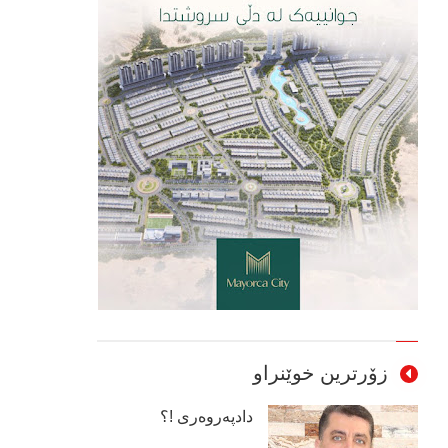
زۆرترین خوێنراو
دادپەروەری !؟