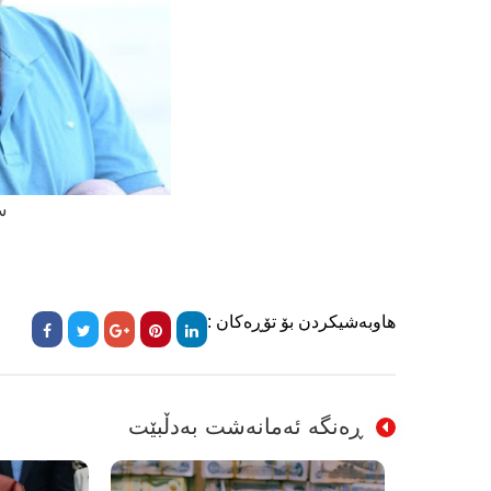
س
هاوبەشیکردن بۆ تۆڕەکان :
ڕەنگە ئەمانەشت بەدڵبێت