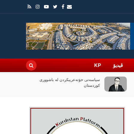
ڤیدیۆ
KP
چۆن فیلمی (ئۆدیسە)ی کریستۆفەر نۆلان
بووبە ڕووداوێکی جیهانی؟