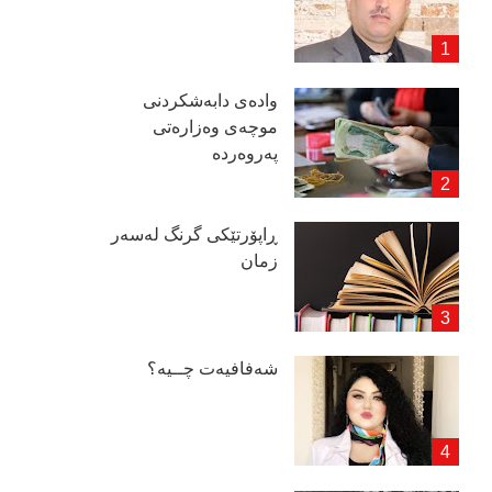
وادەی دابەشكردنی
موچەی وەزارەتی
پەروەردە
ڕاپۆرتێكی گرنگ لەسەر
زمان
شەفافیەت چــیە؟