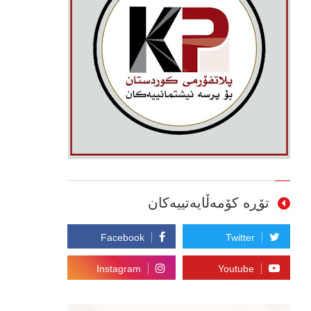
تۆڕە کۆمەڵایەتییەکان