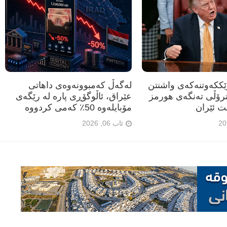
رێککەوتنەکەی واشنتن
لەگەڵ کەمبوونەوەی داهاتی
ترۆڵی تەنگەی هورمز
عێراق، ئاڵوگۆڕی پارە لە رێگەی
ت ئێران
مۆبایلەوە 50٪ کەمی کردووە
ئاب 06, 2026