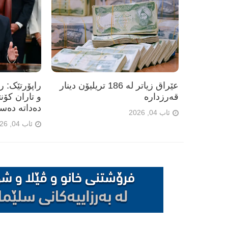
عێراق زیاتر لە 186 تریلیۆن دینار
راپۆرتێک: 
قەرزدارە
و تاران کۆن
دەداتە دەس
ئاب 04, 2026
ئاب 04, 2026