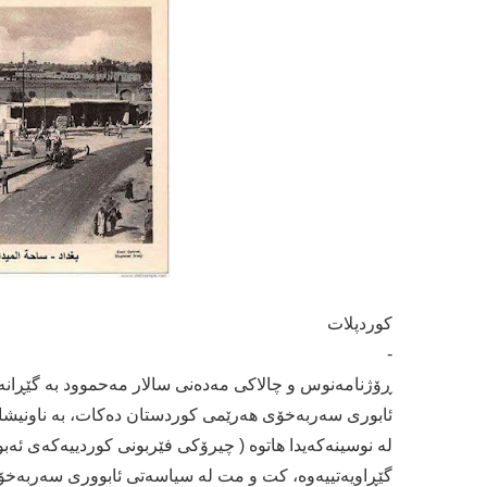
كوردپلات
-
ڕۆژنامەنوس و چالاكی مەدەنی سالار مەحموود بە گێڕ
ئابوری سەربەخۆی هەرێمی كوردستان دەكات، بە ناونیشا
لە نوسینەكەیدا هاتوە ( چیرۆکی فێربونی کوردییەکەی ئ
گێڕاویەتییەوە، کت و مت لە سیاسەتی ئابووری سەربەخ