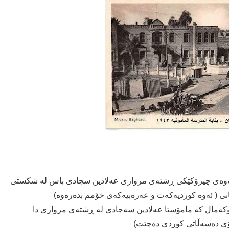
انەوەی چیرۆكێكی ڕشتەی مرواری عەلادین سجادی باس لە شكستی
نی ( ئەوە كوردیەكەت و عەرەبیەكەی خۆمم بدەرەوە)
ەبوکەمال کە مامۆستا عەلادین سەجادی لە ڕشتەی مرواری دا
ۆی دەسەڵاتی کوردی دەچێت)