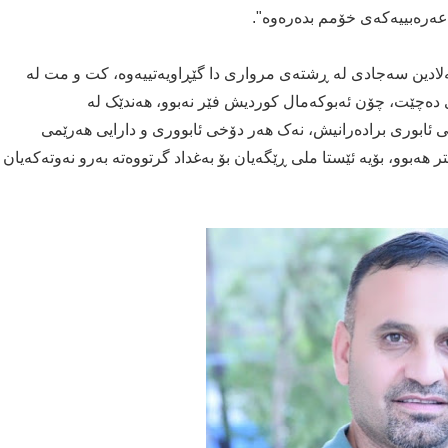
عەرەبییەکەی خۆمم بدەرەوە".
لادین سەجادی لە ڕشتەی مرواری دا گێڕاویەتییەوە، کت و مت لە
ەچێت، چۆن ئەبوکەمال کوردیش فێر نەبوو، هەندێک لە
 ئابوری برادەرانیش، نەک هەر دۆخی ئابووری و دارایی هەرێمی
ەبوو، بۆیە ئێستا ملی ڕێگەیان بۆ بەغداد گرتووەتە بەرو نەوتەکەیان