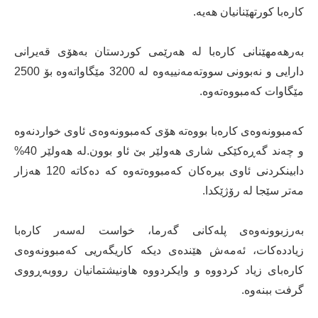
کارەبا کورتهێنانیان هەیە.
بەرهەمهێنانی کارەبا لە هەرێمی کوردستان بەهۆی قەیرانی
دارایی و نەبوونی سووتەمەنییەوە لە 3200 مێگاواتەوە بۆ 2500
مێگاوات کەمبووەتەوە.
کەمبوونەوەی کارەبا بووەتە هۆی کەمبوونەوەی ئاوی خواردنەوە
و چەند گەڕەکێکی شاری هەولێر بێ ئاو بوون.لە هەولێر 40%
دابینکردنی ئاوی بیرەکان کەمبووەتەوە کە دەکاتە 120 هەزار
مەتر سێجا لە رۆژێکدا.
بەرزبوونەوەی پلەکانی گەرما، خواست لەسەر کارەبا
زیاددەکات، ئەمەش هێندەی دیکە کاریگەریی کەمبوونەوەی
کارەبای زیاد کردووە و وایکردووە هاونیشتمانیان رووبەڕووی
گرفت ببنەوە.