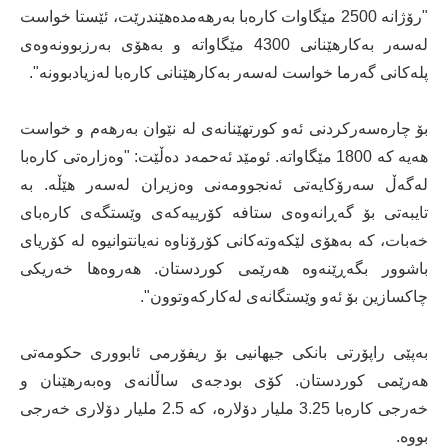
"رۆژانە 2500 مێگاوات کارەبا بەرهەمدەهێندرێت، ئێستا خواست
لەسەر بەکارهێنانی 4300 مێگاواتە و بەهۆی بەرزبوونەوەی
پلەکانی گەرما خواست لەسەر بەکارهێنانی کارەبا لەزیادبوونە".
بۆ چارەسەرکردنی ئەو کورتهێنانەی لە نێوان بەرهەم و خواست
هەیە کە 1800 مێگاواتە. ئومێد ئەحمەد دەڵێت: "وەزارەتی کارەبا
لەگەڵ سەرۆکایەتی ئەنجوومەنی وەزیران لەسەر هێڵە. بە
تایبەتی بۆ گەڕانەوەی ستافە کۆرییەکەی وێستگەی كارەبای
خەبات، کە بەهۆی لێکەوتەکانی کۆرۆناوە نەیانتوانیوە لە كۆریای
باشوور بگەڕێنەوە هەرێمی كوردستان. هەروەها خەریکی
چاكسازین بۆ ئەو وێستگانەی لەکارکەوتوون".
بەپێی راپۆرتی بانکی جیهانیی بۆ ریفۆرمی ئابووری حکومەتی
هەرێمی کوردستان. کۆی بودجەی ساڵانەی وەبەرهێنان و
خەرجی کارەبا 3.25 ملیار دۆلارە، کە 2.5 ملیار دۆلاری خەرجی
بووە.