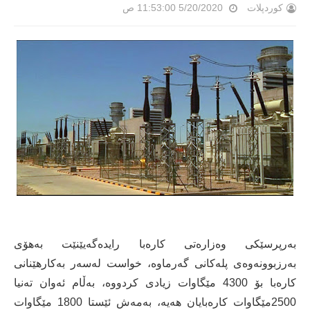
کوردپلات
5/20/2020 11:53:00 ص
بەرپرسێکی وەزارەتی کارەبا رایدەگەیێنێت بەهۆی
بەرزبوونەوەی پلەکانی گەرماوە، خواست لەسەر بەکارهێنانی
کارەبا بۆ 4300 مێگاوات زیادی کردووە، بەڵام ئەوان تەنیا
2500مێگاوات کارەبایان هەیە، بەمەش ئێستا 1800 مێگاوات