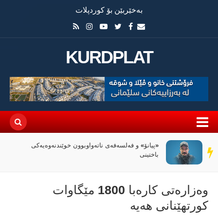
بەخێربێن بۆ کوردپلات
KURDPLAT
«پیانۆ» و فەلسەفەی ناتەواوبوون خوێندنەوەیەکی
سەر
باختینی
دێڕ
وەزارەتی كارەبا 1800 مێگاوات
کورتهێنانی هەیە