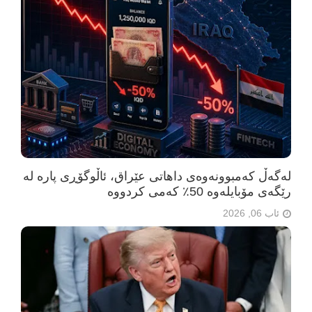
لەگەڵ کەمبوونەوەی داهاتی عێراق، ئاڵوگۆڕی پارە لە
رێگەی مۆبایلەوە 50٪ کەمی کردووە
ئاب 06, 2026