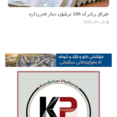
عێراق زیاتر لە 186 تریلیۆن دینار قەرزدارە
ئاب 04, 2026