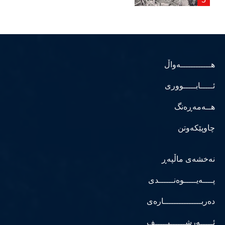
هــــــــــــەواڵ
ئـــــابـــــووری
هــەمەڕەنگ
چاوپێکەوتن
نەخشەی ماڵپەڕ
پــــەیـــــوەنــــــدی
دەربـــــــــــــــارەی
ئـــــەرشــــــیـــــف