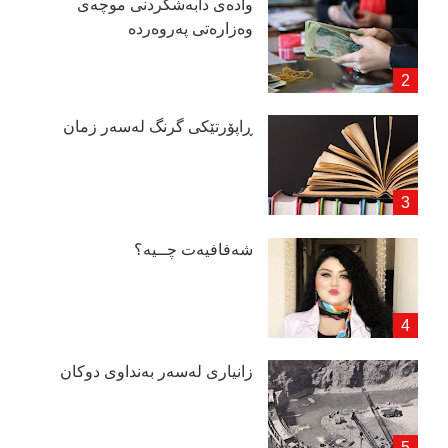
وادەی دابەشكردنی موچەی
وەزارەتی پەروەردە
ڕاپۆرتێكی گرنگ لەسەر زمان
شەفافیەت چــیە؟
زانیاری لەسەر بەنداوی دوكان