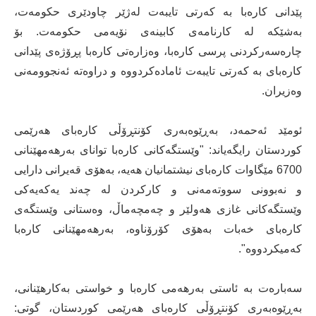
پێدانی کارەبا بە کەرتی تایبەت لەژێر چاودێری حکومەت،
بەشێکە لە کارنامەی کابینەی نۆیەمی حکومەت. بۆ
چارەسەرکردنی پرسی کارەبا، وەزارەتی کارەبا پڕۆژەی پێدانی
کارەبای بە کەرتی تایبەت ئامادەکردووە و دراوەتە ئەنجوومەنی
وەزیران.
ئومێد ئەحمەد، بەڕێوەبەری کۆنتڕۆڵی کارەبای هەرێمی
کوردستان رایگەیاند: "وێستگەکانی کارەبا توانای بەرهەمهێنانی
6700 مێگاوات کارەبای نیشتمانیان هەیە، بەهۆی قەیرانی دارایی
و نەبوونی سووتەمەنی و کارکردن لە چەند یەكەیەكی
وێستگەكانی غازی هەولێر و چەمچەماڵ، وەستانی وێستگەی
كارەبای خەبات بەهۆی كۆرۆناوە، بەرهەمهێنانی کارەبا
کەمیکردووە".
سەبارەت بە ئاستی بەرهەمی کارەبا و خواستی بەکارهێنانی،
بەڕێوەبەری کۆنتڕۆڵی کارەبای هەرێمی کوردستان، گوتی: