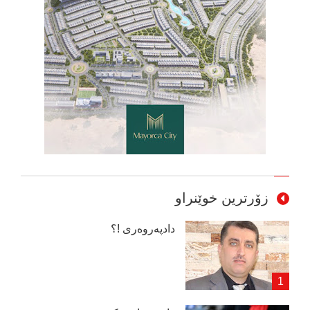
زۆرترین خوێنراو
دادپەروەری !؟