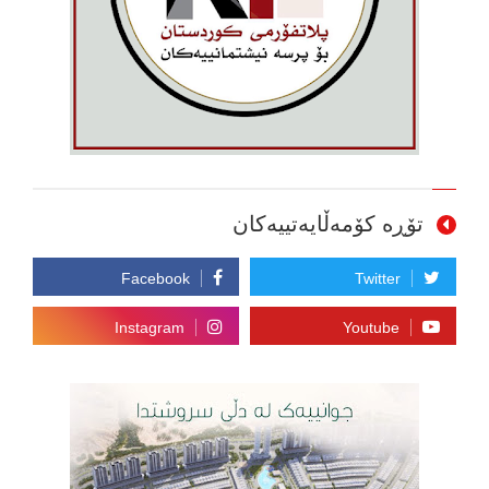
تۆڕە کۆمەڵایەتییەکان