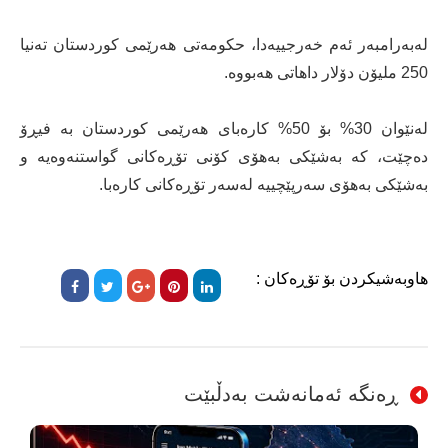
لەبەرامبەر ئەم خەرجییەدا، حکومەتی هەرێمی کوردستان تەنیا
250 ملیۆن دۆلار داهاتی هەبووە.
لەنێوان 30% بۆ 50% کارەبای هەرێمی کوردستان بە فیڕۆ
دەچێت، کە بەشێکی بەهۆی کۆنی تۆڕەکانی گواستنەوەیە و
بەشێکی بەهۆی سەرپێچییە لەسەر تۆڕەکانی کارەبا.
هاوبەشیکردن بۆ تۆڕەکان :
ڕەنگە ئەمانەشت بەدڵبێت