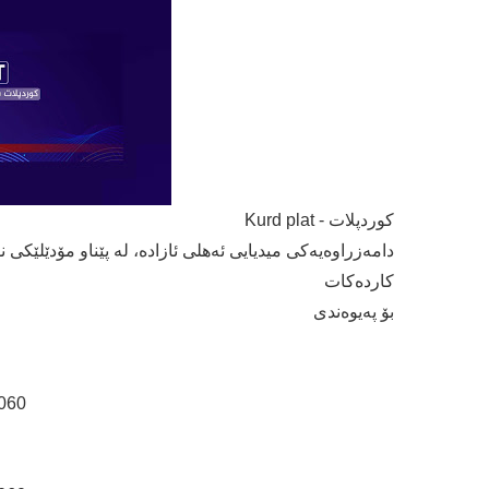
كوردپلات - Kurd plat
دامەزراوەیەكی میدیایی ئەهلی ئازادە، لە پێناو مۆدێلێكی 
كاردەكات
بۆ پەیوەندی
060