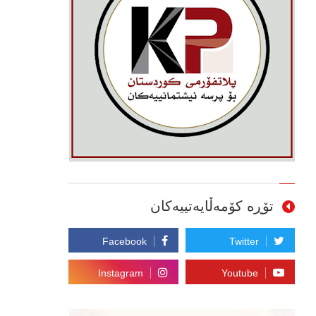
تۆڕە کۆمەڵایەتییەکان