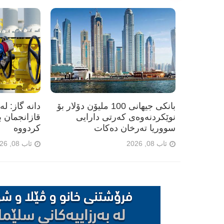
بانکی جیهانی 100 ملیۆن دۆلار بۆ
نوێکردنەوەی کەرتی دارایی
سووریا تەرخان دەکات
کردووە
ئاب 08, 2026
ئاب 08, 2026