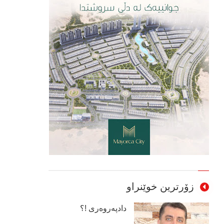
زۆرترین خوێنراو
دادپەروەری !؟