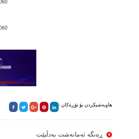
060
060
هاوبەشیکردن بۆ تۆڕەکان :
ڕەنگە ئەمانەشت بەدڵبێت