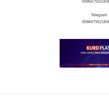
009647502183
Telegram
009647502183