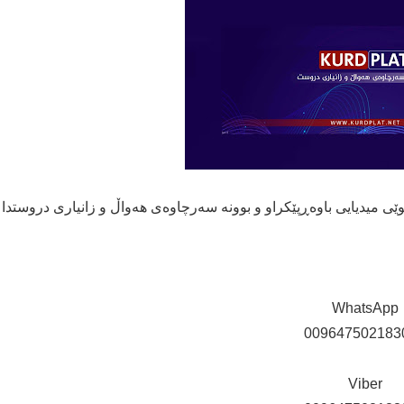
نوێی میدیایی باوەڕپێكراو و بوونە سەرچاوەی هەواڵ و زانیاری دروستدا
WhatsApp
009647502183
Viber