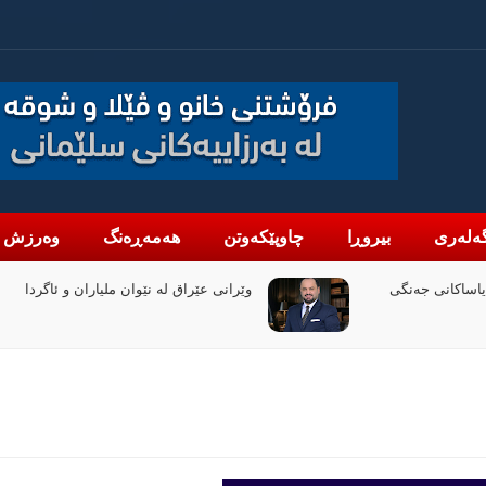
ەلەری
بیروڕا
چاوپێکەوتن
هەمەڕەنگ
وەرزش
یاران و ئاگردا
دانە گاز: لە نیوەی یەکەمی 2026 قازانجمان
بە رێژەی 47% زیادی کردووە