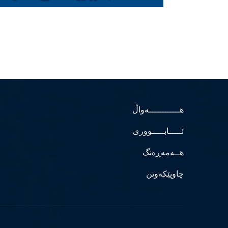
هــــــــــــەواڵ
ئـــــابـــــووری
هــەمەڕەنگ
چاوپێکەوتن