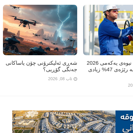
دانە گاز: لە نیوەی یەکەمی 2026
شەڕی ئەلیکترۆنی چۆن یاساکانی
قازانجمان بە رێژەی 47% زیادی
جەنگی گۆڕیی؟
ئاب 08, 2026