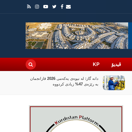
ڤیدیۆ
KP
بانکی جیهانی 100 ملیۆن دۆلار بۆ
نوێکردنەوەی کەرتی دارایی سووریا تەرخان
دەکات