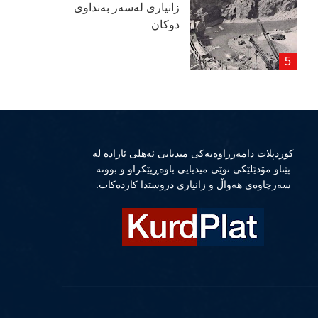
زانیاری لەسەر بەنداوی
دوكان
كوردپلات دامەزراوەیەكی میدیایی ئەهلی ئازادە لە
پێناو مۆدێلێكی نوێی میدیایی باوەڕپێكراو و بوونە
سەرچاوەی هەواڵ و زانیاری دروستدا كاردەكات.