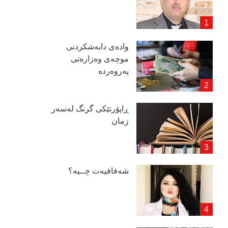
وادەی دابەشكردنی
موچەی وەزارەتی
پەروەردە
ڕاپۆرتێكی گرنگ لەسەر
زمان
شەفافیەت چــیە؟