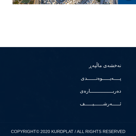
نەخشەی ماڵپەڕ
پــــەیـــــوەنــــــدی
دەربـــــــــــــــارەی
ئـــــەرشــــــیـــــف
COPYRIGHT© 2020 KURDPLAT / ALL RIGHTS RESERVED