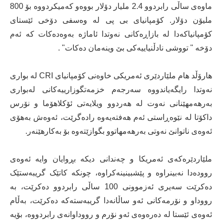
ماوەی ساڵی رابردوو 2.4 ملیار دۆلار بووەو کەمیکردووە بۆ 800
ملیۆن دۆلار. کۆمپانیای بی پی لە وەسفی دۆخی ئێستای
کۆمپانیاکەدا لە بازاڕەکانی نەوتدا ئاماژە بەوەدەکات کە ئەم
دۆخە " تووشی نادڵنیاییەکی بێ وینەمان دەکات" .
هارۆڵد هام ملێاردێری ئەمریکی خاوەنی کۆمپانیای CRI لە بواری
نەوتدا رایگەیاندووە سەرجەم خزمەتگوزارییەکانی لەبواری
بەرهەمهێنانی نەوت لە هەردوو ویلایەتی ئۆکلاهۆما و نۆرس
داکۆتا لە نێوەڕاستی ئەم هەفتەیەوە رادەگرێت، ئەوەش بەهۆی
ئەوەی ناتوانێ نەوتی بەرهەمهاتوو بگوازێتەوە بۆ بەکارهێنەر.
ملێاردێرەکەی ئەمریکا و چەندانی دیکە بڕوایان وایە ئەوەی
روودەدا نەبینراوە و پێشبینینەکراوە، چونکە کاتێک گریبەستێک
دەکرێت سەیری ئەزموونی 100 ساڵی رابردوو دەکرێت، بە
رووداو و نۆرمەکانی ئەو ساڵانەدا گریبەستەکە دەکرێت، بەڵام
ئەوەی ئێستا لە دەرەوەی ئەو نۆرم و رووداوانەی رابردووە، بۆیە