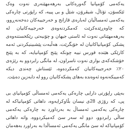
یەکەمی کۆمپانیا گەورەکانی بەرهەمهێنەری نەوت وەک
ئێکسۆن، تۆتاڵ، شیڤرۆن، شێڵ و بی پییە، کە راپۆرتی چارەکی
یەکەمی ئەمساڵیان لەبارەی قازانج و خەرجییەکان دەخەنەڕوو،
کە چاوەڕێدەکرێت کەمکردنەوەی خەرجییەکانیان لە
بەرهەمهێنانی نەوت لە ئاستی جیهان و چۆنیەتی رێکخستنەوەی
پشکی کۆمپانیاکانیان لە خۆبگرێت، هەڵبەت پێشبینیکردنی ئەمە
کارێکی هێندە قورس نییە چونکە پێنج کۆمپانیایە، کە بە پێنج
خۆشکەکەی بواری نەوت ناسراون، لە مانگی رابردوو بە رێژەی
٢٠٪ خەرجییەکانیان کەمکردەوە، ئێستاش چەندی دیکە
کەمیبکەنەوە ئەوەندە بەهای پشکەکانیان روو لە دابەزین دەبێت.
بەپێی راپۆرتی دارایی چارەکی یەکەمی ئەمساڵی کۆمپانیای بی
پی، کە رۆژی 28ی نیسان بڵاوکرایەوە، داهاتی کۆمپانیاکە لە
چارەکی یەکەمی ئەمساڵ بە بەرداورد بە چارەکی یەکەمی
ساڵی رابردوو، دوو لە سەر سێ کەمیکردووە. واتە داهاتی
کۆمپانیاکە لە سێ مانگی یەکەمی ئەمساڵدا بە بەراورد بەهەمان