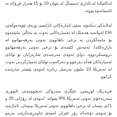
لەکاتێکدا لە ئاداری ئەمساڵ لە نێوان 10 بۆ 15 هەزار فڕۆکە بە
ئاسمانەوە بوونە.
لەلایەکی دیکەوە، بەپێی ئامارەكانی ئاژانسی وزەی نێوەدەوڵەتی
EIA لەوانەیە هەندێک لە ئەمبارەکانی نەوت بە بەتاڵی مابێنتەوە
بۆ مامەڵکردن بە نرخی داهاتووی نەوتی بەرهەمهاتوو لە
بازاڕەکاندا. ئەمەش کێشەی بۆ نرخی نەوتی بەرهەمهاتوو
دروستکردووە، دوای ئەوەی مەزەندەی شارەزایان بۆ توانای
ئەمبارەکان هەڵە دەرچوو و دەرکەوت توانای ئەمبارکردنی نەوت
لە ئەمریکا 10 ملیۆن بەرمیل زیاترە لەوەی پێشتر مەزەندە
کرابوو.
فریدرێک لورینس، جێگری سەرۆکی ئەنجوومەنی ئابووری
سەربەخۆی نەوتی ئەمریکا IPA پێیوایە "ئەوەی لە رۆژانی 20 و
21ی نیسان لە نرخی داهاتووی نەوتی ئەمریکا بینیمان، ئاماژەیە
بۆ ئەوەی دۆخەکە زۆر خێراتر لەوەی چاوەڕێدەکرێت بەرەو