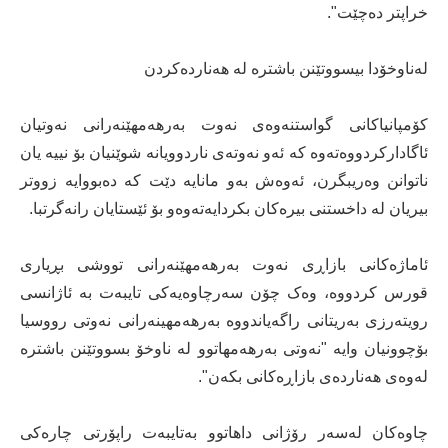
خراپتر دەچێت".
لەناوخۆدا بیسووتێنن باشترە لە هەناردەكردن
کۆمپانیاکانی گواستنەوەی نەوت بەرهەمهێنەرانی نەوتیان
ئاگادارکردووەتەوە کە ئەو نەوتەی ناردوویانە شوێنیان بۆ نییە یان
ناتوانن وەریبگرن، ئەوەش بەو مانایە دێت کە دەبووایە زووتر
بیریان لە داخستنی بیرەکان بکردایەتەوەو بۆ ئێستایان رانەگرتبا.
ئاماژەکانی بازاڕی نەوت بەرهەمهێنەرانی تووشی بڕیاری
قورس کردووە، وەک چۆن سەرچاوەیەکی تایبەت بە ئاژانسی
رویتەرزی بەریتانی راگەیاندووە بەرهەمهینەرانی نەوتی رووسیا
بۆچوونیان وایە "نەوتی بەرهەمهاتوو لە ناوخۆ بسووتێنن باشترە
لەوەی هەناردەی بازاڕەکانی بکەن".
چاوەکان لەسەر رۆژانی داهاتوو بەتایبەت راپۆرتی چارەکی