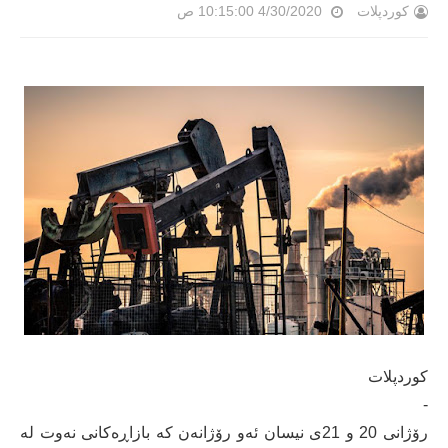
کوردپلات
4/30/2020 10:15:00 ص
كوردپلات
-
رۆژانی 20 و 21ی نیسان ئەو رۆژانەن کە بازاڕەکانی نەوت لە