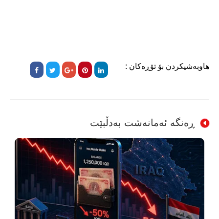
هاوبەشیکردن بۆ تۆڕەکان :
ڕەنگە ئەمانەشت بەدڵبێت