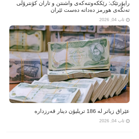
راپۆرتێک: رێککەوتنەکەی واشنتن و تاران کۆنترۆڵی
تەنگەی هورمز دەداتە دەست ئێران
ئاب 04, 2026
عێراق زیاتر لە 186 تریلیۆن دینار قەرزدارە
ئاب 04, 2026