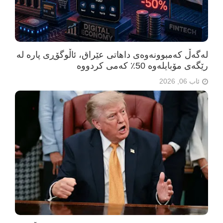
لەگەڵ کەمبوونەوەی داهاتی عێراق، ئاڵوگۆڕی پارە لە
رێگەی مۆبایلەوە 50٪ کەمی کردووە
ئاب 06, 2026