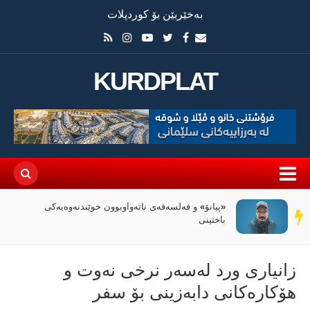
بەخێربێن بۆ کوردپلات
KURDPLAT
«پیانۆ» و فەلسەفەی ناتەواوبوون خوێندنەوەیەکی
سەر
باختینی
دێڕ
زانیاری ورد لەسەر نرخی نەوت و
هۆكارەكانی دابەزینی بۆ سفر