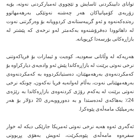
توانای دابینکردنی ئاسایش و تێچووی ئەمبارکردنی نەوتە، بۆیە
زۆربەی کۆمپانیاکان هەر چەشنە نەوتێکی بەرهەمهاتوو
رەتدەکەنەوە و ئەو گریبەستانەی کردوویانە بۆ وەرگرتنی نەوت
لە داهاتوودا دەفرۆشنەوە بەکەمتر لەو نرخەی کە پێشتر لە
بازاڕەکانی بۆرسەدا کڕیویانە.
هەریەکە لە وڵاتانی سعودیە، کوەیت و ئیمارات بۆ فریاکەوتنی
نرخی نەوتی برێنت لە بازاڕەکاندا پێش ئەو وادەیەی دیارکراوە بۆ
کەمکردنەوەی بەرهەمهێنان، دەستیانکردووە بە کەمکردنەوەی
بەرهەمهێنانی نەوت، بەڵام لەوانەیە فریا نەکەون، چونکە نرخی
نەوتی برێنت لە یەکەم رۆژی کردنەوەی بازاڕەکاندا بە رێژەی
24٪ بەهاکەی لەدەستدا و بە دەورووبەری 20 دۆلار بۆ هەر
بەرمیلێک مامەڵەی پێوەکرا.
ئەگەری ئەوە هەیە نرخی نەوتی ئەمریکا جارێکی دیکە لە خوار
سفرەوە مامەڵەی پێوەبکرێت، ئەویش بەهۆی پڕبوونی