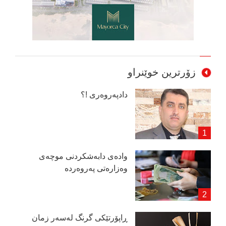
زۆرترین خوێنراو
دادپەروەری !؟
وادەی دابەشكردنی موچەی
وەزارەتی پەروەردە
ڕاپۆرتێكی گرنگ لەسەر زمان