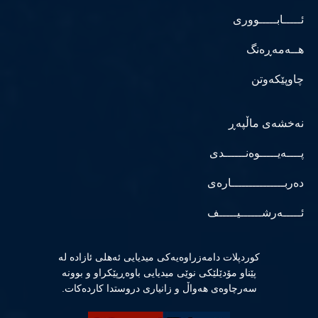
ئـــــابـــــووری
هــەمەڕەنگ
چاوپێکەوتن
نەخشەی ماڵپەڕ
پــــەیـــــوەنــــــدی
دەربـــــــــــــــارەی
ئـــــەرشــــــیـــــف
كوردپلات دامەزراوەیەكی میدیایی ئەهلی ئازادە لە
پێناو مۆدێلێكی نوێی میدیایی باوەڕپێكراو و بوونە
سەرچاوەی هەواڵ و زانیاری دروستدا كاردەكات.