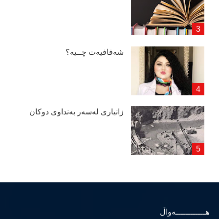
شەفافیەت چــیە؟
زانیاری لەسەر بەنداوی دوكان
هــــــــــــەواڵ