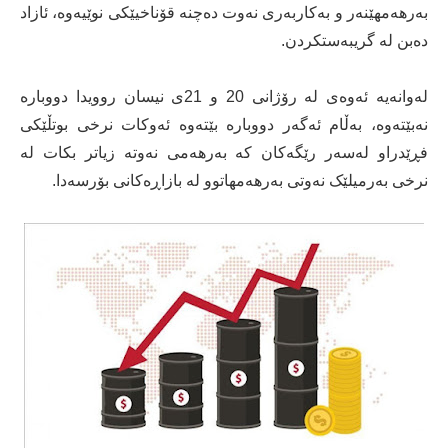
بەرهەمهێنەر و بەکاربەری نەوت دەچنە قۆناخیێکی نوێیەوە، ئازاد
دەبن لە گریبەستکردن.
لەوانەیە ئەوەی لە رۆژانی 20 و 21ی نیسان روویدا دووبارە
نەبێتەوە، بەڵام ئەگەر دووبارە بێتەوە ئەوکات نرخی بوتڵێکی
فڕێدراو لەسەر رێگەکان کە بەرهەمی نەوتە زیاتر بکات لە
نرخی بەرمیلێک نەوتی بەرهەمهاتوو لە بازاڕەکانی بۆرسەدا.