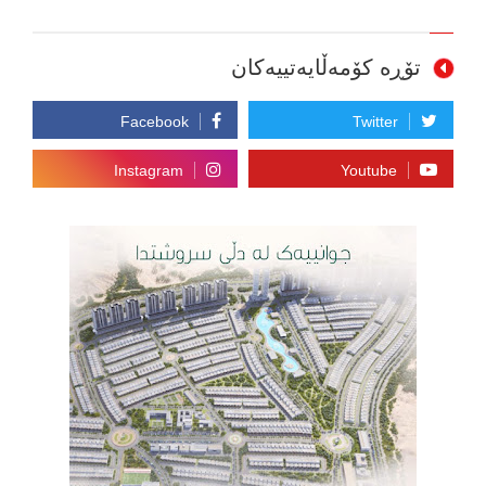
تۆڕە کۆمەڵایەتییەکان