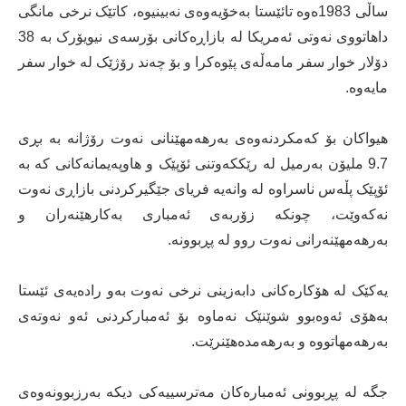
ساڵی 1983ەوە تائێستا بەخۆیەوەی نەبینیوە، کاتێک نرخی مانگی
داهاتووی نەوتی ئەمریکا لە بازاڕەکانی بۆرسەی نیویۆرک بە 38
دۆلار خوار سفر مامەڵەی پێوەکرا و بۆ چەند رۆژێک لە خوار سفر
مایەوە.
هیواکان بۆ کەمکردنەوەی بەرهەمهێنانی نەوت رۆژانە بە بڕی
9.7 ملیۆن بەرمیل لە رێککەوتنی ئۆپێک و هاوپەیمانەکانی کە بە
ئۆپێک پڵەس ناسراوە لە وانەیە فریای جێگیرکردنی بازاڕی نەوت
نەکەوێت، چونکە زۆربەی ئەمباری بەکارهێنەران و
بەرهەمهێنەرانی نەوت روو لە پڕبوونە.
یەکێک لە هۆکارەکانی دابەزینی نرخی نەوت بەو رادەیەی ئێستا
بەهۆی ئەوەبوو شوێنێک نەماوە بۆ ئەمبارکردنی ئەو نەوتەی
بەرهەمهاتووە و بەرهەمدەهێنرێت.
جگە لە پڕبوونی ئەمبارەکان مەترسییەکی دیکە بەرزبوونەوەی