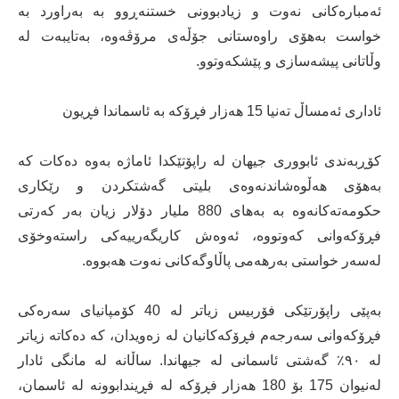
ئەمبارەکانی نەوت و زیادبوونی خستنەڕوو بە بەراورد بە
خواست بەهۆی راوەستانی جۆڵەی مرۆڤەوە، بەتایبەت لە
وڵاتانی پیشەسازی و پێشکەوتوو.
ئاداری ئەمساڵ تەنیا 15 هەزار فڕۆكە بە ئاسماندا فڕیون
کۆڕبەندی ئابووری جیهان لە راپۆتێکدا ئاماژە بەوە دەکات کە
بەهۆی هەڵوەشاندنەوەی بلیتی گەشتکردن و رێکاری
حکومەتەکانەوە بە بەهای 880 ملیار دۆلار زیان بەر کەرتی
فڕۆکەوانی کەوتووە، ئەوەش کاریگەرییەکی راستەوخۆی
لەسەر خواستی بەرهەمی پاڵاوگەکانی نەوت هەبووە.
بەپێی راپۆرتێکی فۆربیس زیاتر لە 40 کۆمپانیای سەرەکی
فڕۆکەوانی سەرجەم فڕۆکەکانیان لە زەویدان، کە دەکاتە زیاتر
لە ٩٠٪ گەشتی ئاسمانی لە جیهاندا. ساڵانە لە مانگی ئادار
لەنیوان 175 بۆ 180 هەزار فڕۆکە لە فڕیندابوونە لە ئاسمان،