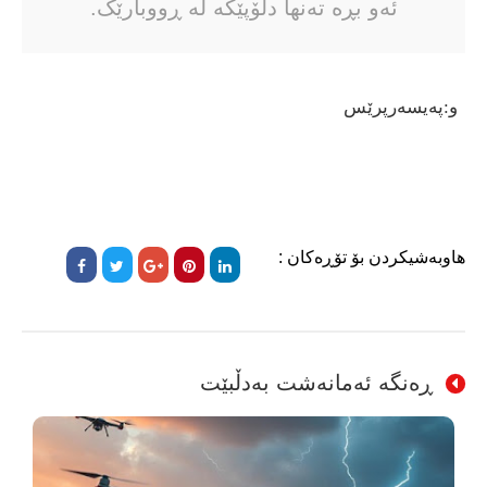
ئەو بڕە تەنها دڵۆپێکە لە ڕووبارێک.
و:پەیسەرپرێس
هاوبەشیکردن بۆ تۆڕەکان :
ڕەنگە ئەمانەشت بەدڵبێت