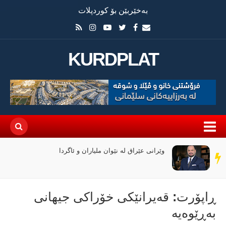
بەخێربێن بۆ کوردپلات
KURDPLAT
وێرانی عێراق لە نێوان ملیاران و ئاگردا
سەر
دێڕ
ڕاپۆرت: قەیرانێكی خۆراكی جیهانی
بەڕێوەیە