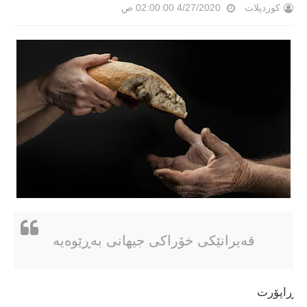
کوردپلات
4/27/2020 02:00:00 ص
قەیرانێکی خۆراکی جیهانی بەڕێوەیە‌
ڕاپۆرت