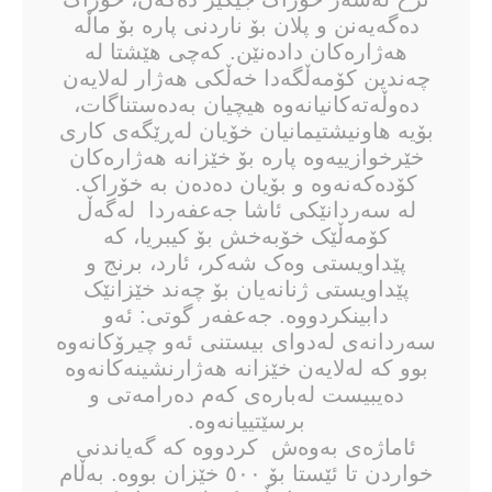
دەگەیەنن و پلان بۆ ناردنی پارە بۆ ماڵە
هەژارەکان دادەنێن. كەچی هێشتا لە
چەندین کۆمەڵگەدا خەڵکی هەژار لەلایەن
دەوڵەتەكانیانەوە هیچیان بەدەستناگات،
بۆیە هاونیشتیمانیان خۆیان لەڕێگەی کاری
خێرخوازییەوە پارە بۆ خێزانە هەژارەکان
کۆدەکەنەوە و بۆیان دەدەن بە خۆراک.
لە سەردانێکی ئاشا جەعفەردا لەگەڵ
کۆمەڵێک خۆبەخش بۆ کیبریا، کە
پێداویستی وەک شەکر، ئارد، برنج و
پێداویستی ژنانەیان بۆ چەند خێزانێک
دابینکردووە. جەعفەر گوتی: ئەو
سەردانەی لەدوای بیستنی ئەو چیرۆکانەوە
بوو کە لەلایەن خێزانە هەژارنشینەکانەوە
دەیبیست لەبارەی کەم دەرامەتی و
برسێتییانەوە.
ئاماژەی بەوەش كردووە كە گەیاندنی
خواردن تا ئێستا بۆ ٥٠٠ خێزان بووە. بەڵام