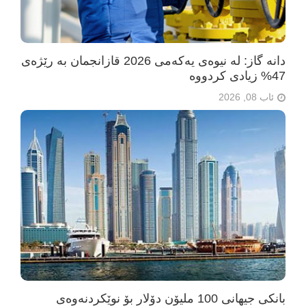
دانە گاز: لە نیوەی یەکەمی 2026 قازانجمان بە رێژەی
47% زیادی کردووە
ئاب 08, 2026
بانکی جیهانی 100 ملیۆن دۆلار بۆ نوێکردنەوەی