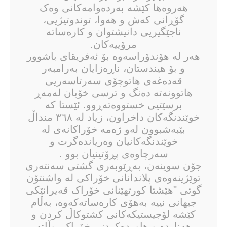
هەروەها کێشە بەردەوامەکانی وەک
گۆڕانی کەش و هەوا، توندوتیژیی،
ناجێگیریی دانیشتوان و کارەساتە
مرۆییەکان.
هەر لە هۆندۆراسەوە بۆ ئەفریقای باشوور
و بۆ هیندستان، ناڕەزایان بەرامبەر
قەدە‌غەی هاتوچۆی سەرتاسەریی
هاتوونەتە دەنگ و ترسی خۆیان لەمەڕ
برسێتیی خستووەتەڕوو. ئێستا کە
خوێندنگەکان داخراون، زیاد لە ٣٦٨ منداڵ
بێبەشبوون لەو ژەمە خۆراکانەی لە
خوێندنگەکانیان وەریاندەگرت و
سەرچاوەی پڕۆتینیان بوو .
جۆن سوینەن، بەڕێوبەری گشتی سەنتەری
توێژینەوەی پلاندانانی خۆراکی لە واشنتۆن
گوتی "هێشتا کورتهێنانی خۆراک قەیرانێکی
جیهانی نییە بەهۆی کارەساتەکەوە، بەڵام
کێشە لۆجیستیکەکانی کشتوکاڵ کردن و
هەناردە و هاوردەکردنی خۆراک، وڵاتە