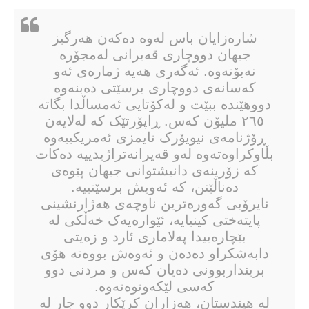
شارەزایان باس لەوە دەكەن هەرگیز
جیهان دووچاری قەیرانی لەمجۆرە
نەبۆتەوە. ئەگەری هەیە ژمارەی ئەو
کەسانەی دووچاری برسێتی دەبنەوە
دووهێندە ببێت و لەکۆتایی ئەمساڵدا بگاتە
٢٦٥ ملیۆن کەس. ڕاپۆرتێک کە لەلایەن
ڕۆژنامەی نیویۆرک تایمزی ئەمریکییەوە
بڵاوکراوەتەوە لەو قەیرانەتراژیدییە دەکات
کە زۆرینەی دانیشتوانی جیهان پێوەی
دەناڵێنن، کە ئەویش برسێتییە.
نایرۆبی گەورەترین ناوچەی هەژارنشینی
پایتەختی کینیایە، ئێوارەیەک خەڵکی لە
بێچارەییدا پەلاماری ئارد و زەیتی
دابەشکراو دەدەن و ئەوەش بووەتە هۆی
برینداربوونی دەیان کەس و مردنی دوو
کەسی لێکەوتوەتەوە.
لە هیندستان، هەزاران کرێکار دوو جار لە