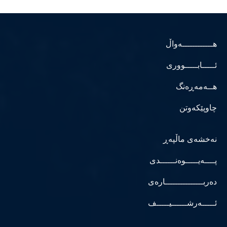
هــــــــــــەواڵ
ئـــــابـــــووری
هــەمەڕەنگ
چاوپێکەوتن
نەخشەی ماڵپەڕ
پــــەیـــــوەنــــــدی
دەربـــــــــــــــارەی
ئـــــەرشــــــیـــــف