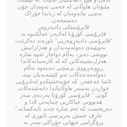
ملیۆنان هاوڵاتی لە خەمی ئەوەدان چۆن
بەشی مانەوەیان لە ژیاندا خۆراک
دەستبخەن.
ڤایرۆسێكی دادپەروەر
ڤایرۆسی کۆرۆنا لەلایەن خەڵکەوە بە
"ڤایرۆسی دادپەروەریی" ناوزەند دەکرێت،
بەوپێیەی دەوڵەمەندان و هەژارانیش
تووشی دەبن، بەڵام دواجار ئەوە شارە
هەژارنشینەکانن کە لە کارەساتەکاندا
ڕووبەڕووی برسێتی دەبنەوە بەڵام
دەوڵەمەندەكات ئەو كێشەیەیان نییە.
ئاشا جەعفەر، کە خۆبەخشێکەو لەنایرۆبی
خواردن بەسەر هاوڵاتیاندا دابەشدەکات
گوتی " ڤایرۆسی کۆرۆنا پەردەی سەر
هەبوونی جیاکاریی چینایەتی لادا و
دەریخست کە ئەم شارە چەند نایەکسانە."
عارف حسێن بەرپرسی ئابوری لە
پرۆگرامی جیهانی خۆراکی سەر بە