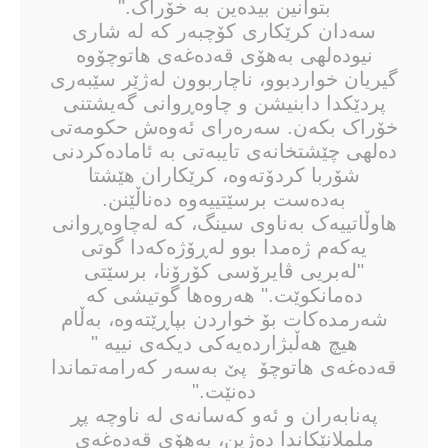
بتوانین بیدەین بە خۆراک."
سەدان کرێکاری کۆچبەر کە لە شاری
نیودەلهی بەهۆی قەدەغەی هاتوچۆوە
گیریان خواردبوو، ناچاربوون لەژێر سێبەری
پردێکدا دابنیشن و چاوەڕوانی گەیشتنی
خۆراک بکەن. سەرەرای ئەوەش حکومەتی
دەلهی چێشتخانەی تایبەتی بە ئامادەکردنی
شۆربا کردۆتەوە، کرێکاران هێشتا
بەدەست برسێتییەوە دەناڵێنن.
هاوڵاتییەک بەناوی سینگ، کە لەچاوەڕوانی
یەکەم ژەمدا بوو لەڕۆژەکەدا گوتی
"لەبریی ڤایرۆسی کۆرۆنا، برسێتی
دەمانکوێت." هەروەها گوتیشی کە
شەرمدەکات بۆ خواردن بپاڕێتەوە، بەڵام
هیچ هەڵبژاردەیەکی دیکەی نییە "
قەدەغەی هاتوچۆ پێ بەسەر کەرامەتماندا
دەنێت."
پەنابەران و ئەو کەسانەی لە ناوچە پڕ
ململانێکاندا دەژین، بەهۆی قەدەغەی