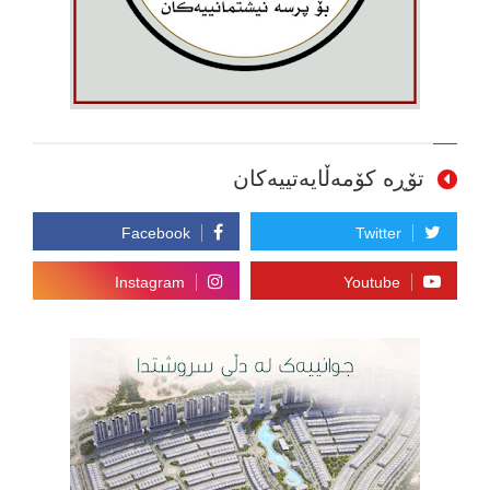
تۆڕە کۆمەڵایەتییەکان