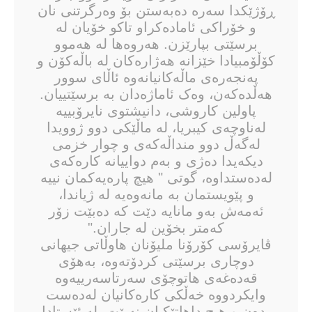
ڕۆژێکدا سەرە دەبەستن بۆ وەرگرتنی نان
و خۆراكی ئامادەکراو تاکو خۆیان لە
برسێتی بپارێزن. هەروەها لە هەموو
کۆڵۆمبیادا خێزانە هەژارەکان لە باڵەكۆن و
پەنجەرەی ماڵەکانیانەوە ئاڵای سوور
هەڵدەکەن، وەک ئاماژەدان بە برسێتییان.
پاولین کاروشی، دانیشتوی نایرۆبییە
لەناوچەی کیبریا، لە ماڵێکی دوو ژوویدا
لەگەڵ دوو منداڵەکەی و چوار خزمی
دیکەیدا دەژی و بەم دواییانە کارەکەی
لەدەستداوە، گوتی " هیچ پارەیەکمان نییە
و پێویستمان بە مانەوەیە لە ژیاندا،
ئەمەش بەو مانایە دێت کە دەبێت زۆر
کەمتر بخۆین لە جاران."
ڤایرۆسی کۆرۆنا ملیۆنان هاوڵاتی جیهانی
دوچاری برسێتی کردۆتەوە، بەهۆی
قەدەغەی هاتوچۆی سەرتاسەرییەوە
وایکردووە خەڵکی کارەکانیان لەدەست
بدەن و هیچ داهاتێکیان نەبێت. لە ئێستادا