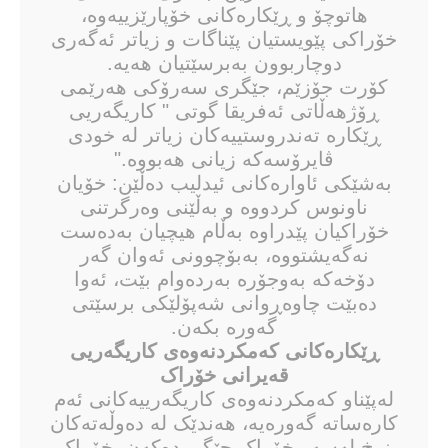
هاتوچۆ و ڕێکارەکانی خۆپارێزییەوە،
خۆراکی پێویستیان پێناگات و زیاتر ئەگەری
دوچاربوون بەبرسێتیان هەیە.
کۆرت جۆزێم، جێگری سەرۆکی هەرێمی
ڕۆژهەڵاتی ئەفریقا گوتی " کاریگەریی
ڕێکارە تەندروستییەکان زیاتر لە خودی
ڤایرۆسەکە زیانی هەبووە."
بەشێکی ئاوارەکانی ئیدلیب دەڵێن: خۆیان
ناونوس کردووە و بەڵێنی وەرگرتنی
خۆراکیان پێدراوە بەڵام هیچیان بەدەست
نەگەیشتووە، بەبۆچوونی ئەوان گەر
دۆخەکە بەوجۆرە بەردەوام بێت، ئەوا
دەبێت چاوەڕوانی شەپۆلێکی برسێتی
گەورە بکەن.
ڕێكارەکانی کەمکردنەوەی کاریگەریی
قەیرانی خۆراک
لەپێناو کەمکردنەوەی کاریگەرییەکانی ئەم
کارەساتە گەورەیە، هەندێک لە دەوڵەتەکان
نرخ لەسەر خۆراک جێگیر دەکەن، خۆراک