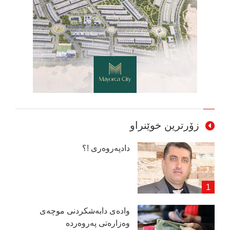
زۆرترین خوێنراو
دادپەروەری !؟
وادەی دابەشكردنی موچەی
وەزارەتی پەروەردە