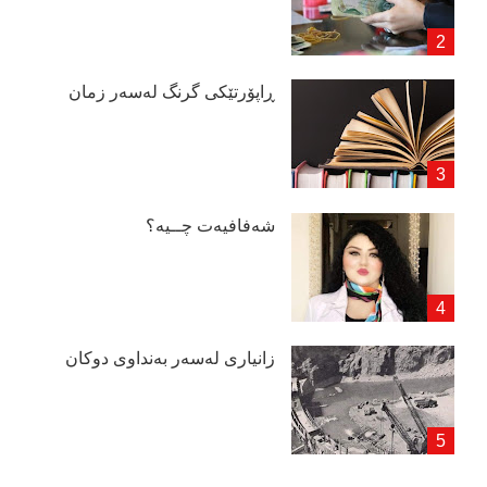
ڕاپۆرتێكی گرنگ لەسەر زمان
شەفافیەت چــیە؟
زانیاری لەسەر بەنداوی دوكان