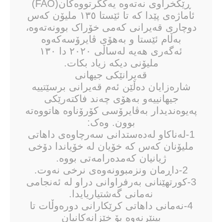
ڕێكخراوی نەتەوە یەکگرتووەکان(FAO)
ئاماژەی پێدا کە تا ئێستا ١٣٥ ملیۆن کەس
دوچاری قەیرانی كەمی خۆراک بوونەتەوە،
بەڵام ئێستا و بەهۆی ڤایرۆسەکەوە
ئەگەری هەیە لەساڵی ٢٠٢٠ دا ١٣٠
ملیۆنی دیکە زیاد بکات.
قەیرانێکی جیهانی
شارەزایان دەڵێن ئەم قەیرانی برسێتییە
جیهانییەو بەهۆی چەند فاکتەرێکی
پەیوەندیدار بەڤایرۆسی کۆرۆناوە هاتووەتە
بوون. وەک:
1-لەناکاو لەدەستدانی سەرچاوەی داهاتی
ملیۆنان کەس کە خۆیان لە خۆیاندا دۆخی
ژیانیان کەمدەرامەتی بووە.
2-داڕمان ونزمبوونەوەی نرخی نەوت.
3-کورتهێنانی بەرفراوانی دراو لە ئەنجامی
نەمانی گەشتیاریایدا.
4-نەمانی داهاتی کرێکارانی دورەوڵات تا
بینێرنەوە بۆ خێزانەکانیان