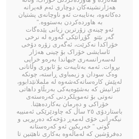
هەژارنشینەکان دوچاری ئەم قەیرانە
دەکاتەوە، بەتایبەت ئەو ناوچانەی پشتیان
بە هاوردەکردن بەستووە."
ئەو چینەی زۆرترین زیانی پێدەگات
گەر بێتو گۆڕانێکی گەورە لە نرخی
خۆراکدا نەکرێت، ئەگەری زۆرە دۆخی
ئاسایشی خۆراک بۆ چینی هەژار
لەسەرانسەری جیهاندا بەرەو خراپی
بڕوات. ئەمە بەتایبەت بۆ ئابوری وڵاتانی
وەک سودان و زیمباوی ڕاستە، چونکە
لەپێش کارەساتەکەشەوە لە ململانێدابوو،
ئێرانیش کە بەشێوەیەکی بەربڵاو داهاتی
نەوتی بۆ تەمویلکردنی کەرەستەی
خۆراکی و دەرمان بەکاردەهێنا.
باستاردۆی ٢٥ ساڵ کە چاودێرێکی ئەمنییە
نیگەرانی خۆی لەمەڕ دۆخەکە دەربڕیی و
گوتی " خەریکین ئەو کەرەستانە
دەفرۆشین کە لەماڵەوە بەکاری ناهێنین تا