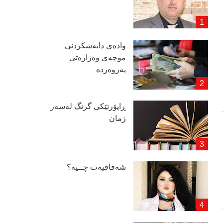
وادەی دابەشكردنی
موچەی وەزارەتی
پەروەردە
ڕاپۆرتێكی گرنگ لەسەر
زمان
شەفافیەت چــیە؟