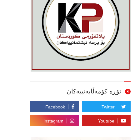
تۆڕە کۆمەڵایەتییەکان