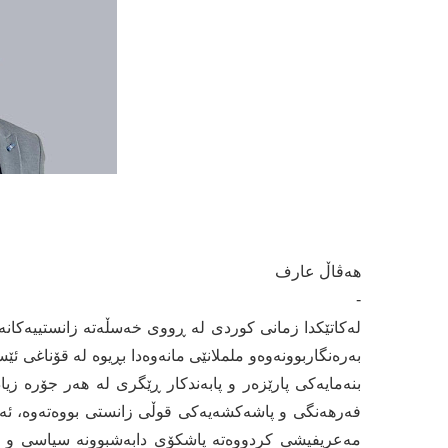
هەڤاڵ عارف
-
لەکاتێکدا زمانی کوردی لە ڕووی خەسڵەتە زانستییەکان
بەرەنگاربوونەوەو ململانێی مانەوەدا بڕیوە لە قۆناغی ئێ
بنەمایەکی پارێزەر و پابەندکار ڕێگری لە هەر جۆرە زی
فەرهەنگی و پاشەکشەیەکی قوڵی زانستی بووەتەوە، ئەم
مەعریفیشی کردووەتە پاشکۆی دابەشبوونە سیاسی و ن