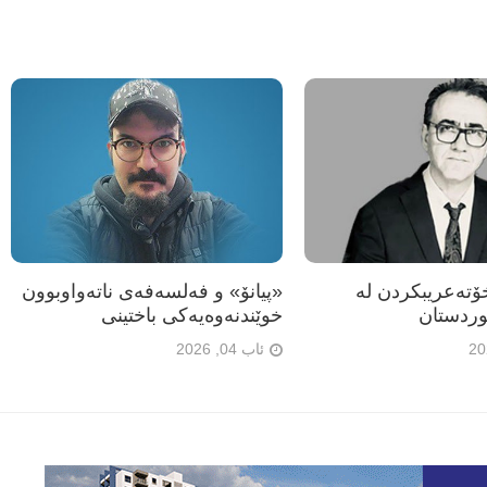
تەعریبکردن لە
«پیانۆ» و فەلسەفەی ناتەواوبوون
ردستان
خوێندنەوەیەکی باختینی
ئاب 04, 2026