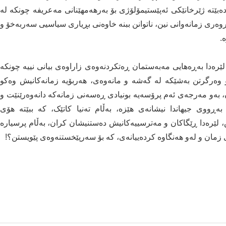
ەبێتە ژێرخانێکی ئەپێستیمۆلۆژی بۆ بەرهەمهێنانی مەعریفە چونکە لە
ەری زمانەوانی نین، ناتوانن ببنە خاوەنی بڕیاری سیاسیی سەربەخۆ و
.
 لێرەدا بەڕەهایی مەبەستمان ڕەتکردنەوەی زاراوەی بیانی نییە چونکە
 وەرگرتن بەشێکە لە گەشە و مانەوەی، هەربۆیە زمانەکانیش وەکو
ان، بەو مەرجەی ئەم پرۆسەیە بونیادی ڕەسەنی زمانەکە دانەوەرێنێت و
ەڕووی جیهاندا نیشانەی هێزە، بەڵام تەنیا کاتێک، کە ببێتە هۆی
لێرەدا ڕێگاکان و مەترسییەکانیش دەستنیشان کران، بەڵام پرسیارە
 زمان و لەو هەنگاوە کردەییانەی، کە بۆ سەرپێخستنەوەی پێویستن؟!