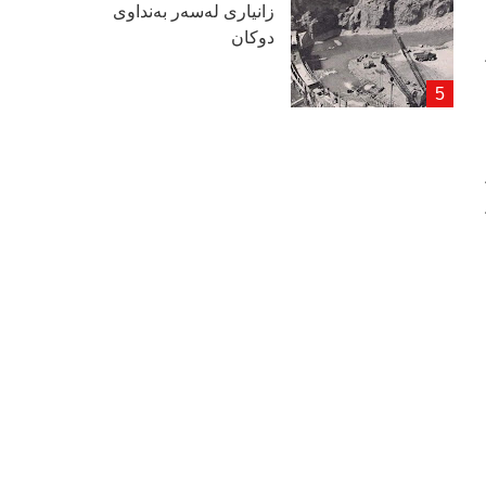
زانیاری لەسەر بەنداوی
دوكان