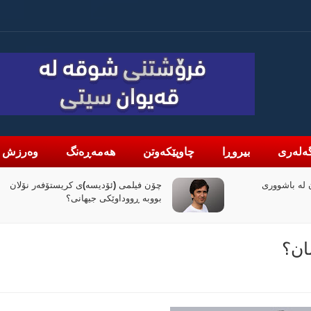
ەلەری
بیروڕا
چاوپێکەوتن
هەمەڕەنگ
وەرزش
لە باشووری
چۆن فیلمی (ئۆدیسە)ی کریستۆفەر نۆلان
بووبە ڕووداوێکی جیهانی؟
ان؟