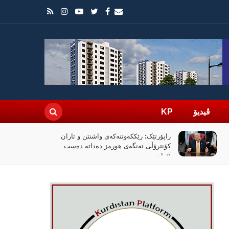
ڤیدیۆ
KP
راپۆرتێک: رێککەوتنەکەی واشنتن و تاران
کۆنترۆڵی تەنگەی هورمز دەداتە دەست
ئێران