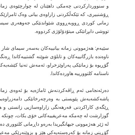
و سنووردارکردنی چەمکی داهێنان لە چوارچێوەی زمانە 
ڕۆشنبیری، کە تێکەڵکردنی زاراوەی بیانی وەک ئامرازێکی
زمانی کوردی ڕووبەڕووی شێواندنێکی جەوهەری سیستمات
تووشی دابڕانێکی میتۆدۆلۆژی کردووە.
سێیەم: هەژموونی زمانە بیانییەکان بەسەر سیمای شار و کا
ناوەندە بازرگانییەکان و تابلۆی شوێنە گشتییەکاندا ڕەن
گۆڕیوە بۆ زمانێکی پەراوێزخراو، ئەمەش تەنیا کێشەیەکی
ناسنامە کلتوورییە هاوردەکاندا.
دەرئەنجامی ئەم ڕاڤەکردنەش ئاماژەیە بۆ ئەوەی زمانی
پاشەکشەیەش پێویستی بە وەرچەرخانێکی دامەزراوەیی 
ڕێگەی کاراکردنی فەرهەنگی زاراوەسازیی زانستی و هاوچ
گوزارشت لە چەمکە مەعریفییەکانی خۆی بکات، چونکە زما
لە ژێر هەژموونی جیهانگیریدا بەرەو داڕمانی کلتووری دەچ
گۆڕینی زمانە بۆ کەرەستەیەکی هێز و بزوێنەرێکی مەعری