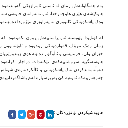
بەم هەنگاوانەش زمان لە ئاستی ئامرازێکی گەیاندنەوە د
هاوکێشەی هێزی هاوچەرخدا، ئەو نەتەوانەی خاوەنی سەرو
وەک پاشکۆیەکی کلتووری لە پەراوێزی مێژوودا دەمێننەوە
لە کۆتاییدا، پێویستە ئەو ڕاستییەش ڕوون بکەینەوە، کە
زمان وەک مرۆڤ قەوارەیەکی زیندووە و ئاوێتەبوون و
خێزان وان، خزمایەتی و ئاڵوگۆڕ دەبێتە هۆی زیندووێتیی
هاوسەنگییە سروشتییەکەی تێکنەدات دواجار کرانەوە ب
دەوڵەمەندکردن نەک پاشکۆیەتی و کاڵکردنەوەی شوناس، 
جەوهەرییەکە ئەوەیە کێ بەرپرسیارە لەم پاشاگەردانییەی
هاوبەشیکردن بۆ تۆڕەکان :