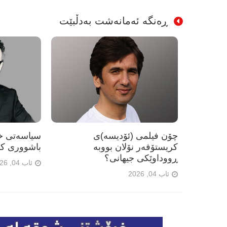
ڕەنگە ئەمانەشت بەدڵبێت
چۆن فیلمی (ئۆدیسە)ی
سیاسەتی خۆ
کریستۆفەر نۆلان بووبە
باشووری کو
ڕووداوێکی جیهانی؟
ئاب 04, 2026
ئاب 04, 2026