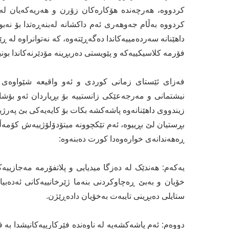
کردووە، هەرچەندە هۆکارەکان زۆرن و هەریەکەیان لە ڕ
کردووە بەڵام جەوهەری ئەم داکشانە لەبنەڕەتدا بۆ نەب
داهێنانە سەردەمییەکاندا دەگەڕێتەوە، کە نەتوانراوە ل
فۆرمە کلاسیکییەکە و پێویستی دەربڕینە مۆدێرنەکاندا بونیا
فەزای ئێستای زمانی کوردی و ئەو واقیعە شێواوەی 
نیشتمانی و مەرجەعێکی زانستییە بۆ بڕیاردان ئەو بۆش
زیندووی داهێنانەوە پاشەکشە بکات بۆ کایەیەکی بێ پەرژی
بڕستیان لێ بڕییوە، ئەم تێکچوونە میتۆدۆلۆژییەش کۆمەڵێ
ڕەهەندانەی خوارەوەدا کورت دەبنەوە:
یەکەم: هەندێک لە دەزگا میدیایی و پلاتفۆرمە مەجازییە
خۆیان و بەبێ ڕەچاوکردنی بنەما ژێرخانییەکانی ئەدە
ستایلی دەبڕینی تایبەت بەخۆیان دادەڕێژن.
دووەم: ئەم پاشەکشەیە لە ناوەندە فێرکارییەکانیشدا بە 