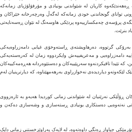
ەهەندێکەوە کاریان لە شێواندنی بونیادی و مۆرفۆلۆژیای زمانەکە
وونی توانای گونجاندنی خودی زمانەکە لەگەڵ وەرچەرخانە خێراکان و
ە ڕێگەی پرۆسەی چەمکسازییەوە پردێکی هاوسەنگ لە نێوان ڕەسەنایەتی
د بنرێت.‌
بەرۆکی گرتووە، دەرهاویشتەی ڕاستەوخۆی غیابی دامەزراوەیەکی
اییە دامەزراوەیی و مەعریفییەش وایکردووە زمان لە کەرەستەیەکی
ن، کە تێیدا تاقیکردنەوە سەرپێییەکان و دەستێوەردانە هەڕەمەکییەکان
ک لێکەوتەو دیاردیدەی نەخوازراوی بەرهەمهێناوە، کە دیارترینیان لەم
کان ڕۆڵێکی نەرێنیان لە شێواندنی زمانی کوردیدا هەیەو بە ئارەزووی
بیاتی نەتەوەیی دەستکاری بونیادی ڕستەسازی و وشەسازی دەکەن و
فۆرمێکی جیاواز ڕەنگی داوەتەوە، لە لایەک پەراوێزخستنی زمانی دایک