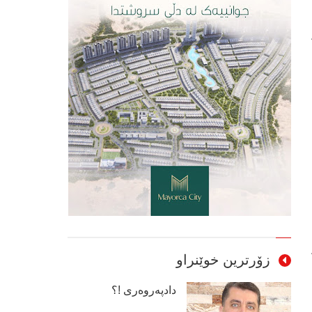
زۆرترین خوێنراو
دادپەروەری !؟