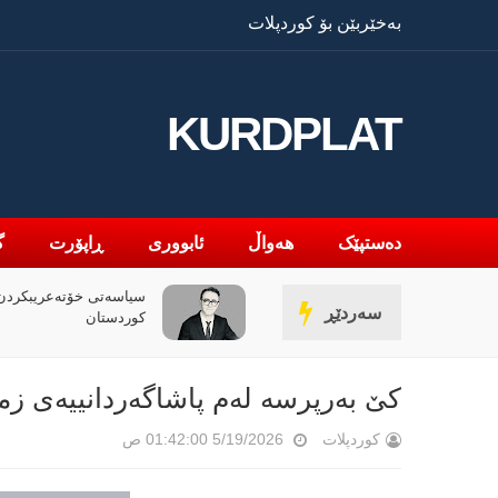
بەخێربێن بۆ کوردپلات
KURDPLAT
دەستپێک
هەواڵ
ئابووری
ڕاپۆرت
گ
» و فەلسەفەی ناتەواوبوون
سیاسەتی خۆتەعریبکردن 
سەردێڕ
ەوەیەکی باختینی
کوردستان
کێ بەرپرسە لەم پاشاگەردانییەی زم
کوردپلات
5/19/2026 01:42:00 ص