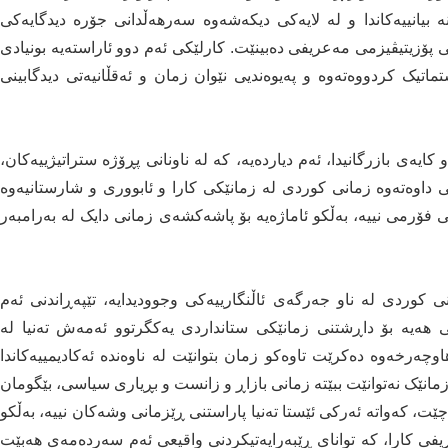
بیانییەکاندا و لە لایەکی دیکەشەوە سەرهەڵدانی جۆرە دیدگایەکی
 پۆزیتیڤیزمی مەعریفی دەبینێت. کارلێکی ئەم دوو ئاراستەیە بونیادی
یک کردووەتەوە و پەیوەندیی نێوان زمان و ئەقڵانیەتی دیدگابینی
یەی بازرگانیدا، ئەم دیاردەیە، کە لە ناونانی پڕۆژە ستراتیژییەکان،
گی داوەتەوە زمانی کوردی لە زمانێکی کارا و ئابووری و شارستانیەوە
 فۆرمی نییە، بەڵکو ئاماژەیە بۆ پاشەکشەی زمانی دایک لە بەرامبەر
 کوردی لە ناو جەرگەی ئاڵنگارییەکی وجوودیدایە، تێپەڕاندنی ئەم
هەیە بۆ داڕشتنی زمانێکی ستانداردی یەکگرتوو ئەمەش تەنیا لە
ەرخەوە دەکرێت تاوەکو زمان بتوانێت لە ناوەندە ئەکادیمییەکاندا
نێک نەتوانێت ببێتە زمانی بازاڕ و زانست و بڕیاری سیاسی، بێگومان
ێت، کەواتە ئەرکی ئێستا تەنیا پاراستنی ڕێزمانی وشەکان نییە، بەڵکو
فی کارا، کە توانای ڕێبەرایەتیکردنی واقیعی ئەم سەردەمەی هەبێت