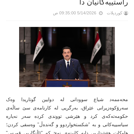
راستییەکانیان دا
کوردپلات
5/14/2026 09:35:00 ص
محەممەد شیاع سوودانی لە دوایین گوتاریدا وەک
سەرۆکوەزیرانی عێراق، بەرگریی لە کارنامەی سێ ساڵەی
حکومەتەکەی کرد و هێرشی تووندی کردە سەر نەیارە
سیاسییەکانی و بە "شکستخواردوو و گەندەڵ" وەسفی کردن؛
هاوکات هۆشداریی دایە کابینەی نوێ کە "ئاڵنگاریی قورس"