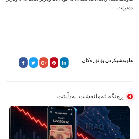
دەدرێت.
هاوبەشیکردن بۆ تۆڕەکان :
ڕەنگە ئەمانەشت بەدڵبێت