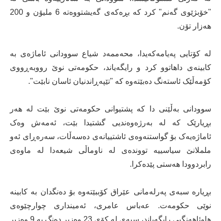
"خۆبژێوی گەنم" کرد کە بڕەکەی گەیشتووەتە 6 ملیۆن و 200
هەزار تۆن.
لە کۆتایی پەیامەکەیدا، محەممەد شیاع سوودانی ئاماژەی بە
کابینەی داهاتوو کرد و رایگەیاند، حکومەتی نوێ رووبەڕووی
کۆمەڵێک ئاستەنگ دەبێتەوە کە "تێپەڕاندنیان ئاسان نابێت".
سوودانی بەڵێنی دا کە پشتیوانی حکومەتی نوێ بێت لە هەر
بڕیارێک کە لە بەرژەوەندیی گشتیدا بێت، ئەمەش وەک
ئاماژەیەک بۆ گواستنەوەی ئاشتییانەی دەسەڵات، سەرەڕای ئەو
ململانێ سیاسییە تووندەی لە ناوماڵی شیعەدا لە ماوەی
رابردوودا هەستی پێدەکرا.
بڕیارە سبەی پەرلەمانی عێراق کۆببێتەوە بۆ دەنگدان بە کابینە
نوێی حکومەت. عەباس عامری، ئەمینداری چوارچێوەی
هاوئاهەنگیی رایگەیاند، سبەی لە کۆی 23 وەزیر دەنگ بە 9 وەزیر