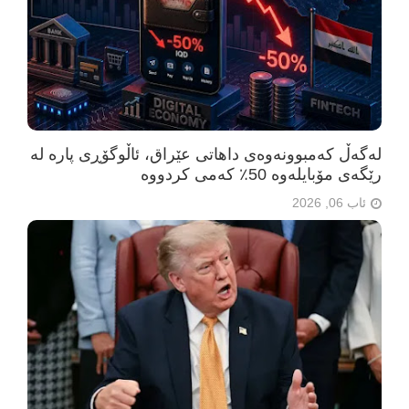
لەگەڵ کەمبوونەوەی داهاتی عێراق، ئاڵوگۆڕی پارە لە
رێگەی مۆبایلەوە 50٪ کەمی کردووە
ئاب 06, 2026