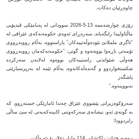
چاوەڕێیان دەکات.
رۆژی چوارشەممە 13-5-2026 سوودانی لە پەیامێکی ڤیدیۆیی
ماڵئاواییدا رایگەیاند، سەرەڕای ئەوەی حکومەتەکەی عێراقی لە
"ئاگری ململانێ نێودەوڵەتییەکان" پاراستووە، بەڵام رووبەڕووی
تۆمەتی ناڕەوا بووەتەوە و گوتی: "حکومەتەکەمان رووبەڕووی
هەوڵی شێواندنی راستییەکان بووەوە لەلایەن سەرکردە
شکستخواردوو و گەندەڵەکانەوە، بەڵام ئێمە لە بەرپرسیارێتی
پاشگەز
نەبووینەوە."
سەرۆکوەزیرانی پێشووی عێراق چەندا ئامارێکی خستەڕوو، کە
بە گوتەی ئەو، نیشانەی سەرکەوتنی کابینەکەیەتی لە سێ ساڵی
رابردوودا:
- وەبەرهێنان: راکێشانی 114 ملیار دۆلار بۆ نێو وڵات.