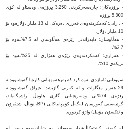
- پڕۆژەکان: چارەسەرکردنی 3,250 پڕۆژەی وەستاو لە کۆی
5,300 پڕۆژە.
- دارایی: کەمکردنەوەی قەرزی دەرەکی لە 13 ملیار دۆلارەوە بۆ
10 ملیار دۆلار.
- هەڵاوسان: دابەزاندنی رێژەی هەڵاوسان لە 7.5%ـەوە بۆ
2.7%.
- هەژاری: کەمکردنەوەی رێژەی هەژاری لە 25%ـەوە بۆ
نزیکەی 10%.
سوودانی ئاماژەی بەوە کرد کە بەرهەمهێنانی کارەبا گەیشتووەتە
29 هەزار مێگاوات و لە کەرتی گازیشدا عێراق گەیشتووەتە
رێژەی 74%ـی وەبەرهێنانی گازی هاوەڵ. راشیگەیاند،
گرێبەستی گەورەیان لەگەڵ کۆمپانیاکانی (BP، تۆتاڵ، شێڤرۆن
و ئێکسۆن مۆبیل) واژۆ کردووە.
لە کەرتی کشتوکاڵیشدا، سوودانی بە شانازییەوە باسی لە