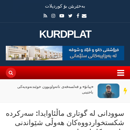
بەخێربێن بۆ کوردپلات
KURDPLAT
«پیانۆ» و فەلسەفەی ناتەواوبوون خوێندنەوەیەکی
سەر
باختینی
دێڕ
سوودانی لە گوتاری ماڵئاوایدا: سەرکردە
شکستخواردووەکان هەوڵی شێواندنی