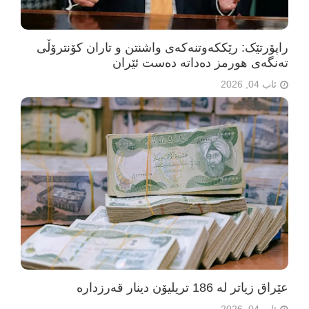
راپۆرتێک: رێککەوتنەکەی واشنتن و تاران کۆنترۆڵی
تەنگەی هورمز دەداتە دەست ئێران
ئاب 04, 2026
عێراق زیاتر لە 186 تریلیۆن دینار قەرزدارە