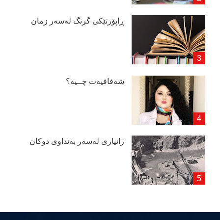
ڕاپۆرتێكی گرنگ لەسەر زمان
شەفافیەت چــیە؟
زانیاری لەسەر بەنداوی دوكان