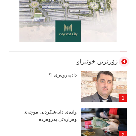
زۆرترین خوێنراو
دادپەروەری !؟
وادەی دابەشكردنی موچەی
وەزارەتی پەروەردە