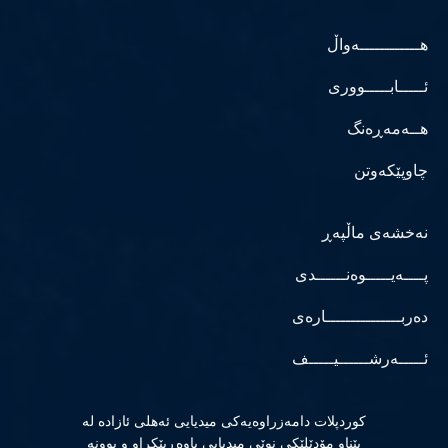
هــــــــــــەواڵ
ئـــــابـــــووری
هــەمەڕەنگ
چاوپێکەوتن
نەخشەی ماڵپەڕ
پــــەیـــــوەنــــــدی
دەربـــــــــــــــارەی
ئـــــەرشــــــیـــــف
كوردپلات دامەزراوەیەكی میدیایی ئەهلی ئازادە لە
پێناو مۆدێلێكی نوێی میدیایی باوەڕپێكراو و بوونە