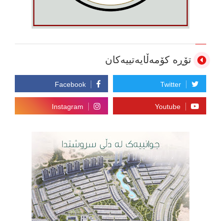
تۆڕە کۆمەڵایەتییەکان