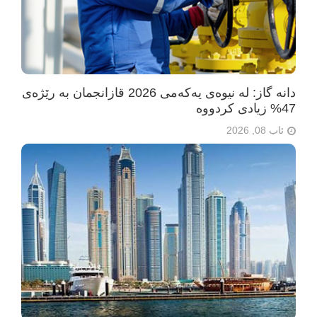
دانە گاز: لە نیوەی یەکەمی 2026 قازانجمان بە رێژەی
47% زیادی کردووە
ئاب 08, 2026