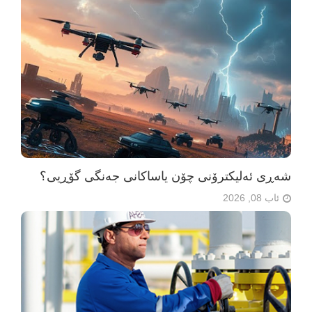
شەڕی ئەلیکترۆنی چۆن یاساکانی جەنگی گۆڕیی؟
ئاب 08, 2026