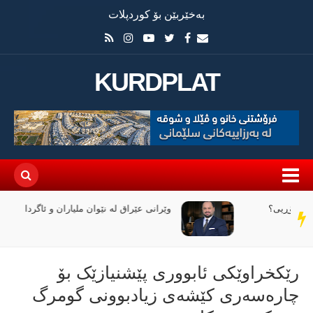
بەخێربێن بۆ کوردپلات
KURDPLAT
وێرانی عێراق لە نێوان ملیاران و ئاگردا
سەر
دێڕ
رێکخراوێکی ئابووری پێشنیازێک بۆ
چارەسەری کێشەی زیادبوونی گومرگ