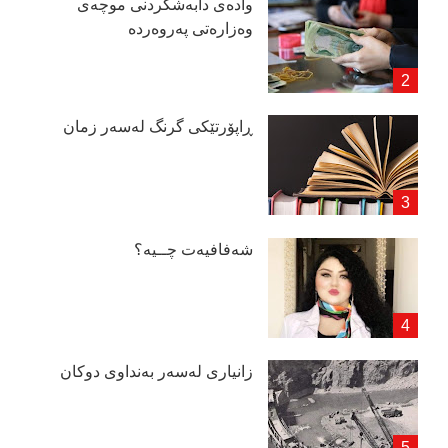
وادەی دابەشكردنی موچەی
وەزارەتی پەروەردە
ڕاپۆرتێكی گرنگ لەسەر زمان
شەفافیەت چــیە؟
زانیاری لەسەر بەنداوی دوكان