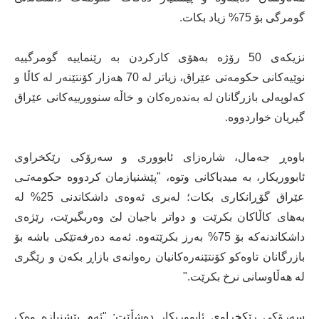
گومرگی بۆ 75% زیاد بکات.
نزیکەی 50 رۆژە بەهۆی کارکردن بە رێنماییە گومرگییە
نوێیەکانی حکومەتی عێراق، زیاتر لە 70 هەزار کۆنتێنەر لە کاڵا و
کەلوپەلی بازرگانان لە بەندەرەکان و خاڵە سنوورییەکانی عێراق
گیریان خواردووە.
باوەڕ جەمال، شارەزای ئابووری و سەرۆکی رێکخراوی
ئابووریکار، بە میدیاکانی وتوە، "پێشنیازمان کردووە حکومەتـی
عێراق گۆڕانکاری بکات؛ لەبری ئەوەی داشکاندنی 25% لە
بەهای کاڵاکان بکرێت و دواتر باجیان لێ وەربگیرێت، رێژەی
داشکاندنەکە بۆ 75% بەرز بکرێتەوە. ئەمە دەرفەتێکی باشە بۆ
بازرگانان تاوەکو کۆنتێنەرەکانیان رەوانەی بازاڕ بکەن و رێگری
لە هەڵاوسانی نرخ بکرێت."
سەرۆکی رێکخراوی ئابووریکار دەشڵێت: "ئەم پێشنیازە وەک