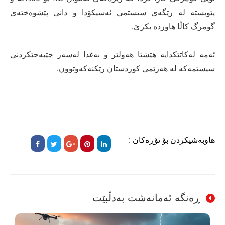
پێویستە لە رێگەی سیستمی ئەسیکۆدا و دانی پێشوەختەی
گومرگ کاڵا هاوردە بکرێ.
ئەمە لەکاتێکدایە هێشتا هەولێر و بەغدا لەسەر جێبەجێکردنی
سیستمەکە لە هەرێمی کوردستان رێکنەکەوتوون.
هاوبەشیکردن بۆ تۆڕەکان :
ڕەنگە ئەمانەشت بەدڵبێت