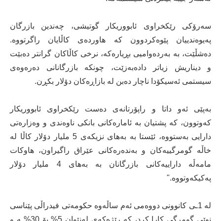
سەرۆکی رێکخراوی ئابووریکار گوتیشی، چەندین بازرگان
پەیوەندییان پێوەکردوون کە هاوردەی کاڵایان راگرتووە.
دەشڵێت، بە بەردەوامیی بڕیارەکە، نرخی کاڵاکان گرانتر دەبێت
و دیناریش زیاتر دادەبەزێت، چونکە بازرگانانی دەرەوەی
سیستمی ئەسیکۆدا ناچار دەبن لە بازاڕەکان دۆلار بکڕن.
بەپێی ئەو داتا و راپۆرتانەی دەست رێکخراوی ئابووریکار
کەوتوون، کە پشتیان بە ئامارەکانی بانکی ناوەندی و وەزارەتی
دارایی بەستووە، ئێستا بە بەهای نزیکەی 5 ملیار دۆلار کاڵا لە
خاڵە گومرگییەکان و بەندەرەکانی عێراق راگیراون، هاوکات
مامەڵە داراییەکانی بازرگانان بە بەهای 4 ملیار دۆلار
پەکیکەوتووە."
لە 1ـی کانوونی دووەمی ئەم ساڵەوە حکومەتی فیدراڵی پێناسی
نوێی گومرگی کارا کرد، کە رێژەکەی لەنێوان 5% بۆ 30%ـە و