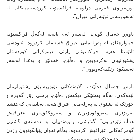
نووسراوی فەرمی دراوەتە فراکسیۆنە کوردستانییەکان لە
ئەنجوومەنی نوێنەرانی عێراق".
باوەڕ جەمال گوتی، "لەسەر ئەم بابەتە لەگەڵ فراکسیۆنە
جیاوازەکان لە پەرلەمانی عێراق قسەمان کردووە، ئەوەشی
تائێستا هەیە، فراکسیۆنی پارتی دیموکراتی کوردستان
پشتیوانییان نەکردووین و دەڵێن، هەولێر و بەغدا لەسەر
ئەسیکۆدا رێکنەکەوتوون".
باوەڕ جەمال دەڵێت، "لایەنەکانی ئۆپۆزیسیۆن پشتیوانیمان
لێدەکەن، بەڵام بەشێکی دیکەش دەڵێن، پرسی زۆر گەورە و
جۆرێک لە پشێوی لە پەرلەمانی عێراق هەیە، بەتایبەتی کە هێشتا
بەربژێری سەرۆکوەزیران و سەرۆککۆماری عێراقیش
هەڵنەبژێردراون". گوتیشی، پەیوەندییان بە دەستەی گشتیی
گومرگەکانی عێراقیش کردووە، بەڵام ئەوان پێیانگوتوون رژدن
لەسەر جێبەجێکردنی سیستمەکە.