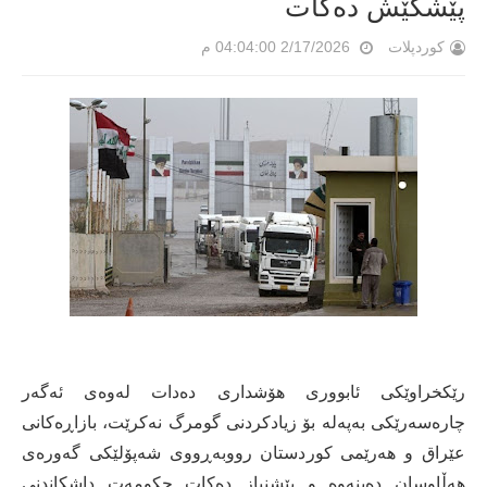
پێشكێش دەکات
کوردپلات
2/17/2026 04:04:00 م
رێکخراوێکی ئابووری هۆشداری دەدات لەوەی ئەگەر
چارەسەرێکی بەپەلە بۆ زیادکردنی گومرگ نەکرێت، بازاڕەکانی
عێراق و هەرێمی کوردستان رووبەڕووی شەپۆلێکی گەورەی
هەڵاوسان دەبنەوە و پێشنیاز دەکات حکومەت داشکاندنی