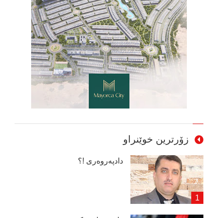
زۆرترین خوێنراو
دادپەروەری !؟