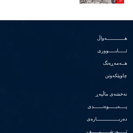
هــــــــــــەواڵ
ئـــــابـــــووری
هــەمەڕەنگ
چاوپێکەوتن
نەخشەی ماڵپەڕ
پــــەیـــــوەنــــــدی
دەربـــــــــــــــارەی
ئـــــەرشــــــیـــــف