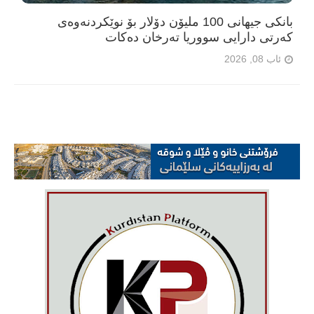
بانکی جیهانی 100 ملیۆن دۆلار بۆ نوێکردنەوەی
کەرتی دارایی سووریا تەرخان دەکات
ئاب 08, 2026