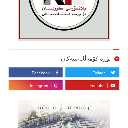
تۆڕە کۆمەڵایەتییەکان