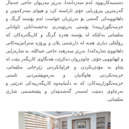
دەستبەکاربووە. لەم سەردانەدا، بەڕێز مەریوان حاجی جەمال
گەرمترین پیرۆزبایی خۆی ئاراستە کرد و هیوای سەرکەوتن و
داهاتوویەکی گەشی بۆ بەڕێزیان خواست لەم پۆستە گرنگ و
خزمەتگوزارییەدا پۆستی بەڕێوبەری نەخشەدانانی ئاوادانی
سلێمانی یەکێکە لە پۆستە هەرە گرنگ و کاریگەرەکان کە
ڕۆڵێکی دیاری هەیە لە داڕشتنی پلان و پڕۆژە ستراتیژییەکانی
داهاتووی شارەکەدا. بەڕێز سەرهەد حاجی عبداللە، بە شارەزایی
و لێهاتوویی خۆی، چاوەڕوان دەکرێت هەنگاوی کاریگەر بنێت لە
پێناو بە مۆدێرنکردن و فراوانکردنی ژێرخانی سلێمانی،
خزمەتکردنی هاوڵاتیان و بەرەوپێشبردنی ئاستی
خزمەتگوزارییەکان، کە بە دڵنیاییەوە کاریگەرییەکی ئەرێنی و
بەرچاوی دەبێت لەسەر گەشەپێدان و پێشخستنی شاری
سلێمانی.