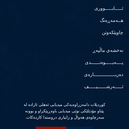
ئـــــابـــــووری
هــەمەڕەنگ
چاوپێکەوتن
نەخشەی ماڵپەڕ
پــــەیـــــوەنــــــدی
دەربـــــــــــــــارەی
ئـــــەرشــــــیـــــف
كوردپلات دامەزراوەیەكی میدیایی ئەهلی ئازادە لە
پێناو مۆدێلێكی نوێی میدیایی باوەڕپێكراو و بوونە
سەرچاوەی هەواڵ و زانیاری دروستدا كاردەكات.