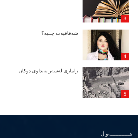
شەفافیەت چــیە؟
زانیاری لەسەر بەنداوی دوكان
هــــــــــــەواڵ