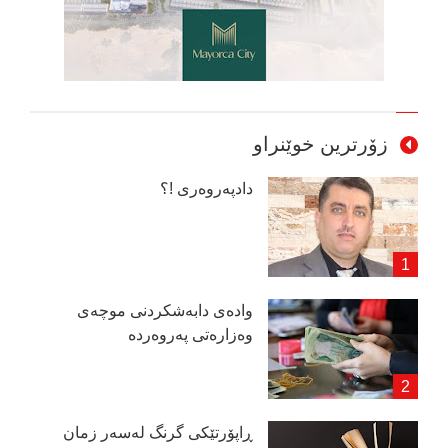
زۆرترین خوێنراو
دادپەروەری !؟
وادەی دابەشكردنی موچەی
وەزارەتی پەروەردە
ڕاپۆرتێكی گرنگ لەسەر زمان