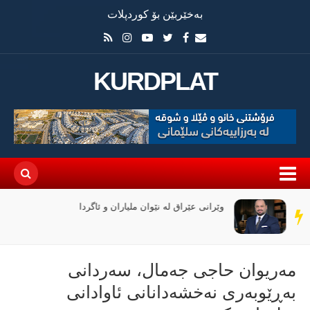
بەخێربێن بۆ کوردپلات
KURDPLAT
وێرانی عێراق لە نێوان ملیاران و ئاگردا
سەر
دێڕ
مەریوان حاجی جەمال، سەردانی
بەڕێوبەری نەخشەدانانی ئاوادانی