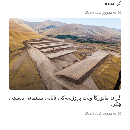
كرایه‌وه‌.
تەممووز 21, 2026
گراند مایۆرکا وەك پرۆژەیەکی نایابی سلێمانی دەستی
پێکرد
تەممووز 02, 2026