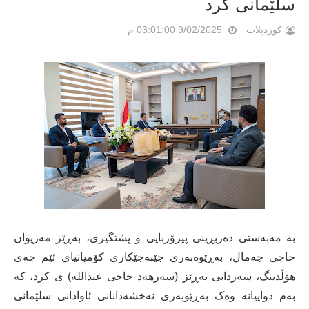
سلێمانی کرد
کوردپلات
9/02/2025 03:01:00 م
بە مەبەستی دەربڕینی پیرۆزبایی و پشتگیری، بەڕێز مەریوان
حاجی جەمال، بەڕێوەبەری جێبەجێکاری کۆمپانیای ئێم جەی
هۆڵدینگ، سەردانی بەڕێز (سەرهەد حاجی عبداللە) ی کرد، کە
بەم دواییانە وەک بەڕێوبەری نەخشەدانانی ئاوادانی سلێمانی