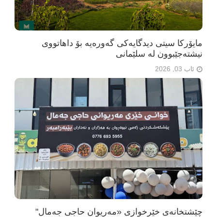
مایۆرکا سیتی دیدگایەکی گەورەیە بۆ داهاتووی
نیشتەجێبوون لە سلێمانی
ئاب 03, 2026
چێشتخانەی خێرخوازی «مەریوان حاجی جەمال"