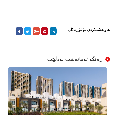
هاوبەشیکردن بۆ تۆڕەکان :
ڕەنگە ئەمانەشت بەدڵبێت