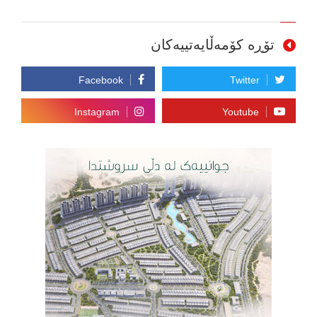
تۆڕە کۆمەڵایەتییەکان