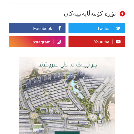
تۆڕە کۆمەڵایەتییەکان