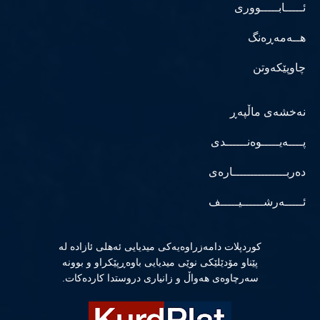
ئـــــابـــــووری
هــەمەڕەنگ
چاوپێکەوتن
نەخشەی ماڵپەڕ
پــــەیـــــوەنــــــدی
دەربـــــــــــــــارەی
ئـــــەرشــــــیـــــف
كوردپلات دامەزراوەیەكی میدیایی ئەهلی ئازادە لە
پێناو مۆدێلێكی نوێی میدیایی باوەڕپێكراو و بوونە
سەرچاوەی هەواڵ و زانیاری دروستدا كاردەكات.