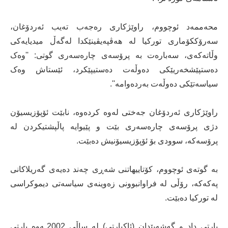
محەممەد ئوچووم، راوێژکاری رەجەب تەیب ئەردۆغان،
سەرۆککۆماری تورکیا لە هەڤپەیڤینێکدا لەگەڵ میدیایەکی
وڵاتەکەی، سەبارەت بە پرۆسەی چارەسەری گوتی: ''وەک
دەستپێشخەریێکی دەوڵەت دەستیپێکرد، ئێستاش وەک
سیاسەتێکی دەوڵەت بەردەوامە''.
راوێژکاری ئەردۆغان جەختی لەوە کردەوە، نابێت ئۆپۆزیسیۆن
دژی پرۆسەی چارەسەری بێت و پێیوایە پاڵپشتیکردن لە
پرۆسەکە، سوودی بۆ ئۆپۆزیسیۆنیش دەبێت.
بە گوتەی ئوچووم، کۆتاییهاتنی شەڕی چەند دەیەی گەریلاکانی
پەکەکە، رۆڵی لە فراوانبوونی زەوینەی سیاسەتی دیموکراسی
لە تورکیا دەبێت.
پارتی داد و گەشەپێدان (ئاکپارتی) لە ساڵی 2002ـەوە پارتی