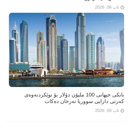
ئاب 08, 2026
بانکی جیهانی 100 ملیۆن دۆلار بۆ نوێکردنەوەی
کەرتی دارایی سووریا تەرخان دەکات
ئاب 08, 2026