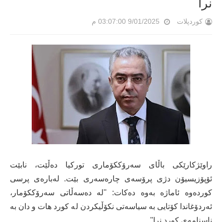
نرا
کوردپلات
9/01/2025 03:07:00 م
راوێژکارێکی باڵای سەرۆککۆماری تورکیا دەڵێت، نابێت
ئۆپۆزیسیۆن دژی پرۆسەی چارەسەری بێت. لەبارەی پرسی
کوردەوە ئاماژە بەوە دەکات: ''لە دەسەڵاتی سەرۆککۆمار،
ئەردۆغاندا کۆتایی بە سیاسەتی نکۆڵیکردن لە کورد هات و دان بە
ناسنامەی کورد نرا''.