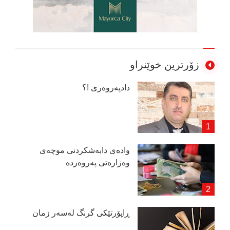
زۆرترین خوێنراو
دادپەروەری !؟
وادەی دابەشكردنی موچەی
وەزارەتی پەروەردە
ڕاپۆرتێكی گرنگ لەسەر زمان