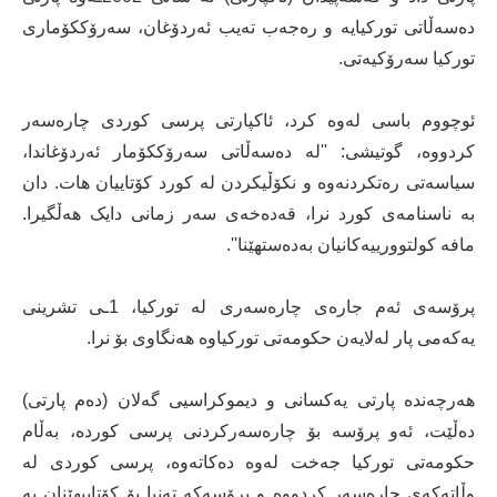
دەسەڵاتی تورکیایە و رەجەب تەیب ئەردۆغان، سەرۆککۆماری
تورکیا سەرۆکیەتی.
ئوچووم باسی لەوە کرد، ئاکپارتی پرسی کوردی چارەسەر
کردووە، گوتیشی: ''لە دەسەڵاتی سەرۆککۆمار ئەردۆغاندا،
سیاسەتی رەتکردنەوە و نکۆڵیکردن لە کورد کۆتاییان هات. دان
بە ناسنامەی کورد نرا، قەدەخەی سەر زمانی دایک هەڵگیرا.
مافە کولتوورییەکانیان بەدەستهێنا''.
پرۆسەی ئەم جارەی چارەسەری لە تورکیا، 1ـی تشرینی
یەکەمی پار لەلایەن حکومەتی تورکیاوە هەنگاوی بۆ نرا.
هەرچەندە پارتی یەکسانی و دیموکراسیی گەلان (دەم پارتی)
دەڵێت، ئەو پرۆسە بۆ چارەسەرکردنی پرسی کوردە، بەڵام
حکومەتی تورکیا جەخت لەوە دەکاتەوە، پرسی کوردی لە
وڵاتەکەی چارەسەر کردووە و پرۆسەکە تەنیا بۆ کۆتاییهێنان بە