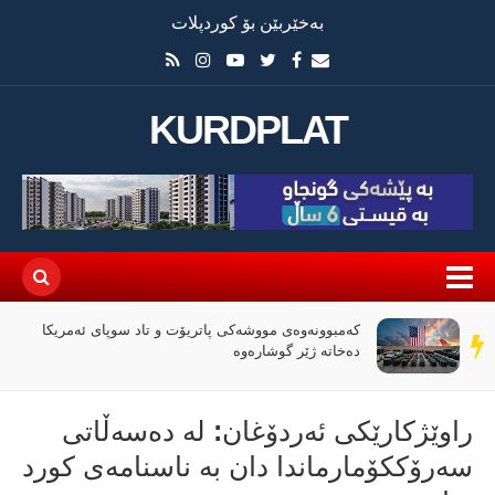
بەخێربێن بۆ کوردپلات
KURDPLAT
کەمبوونەوەی مووشەکی پاتریۆت و تاد سوپای ئەمریکا
سەر
دەخاتە ژێر گوشارەوە
دێڕ
راوێژکارێکی ئەردۆغان: لە دەسەڵاتی
سەرۆککۆمارماندا دان بە ناسنامەی کورد