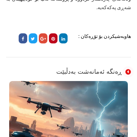
شەڕی پەکەکەیە.
هاوبەشیکردن بۆ تۆڕەکان :
ڕەنگە ئەمانەشت بەدڵبێت