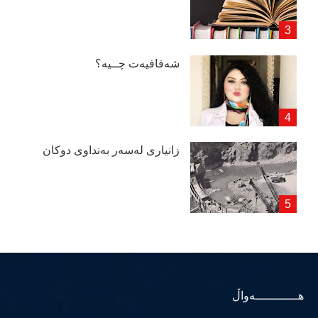
شەفافیەت چــیە؟
زانیاری لەسەر بەنداوی دوكان
هــــــــــــەواڵ