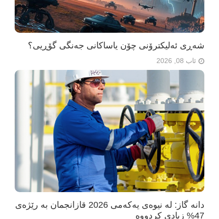
شەڕی ئەلیکترۆنی چۆن یاساکانی جەنگی گۆڕیی؟
ئاب 08, 2026
دانە گاز: لە نیوەی یەکەمی 2026 قازانجمان بە رێژەی
47% زیادی کردووە