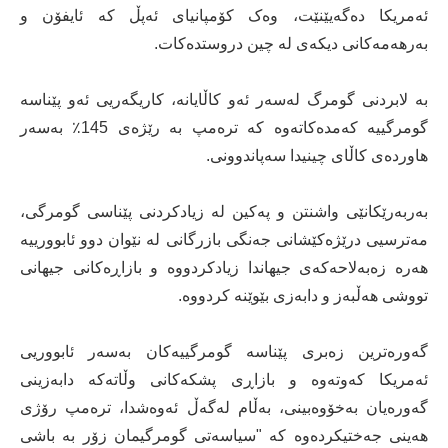
ئەمریکا دەگەیێنێت، وەک کۆمپانیای ئەپڵ کە ئایفۆن و
بەرهەمەکانی دیکەی لە چین دروستدەکات.
بە لابردنی گومرگ لەسەر ئەو کاڵایانە، کاریگەریی ئەو پێناسە
گومرگییە کەمدەکاتەوە کە ترەمپ بە رێژەی 145٪ بەسەر
هاوردەی کاڵای چینیدا سەپاندوونی.
بەربەرێکانێی واشنتن و پەکین لە زیادکردنی پێناسی گومرگی،
مەترسیی درێژەکێشانی جەنگی بازرگانی لە نێوان دوو ئابوورییە
هەرە زەبەلاحەکەی جیهاندا زیادکردووە و بازاڕەکانی جیهانی
تووشی هەڵبەز و دابەزی بێوێنە کردووە.
گەورەترین زەبری پێناسە گومرگییەکان بەسەر ئابووریی
ئەمریکا کەوتەوە و بازاڕی پشکەکانی وڵاتەکە دابەزینی
گەورەیان بەخۆوەبینی، بەڵام لەگەڵ ئەوەشدا، ترەمپ رۆژی
هەینی جەختیکردەوە کە "سیاسەتی گومرگیمان زۆر بە باشی