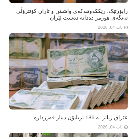
راپۆرتێک: رێککەوتنەکەی واشنتن و تاران کۆنترۆڵی
تەنگەی هورمز دەداتە دەست ئێران
ئاب 04, 2026
عێراق زیاتر لە 186 تریلیۆن دینار قەرزدارە
ئاب 04, 2026