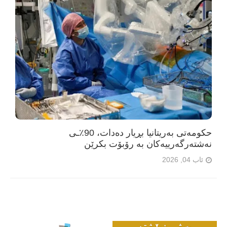
حکومەتی بەریتانیا بڕیار دەدات، 90٪ـی
نەشتەرگەرییەکان بە رۆبۆت بکرێن
ئاب 04, 2026