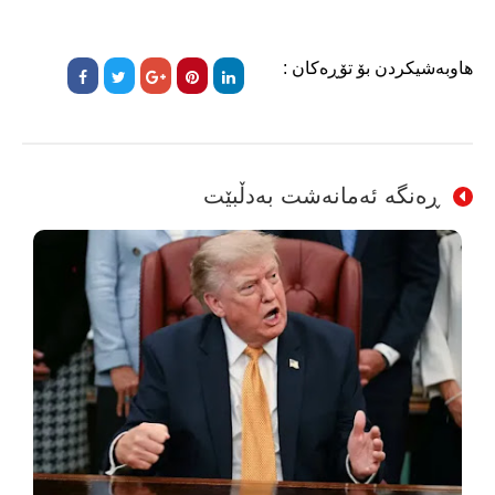
هاوبەشیکردن بۆ تۆڕەکان :
ڕەنگە ئەمانەشت بەدڵبێت