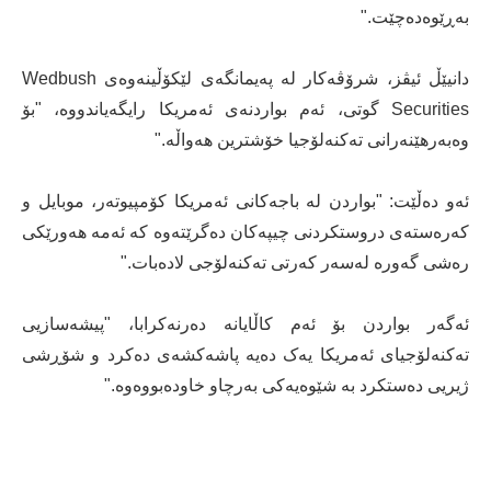
بەڕێوەدەچێت."
دانیێڵ ئیڤز، شرۆڤەکار لە پەیمانگەی لێکۆڵینەوەی Wedbush
Securities گوتی، ئەم بواردنەی ئەمریکا رایگەیاندووە، "بۆ
وەبەرهێنەرانی تەکنەلۆجیا خۆشترین هەواڵە."
ئەو دەڵێت: "بواردن لە باجەکانی ئەمریکا کۆمپیوتەر، موبایل و
کەرەستەی دروستکردنی چیپەکان دەگرێتەوە کە ئەمە هەورێکی
رەشی گەورە لەسەر کەرتی تەکنەلۆجی لادەبات."
ئەگەر بواردن بۆ ئەم کاڵایانە دەرنەکرابا، "پیشەسازیی
تەکنەلۆجیای ئەمریکا یەک دەیە پاشەکشەی دەکرد و شۆڕشی
ژیریی دەستکرد بە شێوەیەکی بەرچاو خاودەبووەوە."