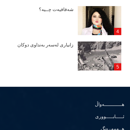
شەفافیەت چــیە؟
زانیاری لەسەر بەنداوی دوكان
هــــــــــــەواڵ
ئـــــابـــــووری
هــەمەڕەنگ