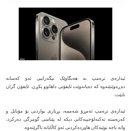
ئیدارەی ترەمپ بە هەنگاوێک نیگەرانیی ئەو کەسانە
دەڕەوێنێتەوە کە دەیانەوێت ئایفۆنی داهاتوو بکڕن. ئایفۆن گران
نابێت.
ئیدارەی ترەمپ ئەمڕۆ شەممە، بڕیاری بواردنی بۆ مۆبایل و
کەرەستە تەکنەلۆجییەکانی دیکە لە پێناسی گومرگی دەرکرد،
واتە باجە نوێیەکان هاوردەکردنی ئەو کاڵایانە ناگرێتەوە.