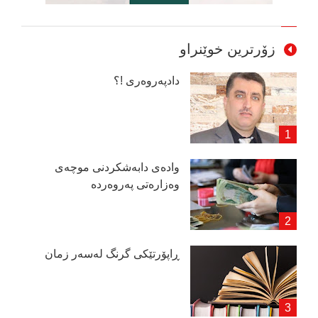
زۆرترین خوێنراو
دادپەروەری !؟
وادەی دابەشكردنی موچەی
وەزارەتی پەروەردە
ڕاپۆرتێكی گرنگ لەسەر زمان