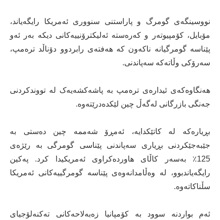
نووسینگەی گومرگ و پاراستنی سنووری ئەمریکا رایگەیاند،
مۆبایل، کۆمپیوتەر و کەرەستە ئەلیکترۆنییەکانی دیکە بەر ئەو
پێناسە گومرگیانە ناکەون کە هەفتەی رابردوو دۆناڵد ترەمپ،
سەرۆکی وڵاتەکە سەپاندنی.
هەنگاوەکەی ئیدارەی ترەمپ بە پاشەکشەیەک لە تووندکردنی
جەنگی بازرگانی لەگەڵ چین لێکدەدرێتەوە.
بڕیارەکە لە کاتێکدایە، ئەمڕۆ شەممە چین دەستی بە
جێبەجێکردنی بڕیاری سەپاندنی پێناسی گومرگی بە رێژەی
125٪ بەسەر کاڵای هاوردەکراوی ئەمریکیدا کرد. پەکین
رایگەیاندبوو، لە وەڵامدانەوەی پێناسە گومرگییەکانی ئەمریکا
سڵناکاتەوە.
ئەم بواردنە سوود بە کۆمپانیا زەبەلاحەکانی تەکنەلۆجیای