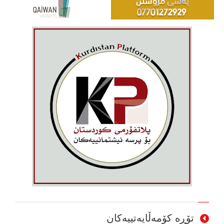
تۆڕە کۆمەڵایەتییەکان