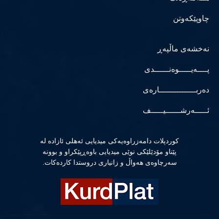
چاوپێکەوتن
نەخشەی ماڵپەڕ
پــــەیـــــوەنــــــدی
دەربـــــــــــــــارەی
ئـــــەرشــــــیـــــف
كوردپلات دامەزراوەیەكی میدیایی ئەهلی ئازادە لە
پێناو مۆدێلێكی نوێی میدیایی باوەڕپێكراو و بوونە
سەرچاوەی هەواڵ و زانیاری دروستدا كاردەكات.