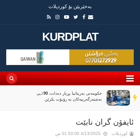
بەخێربێن بۆ کوردپلات
KURDPLAT
حکومەتی بەریتانیا بڕیار دەدات، 90٪ـی
سەر
نەشتەرگەرییەکان بە رۆبۆت بکرێن
دێڕ
ئایفۆن گران نابێت
کوردپلات
4/13/2025 01:50:00 ص