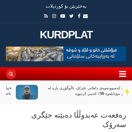
بەخێربێن بۆ کوردپلات
KURDPLAT
«پیانۆ» و فەلسەفەی ناتەواوبوون خوێندنەوەیەکی
سەر
باختینی
دێڕ
رەفعەت عەبدوڵڵا دەبێتە جێگری
سەرۆک