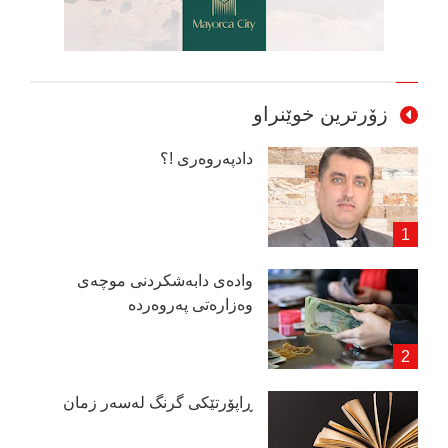
زۆرترین خوێنراو
دادپەروەری !؟
وادەی دابەشكردنی موچەی
وەزارەتی پەروەردە
ڕاپۆرتێكی گرنگ لەسەر زمان