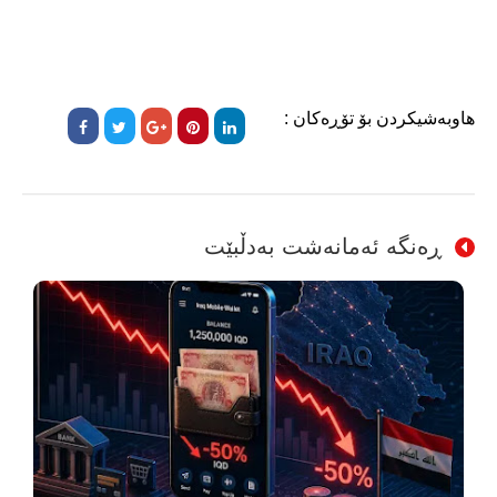
هاوبەشیکردن بۆ تۆڕەکان :
ڕەنگە ئەمانەشت بەدڵبێت