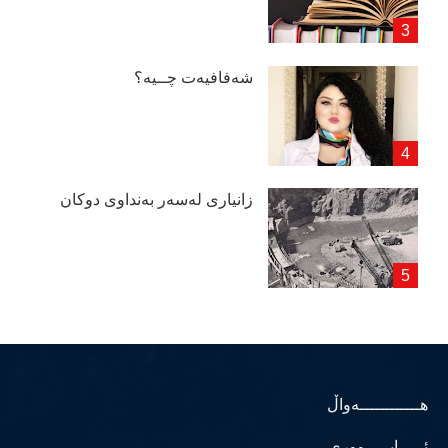
شەفافیەت چــیە؟
زانیاری لەسەر بەنداوی دوكان
هــــــــــــەواڵ
ئـــــابـــــووری