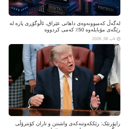
لەگەڵ کەمبوونەوەی داهاتی عێراق، ئاڵوگۆڕی پارە لە
رێگەی مۆبایلەوە 50٪ کەمی کردووە
ئاب 06, 2026
راپۆرتێک: رێککەوتنەکەی واشنتن و تاران کۆنترۆڵی