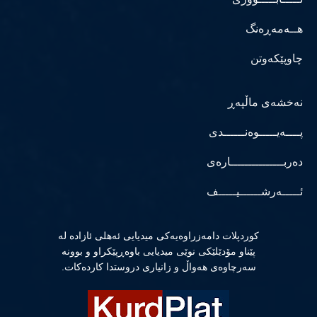
هــەمەڕەنگ
چاوپێکەوتن
نەخشەی ماڵپەڕ
پــــەیـــــوەنــــــدی
دەربـــــــــــــــارەی
ئـــــەرشــــــیـــــف
كوردپلات دامەزراوەیەكی میدیایی ئەهلی ئازادە لە
پێناو مۆدێلێكی نوێی میدیایی باوەڕپێكراو و بوونە
سەرچاوەی هەواڵ و زانیاری دروستدا كاردەكات.