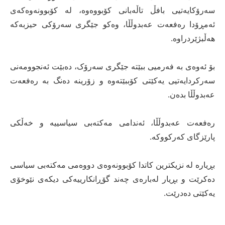
سەرۆکایەتیی بافڵ تاڵەبانی کۆبووەوە، لە کۆبوونەوەکەی
ئەمڕۆدا رەفعەت عەبدوڵڵا، وەکو جێگری سەرۆکی حیزبەکە
هەڵبژێردراوە.
بۆ ئەوەی بە فەرمیی ببێتە جێگری سەرۆک، دەبێت ئەنجوومەنی
سەرکردایەتیی یەکێتی کۆببێتەوە و زۆرینە دەنگ بە رەفعەت
عەبدوڵڵا بدەن.
رەفعەت عەبدوڵڵا، ئەندامی مەکتەبی سیاسییە و خەڵکی
پارێزگای کەرکووکە.
بڕیارە لە نزیکترین کاتدا کۆبوونەوەی دووەمی مەکتەبی سیاسی
دەکرێت و بڕیار لەبارەی چەند گۆڕانکارییەکی دیکەی نێوخۆی
یەکێتی دەدرێت.