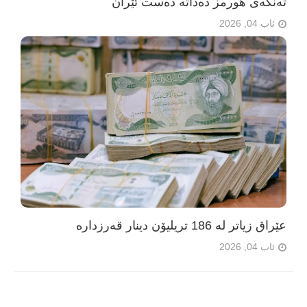
تەنگەی هورمز دەداتە دەست ئێران
ئاب 04, 2026
عێراق زیاتر لە 186 تریلیۆن دینار قەرزدارە
ئاب 04, 2026