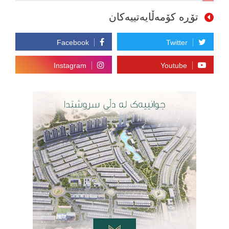
تۆڕە کۆمەڵایەتییەکان