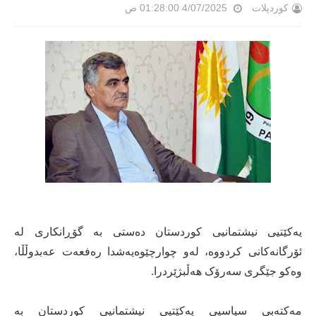
کوردپلات
4/07/2025 01:28:00 ص
یەکێتیی نیشتمانیی کوردستان دەستی بە گۆڕانکاری لە
ئۆرگانەکانی کردووە، لەو چوارچێوەیەشدا رەفعەت عەبدوڵڵا،
وەکو جێگری سەرۆک هەڵبژێردرا.
مەکتەبی سیاسیی یەکێتیی نیشتمانیی کوردستان بە